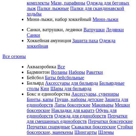
комплекты
Мази, парафины
Одежда для беговых
лыж
Палки лыжные
Палки для скандинавской
ходьбы
Мини-лыжи, набор хоккейный
Мини-лыжи
Санки, ватрушки, ледянки
Ватрушки
Ледянки
Санки
Хоккейная амуниция
Защита паха
Одежда
хоккейная
Все сезоны
Аквааэробика
Все
Бадминтон
Воланы
Наборы
Ракетки
Бейсбол
Биты бейсбольные
Бильярд
Аксессуары для бильярда
Бильярдные
столы
Кии
Шары для бильярда
Бокс и единоборства
Аксессуары, сувениры
Бинты, капы
Груши, наборы детские
Защита для
единоборств
Лапы боксерские
Макивары
Мешки
боксерские
Накладки для каратэ
Обувь для
единоборств
Одежда для единоборств
Перчатки
для смешанных единоборств
Перчатки боксерские
Перчатки снарядные
Скакалки боксерские
Стойки
боксерские, манекены
Шингарты
Шлемы