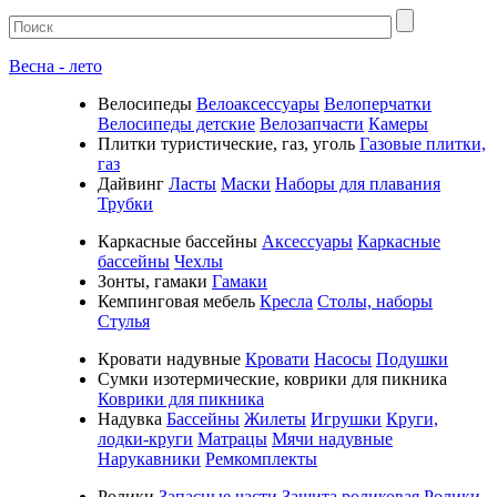
Весна - лето
Велосипеды
Велоаксессуары
Велоперчатки
Велосипеды детские
Велозапчасти
Камеры
Плитки туристические, газ, уголь
Газовые плитки,
газ
Дайвинг
Ласты
Маски
Наборы для плавания
Трубки
Каркасные бассейны
Аксессуары
Каркасные
бассейны
Чехлы
Зонты, гамаки
Гамаки
Кемпинговая мебель
Кресла
Столы, наборы
Стулья
Кровати надувные
Кровати
Насосы
Подушки
Cумки изотермические, коврики для пикника
Коврики для пикника
Надувка
Бассейны
Жилеты
Игрушки
Круги,
лодки-круги
Матрацы
Мячи надувные
Нарукавники
Ремкомплекты
Ролики
Запасные части
Защита роликовая
Ролики