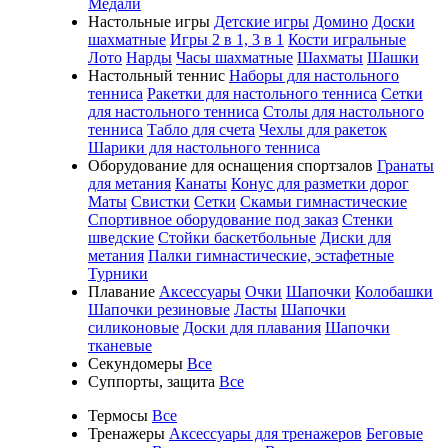
Медали
Настольные игры
Детские игры
Домино
Доски
шахматные
Игры 2 в 1, 3 в 1
Кости игральные
Лото
Нарды
Часы шахматные
Шахматы
Шашки
Настольный теннис
Наборы для настольного
тенниса
Ракетки для настольного тенниса
Сетки
для настольного тенниса
Столы для настольного
тенниса
Табло для счета
Чехлы для ракеток
Шарики для настольного тенниса
Оборудование для оснащения спортзалов
Гранаты
для метания
Канаты
Конус для разметки дорог
Маты
Свистки
Сетки
Скамьи гимнастические
Спортивное оборудование под заказ
Стенки
шведские
Стойки баскетбольные
Диски для
метания
Палки гимнастические, эстафетные
Турники
Плавание
Аксессуары
Очки
Шапочки
Колобашки
Шапочки резиновые
Ласты
Шапочки
силиконовые
Доски для плавания
Шапочки
тканевые
Секундомеры
Все
Суппорты, защита
Все
Термосы
Все
Тренажеры
Аксессуары для тренажеров
Беговые