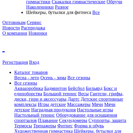
гимнастики
Скакалки гимнастические
Обручи
Наколенники
Разное
Шейкеры, бутылки для фитнеса
Все
Оптовикам
Сервис
Новости
Распродажа
О компании
Новинки
Регистрация
Вход
Каталог товаров
Весна - лето
Осень - зима
Все сезоны
Все сезоны
Аквааэробика
Бадминтон
Бейсбол
Бильярд
Бокс и
единоборства
Большой теннис
Весы
Гантели, грифы,
диски, гири и аксессуары
Дартс
Детские спортивные
комплексы
Игры детские
Массажеры
Мячи
Мячи
детские
Наградная продукция
Настольные игры
Настольный теннис
Оборудование для оснащения
спортзалов
Плавание
Секундомеры
Суппорты, защита
Термосы
Тренажеры
Фитнес
Форма и обувь
Художественная гимнастика
Шейкеры, бутылки для