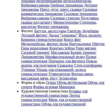
дорожки
Велотренажеры
Велоэллипсоиды
Вибромассажеры
Гребные тренажеры
Детские
тренажеры
Пресс дуги, пресс скамьи
Силовые
коммерческие тренажеры
Силовые тренажеры
Вибромассажеры
Силовые станции
Подставки,
скамьи под штангу
Министепперы
Степперы,
шагатели
Фитнес-тренажеры
Фитнес
Батуты, аксессуары
Гантели, бодибары
Детский фитнес
Диски "здоровье"
Йога, пилатес
Коврики гимнастические
Кросс фит
Медицинболы, фитнес-болы
Напульсники
Обручи
Гири виниловые
Кинезио тейпы
Гири мягкие
Силовой тренинг
Массажеры
Баланс тренинг
Динамометры
Миофасциальный релиз
Палки
гимнастические
Перчатки для фитнеса
Поясы,
шорты для похудания
Скакалки
Степ-платформы
Турники
Упоры для отжиманий, колеса
гимнастические
Утяжелители
Фитнес-мячи,
массажные мячи, босу
Эспандеры
Форма и обувь
Гетры
Обувь футбольная
Обувь для
спорта
Форма игровая
Манишки
Художественная гимнастика
Булавы для
художественной гимнастики
Ленты
гимнастические
Мячи для художественной
гимнастики
Обувь для художественной