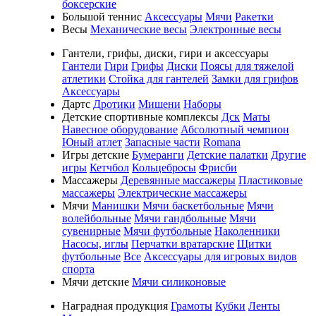
боксерские
Большой теннис
Аксессуары
Мячи
Ракетки
Весы
Механические весы
Электронные весы
Гантели, грифы, диски, гири и аксессуары
Гантели
Гири
Грифы
Диски
Поясы для тяжелой
атлетики
Стойка для гантелей
Замки для грифов
Аксессуары
Дартс
Дротики
Мишени
Наборы
Детские спортивные комплексы
Дск
Маты
Навесное оборудование
Абсолютный чемпион
Юный атлет
Запасные части
Romana
Игры детские
Бумеранги
Детские палатки
Другие
игры
Кетчбол
Кольцебросы
Фрисби
Массажеры
Деревянные массажеры
Пластиковые
массажеры
Электрические массажеры
Мячи
Манишки
Мячи баскетбольные
Мячи
волейбольные
Мячи гандбольные
Мячи
сувенирные
Мячи футбольные
Наколенники
Насосы, иглы
Перчатки вратарские
Щитки
футбольные
Все
Аксессуары для игровых видов
спорта
Мячи детские
Мячи силиконовые
Наградная продукция
Грамоты
Кубки
Ленты