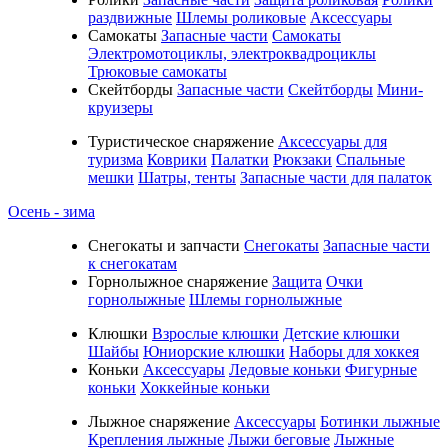
раздвижные
Шлемы роликовые
Аксессуары
Самокаты
Запасные части
Самокаты
Электромотоциклы, электроквадроциклы
Трюковые самокаты
Скейтборды
Запасные части
Скейтборды
Мини-
круизеры
Туристическое снаряжение
Аксессуары для
туризма
Коврики
Палатки
Рюкзаки
Спальные
мешки
Шатры, тенты
Запасные части для палаток
Осень - зима
Cнегокаты и запчасти
Снегокаты
Запасные части
к снегокатам
Горнолыжное снаряжение
Защита
Очки
горнолыжные
Шлемы горнолыжные
Клюшки
Взрослые клюшки
Детские клюшки
Шайбы
Юниорские клюшки
Наборы для хоккея
Коньки
Аксессуары
Ледовые коньки
Фигурные
коньки
Хоккейные коньки
Лыжное снаряжение
Аксессуары
Ботинки лыжные
Крепления лыжные
Лыжи беговые
Лыжные