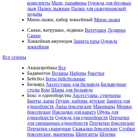
комплекты
Мази, парафины
Одежда для беговых
лыж
Палки лыжные
Палки для скандинавской
ходьбы
Мини-лыжи, набор хоккейный
Мини-лыжи
Санки, ватрушки, ледянки
Ватрушки
Ледянки
Санки
Хоккейная амуниция
Защита паха
Одежда
хоккейная
Все сезоны
Аквааэробика
Все
Бадминтон
Воланы
Наборы
Ракетки
Бейсбол
Биты бейсбольные
Бильярд
Аксессуары для бильярда
Бильярдные
столы
Кии
Шары для бильярда
Бокс и единоборства
Аксессуары, сувениры
Бинты, капы
Груши, наборы детские
Защита для
единоборств
Лапы боксерские
Макивары
Мешки
боксерские
Накладки для каратэ
Обувь для
единоборств
Одежда для единоборств
Перчатки
для смешанных единоборств
Перчатки боксерские
Перчатки снарядные
Скакалки боксерские
Стойки
боксерские, манекены
Шингарты
Шлемы