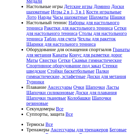
Медали
Настольные игры
Детские игры
Домино
Доски
шахматные
Игры 2 в 1, 3 в 1
Кости игральные
Лото
Нарды
Часы шахматные
Шахматы
Шашки
Настольный теннис
Наборы для настольного
тенниса
Ракетки для настольного тенниса
Сетки
для настольного тенниса
Столы для настольного
тенниса
Табло для счета
Чехлы для ракеток
Шарики для настольного тенниса
Оборудование для оснащения спортзалов
Гранаты
для метания
Канаты
Конус для разметки дорог
Маты
Свистки
Сетки
Скамьи гимнастические
Спортивное оборудование под заказ
Стенки
шведские
Стойки баскетбольные
Палки
гимнастические, эстафетные
Диски для метания
Турники
Плавание
Аксессуары
Очки
Шапочки
Ласты
Шапочки силиконовые
Доски для плавания
Шапочки тканевые
Колобашки
Шапочки
резиновые
Секундомеры
Все
Суппорты, защита
Все
Термосы
Все
Тренажеры
Аксессуары для тренажеров
Беговые