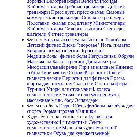
дорожки
Велотренажеры
Велоэллипсоиды
Вибромассажеры
Гребные тренажеры
Детские
тренажеры
Пресс дуги, пресс скамьи
Силовые
коммерческие тренажеры
Силовые тренажеры
Подставки, скамьи под штангу
Министепперы
Вибромассажеры
Силовые станции
Степперы,
шагатели
Фитнес-тренажеры
Фитнес
Батуты, аксессуары
Гантели, бодибары
Детский фитнес
Диски "здоровье"
Йога, пилатес
Коврики гимнастические
Кросс фит
Медицинболы, фитнес-болы
Напульсники
Обручи
Массажеры
Баланс тренинг
Динамометры
Миофасциальный релиз
Гири виниловые
Кинезио
тейпы
Гири мягкие
Силовой тренинг
Палки
гимнастические
Перчатки для фитнеса
Поясы,
шорты для похудания
Скакалки
Степ-платформы
Турники
Упоры для отжиманий, колеса
гимнастические
Утяжелители
Фитнес-мячи,
массажные мячи, босу
Эспандеры
Форма и обувь
Гетры
Обувь футбольная
Обувь для
спорта
Форма игровая
Манишки
Художественная гимнастика
Булавы для
художественной гимнастики
Ленты
гимнастические
Мячи для художественной
гимнастики
Обувь для художественной