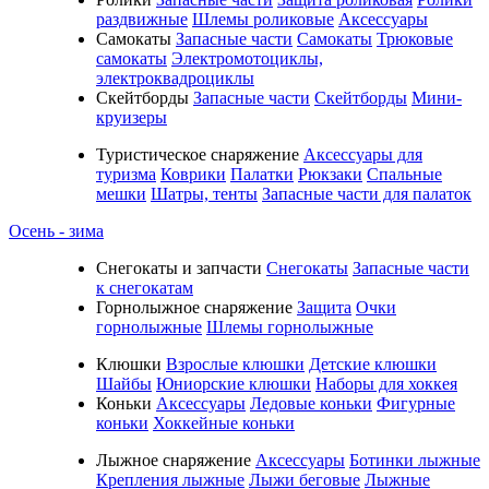
раздвижные
Шлемы роликовые
Аксессуары
Самокаты
Запасные части
Самокаты
Трюковые
самокаты
Электромотоциклы,
электроквадроциклы
Скейтборды
Запасные части
Скейтборды
Мини-
круизеры
Туристическое снаряжение
Аксессуары для
туризма
Коврики
Палатки
Рюкзаки
Спальные
мешки
Шатры, тенты
Запасные части для палаток
Осень - зима
Cнегокаты и запчасти
Снегокаты
Запасные части
к снегокатам
Горнолыжное снаряжение
Защита
Очки
горнолыжные
Шлемы горнолыжные
Клюшки
Взрослые клюшки
Детские клюшки
Шайбы
Юниорские клюшки
Наборы для хоккея
Коньки
Аксессуары
Ледовые коньки
Фигурные
коньки
Хоккейные коньки
Лыжное снаряжение
Аксессуары
Ботинки лыжные
Крепления лыжные
Лыжи беговые
Лыжные