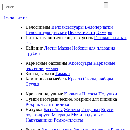
Весна - лето
Велосипеды
Велоаксессуары
Велоперчатки
Велосипеды детские
Велозапчасти
Камеры
Плитки туристические, газ, уголь
Газовые плитки,
газ
Дайвинг
Ласты
Маски
Наборы для плавания
Трубки
Каркасные бассейны
Аксессуары
Каркасные
бассейны
Чехлы
Зонты, гамаки
Гамаки
Кемпинговая мебель
Кресла
Столы, наборы
Стулья
Кровати надувные
Кровати
Насосы
Подушки
Cумки изотермические, коврики для пикника
Коврики для пикника
Надувка
Бассейны
Жилеты
Игрушки
Круги,
лодки-круги
Матрацы
Мячи надувные
Нарукавники
Ремкомплекты
Ролики
Запасные части
Защита роликовая
Ролики