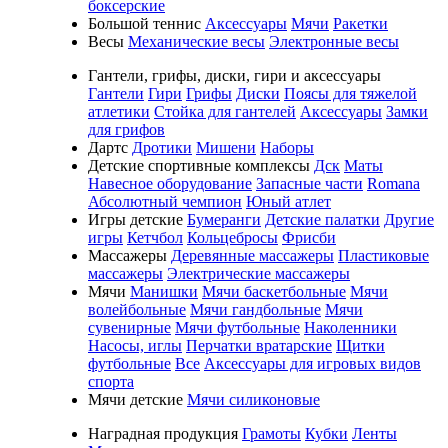
боксерские
Большой теннис
Аксессуары
Мячи
Ракетки
Весы
Механические весы
Электронные весы
Гантели, грифы, диски, гири и аксессуары
Гантели
Гири
Грифы
Диски
Поясы для тяжелой
атлетики
Стойка для гантелей
Аксессуары
Замки
для грифов
Дартс
Дротики
Мишени
Наборы
Детские спортивные комплексы
Дск
Маты
Навесное оборудование
Запасные части
Romana
Абсолютный чемпион
Юный атлет
Игры детские
Бумеранги
Детские палатки
Другие
игры
Кетчбол
Кольцебросы
Фрисби
Массажеры
Деревянные массажеры
Пластиковые
массажеры
Электрические массажеры
Мячи
Манишки
Мячи баскетбольные
Мячи
волейбольные
Мячи гандбольные
Мячи
сувенирные
Мячи футбольные
Наколенники
Насосы, иглы
Перчатки вратарские
Щитки
футбольные
Все
Аксессуары для игровых видов
спорта
Мячи детские
Мячи силиконовые
Наградная продукция
Грамоты
Кубки
Ленты