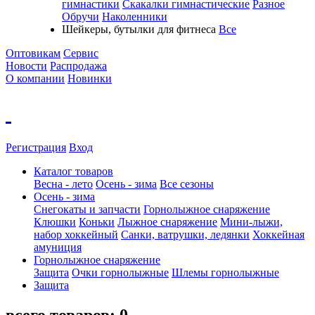
гимнастики
Скакалки гимнастические
Разное
Обручи
Наколенники
Шейкеры, бутылки для фитнеса
Все
Оптовикам
Сервис
Новости
Распродажа
О компании
Новинки
Регистрация
Вход
Каталог товаров
Весна - лето
Осень - зима
Все сезоны
Осень - зима
Cнегокаты и запчасти
Горнолыжное снаряжение
Клюшки
Коньки
Лыжное снаряжение
Мини-лыжи,
набор хоккейный
Санки, ватрушки, ледянки
Хоккейная
амуниция
Горнолыжное снаряжение
Защита
Очки горнолыжные
Шлемы горнолыжные
Защита
всего товаров:
0