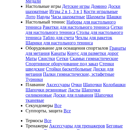
Медали
Настольные игры
Детские игры
Домино
Доски
шахматные
Игры 2 в 1, 3 в 1
Кости игральные
Лото
Нарды
Часы шахматные
Шахматы
Шашки
Настольный теннис
Наборы для настольного
тенниса
Ракетки для настольного тенниса
Сетки
для настольного тенниса
Столы для настольного
тенниса
Табло для счета
Чехлы для ракеток
Шарики для настольного тенниса
Оборудование для оснащения спортзалов
Гранаты
для метания
Канаты
Конус для разметки дорог
Маты
Свистки
Сетки
Скамьи гимнастические
Спортивное оборудование под заказ
Стенки
шведские
Стойки баскетбольные
Диски для
метания
Палки гимнастические, эстафетные
Турники
Плавание
Аксессуары
Очки
Шапочки
Колобашки
Шапочки резиновые
Ласты
Шапочки
силиконовые
Доски для плавания
Шапочки
тканевые
Секундомеры
Все
Суппорты, защита
Все
Термосы
Все
Тренажеры
Аксессуары для тренажеров
Беговые