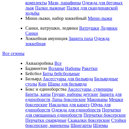
комплекты
Мази, парафины
Одежда для беговых
лыж
Палки лыжные
Палки для скандинавской
ходьбы
Мини-лыжи, набор хоккейный
Мини-лыжи
Санки, ватрушки, ледянки
Ватрушки
Ледянки
Санки
Хоккейная амуниция
Защита паха
Одежда
хоккейная
Все сезоны
Аквааэробика
Все
Бадминтон
Воланы
Наборы
Ракетки
Бейсбол
Биты бейсбольные
Бильярд
Аксессуары для бильярда
Бильярдные
столы
Кии
Шары для бильярда
Бокс и единоборства
Аксессуары, сувениры
Бинты, капы
Груши, наборы детские
Защита для
единоборств
Лапы боксерские
Макивары
Мешки
боксерские
Накладки для каратэ
Обувь для
единоборств
Одежда для единоборств
Перчатки
для смешанных единоборств
Перчатки боксерские
Перчатки снарядные
Скакалки боксерские
Стойки
боксерские, манекены
Шингарты
Шлемы