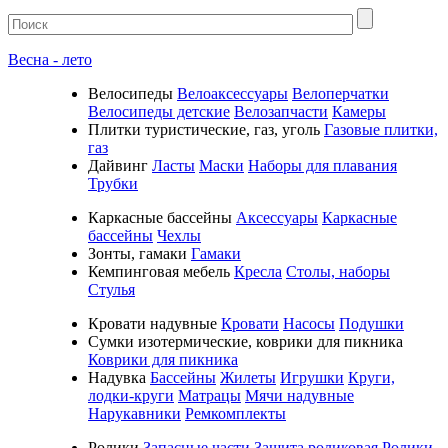
Весна - лето
Велосипеды
Велоаксессуары
Велоперчатки
Велосипеды детские
Велозапчасти
Камеры
Плитки туристические, газ, уголь
Газовые плитки,
газ
Дайвинг
Ласты
Маски
Наборы для плавания
Трубки
Каркасные бассейны
Аксессуары
Каркасные
бассейны
Чехлы
Зонты, гамаки
Гамаки
Кемпинговая мебель
Кресла
Столы, наборы
Стулья
Кровати надувные
Кровати
Насосы
Подушки
Cумки изотермические, коврики для пикника
Коврики для пикника
Надувка
Бассейны
Жилеты
Игрушки
Круги,
лодки-круги
Матрацы
Мячи надувные
Нарукавники
Ремкомплекты
Ролики
Запасные части
Защита роликовая
Ролики