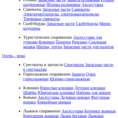
раздвижные
Шлемы роликовые
Аксессуары
Самокаты
Запасные части
Самокаты
Электромотоциклы, электроквадроциклы
Трюковые самокаты
Скейтборды
Запасные части
Скейтборды
Мини-
круизеры
Туристическое снаряжение
Аксессуары для
туризма
Коврики
Палатки
Рюкзаки
Спальные
мешки
Шатры, тенты
Запасные части для палаток
Осень - зима
Cнегокаты и запчасти
Снегокаты
Запасные части
к снегокатам
Горнолыжное снаряжение
Защита
Очки
горнолыжные
Шлемы горнолыжные
Клюшки
Взрослые клюшки
Детские клюшки
Шайбы
Юниорские клюшки
Наборы для хоккея
Коньки
Аксессуары
Ледовые коньки
Фигурные
коньки
Хоккейные коньки
Лыжное снаряжение
Аксессуары
Ботинки лыжные
Крепления лыжные
Лыжи беговые
Лыжные