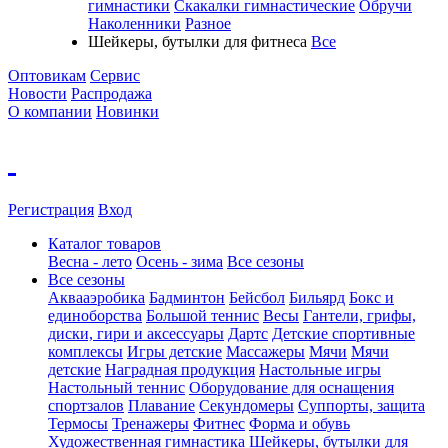
гимнастики
Скакалки гимнастические
Обручи
Наколенники
Разное
Шейкеры, бутылки для фитнеса
Все
Оптовикам
Сервис
Новости
Распродажа
О компании
Новинки
Регистрация
Вход
Каталог товаров
Весна - лето
Осень - зима
Все сезоны
Все сезоны
Аквааэробика
Бадминтон
Бейсбол
Бильярд
Бокс и
единоборства
Большой теннис
Весы
Гантели, грифы,
диски, гири и аксессуары
Дартс
Детские спортивные
комплексы
Игры детские
Массажеры
Мячи
Мячи
детские
Наградная продукция
Настольные игры
Настольный теннис
Оборудование для оснащения
спортзалов
Плавание
Секундомеры
Суппорты, защита
Термосы
Тренажеры
Фитнес
Форма и обувь
Художественная гимнастика
Шейкеры, бутылки для