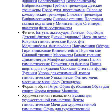
дорожки
Велотренажеры
Велоэллипсоиды
Вибромассажеры
Гребные тренажеры
Детские
тренажеры
Пресс дуги, пресс скамьи
Силовые
коммерческие тренажеры
Силовые тренажеры
Вибромассажеры
Силовые станции
Подставки,
скамьи под штангу
Министепперы
Степперы,
шагатели
Фитнес-тренажеры
Фитнес
Батуты, аксессуары
Гантели, бодибары
Детский фитнес
Диски "здоровье"
Йога, пилатес
Коврики гимнастические
Кросс фит
Медицинболы, фитнес-болы
Напульсники
Обручи
Гири виниловые
Кинезио тейпы
Гири мягкие
Силовой тренинг
Массажеры
Баланс тренинг
Динамометры
Миофасциальный релиз
Палки
гимнастические
Перчатки для фитнеса
Поясы,
шорты для похудания
Скакалки
Степ-платформы
Турники
Упоры для отжиманий, колеса
гимнастические
Утяжелители
Фитнес-мячи,
массажные мячи, босу
Эспандеры
Форма и обувь
Гетры
Обувь футбольная
Обувь для
спорта
Форма игровая
Манишки
Художественная гимнастика
Булавы для
художественной гимнастики
Ленты
гимнастические
Мячи для художественной
гимнастики
Обувь для художественной