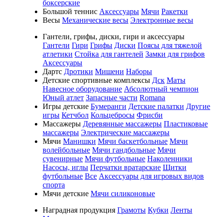
боксерские
Большой теннис
Аксессуары
Мячи
Ракетки
Весы
Механические весы
Электронные весы
Гантели, грифы, диски, гири и аксессуары
Гантели
Гири
Грифы
Диски
Поясы для тяжелой
атлетики
Стойка для гантелей
Замки для грифов
Аксессуары
Дартс
Дротики
Мишени
Наборы
Детские спортивные комплексы
Дск
Маты
Навесное оборудование
Абсолютный чемпион
Юный атлет
Запасные части
Romana
Игры детские
Бумеранги
Детские палатки
Другие
игры
Кетчбол
Кольцебросы
Фрисби
Массажеры
Деревянные массажеры
Пластиковые
массажеры
Электрические массажеры
Мячи
Манишки
Мячи баскетбольные
Мячи
волейбольные
Мячи гандбольные
Мячи
сувенирные
Мячи футбольные
Наколенники
Насосы, иглы
Перчатки вратарские
Щитки
футбольные
Все
Аксессуары для игровых видов
спорта
Мячи детские
Мячи силиконовые
Наградная продукция
Грамоты
Кубки
Ленты