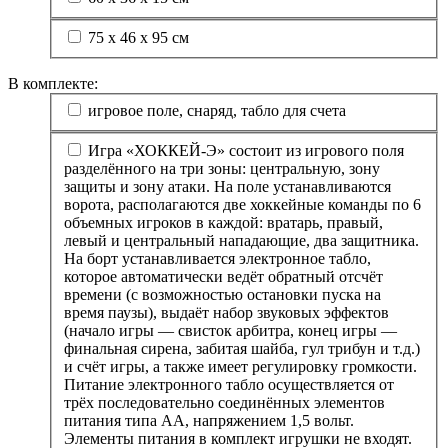
75 х 46 х 95 см
В комплекте:
игровое поле, снаряд, табло для счета
Игра «ХОККЕЙ-Э» состоит из игрового поля
разделённого на три зоны: центральную, зону
защиты и зону атаки. На поле устанавливаются
ворота, располагаются две хоккейные команды по 6
объемных игроков в каждой: вратарь, правый,
левый и центральный нападающие, два защитника.
На борт устанавливается электронное табло,
которое автоматически ведёт обратный отсчёт
времени (с возможностью остановки пуска на
время паузы), выдаёт набор звуковых эффектов
(начало игры — свисток арбитра, конец игры —
финальная сирена, забитая шайба, гул трибун и т.д.)
и счёт игры, а также имеет регулировку громкости.
Питание электронного табло осуществляется от
трёх последовательно соединённых элементов
питания типа АА, напряжением 1,5 вольт.
Элементы питания в комплект игрушки не входят.