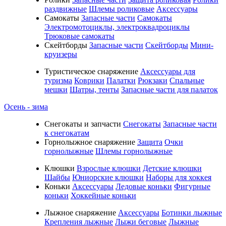
раздвижные
Шлемы роликовые
Аксессуары
Самокаты
Запасные части
Самокаты
Электромотоциклы, электроквадроциклы
Трюковые самокаты
Скейтборды
Запасные части
Скейтборды
Мини-
круизеры
Туристическое снаряжение
Аксессуары для
туризма
Коврики
Палатки
Рюкзаки
Спальные
мешки
Шатры, тенты
Запасные части для палаток
Осень - зима
Cнегокаты и запчасти
Снегокаты
Запасные части
к снегокатам
Горнолыжное снаряжение
Защита
Очки
горнолыжные
Шлемы горнолыжные
Клюшки
Взрослые клюшки
Детские клюшки
Шайбы
Юниорские клюшки
Наборы для хоккея
Коньки
Аксессуары
Ледовые коньки
Фигурные
коньки
Хоккейные коньки
Лыжное снаряжение
Аксессуары
Ботинки лыжные
Крепления лыжные
Лыжи беговые
Лыжные