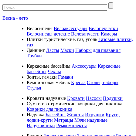
Весна - лето
Велосипеды
Велоаксессуары
Велоперчатки
Велосипеды детские
Велозапчасти
Камеры
Плитки туристические, газ, уголь
Газовые плитки,
газ
Дайвинг
Ласты
Маски
Наборы для плавания
Трубки
Каркасные бассейны
Аксессуары
Каркасные
бассейны
Чехлы
Зонты, гамаки
Гамаки
Кемпинговая мебель
Кресла
Столы, наборы
Стулья
Кровати надувные
Кровати
Насосы
Подушки
Cумки изотермические, коврики для пикника
Коврики для пикника
Надувка
Бассейны
Жилеты
Игрушки
Круги,
лодки-круги
Матрацы
Мячи надувные
Нарукавники
Ремкомплекты
Ролики
Запасные части
Защита роликовая
Ролики