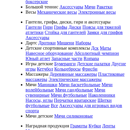
боксерские
Большой теннис
Аксессуары
Мячи
Ракетки
Весы
Механические весы
Электронные весы
Гантели, грифы, диски, гири и аксессуары
Гантели
Гири
Грифы
Диски
Поясы для тяжелой
атлетики
Стойка для гантелей
Замки для грифов
Аксессуары
Дартс
Дротики
Мишени
Наборы
Детские спортивные комплексы
Дск
Маты
Навесное оборудование
Абсолютный чемпион
Юный атлет
Запасные части
Romana
Игры детские
Бумеранги
Детские палатки
Другие
игры
Кетчбол
Кольцебросы
Фрисби
Массажеры
Деревянные массажеры
Пластиковые
массажеры
Электрические массажеры
Мячи
Манишки
Мячи баскетбольные
Мячи
волейбольные
Мячи гандбольные
Мячи
сувенирные
Мячи футбольные
Наколенники
Насосы, иглы
Перчатки вратарские
Щитки
футбольные
Все
Аксессуары для игровых видов
спорта
Мячи детские
Мячи силиконовые
Наградная продукция
Грамоты
Кубки
Ленты