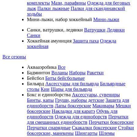
комплекты
Мази, парафины
Одежда для беговых
лыж
Палки лыжные
Палки для скандинавской
ходьбы
Мини-лыжи, набор хоккейный
Мини-лыжи
Санки, ватрушки, ледянки
Ватрушки
Ледянки
Санки
Хоккейная амуниция
Защита паха
Одежда
хоккейная
Все сезоны
Аквааэробика
Все
Бадминтон
Воланы
Наборы
Ракетки
Бейсбол
Биты бейсбольные
Бильярд
Аксессуары для бильярда
Бильярдные
столы
Кии
Шары для бильярда
Бокс и единоборства
Аксессуары, сувениры
Бинты, капы
Груши, наборы детские
Защита для
единоборств
Лапы боксерские
Макивары
Мешки
боксерские
Накладки для каратэ
Обувь для
единоборств
Одежда для единоборств
Перчатки
для смешанных единоборств
Перчатки боксерские
Перчатки снарядные
Скакалки боксерские
Стойки
боксерские, манекены
Шингарты
Шлемы