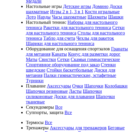
Медали
Настольные игры
Детские игры
Домино
Доски
шахматные
Игры 2 в 1, 3 в 1
Кости игральные
Лото
Нарды
Часы шахматные
Шахматы
Шашки
Настольный теннис
Наборы для настольного
тенниса
Ракетки для настольного тенниса
Сетки
для настольного тенниса
Столы для настольного
тенниса
Табло для счета
Чехлы для ракеток
Шарики для настольного тенниса
Оборудование для оснащения спортзалов
Гранаты
для метания
Канаты
Конус для разметки дорог
Маты
Свистки
Сетки
Скамьи гимнастические
Спортивное оборудование под заказ
Стенки
шведские
Стойки баскетбольные
Диски для
метания
Палки гимнастические, эстафетные
Турники
Плавание
Аксессуары
Очки
Шапочки
Колобашки
Шапочки резиновые
Ласты
Шапочки
силиконовые
Доски для плавания
Шапочки
тканевые
Секундомеры
Все
Суппорты, защита
Все
Термосы
Все
Тренажеры
Аксессуары для тренажеров
Беговые