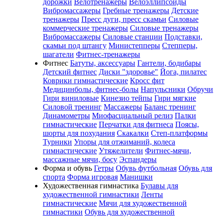
дорожки
Велотренажеры
Велоэллипсоиды
Вибромассажеры
Гребные тренажеры
Детские
тренажеры
Пресс дуги, пресс скамьи
Силовые
коммерческие тренажеры
Силовые тренажеры
Вибромассажеры
Силовые станции
Подставки,
скамьи под штангу
Министепперы
Степперы,
шагатели
Фитнес-тренажеры
Фитнес
Батуты, аксессуары
Гантели, бодибары
Детский фитнес
Диски "здоровье"
Йога, пилатес
Коврики гимнастические
Кросс фит
Медицинболы, фитнес-болы
Напульсники
Обручи
Гири виниловые
Кинезио тейпы
Гири мягкие
Силовой тренинг
Массажеры
Баланс тренинг
Динамометры
Миофасциальный релиз
Палки
гимнастические
Перчатки для фитнеса
Поясы,
шорты для похудания
Скакалки
Степ-платформы
Турники
Упоры для отжиманий, колеса
гимнастические
Утяжелители
Фитнес-мячи,
массажные мячи, босу
Эспандеры
Форма и обувь
Гетры
Обувь футбольная
Обувь для
спорта
Форма игровая
Манишки
Художественная гимнастика
Булавы для
художественной гимнастики
Ленты
гимнастические
Мячи для художественной
гимнастики
Обувь для художественной