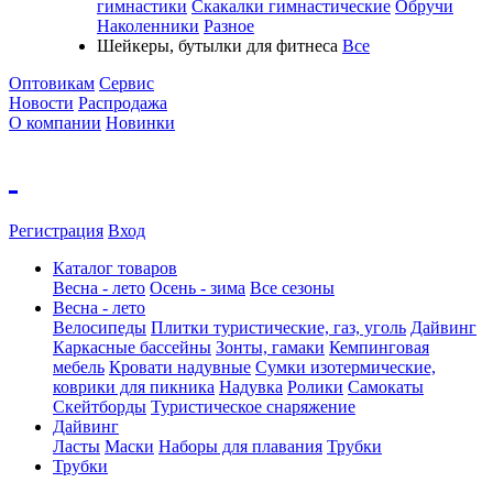
гимнастики
Скакалки гимнастические
Обручи
Наколенники
Разное
Шейкеры, бутылки для фитнеса
Все
Оптовикам
Сервис
Новости
Распродажа
О компании
Новинки
Регистрация
Вход
Каталог товаров
Весна - лето
Осень - зима
Все сезоны
Весна - лето
Велосипеды
Плитки туристические, газ, уголь
Дайвинг
Каркасные бассейны
Зонты, гамаки
Кемпинговая
мебель
Кровати надувные
Cумки изотермические,
коврики для пикника
Надувка
Ролики
Самокаты
Скейтборды
Туристическое снаряжение
Дайвинг
Ласты
Маски
Наборы для плавания
Трубки
Трубки