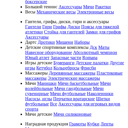
боксерские
Большой теннис
Аксессуары
Мячи
Ракетки
Весы
Механические весы
Электронные весы
Гантели, грифы, диски, гири и аксессуары
Гантели
Гири
Грифы
Диски
Поясы для тяжелой
атлетики
Стойка для гантелей
Замки для грифов
Аксессуары
Дартс
Дротики
Мишени
Наборы
Детские спортивные комплексы
Дск
Маты
Навесное оборудование
Абсолютный чемпион
Юный атлет
Запасные части
Romana
Игры детские
Бумеранги
Детские палатки
Другие
игры
Кетчбол
Кольцебросы
Фрисби
Массажеры
Деревянные массажеры
Пластиковые
массажеры
Электрические массажеры
Мячи
Манишки
Мячи баскетбольные
Мячи
волейбольные
Мячи гандбольные
Мячи
сувенирные
Мячи футбольные
Наколенники
Насосы, иглы
Перчатки вратарские
Щитки
футбольные
Все
Аксессуары для игровых видов
спорта
Мячи детские
Мячи силиконовые
Наградная продукция
Грамоты
Кубки
Ленты