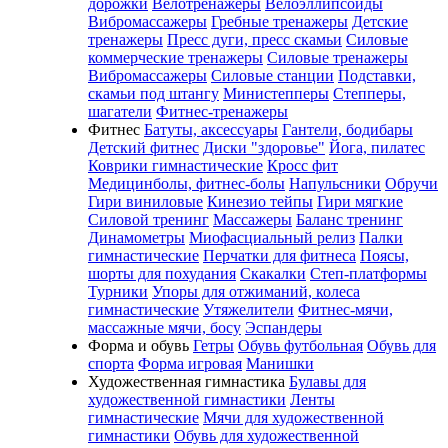
дорожки
Велотренажеры
Велоэллипсоиды
Вибромассажеры
Гребные тренажеры
Детские
тренажеры
Пресс дуги, пресс скамьи
Силовые
коммерческие тренажеры
Силовые тренажеры
Вибромассажеры
Силовые станции
Подставки,
скамьи под штангу
Министепперы
Степперы,
шагатели
Фитнес-тренажеры
Фитнес
Батуты, аксессуары
Гантели, бодибары
Детский фитнес
Диски "здоровье"
Йога, пилатес
Коврики гимнастические
Кросс фит
Медицинболы, фитнес-болы
Напульсники
Обручи
Гири виниловые
Кинезио тейпы
Гири мягкие
Силовой тренинг
Массажеры
Баланс тренинг
Динамометры
Миофасциальный релиз
Палки
гимнастические
Перчатки для фитнеса
Поясы,
шорты для похудания
Скакалки
Степ-платформы
Турники
Упоры для отжиманий, колеса
гимнастические
Утяжелители
Фитнес-мячи,
массажные мячи, босу
Эспандеры
Форма и обувь
Гетры
Обувь футбольная
Обувь для
спорта
Форма игровая
Манишки
Художественная гимнастика
Булавы для
художественной гимнастики
Ленты
гимнастические
Мячи для художественной
гимнастики
Обувь для художественной