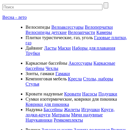
Весна - лето
Велосипеды
Велоаксессуары
Велоперчатки
Велосипеды детские
Велозапчасти
Камеры
Плитки туристические, газ, уголь
Газовые плитки,
газ
Дайвинг
Ласты
Маски
Наборы для плавания
Трубки
Каркасные бассейны
Аксессуары
Каркасные
бассейны
Чехлы
Зонты, гамаки
Гамаки
Кемпинговая мебель
Кресла
Столы, наборы
Стулья
Кровати надувные
Кровати
Насосы
Подушки
Cумки изотермические, коврики для пикника
Коврики для пикника
Надувка
Бассейны
Жилеты
Игрушки
Круги,
лодки-круги
Матрацы
Мячи надувные
Нарукавники
Ремкомплекты
Ролики
Запасные части
Защита роликовая
Ролики