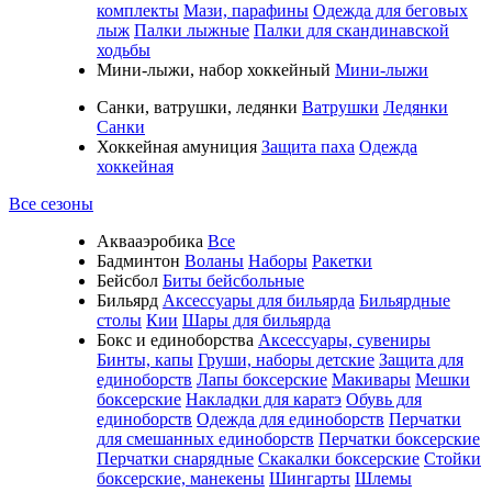
комплекты
Мази, парафины
Одежда для беговых
лыж
Палки лыжные
Палки для скандинавской
ходьбы
Мини-лыжи, набор хоккейный
Мини-лыжи
Санки, ватрушки, ледянки
Ватрушки
Ледянки
Санки
Хоккейная амуниция
Защита паха
Одежда
хоккейная
Все сезоны
Аквааэробика
Все
Бадминтон
Воланы
Наборы
Ракетки
Бейсбол
Биты бейсбольные
Бильярд
Аксессуары для бильярда
Бильярдные
столы
Кии
Шары для бильярда
Бокс и единоборства
Аксессуары, сувениры
Бинты, капы
Груши, наборы детские
Защита для
единоборств
Лапы боксерские
Макивары
Мешки
боксерские
Накладки для каратэ
Обувь для
единоборств
Одежда для единоборств
Перчатки
для смешанных единоборств
Перчатки боксерские
Перчатки снарядные
Скакалки боксерские
Стойки
боксерские, манекены
Шингарты
Шлемы