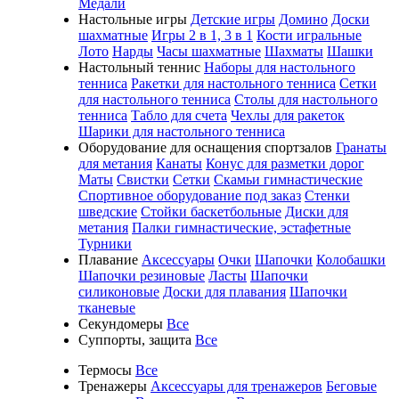
Медали
Настольные игры
Детские игры
Домино
Доски
шахматные
Игры 2 в 1, 3 в 1
Кости игральные
Лото
Нарды
Часы шахматные
Шахматы
Шашки
Настольный теннис
Наборы для настольного
тенниса
Ракетки для настольного тенниса
Сетки
для настольного тенниса
Столы для настольного
тенниса
Табло для счета
Чехлы для ракеток
Шарики для настольного тенниса
Оборудование для оснащения спортзалов
Гранаты
для метания
Канаты
Конус для разметки дорог
Маты
Свистки
Сетки
Скамьи гимнастические
Спортивное оборудование под заказ
Стенки
шведские
Стойки баскетбольные
Диски для
метания
Палки гимнастические, эстафетные
Турники
Плавание
Аксессуары
Очки
Шапочки
Колобашки
Шапочки резиновые
Ласты
Шапочки
силиконовые
Доски для плавания
Шапочки
тканевые
Секундомеры
Все
Суппорты, защита
Все
Термосы
Все
Тренажеры
Аксессуары для тренажеров
Беговые