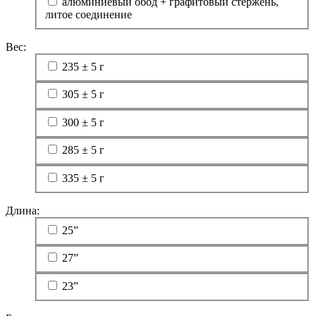
алюминиевый обод + графитовый стержень,
литое соединение
Вес:
235 ± 5 г
305 ± 5 г
300 ± 5 г
285 ± 5 г
335 ± 5 г
Длина:
25”
27”
23”