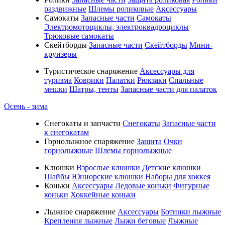
раздвижные
Шлемы роликовые
Аксессуары
Самокаты
Запасные части
Самокаты
Электромотоциклы, электроквадроциклы
Трюковые самокаты
Скейтборды
Запасные части
Скейтборды
Мини-
круизеры
Туристическое снаряжение
Аксессуары для
туризма
Коврики
Палатки
Рюкзаки
Спальные
мешки
Шатры, тенты
Запасные части для палаток
Осень - зима
Cнегокаты и запчасти
Снегокаты
Запасные части
к снегокатам
Горнолыжное снаряжение
Защита
Очки
горнолыжные
Шлемы горнолыжные
Клюшки
Взрослые клюшки
Детские клюшки
Шайбы
Юниорские клюшки
Наборы для хоккея
Коньки
Аксессуары
Ледовые коньки
Фигурные
коньки
Хоккейные коньки
Лыжное снаряжение
Аксессуары
Ботинки лыжные
Крепления лыжные
Лыжи беговые
Лыжные