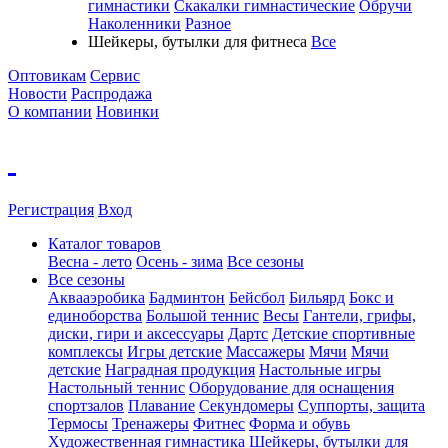
гимнастики
Скакалки гимнастические
Обручи
Наколенники
Разное
Шейкеры, бутылки для фитнеса
Все
Оптовикам
Сервис
Новости
Распродажа
О компании
Новинки
Регистрация
Вход
Каталог товаров
Весна - лето
Осень - зима
Все сезоны
Все сезоны
Аквааэробика
Бадминтон
Бейсбол
Бильярд
Бокс и
единоборства
Большой теннис
Весы
Гантели, грифы,
диски, гири и аксессуары
Дартс
Детские спортивные
комплексы
Игры детские
Массажеры
Мячи
Мячи
детские
Наградная продукция
Настольные игры
Настольный теннис
Оборудование для оснащения
спортзалов
Плавание
Секундомеры
Суппорты, защита
Термосы
Тренажеры
Фитнес
Форма и обувь
Художественная гимнастика
Шейкеры, бутылки для