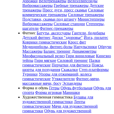
дорожки
Велотренажеры
Велоэллипсоиды
Вибромассажеры
Гребные тренажеры
Детские
тренажеры
Пресс дуги, пресс скамьи
Силовые
коммерческие тренажеры
Силовые тренажеры
Подставки, скамьи под штангу
Министепперы
Вибромассажеры
Силовые станции
Степперы,
шагатели
Фитнес-тренажеры
Фитнес
Батуты, аксессуары
Гантели, бодибары
Детский фитнес
Диски "здоровье"
Йога, пилатес
Коврики гимнастические
Кросс фит
Медицинболы, фитнес-болы
Напульсники
Обручи
Массажеры
Баланс тренинг
Динамометры
Миофасциальный релиз
Гири виниловые
Кинезио
тейпы
Гири мягкие
Силовой тренинг
Палки
гимнастические
Перчатки для фитнеса
Поясы,
шорты для похудания
Скакалки
Степ-платформы
Турники
Упоры для отжиманий, колеса
гимнастические
Утяжелители
Фитнес-мячи,
массажные мячи, босу
Эспандеры
Форма и обувь
Гетры
Обувь футбольная
Обувь для
спорта
Форма игровая
Манишки
Художественная гимнастика
Булавы для
художественной гимнастики
Ленты
гимнастические
Мячи для художественной
гимнастики
Обувь для художественной