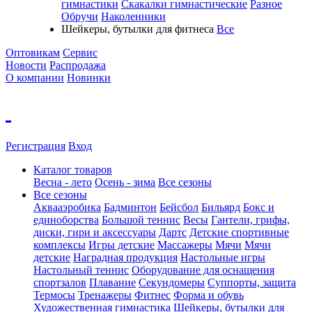
гимнастики
Скакалки гимнастические
Разное
Обручи
Наколенники
Шейкеры, бутылки для фитнеса
Все
Оптовикам
Сервис
Новости
Распродажа
О компании
Новинки
Регистрация
Вход
Каталог товаров
Весна - лето
Осень - зима
Все сезоны
Все сезоны
Аквааэробика
Бадминтон
Бейсбол
Бильярд
Бокс и
единоборства
Большой теннис
Весы
Гантели, грифы,
диски, гири и аксессуары
Дартс
Детские спортивные
комплексы
Игры детские
Массажеры
Мячи
Мячи
детские
Наградная продукция
Настольные игры
Настольный теннис
Оборудование для оснащения
спортзалов
Плавание
Секундомеры
Суппорты, защита
Термосы
Тренажеры
Фитнес
Форма и обувь
Художественная гимнастика
Шейкеры, бутылки для