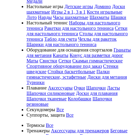
Медали
Настольные игры
Детские игры
Домино
Доски
шахматные
Игры 2 в 1, 3 в 1
Кости игральные
Лото
Нарды
Часы шахматные
Шахматы
Шашки
Настольный теннис
Наборы для настольного
тенниса
Ракетки для настольного тенниса
Сетки
для настольного тенниса
Столы для настольного
тенниса
Табло для счета
Чехлы для ракеток
Шарики для настольного тенниса
Оборудование для оснащения спортзалов
Гранаты
для метания
Канаты
Конус для разметки дорог
Маты
Свистки
Сетки
Скамьи гимнастические
Спортивное оборудование под заказ
Стенки
шведские
Стойки баскетбольные
Палки
гимнастические, эстафетные
Диски для метания
Турники
Плавание
Аксессуары
Очки
Шапочки
Ласты
Шапочки силиконовые
Доски для плавания
Шапочки тканевые
Колобашки
Шапочки
резиновые
Секундомеры
Все
Суппорты, защита
Все
Термосы
Все
Тренажеры
Аксессуары для тренажеров
Беговые