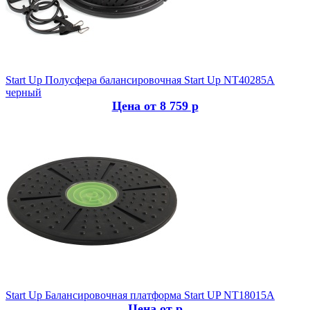
Start Up
Полусфера балансировочная Start Up NT40285A
черный
Цена от 8 759 р
Start Up
Балансировочная платформа Start UP NT18015A
Цена от р