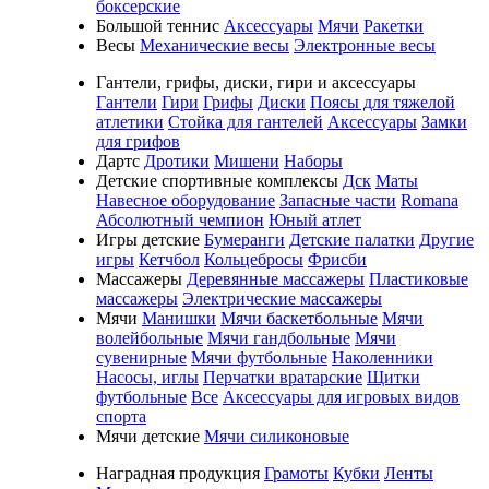
боксерские
Большой теннис
Аксессуары
Мячи
Ракетки
Весы
Механические весы
Электронные весы
Гантели, грифы, диски, гири и аксессуары
Гантели
Гири
Грифы
Диски
Поясы для тяжелой
атлетики
Стойка для гантелей
Аксессуары
Замки
для грифов
Дартс
Дротики
Мишени
Наборы
Детские спортивные комплексы
Дск
Маты
Навесное оборудование
Запасные части
Romana
Абсолютный чемпион
Юный атлет
Игры детские
Бумеранги
Детские палатки
Другие
игры
Кетчбол
Кольцебросы
Фрисби
Массажеры
Деревянные массажеры
Пластиковые
массажеры
Электрические массажеры
Мячи
Манишки
Мячи баскетбольные
Мячи
волейбольные
Мячи гандбольные
Мячи
сувенирные
Мячи футбольные
Наколенники
Насосы, иглы
Перчатки вратарские
Щитки
футбольные
Все
Аксессуары для игровых видов
спорта
Мячи детские
Мячи силиконовые
Наградная продукция
Грамоты
Кубки
Ленты