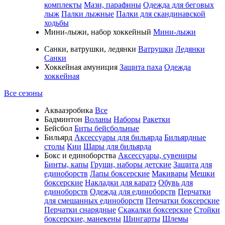
комплекты
Мази, парафины
Одежда для беговых
лыж
Палки лыжные
Палки для скандинавской
ходьбы
Мини-лыжи, набор хоккейный
Мини-лыжи
Санки, ватрушки, ледянки
Ватрушки
Ледянки
Санки
Хоккейная амуниция
Защита паха
Одежда
хоккейная
Все сезоны
Аквааэробика
Все
Бадминтон
Воланы
Наборы
Ракетки
Бейсбол
Биты бейсбольные
Бильярд
Аксессуары для бильярда
Бильярдные
столы
Кии
Шары для бильярда
Бокс и единоборства
Аксессуары, сувениры
Бинты, капы
Груши, наборы детские
Защита для
единоборств
Лапы боксерские
Макивары
Мешки
боксерские
Накладки для каратэ
Обувь для
единоборств
Одежда для единоборств
Перчатки
для смешанных единоборств
Перчатки боксерские
Перчатки снарядные
Скакалки боксерские
Стойки
боксерские, манекены
Шингарты
Шлемы