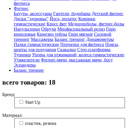
фитнеса
Фитнес
Батуты, аксессуары
Гантели, бодибары
Детский фитнес
Диски "здоровье"
Йога, пилатес
Коврики
гимнастические
Кросс фит
Медицинболы, фитнес-болы
Напульсники
Обручи
Миофасциальный релиз
Гири
виниловые
Кинезио тейпы
Гири мягкие
Силовой
тренинг
Массажеры
Баланс тренинг
Динамометры
Палки гимнастические
Перчатки для фитнеса
Поясы,
шорты для похудания
Скакалки
Степ-платформы
Турники
Упоры для отжиманий, колеса гимнастические
Утяжелители
Фитнес-мячи, массажные мячи, босу
Эспандеры
Баланс тренинг
всего товаров:
18
Бренд:
Start Up
Материал:
пластик, резина