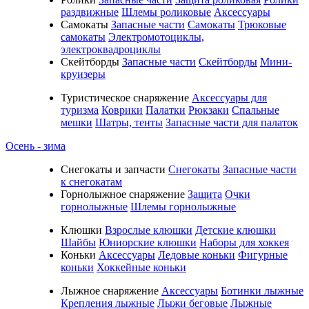
раздвижные
Шлемы роликовые
Аксессуары
Самокаты
Запасные части
Самокаты
Трюковые
самокаты
Электромотоциклы,
электроквадроциклы
Скейтборды
Запасные части
Скейтборды
Мини-
круизеры
Туристическое снаряжение
Аксессуары для
туризма
Коврики
Палатки
Рюкзаки
Спальные
мешки
Шатры, тенты
Запасные части для палаток
Осень - зима
Cнегокаты и запчасти
Снегокаты
Запасные части
к снегокатам
Горнолыжное снаряжение
Защита
Очки
горнолыжные
Шлемы горнолыжные
Клюшки
Взрослые клюшки
Детские клюшки
Шайбы
Юниорские клюшки
Наборы для хоккея
Коньки
Аксессуары
Ледовые коньки
Фигурные
коньки
Хоккейные коньки
Лыжное снаряжение
Аксессуары
Ботинки лыжные
Крепления лыжные
Лыжи беговые
Лыжные