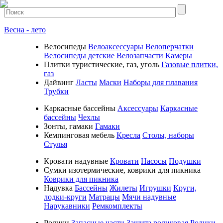
Весна - лето
Велосипеды
Велоаксессуары
Велоперчатки
Велосипеды детские
Велозапчасти
Камеры
Плитки туристические, газ, уголь
Газовые плитки,
газ
Дайвинг
Ласты
Маски
Наборы для плавания
Трубки
Каркасные бассейны
Аксессуары
Каркасные
бассейны
Чехлы
Зонты, гамаки
Гамаки
Кемпинговая мебель
Кресла
Столы, наборы
Стулья
Кровати надувные
Кровати
Насосы
Подушки
Cумки изотермические, коврики для пикника
Коврики для пикника
Надувка
Бассейны
Жилеты
Игрушки
Круги,
лодки-круги
Матрацы
Мячи надувные
Нарукавники
Ремкомплекты
Ролики
Запасные части
Защита роликовая
Ролики