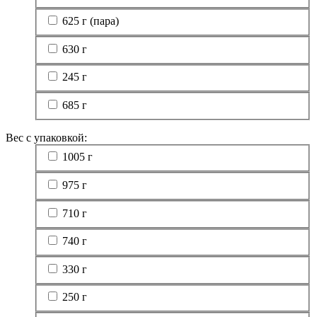
625 г (пара)
630 г
245 г
685 г
Вес с упаковкой:
1005 г
975 г
710 г
740 г
330 г
250 г