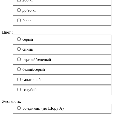
300 кг
до 90 кг
400 кг
Цвет :
серый
синий
черный/зеленый
белый/серый
салатовый
голубой
Жесткость:
50 единиц (по Шору А)