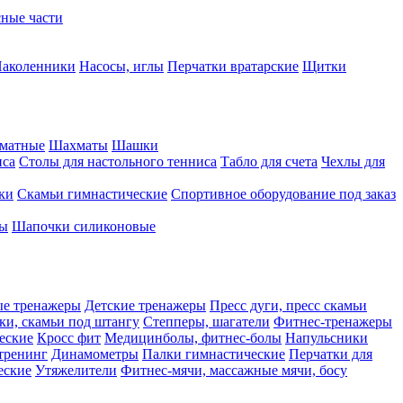
сные части
аколенники
Насосы, иглы
Перчатки вратарские
Щитки
матные
Шахматы
Шашки
иса
Столы для настольного тенниса
Табло для счета
Чехлы для
ки
Скамьи гимнастические
Спортивное оборудование под заказ
ты
Шапочки силиконовые
ые тренажеры
Детские тренажеры
Пресс дуги, пресс скамьи
ки, скамьи под штангу
Степперы, шагатели
Фитнес-тренажеры
еские
Кросс фит
Медицинболы, фитнес-болы
Напульсники
тренинг
Динамометры
Палки гимнастические
Перчатки для
еские
Утяжелители
Фитнес-мячи, массажные мячи, босу