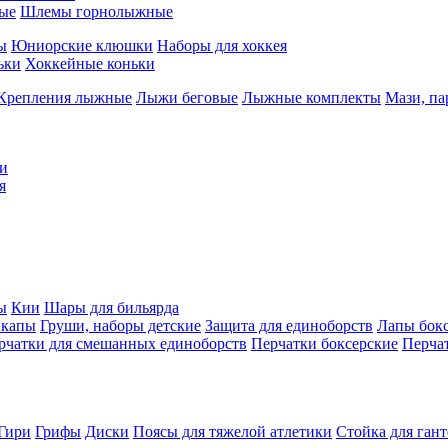
ые
Шлемы горнолыжные
ы
Юниорские клюшки
Наборы для хоккея
ьки
Хоккейные коньки
Крепления лыжные
Лыжи беговые
Лыжные комплекты
Мази, п
и
я
ы
Кии
Шары для бильярда
 капы
Груши, наборы детские
Защита для единоборств
Лапы бок
рчатки для смешанных единоборств
Перчатки боксерские
Перча
Гири
Грифы
Диски
Поясы для тяжелой атлетики
Стойка для ган