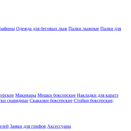
арафины
Одежда для беговых лыж
Палки лыжные
Палки для
серские
Макивары
Мешки боксерские
Накладки для каратэ
тки снарядные
Скакалки боксерские
Стойки боксерские,
телей
Замки для грифов
Аксессуары