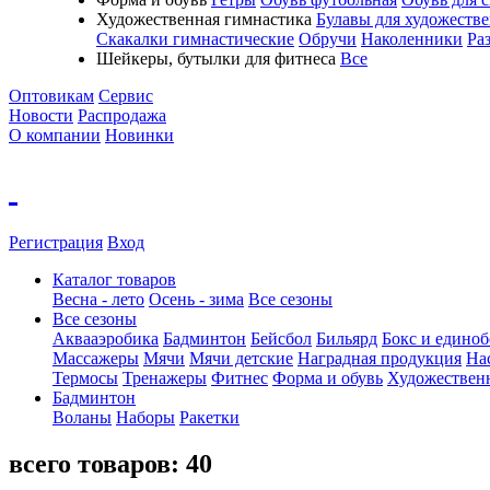
Художественная гимнастика
Булавы для художеств
Скакалки гимнастические
Обручи
Наколенники
Ра
Шейкеры, бутылки для фитнеса
Все
Оптовикам
Сервис
Новости
Распродажа
О компании
Новинки
Регистрация
Вход
Каталог товаров
Весна - лето
Осень - зима
Все сезоны
Все сезоны
Аквааэробика
Бадминтон
Бейсбол
Бильярд
Бокс и единоб
Массажеры
Мячи
Мячи детские
Наградная продукция
На
Термосы
Тренажеры
Фитнес
Форма и обувь
Художествен
Бадминтон
Воланы
Наборы
Ракетки
всего товаров:
40