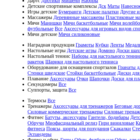
Дартс
Дротики
Мишени
Наборы
Детские спортивные комплексы
Дск
Маты
Навесно
Игры детские
Бумеранги
Детские палатки
Другие 
Массажеры
Деревянные массажеры
Пластиковые м
Мячи
Манишки
Мячи баскетбольные
Мячи волейб
футбольные
Все
Аксессуары для игровых видов сп
Мячи детские
Мячи силиконовые
Наградная продукция
Грамоты
Кубки
Ленты
Медал
Настольные игры
Детские игры
Домино
Доски шах
Настольный теннис
Наборы для настольного тенни
ракеток
Шарики для настольного тенниса
Оборудование для оснащения спортзалов
Гранаты д
Стенки шведские
Стойки баскетбольные
Диски для
Плавание
Аксессуары
Очки
Шапочки
Доски для пл
Секундомеры
Все
Суппорты, защита
Все
Термосы
Все
Тренажеры
Аксессуары для тренажеров
Беговые до
Силовые коммерческие тренажеры
Силовые трена
Фитнес
Батуты, аксессуары
Гантели, бодибары
Дет
Обручи
Миофасциальный релиз
Гири виниловые
К
фитнеса
Поясы, шорты для похудания
Скакалки
Ст
Эспандеры
Форма и обувь
Гетры
Обувь футбольная
Обувь для 