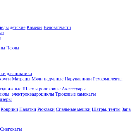
педы детские
Камеры
Велозапчасти
аз
и
йны
Чехлы
ки для пикника
круги
Матрацы
Мячи надувные
Нарукавники
Ремкомплекты
аздвижные
Шлемы роликовые
Аксессуары
иклы, электроквадроциклы
Трюковые самокаты
изеры
Коврики
Палатки
Рюкзаки
Спальные мешки
Шатры, тенты
Запа
Снегокаты