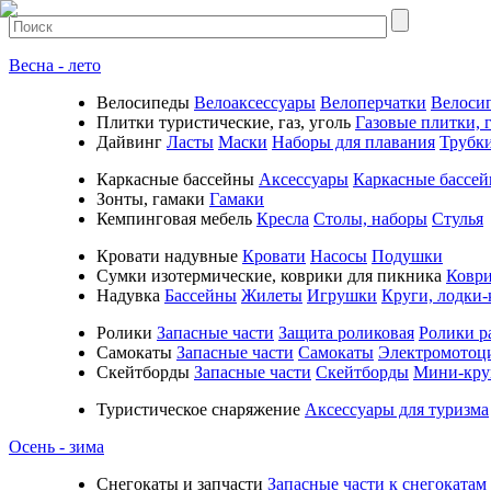
Весна - лето
Велосипеды
Велоаксессуары
Велоперчатки
Велоси
Плитки туристические, газ, уголь
Газовые плитки, г
Дайвинг
Ласты
Маски
Наборы для плавания
Трубк
Каркасные бассейны
Аксессуары
Каркасные бассе
Зонты, гамаки
Гамаки
Кемпинговая мебель
Кресла
Столы, наборы
Стулья
Кровати надувные
Кровати
Насосы
Подушки
Cумки изотермические, коврики для пикника
Коври
Надувка
Бассейны
Жилеты
Игрушки
Круги, лодки-
Ролики
Запасные части
Защита роликовая
Ролики р
Самокаты
Запасные части
Самокаты
Электромотоц
Скейтборды
Запасные части
Скейтборды
Мини-кру
Туристическое снаряжение
Аксессуары для туризма
Осень - зима
Cнегокаты и запчасти
Запасные части к снегокатам