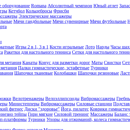
е оборудование
Romana
Абсолютный чемпион
Юный атлет
Запа
игры
Кетчбол
Кольцебросы
Фрисби
ассажеры
Электрические массажеры
ольные
Мячи гандбольные
Мячи сувенирные
Мячи футбольные
Н
орта
и
матные
Игры 2 в 1, 3 в 1
Кости игральные
Лото
Нарды
Часы шах
са
Ракетки для настольного тенниса
Сетки для настольного тенн
ля метания
Канаты
Конус для разметки дорог
Маты
Свистки
Сет
 метания
Палки гимнастические, эстафетные
Турники
авания
Шапочки тканевые
Колобашки
Шапочки резиновые
Лас
рожки
Велотренажеры
Велоэллипсоиды
Вибромассажеры
Гребн
жеры
Министепперы
Вибромассажеры
Силовые станции
Подстав
ский фитнес
Диски "здоровье"
Йога, пилатес
Коврики гимнастич
инезио тейпы
Гири мягкие
Силовой тренинг
Массажеры
Баланс 
еп-платформы
Турники
Упоры для отжиманий, колеса гимнастич
спорта
Форма игровая
Манишки