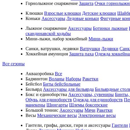
Горнолыжное снаряжение
Защита
Очки горнолыжн
Клюшки
Взрослые клюшки
Детские клюшки
Шайб
Коньки
Аксессуары
Ледовые коньки
Фигурные кон
Лыжное снаряжение
Аксессуары
Ботинки лыжные
скандинавской ходьбы
Мини-лыжи, набор хоккейный
Мини-лыжи
Санки, ватрушки, ледянки
Ватрушки
Ледянки
Санк
Хоккейная амуниция
Защита паха
Одежда хоккейна
Все сезоны
Аквааэробика
Все
Бадминтон
Воланы
Наборы
Ракетки
Бейсбол
Биты бейсбольные
Бильярд
Аксессуары для бильярда
Бильярдные стол
Бокс и единоборства
Аксессуары, сувениры
Бинты,
Обувь для единоборств
Одежда для единоборств
Пе
манекены
Шингарты
Шлемы боксерские
Большой теннис
Аксессуары
Мячи
Ракетки
Весы
Механические весы
Электронные весы
Гантели, грифы, диски, гири и аксессуары
Гантели