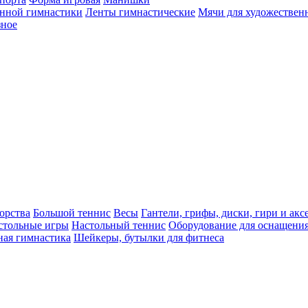
енной гимнастики
Ленты гимнастические
Мячи для художествен
зное
орства
Большой теннис
Весы
Гантели, грифы, диски, гири и акс
стольные игры
Настольный теннис
Оборудование для оснащения
ная гимнастика
Шейкеры, бутылки для фитнеса