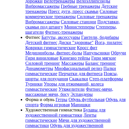
дорожки
Велотренажеры
Велоэллипсоиды
Вибромассажеры
Гребные тренажеры
Детские
тренажеры
Пресс дуги, пресс скамьи
Силовые
коммерческие тренажеры
Силовые тренажеры
Вибромассажеры
Силовые станции
Подставки,
скамьи под штангу
Министепперы
Степперы,
шагатели
Фитнес-тренажеры
Фитнес
Батуты, аксессуары
Гантели, бодибары
Детский фитнес
Диски "здоровье"
Йога, пилатес
Коврики гимнастические
Кросс фит
Медицинболы, фитнес-болы
Напульсники
Обручи
Гири виниловые
Кинезио тейпы
Гири мягкие
Силовой тренинг
Массажеры
Баланс тренинг
Динамометры
Миофасциальный релиз
Палки
гимнастические
Перчатки для фитнеса
Поясы,
шорты для похудания
Скакалки
Степ-платформы
Турники
Упоры для отжиманий, колеса
гимнастические
Утяжелители
Фитнес-мячи,
массажные мячи, босу
Эспандеры
Форма и обувь
Гетры
Обувь футбольная
Обувь для
спорта
Форма игровая
Манишки
Художественная гимнастика
Булавы для
художественной гимнастики
Ленты
гимнастические
Мячи для художественной
гимнастики
Обувь для художественной