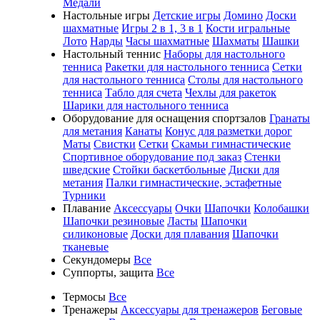
Медали
Настольные игры
Детские игры
Домино
Доски
шахматные
Игры 2 в 1, 3 в 1
Кости игральные
Лото
Нарды
Часы шахматные
Шахматы
Шашки
Настольный теннис
Наборы для настольного
тенниса
Ракетки для настольного тенниса
Сетки
для настольного тенниса
Столы для настольного
тенниса
Табло для счета
Чехлы для ракеток
Шарики для настольного тенниса
Оборудование для оснащения спортзалов
Гранаты
для метания
Канаты
Конус для разметки дорог
Маты
Свистки
Сетки
Скамьи гимнастические
Спортивное оборудование под заказ
Стенки
шведские
Стойки баскетбольные
Диски для
метания
Палки гимнастические, эстафетные
Турники
Плавание
Аксессуары
Очки
Шапочки
Колобашки
Шапочки резиновые
Ласты
Шапочки
силиконовые
Доски для плавания
Шапочки
тканевые
Секундомеры
Все
Суппорты, защита
Все
Термосы
Все
Тренажеры
Аксессуары для тренажеров
Беговые