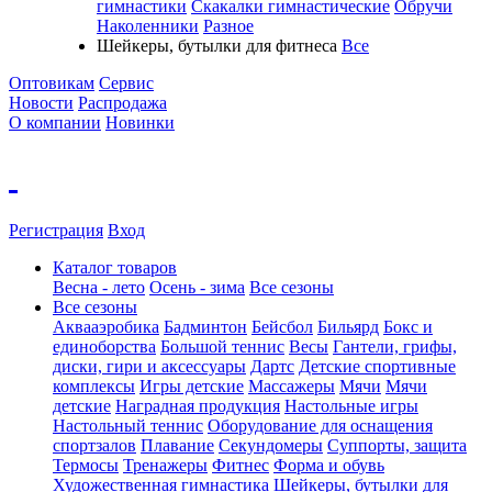
гимнастики
Скакалки гимнастические
Обручи
Наколенники
Разное
Шейкеры, бутылки для фитнеса
Все
Оптовикам
Сервис
Новости
Распродажа
О компании
Новинки
Регистрация
Вход
Каталог товаров
Весна - лето
Осень - зима
Все сезоны
Все сезоны
Аквааэробика
Бадминтон
Бейсбол
Бильярд
Бокс и
единоборства
Большой теннис
Весы
Гантели, грифы,
диски, гири и аксессуары
Дартс
Детские спортивные
комплексы
Игры детские
Массажеры
Мячи
Мячи
детские
Наградная продукция
Настольные игры
Настольный теннис
Оборудование для оснащения
спортзалов
Плавание
Секундомеры
Суппорты, защита
Термосы
Тренажеры
Фитнес
Форма и обувь
Художественная гимнастика
Шейкеры, бутылки для