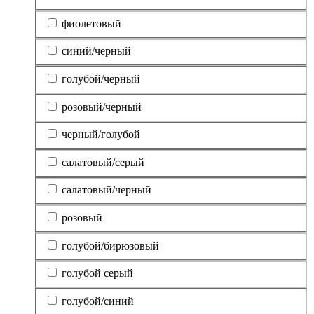
фиолетовый
синий/черный
голубой/черный
розовый/черный
черный/голубой
салатовый/серый
салатовый/черный
розовый
голубой/бирюзовый
голубой серый
голубой/синий