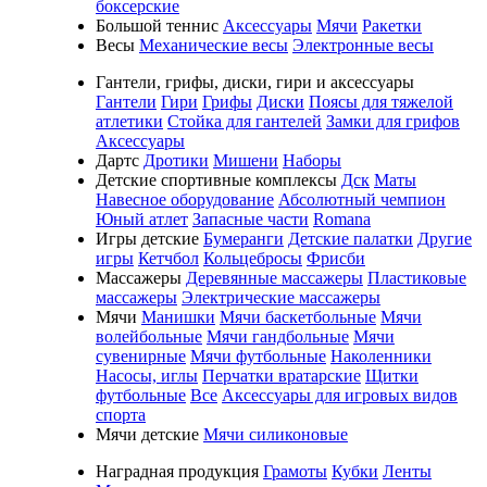
боксерские
Большой теннис
Аксессуары
Мячи
Ракетки
Весы
Механические весы
Электронные весы
Гантели, грифы, диски, гири и аксессуары
Гантели
Гири
Грифы
Диски
Поясы для тяжелой
атлетики
Стойка для гантелей
Замки для грифов
Аксессуары
Дартс
Дротики
Мишени
Наборы
Детские спортивные комплексы
Дск
Маты
Навесное оборудование
Абсолютный чемпион
Юный атлет
Запасные части
Romana
Игры детские
Бумеранги
Детские палатки
Другие
игры
Кетчбол
Кольцебросы
Фрисби
Массажеры
Деревянные массажеры
Пластиковые
массажеры
Электрические массажеры
Мячи
Манишки
Мячи баскетбольные
Мячи
волейбольные
Мячи гандбольные
Мячи
сувенирные
Мячи футбольные
Наколенники
Насосы, иглы
Перчатки вратарские
Щитки
футбольные
Все
Аксессуары для игровых видов
спорта
Мячи детские
Мячи силиконовые
Наградная продукция
Грамоты
Кубки
Ленты