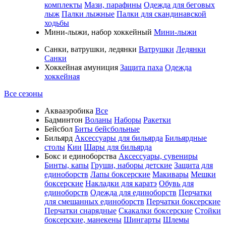
комплекты
Мази, парафины
Одежда для беговых
лыж
Палки лыжные
Палки для скандинавской
ходьбы
Мини-лыжи, набор хоккейный
Мини-лыжи
Санки, ватрушки, ледянки
Ватрушки
Ледянки
Санки
Хоккейная амуниция
Защита паха
Одежда
хоккейная
Все сезоны
Аквааэробика
Все
Бадминтон
Воланы
Наборы
Ракетки
Бейсбол
Биты бейсбольные
Бильярд
Аксессуары для бильярда
Бильярдные
столы
Кии
Шары для бильярда
Бокс и единоборства
Аксессуары, сувениры
Бинты, капы
Груши, наборы детские
Защита для
единоборств
Лапы боксерские
Макивары
Мешки
боксерские
Накладки для каратэ
Обувь для
единоборств
Одежда для единоборств
Перчатки
для смешанных единоборств
Перчатки боксерские
Перчатки снарядные
Скакалки боксерские
Стойки
боксерские, манекены
Шингарты
Шлемы