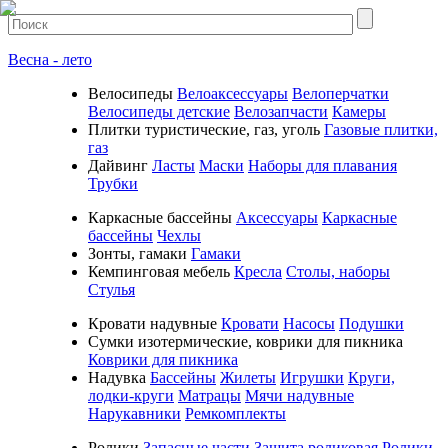
Весна - лето
Велосипеды
Велоаксессуары
Велоперчатки
Велосипеды детские
Велозапчасти
Камеры
Плитки туристические, газ, уголь
Газовые плитки,
газ
Дайвинг
Ласты
Маски
Наборы для плавания
Трубки
Каркасные бассейны
Аксессуары
Каркасные
бассейны
Чехлы
Зонты, гамаки
Гамаки
Кемпинговая мебель
Кресла
Столы, наборы
Стулья
Кровати надувные
Кровати
Насосы
Подушки
Cумки изотермические, коврики для пикника
Коврики для пикника
Надувка
Бассейны
Жилеты
Игрушки
Круги,
лодки-круги
Матрацы
Мячи надувные
Нарукавники
Ремкомплекты
Ролики
Запасные части
Защита роликовая
Ролики