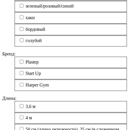
зеленый/розовый/синий
хаки
бордовый
голубой
Бренд:
Plastep
Start Up
Harper Gym
Длина:
3,6 м
4 м
50 см (длина окружности), 25 см (в сложенном