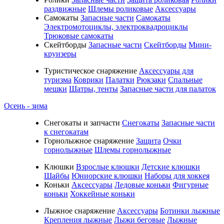
раздвижные
Шлемы роликовые
Аксессуары
Самокаты
Запасные части
Самокаты
Электромотоциклы, электроквадроциклы
Трюковые самокаты
Скейтборды
Запасные части
Скейтборды
Мини-
круизеры
Туристическое снаряжение
Аксессуары для
туризма
Коврики
Палатки
Рюкзаки
Спальные
мешки
Шатры, тенты
Запасные части для палаток
Осень - зима
Cнегокаты и запчасти
Снегокаты
Запасные части
к снегокатам
Горнолыжное снаряжение
Защита
Очки
горнолыжные
Шлемы горнолыжные
Клюшки
Взрослые клюшки
Детские клюшки
Шайбы
Юниорские клюшки
Наборы для хоккея
Коньки
Аксессуары
Ледовые коньки
Фигурные
коньки
Хоккейные коньки
Лыжное снаряжение
Аксессуары
Ботинки лыжные
Крепления лыжные
Лыжи беговые
Лыжные