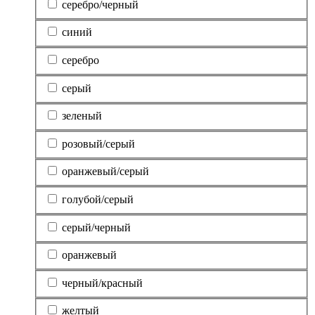
серебро/черный
синий
серебро
серый
зеленый
розовый/серый
оранжевый/серый
голубой/серый
серый/черный
оранжевый
черный/красный
желтый