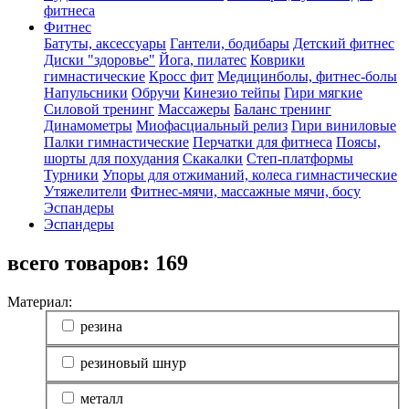
фитнеса
Фитнес
Батуты, аксессуары
Гантели, бодибары
Детский фитнес
Диски "здоровье"
Йога, пилатес
Коврики
гимнастические
Кросс фит
Медицинболы, фитнес-болы
Напульсники
Обручи
Кинезио тейпы
Гири мягкие
Силовой тренинг
Массажеры
Баланс тренинг
Динамометры
Миофасциальный релиз
Гири виниловые
Палки гимнастические
Перчатки для фитнеса
Поясы,
шорты для похудания
Скакалки
Степ-платформы
Турники
Упоры для отжиманий, колеса гимнастические
Утяжелители
Фитнес-мячи, массажные мячи, босу
Эспандеры
Эспандеры
всего товаров:
169
Материал:
резина
резиновый шнур
металл