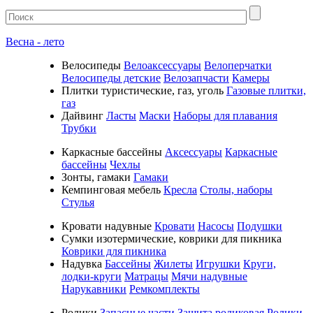
Весна - лето
Велосипеды
Велоаксессуары
Велоперчатки
Велосипеды детские
Велозапчасти
Камеры
Плитки туристические, газ, уголь
Газовые плитки,
газ
Дайвинг
Ласты
Маски
Наборы для плавания
Трубки
Каркасные бассейны
Аксессуары
Каркасные
бассейны
Чехлы
Зонты, гамаки
Гамаки
Кемпинговая мебель
Кресла
Столы, наборы
Стулья
Кровати надувные
Кровати
Насосы
Подушки
Cумки изотермические, коврики для пикника
Коврики для пикника
Надувка
Бассейны
Жилеты
Игрушки
Круги,
лодки-круги
Матрацы
Мячи надувные
Нарукавники
Ремкомплекты
Ролики
Запасные части
Защита роликовая
Ролики