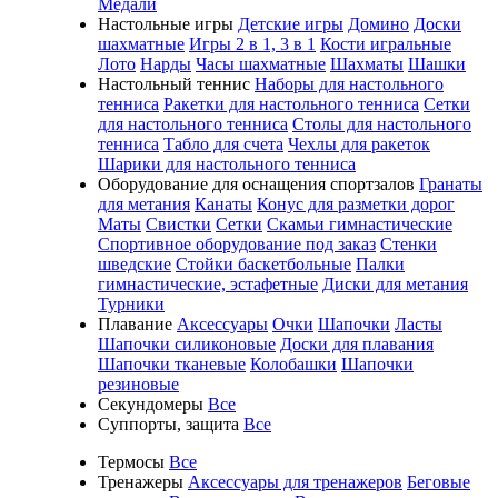
Медали
Настольные игры
Детские игры
Домино
Доски
шахматные
Игры 2 в 1, 3 в 1
Кости игральные
Лото
Нарды
Часы шахматные
Шахматы
Шашки
Настольный теннис
Наборы для настольного
тенниса
Ракетки для настольного тенниса
Сетки
для настольного тенниса
Столы для настольного
тенниса
Табло для счета
Чехлы для ракеток
Шарики для настольного тенниса
Оборудование для оснащения спортзалов
Гранаты
для метания
Канаты
Конус для разметки дорог
Маты
Свистки
Сетки
Скамьи гимнастические
Спортивное оборудование под заказ
Стенки
шведские
Стойки баскетбольные
Палки
гимнастические, эстафетные
Диски для метания
Турники
Плавание
Аксессуары
Очки
Шапочки
Ласты
Шапочки силиконовые
Доски для плавания
Шапочки тканевые
Колобашки
Шапочки
резиновые
Секундомеры
Все
Суппорты, защита
Все
Термосы
Все
Тренажеры
Аксессуары для тренажеров
Беговые