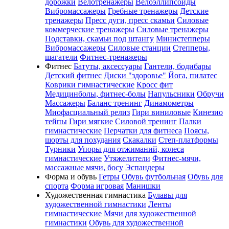
дорожки
Велотренажеры
Велоэллипсоиды
Вибромассажеры
Гребные тренажеры
Детские
тренажеры
Пресс дуги, пресс скамьи
Силовые
коммерческие тренажеры
Силовые тренажеры
Подставки, скамьи под штангу
Министепперы
Вибромассажеры
Силовые станции
Степперы,
шагатели
Фитнес-тренажеры
Фитнес
Батуты, аксессуары
Гантели, бодибары
Детский фитнес
Диски "здоровье"
Йога, пилатес
Коврики гимнастические
Кросс фит
Медицинболы, фитнес-болы
Напульсники
Обручи
Массажеры
Баланс тренинг
Динамометры
Миофасциальный релиз
Гири виниловые
Кинезио
тейпы
Гири мягкие
Силовой тренинг
Палки
гимнастические
Перчатки для фитнеса
Поясы,
шорты для похудания
Скакалки
Степ-платформы
Турники
Упоры для отжиманий, колеса
гимнастические
Утяжелители
Фитнес-мячи,
массажные мячи, босу
Эспандеры
Форма и обувь
Гетры
Обувь футбольная
Обувь для
спорта
Форма игровая
Манишки
Художественная гимнастика
Булавы для
художественной гимнастики
Ленты
гимнастические
Мячи для художественной
гимнастики
Обувь для художественной