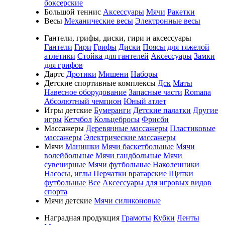
боксерские
Большой теннис
Аксессуары
Мячи
Ракетки
Весы
Механические весы
Электронные весы
Гантели, грифы, диски, гири и аксессуары
Гантели
Гири
Грифы
Диски
Поясы для тяжелой
атлетики
Стойка для гантелей
Аксессуары
Замки
для грифов
Дартс
Дротики
Мишени
Наборы
Детские спортивные комплексы
Дск
Маты
Навесное оборудование
Запасные части
Romana
Абсолютный чемпион
Юный атлет
Игры детские
Бумеранги
Детские палатки
Другие
игры
Кетчбол
Кольцебросы
Фрисби
Массажеры
Деревянные массажеры
Пластиковые
массажеры
Электрические массажеры
Мячи
Манишки
Мячи баскетбольные
Мячи
волейбольные
Мячи гандбольные
Мячи
сувенирные
Мячи футбольные
Наколенники
Насосы, иглы
Перчатки вратарские
Щитки
футбольные
Все
Аксессуары для игровых видов
спорта
Мячи детские
Мячи силиконовые
Наградная продукция
Грамоты
Кубки
Ленты