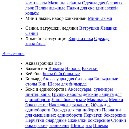
комплекты
Мази, парафины
Одежда для беговых
лыж
Палки лыжные
Палки для скандинавской
ходьбы
Мини-лыжи, набор хоккейный
Мини-лыжи
Санки, ватрушки, ледянки
Ватрушки
Ледянки
Санки
Хоккейная амуниция
Защита паха
Одежда
хоккейная
Все сезоны
Аквааэробика
Все
Бадминтон
Воланы
Наборы
Ракетки
Бейсбол
Биты бейсбольные
Бильярд
Аксессуары для бильярда
Бильярдные
столы
Кии
Шары для бильярда
Бокс и единоборства
Аксессуары, сувениры
Бинты, капы
Груши, наборы детские
Защита для
единоборств
Лапы боксерские
Макивары
Мешки
боксерские
Накладки для каратэ
Обувь для
единоборств
Одежда для единоборств
Перчатки
для смешанных единоборств
Перчатки боксерские
Перчатки снарядные
Скакалки боксерские
Стойки
боксерские, манекены
Шингарты
Шлемы