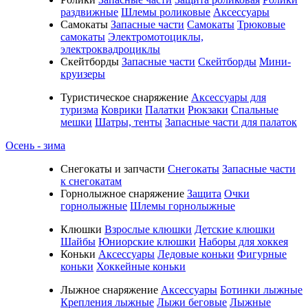
раздвижные
Шлемы роликовые
Аксессуары
Самокаты
Запасные части
Самокаты
Трюковые
самокаты
Электромотоциклы,
электроквадроциклы
Скейтборды
Запасные части
Скейтборды
Мини-
круизеры
Туристическое снаряжение
Аксессуары для
туризма
Коврики
Палатки
Рюкзаки
Спальные
мешки
Шатры, тенты
Запасные части для палаток
Осень - зима
Cнегокаты и запчасти
Снегокаты
Запасные части
к снегокатам
Горнолыжное снаряжение
Защита
Очки
горнолыжные
Шлемы горнолыжные
Клюшки
Взрослые клюшки
Детские клюшки
Шайбы
Юниорские клюшки
Наборы для хоккея
Коньки
Аксессуары
Ледовые коньки
Фигурные
коньки
Хоккейные коньки
Лыжное снаряжение
Аксессуары
Ботинки лыжные
Крепления лыжные
Лыжи беговые
Лыжные