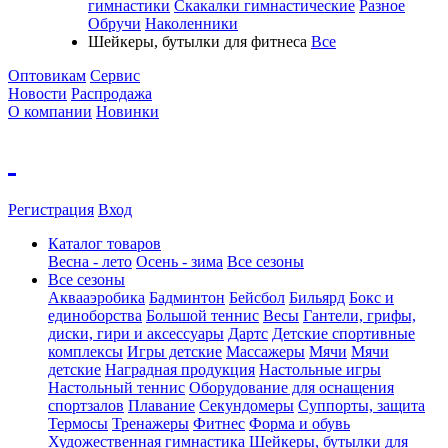
гимнастики
Скакалки гимнастические
Разное
Обручи
Наколенники
Шейкеры, бутылки для фитнеса
Все
Оптовикам
Сервис
Новости
Распродажа
О компании
Новинки
Регистрация
Вход
Каталог товаров
Весна - лето
Осень - зима
Все сезоны
Все сезоны
Аквааэробика
Бадминтон
Бейсбол
Бильярд
Бокс и
единоборства
Большой теннис
Весы
Гантели, грифы,
диски, гири и аксессуары
Дартс
Детские спортивные
комплексы
Игры детские
Массажеры
Мячи
Мячи
детские
Наградная продукция
Настольные игры
Настольный теннис
Оборудование для оснащения
спортзалов
Плавание
Секундомеры
Суппорты, защита
Термосы
Тренажеры
Фитнес
Форма и обувь
Художественная гимнастика
Шейкеры, бутылки для