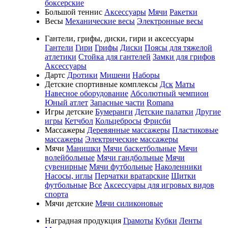
боксерские
Большой теннис
Аксессуары
Мячи
Ракетки
Весы
Механические весы
Электронные весы
Гантели, грифы, диски, гири и аксессуары
Гантели
Гири
Грифы
Диски
Поясы для тяжелой
атлетики
Стойка для гантелей
Замки для грифов
Аксессуары
Дартс
Дротики
Мишени
Наборы
Детские спортивные комплексы
Дск
Маты
Навесное оборудование
Абсолютный чемпион
Юный атлет
Запасные части
Romana
Игры детские
Бумеранги
Детские палатки
Другие
игры
Кетчбол
Кольцебросы
Фрисби
Массажеры
Деревянные массажеры
Пластиковые
массажеры
Электрические массажеры
Мячи
Манишки
Мячи баскетбольные
Мячи
волейбольные
Мячи гандбольные
Мячи
сувенирные
Мячи футбольные
Наколенники
Насосы, иглы
Перчатки вратарские
Щитки
футбольные
Все
Аксессуары для игровых видов
спорта
Мячи детские
Мячи силиконовые
Наградная продукция
Грамоты
Кубки
Ленты