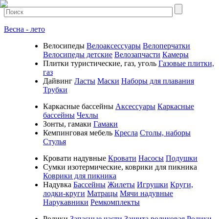
Весна - лето
Велосипеды
Велоаксессуары
Велоперчатки
Велосипеды детские
Велозапчасти
Камеры
Плитки туристические, газ, уголь
Газовые плитки,
газ
Дайвинг
Ласты
Маски
Наборы для плавания
Трубки
Каркасные бассейны
Аксессуары
Каркасные
бассейны
Чехлы
Зонты, гамаки
Гамаки
Кемпинговая мебель
Кресла
Столы, наборы
Стулья
Кровати надувные
Кровати
Насосы
Подушки
Cумки изотермические, коврики для пикника
Коврики для пикника
Надувка
Бассейны
Жилеты
Игрушки
Круги,
лодки-круги
Матрацы
Мячи надувные
Нарукавники
Ремкомплекты
Ролики
Запасные части
Защита роликовая
Ролики