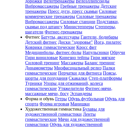
дорожки
Велотренажеры
Велоэллипсоиды
Вибромассажеры
Гребные тренажеры
Детские
тренажеры
Пресс дуги, пресс скамьи
Силовые
коммерческие тренажеры
Силовые тренажеры
Вибромассажеры
Силовые станции
Подставки,
скамьи под штангу
Министепперы
Степперы,
шагатели
Фитнес-тренажеры
Фитнес
Батуты, аксессуары
Гантели, бодибары
Детский фитнес
Диски "здоровье"
Йога, пилатес
Коврики гимнастические
Кросс фит
Медицинболы, фитнес-болы
Напульсники
Обручи
Гири виниловые
Кинезио тейпы
Гири мягкие
Силовой тренинг
Массажеры
Баланс тренинг
Динамометры
Миофасциальный релиз
Палки
гимнастические
Перчатки для фитнеса
Поясы,
шорты для похудания
Скакалки
Степ-платформы
Турники
Упоры для отжиманий, колеса
гимнастические
Утяжелители
Фитнес-мячи,
массажные мячи, босу
Эспандеры
Форма и обувь
Гетры
Обувь футбольная
Обувь для
спорта
Форма игровая
Манишки
Художественная гимнастика
Булавы для
художественной гимнастики
Ленты
гимнастические
Мячи для художественной
гимнастики
Обувь для художественной