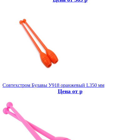
Совтехстром
Булавы У918 оранжевый L350 мм
Цена от р