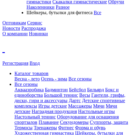
гимнастики
Скакалки гимнастические
Обручи
Наколенники
Разное
Шейкеры, бутылки для фитнеса
Все
Оптовикам
Сервис
Новости
Распродажа
О компании
Новинки
Регистрация
Вход
Каталог товаров
Весна - лето
Осень - зима
Все сезоны
Все сезоны
Аквааэробика
Бадминтон
Бейсбол
Бильярд
Бокс и
единоборства
Большой теннис
Весы
Гантели, грифы,
диски, гири и аксессуары
Дартс
Детские спортивные
комплексы
Игры детские
Массажеры
Мячи
Мячи
детские
Наградная продукция
Настольные игры
Настольный теннис
Оборудование для оснащения
спортзалов
Плавание
Секундомеры
Суппорты, защита
Термосы
Тренажеры
Фитнес
Форма и обувь
Художественная гимнастика
Шейкеры, бутылки для