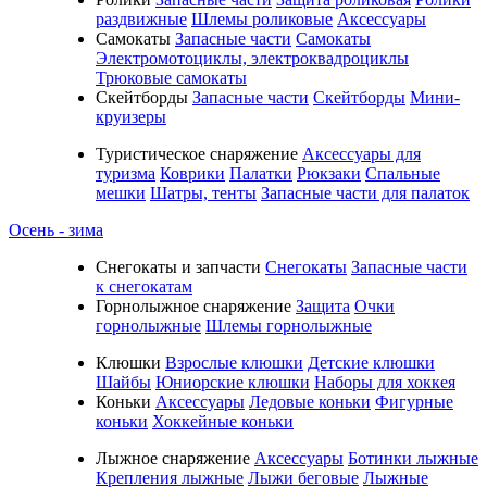
раздвижные
Шлемы роликовые
Аксессуары
Самокаты
Запасные части
Самокаты
Электромотоциклы, электроквадроциклы
Трюковые самокаты
Скейтборды
Запасные части
Скейтборды
Мини-
круизеры
Туристическое снаряжение
Аксессуары для
туризма
Коврики
Палатки
Рюкзаки
Спальные
мешки
Шатры, тенты
Запасные части для палаток
Осень - зима
Cнегокаты и запчасти
Снегокаты
Запасные части
к снегокатам
Горнолыжное снаряжение
Защита
Очки
горнолыжные
Шлемы горнолыжные
Клюшки
Взрослые клюшки
Детские клюшки
Шайбы
Юниорские клюшки
Наборы для хоккея
Коньки
Аксессуары
Ледовые коньки
Фигурные
коньки
Хоккейные коньки
Лыжное снаряжение
Аксессуары
Ботинки лыжные
Крепления лыжные
Лыжи беговые
Лыжные