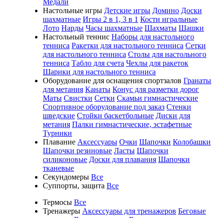
Медали
Настольные игры
Детские игры
Домино
Доски
шахматные
Игры 2 в 1, 3 в 1
Кости игральные
Лото
Нарды
Часы шахматные
Шахматы
Шашки
Настольный теннис
Наборы для настольного
тенниса
Ракетки для настольного тенниса
Сетки
для настольного тенниса
Столы для настольного
тенниса
Табло для счета
Чехлы для ракеток
Шарики для настольного тенниса
Оборудование для оснащения спортзалов
Гранаты
для метания
Канаты
Конус для разметки дорог
Маты
Свистки
Сетки
Скамьи гимнастические
Спортивное оборудование под заказ
Стенки
шведские
Стойки баскетбольные
Диски для
метания
Палки гимнастические, эстафетные
Турники
Плавание
Аксессуары
Очки
Шапочки
Колобашки
Шапочки резиновые
Ласты
Шапочки
силиконовые
Доски для плавания
Шапочки
тканевые
Секундомеры
Все
Суппорты, защита
Все
Термосы
Все
Тренажеры
Аксессуары для тренажеров
Беговые