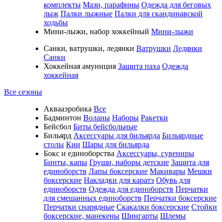
комплекты
Мази, парафины
Одежда для беговых
лыж
Палки лыжные
Палки для скандинавской
ходьбы
Мини-лыжи, набор хоккейный
Мини-лыжи
Санки, ватрушки, ледянки
Ватрушки
Ледянки
Санки
Хоккейная амуниция
Защита паха
Одежда
хоккейная
Все сезоны
Аквааэробика
Все
Бадминтон
Воланы
Наборы
Ракетки
Бейсбол
Биты бейсбольные
Бильярд
Аксессуары для бильярда
Бильярдные
столы
Кии
Шары для бильярда
Бокс и единоборства
Аксессуары, сувениры
Бинты, капы
Груши, наборы детские
Защита для
единоборств
Лапы боксерские
Макивары
Мешки
боксерские
Накладки для каратэ
Обувь для
единоборств
Одежда для единоборств
Перчатки
для смешанных единоборств
Перчатки боксерские
Перчатки снарядные
Скакалки боксерские
Стойки
боксерские, манекены
Шингарты
Шлемы