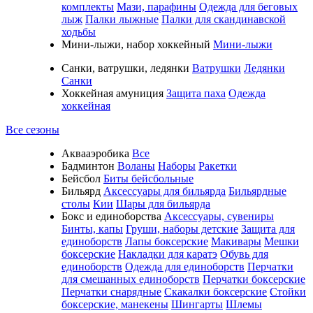
комплекты
Мази, парафины
Одежда для беговых
лыж
Палки лыжные
Палки для скандинавской
ходьбы
Мини-лыжи, набор хоккейный
Мини-лыжи
Санки, ватрушки, ледянки
Ватрушки
Ледянки
Санки
Хоккейная амуниция
Защита паха
Одежда
хоккейная
Все сезоны
Аквааэробика
Все
Бадминтон
Воланы
Наборы
Ракетки
Бейсбол
Биты бейсбольные
Бильярд
Аксессуары для бильярда
Бильярдные
столы
Кии
Шары для бильярда
Бокс и единоборства
Аксессуары, сувениры
Бинты, капы
Груши, наборы детские
Защита для
единоборств
Лапы боксерские
Макивары
Мешки
боксерские
Накладки для каратэ
Обувь для
единоборств
Одежда для единоборств
Перчатки
для смешанных единоборств
Перчатки боксерские
Перчатки снарядные
Скакалки боксерские
Стойки
боксерские, манекены
Шингарты
Шлемы