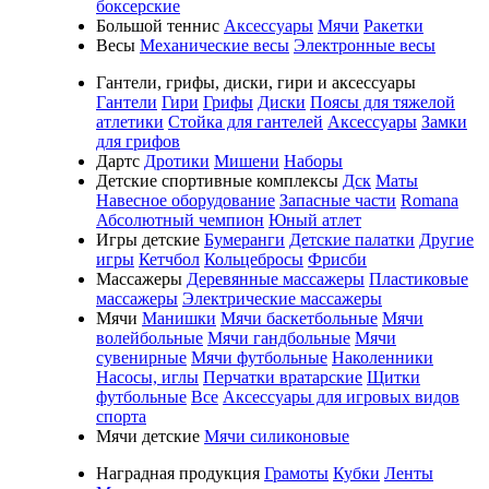
боксерские
Большой теннис
Аксессуары
Мячи
Ракетки
Весы
Механические весы
Электронные весы
Гантели, грифы, диски, гири и аксессуары
Гантели
Гири
Грифы
Диски
Поясы для тяжелой
атлетики
Стойка для гантелей
Аксессуары
Замки
для грифов
Дартс
Дротики
Мишени
Наборы
Детские спортивные комплексы
Дск
Маты
Навесное оборудование
Запасные части
Romana
Абсолютный чемпион
Юный атлет
Игры детские
Бумеранги
Детские палатки
Другие
игры
Кетчбол
Кольцебросы
Фрисби
Массажеры
Деревянные массажеры
Пластиковые
массажеры
Электрические массажеры
Мячи
Манишки
Мячи баскетбольные
Мячи
волейбольные
Мячи гандбольные
Мячи
сувенирные
Мячи футбольные
Наколенники
Насосы, иглы
Перчатки вратарские
Щитки
футбольные
Все
Аксессуары для игровых видов
спорта
Мячи детские
Мячи силиконовые
Наградная продукция
Грамоты
Кубки
Ленты