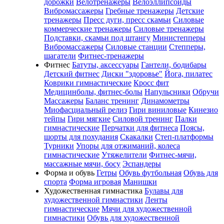
дорожки
Велотренажеры
Велоэллипсоиды
Вибромассажеры
Гребные тренажеры
Детские
тренажеры
Пресс дуги, пресс скамьи
Силовые
коммерческие тренажеры
Силовые тренажеры
Подставки, скамьи под штангу
Министепперы
Вибромассажеры
Силовые станции
Степперы,
шагатели
Фитнес-тренажеры
Фитнес
Батуты, аксессуары
Гантели, бодибары
Детский фитнес
Диски "здоровье"
Йога, пилатес
Коврики гимнастические
Кросс фит
Медицинболы, фитнес-болы
Напульсники
Обручи
Массажеры
Баланс тренинг
Динамометры
Миофасциальный релиз
Гири виниловые
Кинезио
тейпы
Гири мягкие
Силовой тренинг
Палки
гимнастические
Перчатки для фитнеса
Поясы,
шорты для похудания
Скакалки
Степ-платформы
Турники
Упоры для отжиманий, колеса
гимнастические
Утяжелители
Фитнес-мячи,
массажные мячи, босу
Эспандеры
Форма и обувь
Гетры
Обувь футбольная
Обувь для
спорта
Форма игровая
Манишки
Художественная гимнастика
Булавы для
художественной гимнастики
Ленты
гимнастические
Мячи для художественной
гимнастики
Обувь для художественной