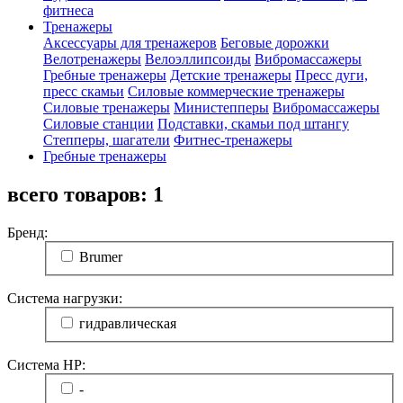
фитнеса
Тренажеры
Аксессуары для тренажеров
Беговые дорожки
Велотренажеры
Велоэллипсоиды
Вибромассажеры
Гребные тренажеры
Детские тренажеры
Пресс дуги,
пресс скамьи
Силовые коммерческие тренажеры
Силовые тренажеры
Министепперы
Вибромассажеры
Силовые станции
Подставки, скамьи под штангу
Степперы, шагатели
Фитнес-тренажеры
Гребные тренажеры
всего товаров:
1
Бренд:
Brumer
Система нагрузки:
гидравлическая
Система HP:
-