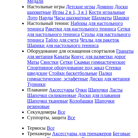
Медали
Настольные игры
Детские игры
Домино
Доски
шахматные
Игры 2 в 1, 3 в 1
Кости игральные
Лото
Нарды
Часы шахматные
Шахматы
Шашки
Настольный теннис
Наборы для настольного
тенниса
Ракетки для настольного тенниса
Сетки
для настольного тенниса
Столы для настольного
тенниса
Табло для счета
Чехлы для ракеток
Шарики для настольного тенниса
Оборудование для оснащения спортзалов
Гранаты
для метания
Канаты
Конус для разметки дорог
Маты
Свистки
Сетки
Скамьи гимнастические
Спортивное оборудование под заказ
Стенки
шведские
Стойки баскетбольные
Палки
гимнастические, эстафетные
Диски для метания
Турники
Плавание
Аксессуары
Очки
Шапочки
Ласты
Шапочки силиконовые
Доски для плавания
Шапочки тканевые
Колобашки
Шапочки
резиновые
Секундомеры
Все
Суппорты, защита
Все
Термосы
Все
Тренажеры
Аксессуары для тренажеров
Беговые