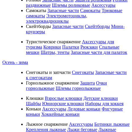
раздвижные
Шлемы роликовые
Аксессуары
Самокаты
Запасные части
Самокаты
Трюковые
самокаты
Электромотоциклы,
электроквадроциклы
Скейтборды
Запасные части
Скейтборды
Мини-
круизеры
Туристическое снаряжение
Аксессуары для
туризма
Коврики
Палатки
Рюкзаки
Спальные
мешки
Шатры, тенты
Запасные части для палаток
Осень - зима
Cнегокаты и запчасти
Снегокаты
Запасные части
к снегокатам
Горнолыжное снаряжение
Защита
Очки
горнолыжные
Шлемы горнолыжные
Клюшки
Взрослые клюшки
Детские клюшки
Шайбы
Юниорские клюшки
Наборы для хоккея
Коньки
Аксессуары
Ледовые коньки
Фигурные
коньки
Хоккейные коньки
Лыжное снаряжение
Аксессуары
Ботинки лыжные
Крепления лыжные
Лыжи беговые
Лыжные