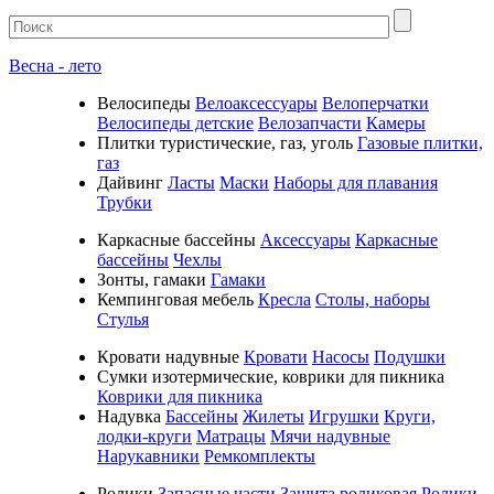
Весна - лето
Велосипеды
Велоаксессуары
Велоперчатки
Велосипеды детские
Велозапчасти
Камеры
Плитки туристические, газ, уголь
Газовые плитки,
газ
Дайвинг
Ласты
Маски
Наборы для плавания
Трубки
Каркасные бассейны
Аксессуары
Каркасные
бассейны
Чехлы
Зонты, гамаки
Гамаки
Кемпинговая мебель
Кресла
Столы, наборы
Стулья
Кровати надувные
Кровати
Насосы
Подушки
Cумки изотермические, коврики для пикника
Коврики для пикника
Надувка
Бассейны
Жилеты
Игрушки
Круги,
лодки-круги
Матрацы
Мячи надувные
Нарукавники
Ремкомплекты
Ролики
Запасные части
Защита роликовая
Ролики