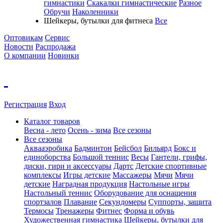
гимнастики
Скакалки гимнастические
Разное
Обручи
Наколенники
Шейкеры, бутылки для фитнеса
Все
Оптовикам
Сервис
Новости
Распродажа
О компании
Новинки
Регистрация
Вход
Каталог товаров
Весна - лето
Осень - зима
Все сезоны
Все сезоны
Аквааэробика
Бадминтон
Бейсбол
Бильярд
Бокс и
единоборства
Большой теннис
Весы
Гантели, грифы,
диски, гири и аксессуары
Дартс
Детские спортивные
комплексы
Игры детские
Массажеры
Мячи
Мячи
детские
Наградная продукция
Настольные игры
Настольный теннис
Оборудование для оснащения
спортзалов
Плавание
Секундомеры
Суппорты, защита
Термосы
Тренажеры
Фитнес
Форма и обувь
Художественная гимнастика
Шейкеры, бутылки для