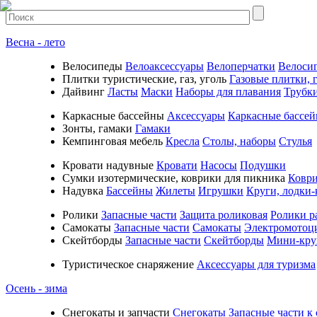
Весна - лето
Велосипеды
Велоаксессуары
Велоперчатки
Велоси
Плитки туристические, газ, уголь
Газовые плитки, г
Дайвинг
Ласты
Маски
Наборы для плавания
Трубк
Каркасные бассейны
Аксессуары
Каркасные бассе
Зонты, гамаки
Гамаки
Кемпинговая мебель
Кресла
Столы, наборы
Стулья
Кровати надувные
Кровати
Насосы
Подушки
Cумки изотермические, коврики для пикника
Коври
Надувка
Бассейны
Жилеты
Игрушки
Круги, лодки-
Ролики
Запасные части
Защита роликовая
Ролики р
Самокаты
Запасные части
Самокаты
Электромотоц
Скейтборды
Запасные части
Скейтборды
Мини-кру
Туристическое снаряжение
Аксессуары для туризма
Осень - зима
Cнегокаты и запчасти
Снегокаты
Запасные части к