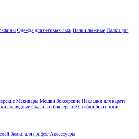
арафины
Одежда для беговых лыж
Палки лыжные
Палки для
серские
Макивары
Мешки боксерские
Накладки для каратэ
тки снарядные
Скакалки боксерские
Стойки боксерские,
телей
Замки для грифов
Аксессуары