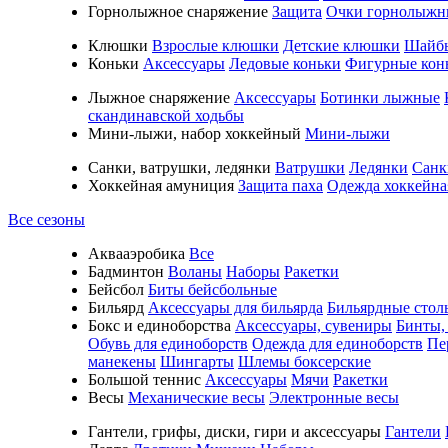
Горнолыжное снаряжение
Защита
Очки горнолыжн
Клюшки
Взрослые клюшки
Детские клюшки
Шайб
Коньки
Аксессуары
Ледовые коньки
Фигурные кон
Лыжное снаряжение
Аксессуары
Ботинки лыжные
скандинавской ходьбы
Мини-лыжи, набор хоккейный
Мини-лыжи
Санки, ватрушки, ледянки
Ватрушки
Ледянки
Санк
Хоккейная амуниция
Защита паха
Одежда хоккейна
Все сезоны
Аквааэробика
Все
Бадминтон
Воланы
Наборы
Ракетки
Бейсбол
Биты бейсбольные
Бильярд
Аксессуары для бильярда
Бильярдные стол
Бокс и единоборства
Аксессуары, сувениры
Бинты,
Обувь для единоборств
Одежда для единоборств
Пе
манекены
Шингарты
Шлемы боксерские
Большой теннис
Аксессуары
Мячи
Ракетки
Весы
Механические весы
Электронные весы
Гантели, грифы, диски, гири и аксессуары
Гантели