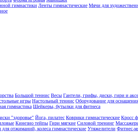
енной гимнастики
Ленты гимнастические
Мячи для художествен
зное
орства
Большой теннис
Весы
Гантели, грифы, диски, гири и акс
стольные игры
Настольный теннис
Оборудование для оснащения
ная гимнастика
Шейкеры, бутылки для фитнеса
иски "здоровье"
Йога, пилатес
Коврики гимнастические
Кросс 
иловые
Кинезио тейпы
Гири мягкие
Силовой тренинг
Массажер
 для отжиманий, колеса гимнастические
Утяжелители
Фитнес-мя