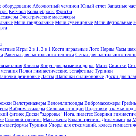
е оборудование
Абсолютный чемпион
Юный атлет
Запасные час
игры
Кетчбол
Кольцебросы
Фрисби
ассажеры
Электрические массажеры
ольные
Мячи гандбольные
Мячи сувенирные
Мячи футбольные
Н
орта
и
матные
Игры 2 в 1, 3 в 1
Кости игральные
Лото
Нарды
Часы шах
са
Ракетки для настольного тенниса
Сетки для настольного тенн
ля метания
Канаты
Конус для разметки дорог
Маты
Свистки
Сет
 метания
Палки гимнастические, эстафетные
Турники
апочки резиновые
Ласты
Шапочки силиконовые
Доски для пла
рожки
Велотренажеры
Велоэллипсоиды
Вибромассажеры
Гребн
жеры
Вибромассажеры
Силовые станции
Подставки, скамьи под 
ский фитнес
Диски "здоровье"
Йога, пилатес
Коврики гимнастич
ие
Силовой тренинг
Массажеры
Баланс тренинг
Динамометры
М
еп-платформы
Турники
Упоры для отжиманий, колеса гимнастич
спорта
Форма игровая
Манишки