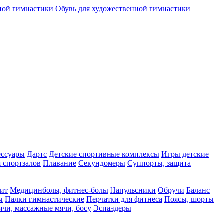
ной гимнастики
Обувь для художественной гимнастики
ессуары
Дартс
Детские спортивные комплексы
Игры детские
 спортзалов
Плавание
Секундомеры
Суппорты, защита
фит
Медицинболы, фитнес-болы
Напульсники
Обручи
Баланс
ы
Палки гимнастические
Перчатки для фитнеса
Поясы, шорты
чи, массажные мячи, босу
Эспандеры