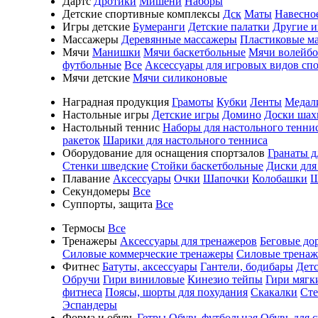
Дартс
Дротики
Мишени
Наборы
Детские спортивные комплексы
Дск
Маты
Навесно
Игры детские
Бумеранги
Детские палатки
Другие 
Массажеры
Деревянные массажеры
Пластиковые м
Мячи
Манишки
Мячи баскетбольные
Мячи волейб
футбольные
Все
Аксессуары для игровых видов сп
Мячи детские
Мячи силиконовые
Наградная продукция
Грамоты
Кубки
Ленты
Медал
Настольные игры
Детские игры
Домино
Доски шах
Настольный теннис
Наборы для настольного тенни
ракеток
Шарики для настольного тенниса
Оборудование для оснащения спортзалов
Гранаты д
Стенки шведские
Стойки баскетбольные
Диски для
Плавание
Аксессуары
Очки
Шапочки
Колобашки
Ш
Секундомеры
Все
Суппорты, защита
Все
Термосы
Все
Тренажеры
Аксессуары для тренажеров
Беговые до
Силовые коммерческие тренажеры
Силовые трена
Фитнес
Батуты, аксессуары
Гантели, бодибары
Дет
Обручи
Гири виниловые
Кинезио тейпы
Гири мягк
фитнеса
Поясы, шорты для похудания
Скакалки
Ст
Эспандеры
Форма и обувь
Гетры
Обувь футбольная
Обувь для 