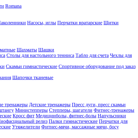
ти
Romana
аколенники
Насосы, иглы
Перчатки вратарские
Щитки
матные
Шахматы
Шашки
иса
Столы для настольного тенниса
Табло для счета
Чехлы для
ки
Скамьи гимнастические
Спортивное оборудование под заказ
вания
Шапочки тканевые
ые тренажеры
Детские тренажеры
Пресс дуги, пресс скамьи
штангу
Министепперы
Степперы, шагатели
Фитнес-тренажеры
еские
Кросс фит
Медицинболы, фитнес-болы
Напульсники
иофасциальный релиз
Палки гимнастические
Перчатки для
еские
Утяжелители
Фитнес-мячи, массажные мячи, босу