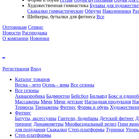
Художественная гимнастика
Булавы для художеств
Скакалки гимнастические
Обручи
Наколенники
Ра
Шейкеры, бутылки для фитнеса
Все
Оптовикам
Сервис
Новости
Распродажа
О компании
Новинки
Регистрация
Вход
Каталог товаров
Весна - лето
Осень - зима
Все сезоны
Все сезоны
Аквааэробика
Бадминтон
Бейсбол
Бильярд
Бокс и единоб
Массажеры
Мячи
Мячи детские
Наградная продукция
На
Термосы
Тренажеры
Фитнес
Форма и обувь
Художествен
Фитнес
Батуты, аксессуары
Гантели, бодибары
Детский фитнес
Д
тренинг
Динамометры
Миофасциальный релиз
Гири вин
для похудания
Скакалки
Степ-платформы
Турники
Упоры
Степ-платформы