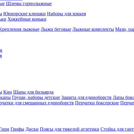
ые
Шлемы горнолыжные
ы
Юниорские клюшки
Наборы для хоккея
ьки
Хоккейные коньки
Крепления лыжные
Лыжи беговые
Лыжные комплекты
Мази, п
и
я
ы
Кии
Шары для бильярда
 капы
Груши, наборы детские
Защита для единоборств
Лапы бок
рчатки для смешанных единоборств
Перчатки боксерские
Перча
Гири
Грифы
Диски
Поясы для тяжелой атлетики
Стойка для ган