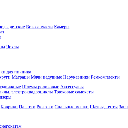
педы детские
Велозапчасти
Камеры
аз
и
йны
Чехлы
ки для пикника
круги
Матрацы
Мячи надувные
Нарукавники
Ремкомплекты
аздвижные
Шлемы роликовые
Аксессуары
иклы, электроквадроциклы
Трюковые самокаты
изеры
Коврики
Палатки
Рюкзаки
Спальные мешки
Шатры, тенты
Запа
 снегокатам