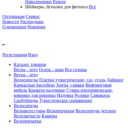
Наколенники
Разное
Шейкеры, бутылки для фитнеса
Все
Оптовикам
Сервис
Новости
Распродажа
О компании
Новинки
Регистрация
Вход
Каталог товаров
Весна - лето
Осень - зима
Все сезоны
Весна - лето
Велосипеды
Плитки туристические, газ, уголь
Дайвинг
Каркасные бассейны
Зонты, гамаки
Кемпинговая
мебель
Кровати надувные
Cумки изотермические,
коврики для пикника
Надувка
Ролики
Самокаты
Скейтборды
Туристическое снаряжение
Велосипеды
Велоаксессуары
Велоперчатки
Велосипеды детские
Велозапчасти
Камеры
Велоперчатки