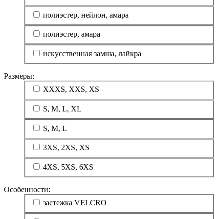
полиэстер, нейлон, амара
полиэстер, амара
искусственная замша, лайкра
Размеры:
XXXS, XXS, XS
S, M, L, XL
S, M, L
3XS, 2XS, XS
4XS, 5XS, 6XS
Особенности:
застежка VELCRO