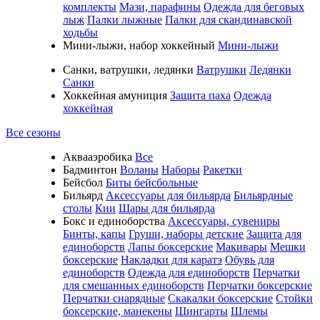
комплекты
Мази, парафины
Одежда для беговых
лыж
Палки лыжные
Палки для скандинавской
ходьбы
Мини-лыжи, набор хоккейный
Мини-лыжи
Санки, ватрушки, ледянки
Ватрушки
Ледянки
Санки
Хоккейная амуниция
Защита паха
Одежда
хоккейная
Все сезоны
Аквааэробика
Все
Бадминтон
Воланы
Наборы
Ракетки
Бейсбол
Биты бейсбольные
Бильярд
Аксессуары для бильярда
Бильярдные
столы
Кии
Шары для бильярда
Бокс и единоборства
Аксессуары, сувениры
Бинты, капы
Груши, наборы детские
Защита для
единоборств
Лапы боксерские
Макивары
Мешки
боксерские
Накладки для каратэ
Обувь для
единоборств
Одежда для единоборств
Перчатки
для смешанных единоборств
Перчатки боксерские
Перчатки снарядные
Скакалки боксерские
Стойки
боксерские, манекены
Шингарты
Шлемы