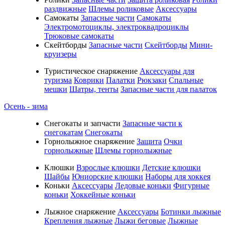
раздвижные
Шлемы роликовые
Аксессуары
Самокаты
Запасные части
Самокаты
Электромотоциклы, электроквадроциклы
Трюковые самокаты
Скейтборды
Запасные части
Скейтборды
Мини-
круизеры
Туристическое снаряжение
Аксессуары для
туризма
Коврики
Палатки
Рюкзаки
Спальные
мешки
Шатры, тенты
Запасные части для палаток
Осень - зима
Cнегокаты и запчасти
Запасные части к
снегокатам
Снегокаты
Горнолыжное снаряжение
Защита
Очки
горнолыжные
Шлемы горнолыжные
Клюшки
Взрослые клюшки
Детские клюшки
Шайбы
Юниорские клюшки
Наборы для хоккея
Коньки
Аксессуары
Ледовые коньки
Фигурные
коньки
Хоккейные коньки
Лыжное снаряжение
Аксессуары
Ботинки лыжные
Крепления лыжные
Лыжи беговые
Лыжные