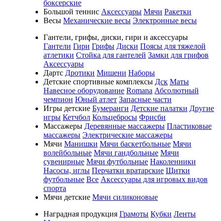
боксерские
Большой теннис
Аксессуары
Мячи
Ракетки
Весы
Механические весы
Электронные весы
Гантели, грифы, диски, гири и аксессуары
Гантели
Гири
Грифы
Диски
Поясы для тяжелой
атлетики
Стойка для гантелей
Замки для грифов
Аксессуары
Дартс
Дротики
Мишени
Наборы
Детские спортивные комплексы
Дск
Маты
Навесное оборудование
Romana
Абсолютный
чемпион
Юный атлет
Запасные части
Игры детские
Бумеранги
Детские палатки
Другие
игры
Кетчбол
Кольцебросы
Фрисби
Массажеры
Деревянные массажеры
Пластиковые
массажеры
Электрические массажеры
Мячи
Манишки
Мячи баскетбольные
Мячи
волейбольные
Мячи гандбольные
Мячи
сувенирные
Мячи футбольные
Наколенники
Насосы, иглы
Перчатки вратарские
Щитки
футбольные
Все
Аксессуары для игровых видов
спорта
Мячи детские
Мячи силиконовые
Наградная продукция
Грамоты
Кубки
Ленты