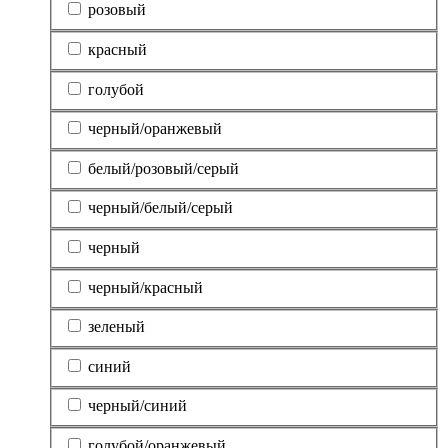
розовый
красный
голубой
черный/оранжевый
белый/розовый/серый
черный/белый/серый
черный
черный/красный
зеленый
синий
черный/синий
голубой/оранжевый