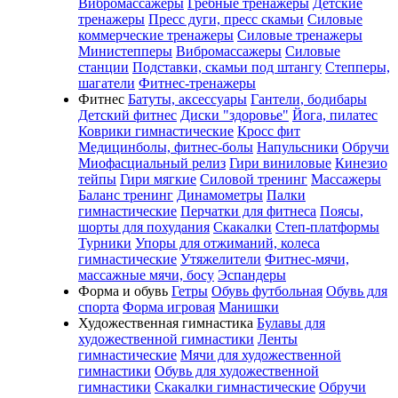
Вибромассажеры
Гребные тренажеры
Детские
тренажеры
Пресс дуги, пресс скамьи
Силовые
коммерческие тренажеры
Силовые тренажеры
Министепперы
Вибромассажеры
Силовые
станции
Подставки, скамьи под штангу
Степперы,
шагатели
Фитнес-тренажеры
Фитнес
Батуты, аксессуары
Гантели, бодибары
Детский фитнес
Диски "здоровье"
Йога, пилатес
Коврики гимнастические
Кросс фит
Медицинболы, фитнес-болы
Напульсники
Обручи
Миофасциальный релиз
Гири виниловые
Кинезио
тейпы
Гири мягкие
Силовой тренинг
Массажеры
Баланс тренинг
Динамометры
Палки
гимнастические
Перчатки для фитнеса
Поясы,
шорты для похудания
Скакалки
Степ-платформы
Турники
Упоры для отжиманий, колеса
гимнастические
Утяжелители
Фитнес-мячи,
массажные мячи, босу
Эспандеры
Форма и обувь
Гетры
Обувь футбольная
Обувь для
спорта
Форма игровая
Манишки
Художественная гимнастика
Булавы для
художественной гимнастики
Ленты
гимнастические
Мячи для художественной
гимнастики
Обувь для художественной
гимнастики
Скакалки гимнастические
Обручи