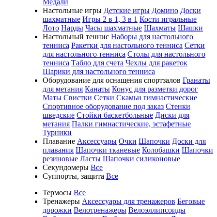
Медали
Настольные игры
Детские игры
Домино
Доски
шахматные
Игры 2 в 1, 3 в 1
Кости игральные
Лото
Нарды
Часы шахматные
Шахматы
Шашки
Настольный теннис
Наборы для настольного
тенниса
Ракетки для настольного тенниса
Сетки
для настольного тенниса
Столы для настольного
тенниса
Табло для счета
Чехлы для ракеток
Шарики для настольного тенниса
Оборудование для оснащения спортзалов
Гранаты
для метания
Канаты
Конус для разметки дорог
Маты
Свистки
Сетки
Скамьи гимнастические
Спортивное оборудование под заказ
Стенки
шведские
Стойки баскетбольные
Диски для
метания
Палки гимнастические, эстафетные
Турники
Плавание
Аксессуары
Очки
Шапочки
Доски для
плавания
Шапочки тканевые
Колобашки
Шапочки
резиновые
Ласты
Шапочки силиконовые
Секундомеры
Все
Суппорты, защита
Все
Термосы
Все
Тренажеры
Аксессуары для тренажеров
Беговые
дорожки
Велотренажеры
Велоэллипсоиды