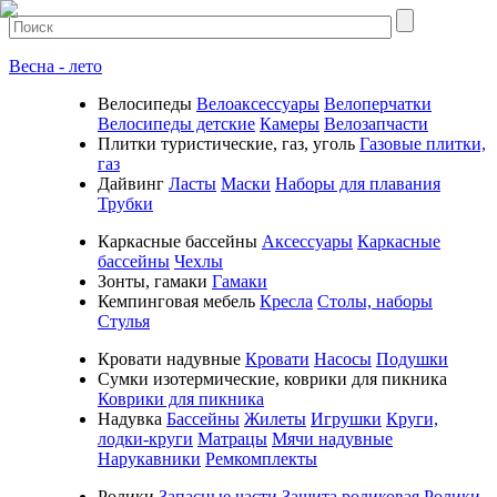
Весна - лето
Велосипеды
Велоаксессуары
Велоперчатки
Велосипеды детские
Камеры
Велозапчасти
Плитки туристические, газ, уголь
Газовые плитки,
газ
Дайвинг
Ласты
Маски
Наборы для плавания
Трубки
Каркасные бассейны
Аксессуары
Каркасные
бассейны
Чехлы
Зонты, гамаки
Гамаки
Кемпинговая мебель
Кресла
Столы, наборы
Стулья
Кровати надувные
Кровати
Насосы
Подушки
Cумки изотермические, коврики для пикника
Коврики для пикника
Надувка
Бассейны
Жилеты
Игрушки
Круги,
лодки-круги
Матрацы
Мячи надувные
Нарукавники
Ремкомплекты
Ролики
Запасные части
Защита роликовая
Ролики