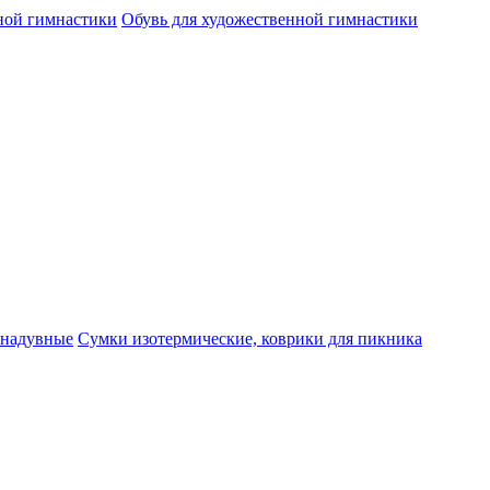
ной гимнастики
Обувь для художественной гимнастики
 надувные
Cумки изотермические, коврики для пикника