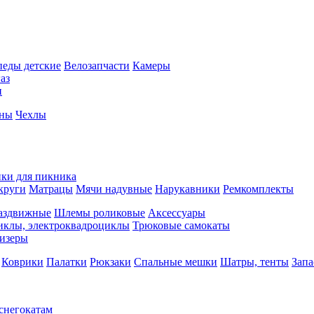
педы детские
Велозапчасти
Камеры
аз
и
йны
Чехлы
ки для пикника
круги
Матрацы
Мячи надувные
Нарукавники
Ремкомплекты
аздвижные
Шлемы роликовые
Аксессуары
иклы, электроквадроциклы
Трюковые самокаты
изеры
Коврики
Палатки
Рюкзаки
Спальные мешки
Шатры, тенты
Запа
 снегокатам