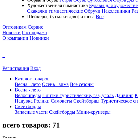
Художественная гимнастика
Булавы для художеств
Скакалки гимнастические
Обручи
Наколенники
Ра
Шейкеры, бутылки для фитнеса
Все
Оптовикам
Сервис
Новости
Распродажа
О компании
Новинки
Регистрация
Вход
Каталог товаров
Весна - лето
Осень - зима
Все сезоны
Весна - лето
Велосипеды
Плитки туристические, газ, уголь
Дайвинг
К
Надувка
Ролики
Самокаты
Скейтборды
Туристическое с
Скейтборды
Запасные части
Скейтборды
Мини-круизеры
всего товаров:
71