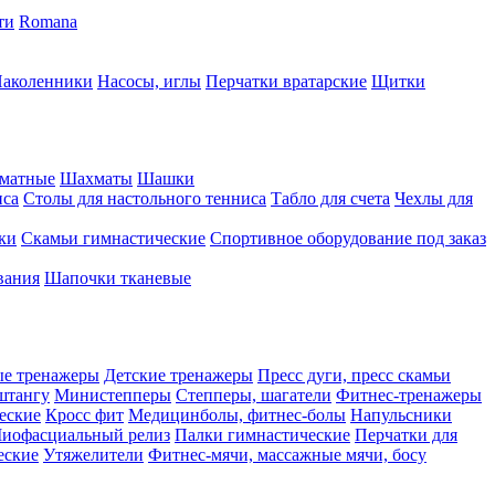
ти
Romana
аколенники
Насосы, иглы
Перчатки вратарские
Щитки
матные
Шахматы
Шашки
иса
Столы для настольного тенниса
Табло для счета
Чехлы для
ки
Скамьи гимнастические
Спортивное оборудование под заказ
вания
Шапочки тканевые
ые тренажеры
Детские тренажеры
Пресс дуги, пресс скамьи
штангу
Министепперы
Степперы, шагатели
Фитнес-тренажеры
еские
Кросс фит
Медицинболы, фитнес-болы
Напульсники
иофасциальный релиз
Палки гимнастические
Перчатки для
еские
Утяжелители
Фитнес-мячи, массажные мячи, босу