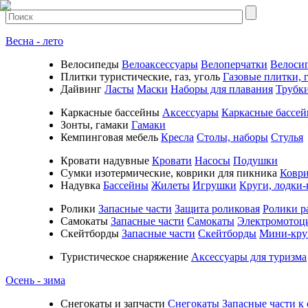
Весна - лето
Велосипеды
Велоаксессуары
Велоперчатки
Велоси
Плитки туристические, газ, уголь
Газовые плитки, г
Дайвинг
Ласты
Маски
Наборы для плавания
Трубк
Каркасные бассейны
Аксессуары
Каркасные бассе
Зонты, гамаки
Гамаки
Кемпинговая мебель
Кресла
Столы, наборы
Стулья
Кровати надувные
Кровати
Насосы
Подушки
Cумки изотермические, коврики для пикника
Коври
Надувка
Бассейны
Жилеты
Игрушки
Круги, лодки-
Ролики
Запасные части
Защита роликовая
Ролики р
Самокаты
Запасные части
Самокаты
Электромотоц
Скейтборды
Запасные части
Скейтборды
Мини-кру
Туристическое снаряжение
Аксессуары для туризма
Осень - зима
Cнегокаты и запчасти
Снегокаты
Запасные части к