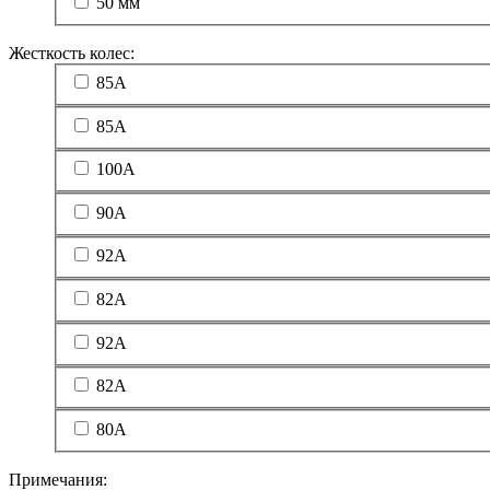
50 мм
Жесткость колес:
85A
85А
100A
90А
92A
82А
92А
82A
80A
Примечания: