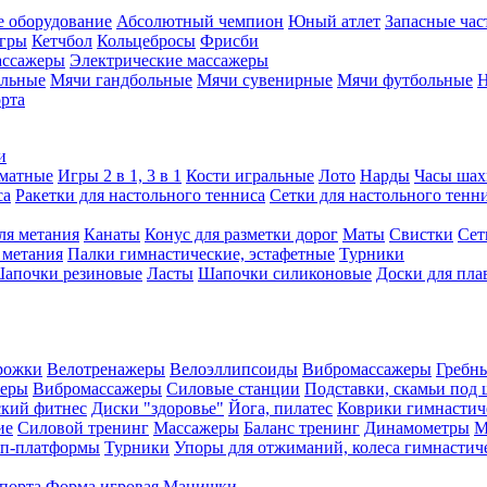
е оборудование
Абсолютный чемпион
Юный атлет
Запасные час
игры
Кетчбол
Кольцебросы
Фрисби
ассажеры
Электрические массажеры
ольные
Мячи гандбольные
Мячи сувенирные
Мячи футбольные
Н
орта
и
матные
Игры 2 в 1, 3 в 1
Кости игральные
Лото
Нарды
Часы шах
са
Ракетки для настольного тенниса
Сетки для настольного тенн
ля метания
Канаты
Конус для разметки дорог
Маты
Свистки
Сет
 метания
Палки гимнастические, эстафетные
Турники
апочки резиновые
Ласты
Шапочки силиконовые
Доски для пла
рожки
Велотренажеры
Велоэллипсоиды
Вибромассажеры
Гребн
жеры
Вибромассажеры
Силовые станции
Подставки, скамьи под 
ский фитнес
Диски "здоровье"
Йога, пилатес
Коврики гимнастич
ие
Силовой тренинг
Массажеры
Баланс тренинг
Динамометры
М
еп-платформы
Турники
Упоры для отжиманий, колеса гимнастич
спорта
Форма игровая
Манишки