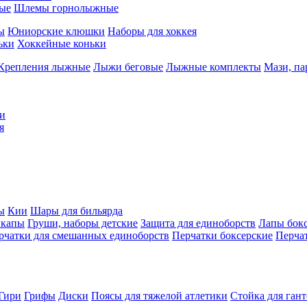
ые
Шлемы горнолыжные
ы
Юниорские клюшки
Наборы для хоккея
ьки
Хоккейные коньки
Крепления лыжные
Лыжи беговые
Лыжные комплекты
Мази, п
и
я
ы
Кии
Шары для бильярда
 капы
Груши, наборы детские
Защита для единоборств
Лапы бок
рчатки для смешанных единоборств
Перчатки боксерские
Перча
Гири
Грифы
Диски
Поясы для тяжелой атлетики
Стойка для ган