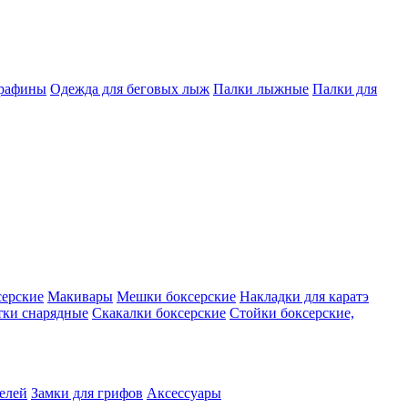
арафины
Одежда для беговых лыж
Палки лыжные
Палки для
серские
Макивары
Мешки боксерские
Накладки для каратэ
тки снарядные
Скакалки боксерские
Стойки боксерские,
телей
Замки для грифов
Аксессуары