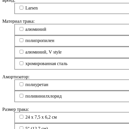
Бренд:
Larsen
Материал трака:
алюминий
полипропилен
алюминий, V style
хромированная сталь
Амортизатор:
полиуретан
поливинилхлорид
Размер трака:
24 х 7,5 х 6,2 см
5" (12,7 см)