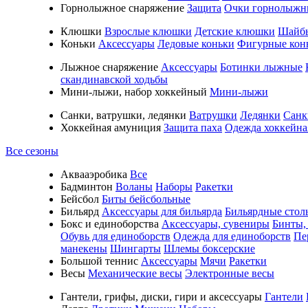
Горнолыжное снаряжение
Защита
Очки горнолыжн
Клюшки
Взрослые клюшки
Детские клюшки
Шайб
Коньки
Аксессуары
Ледовые коньки
Фигурные кон
Лыжное снаряжение
Аксессуары
Ботинки лыжные
скандинавской ходьбы
Мини-лыжи, набор хоккейный
Мини-лыжи
Санки, ватрушки, ледянки
Ватрушки
Ледянки
Санк
Хоккейная амуниция
Защита паха
Одежда хоккейна
Все сезоны
Аквааэробика
Все
Бадминтон
Воланы
Наборы
Ракетки
Бейсбол
Биты бейсбольные
Бильярд
Аксессуары для бильярда
Бильярдные стол
Бокс и единоборства
Аксессуары, сувениры
Бинты,
Обувь для единоборств
Одежда для единоборств
Пе
манекены
Шингарты
Шлемы боксерские
Большой теннис
Аксессуары
Мячи
Ракетки
Весы
Механические весы
Электронные весы
Гантели, грифы, диски, гири и аксессуары
Гантели