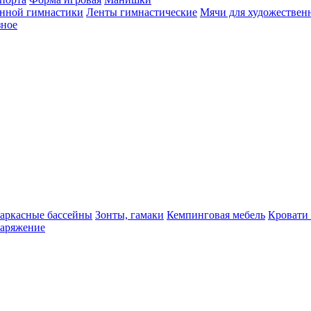
енной гимнастики
Ленты гимнастические
Мячи для художествен
зное
аркасные бассейны
Зонты, гамаки
Кемпинговая мебель
Кровати
наряжение