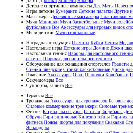
Дартс
Дротики
Мишени
Наборы
Детские спортивные комплексы
Дск
Маты
Навесно
Игры детские
Бумеранги
Детские палатки
Другие 
Массажеры
Деревянные массажеры
Пластиковые м
Мячи
Манишки
Мячи баскетбольные
Мячи волейб
футбольные
Все
Аксессуары для игровых видов сп
Мячи детские
Мячи силиконовые
Наградная продукция
Грамоты
Кубки
Ленты
Медал
Настольные игры
Детские игры
Домино
Доски шах
Настольный теннис
Наборы для настольного тенни
ракеток
Шарики для настольного тенниса
Оборудование для оснащения спортзалов
Гранаты д
Стенки шведские
Стойки баскетбольные
Диски для
Плавание
Аксессуары
Очки
Шапочки
Колобашки
Ш
Секундомеры
Все
Суппорты, защита
Все
Термосы
Все
Тренажеры
Аксессуары для тренажеров
Беговые до
Силовые коммерческие тренажеры
Силовые трена
Фитнес
Батуты, аксессуары
Гантели, бодибары
Дет
Обручи
Гири виниловые
Кинезио тейпы
Гири мягк
фитнеса
Поясы, шорты для похудания
Скакалки
Ст
Эспандеры
Форма и обувь
Гетры
Обувь футбольная
Обувь для 