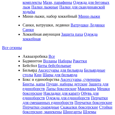
комплекты
Мази, парафины
Одежда для беговых
лыж
Палки лыжные
Палки для скандинавской
ходьбы
Мини-лыжи, набор хоккейный
Мини-лыжи
Санки, ватрушки, ледянки
Ватрушки
Ледянки
Санки
Хоккейная амуниция
Защита паха
Одежда
хоккейная
Все сезоны
Аквааэробика
Все
Бадминтон
Воланы
Наборы
Ракетки
Бейсбол
Биты бейсбольные
Бильярд
Аксессуары для бильярда
Бильярдные
столы
Кии
Шары для бильярда
Бокс и единоборства
Аксессуары, сувениры
Бинты, капы
Груши, наборы детские
Защита для
единоборств
Лапы боксерские
Макивары
Мешки
боксерские
Накладки для каратэ
Обувь для
единоборств
Одежда для единоборств
Перчатки
для смешанных единоборств
Перчатки боксерские
Перчатки снарядные
Скакалки боксерские
Стойки
боксерские, манекены
Шингарты
Шлемы