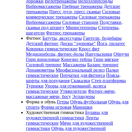
дорожки
Велотренажеры
Велоэллипсоиды
Вибромассажеры
Гребные тренажеры
Детские
тренажеры
Пресс дуги, пресс скамьи
Силовые
коммерческие тренажеры
Силовые тренажеры
Вибромассажеры
Силовые станции
Подставки,
скамьи под штангу
Министепперы
Степперы,
шагатели
Фитнес-тренажеры
Фитнес
Батуты, аксессуары
Гантели, бодибары
Детский фитнес
Диски "здоровье"
Йога, пилатес
Коврики гимнастические
Кросс фит
Медицинболы, фитнес-болы
Напульсники
Обручи
Гири виниловые
Кинезио тейпы
Гири мягкие
Силовой тренинг
Массажеры
Баланс тренинг
Динамометры
Миофасциальный релиз
Палки
гимнастические
Перчатки для фитнеса
Поясы,
шорты для похудания
Скакалки
Степ-платформы
Турники
Упоры для отжиманий, колеса
гимнастические
Утяжелители
Фитнес-мячи,
массажные мячи, босу
Эспандеры
Форма и обувь
Гетры
Обувь футбольная
Обувь для
спорта
Форма игровая
Манишки
Художественная гимнастика
Булавы для
художественной гимнастики
Ленты
гимнастические
Мячи для художественной
гимнастики
Обувь для художественной