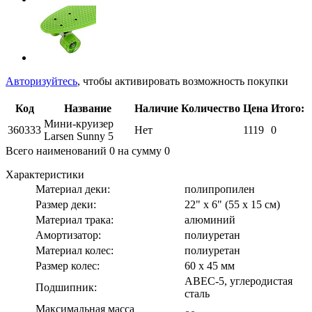
Авторизуйтесь
, чтобы активировать возможность покупки
Код
Название
Наличие
Количество
Цена
Итого:
Мини-круизер
360333
Нет
1119
0
Larsen Sunny 5
Всего наименований
0
на сумму
0
Характеристики
Материал деки:
полипропилен
Размер деки:
22" x 6" (55 х 15 см)
Материал трака:
алюминий
Амортизатор:
полиуретан
Материал колес:
полиуретан
Размер колес:
60 x 45 мм
ABEC-5, углеродистая
Подшипник:
сталь
Максимальная масса