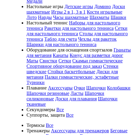
Медали
Настольные игры
Детские игры
Домино
Доски
шахматные
Игры 2 в 1, 3 в 1
Кости игральные
Лото
Нарды
Часы шахматные
Шахматы
Шашки
Настольный теннис
Наборы для настольного
тенниса
Ракетки для настольного тенниса
Сетки
для настольного тенниса
Столы для настольного
тенниса
Табло для счета
Чехлы для ракеток
Шарики для настольного тенниса
Оборудование для оснащения спортзалов
Гранаты
для метания
Канаты
Конус для разметки дорог
Маты
Свистки
Сетки
Скамьи гимнастические
Спортивное оборудование под заказ
Стенки
шведские
Стойки баскетбольные
Диски для
метания
Палки гимнастические, эстафетные
Турники
Плавание
Аксессуары
Очки
Шапочки
Колобашки
Шапочки резиновые
Ласты
Шапочки
силиконовые
Доски для плавания
Шапочки
тканевые
Секундомеры
Все
Суппорты, защита
Все
Термосы
Все
Тренажеры
Аксессуары для тренажеров
Беговые