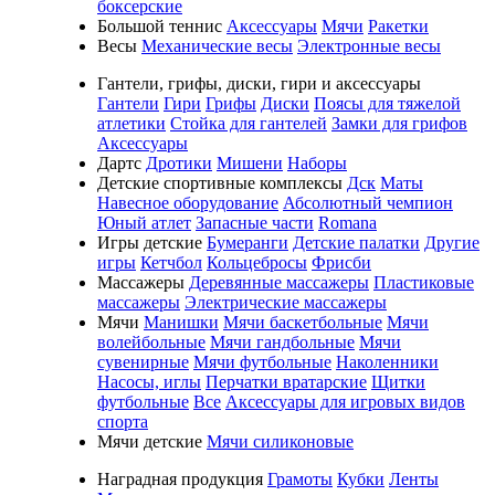
боксерские
Большой теннис
Аксессуары
Мячи
Ракетки
Весы
Механические весы
Электронные весы
Гантели, грифы, диски, гири и аксессуары
Гантели
Гири
Грифы
Диски
Поясы для тяжелой
атлетики
Стойка для гантелей
Замки для грифов
Аксессуары
Дартс
Дротики
Мишени
Наборы
Детские спортивные комплексы
Дск
Маты
Навесное оборудование
Абсолютный чемпион
Юный атлет
Запасные части
Romana
Игры детские
Бумеранги
Детские палатки
Другие
игры
Кетчбол
Кольцебросы
Фрисби
Массажеры
Деревянные массажеры
Пластиковые
массажеры
Электрические массажеры
Мячи
Манишки
Мячи баскетбольные
Мячи
волейбольные
Мячи гандбольные
Мячи
сувенирные
Мячи футбольные
Наколенники
Насосы, иглы
Перчатки вратарские
Щитки
футбольные
Все
Аксессуары для игровых видов
спорта
Мячи детские
Мячи силиконовые
Наградная продукция
Грамоты
Кубки
Ленты