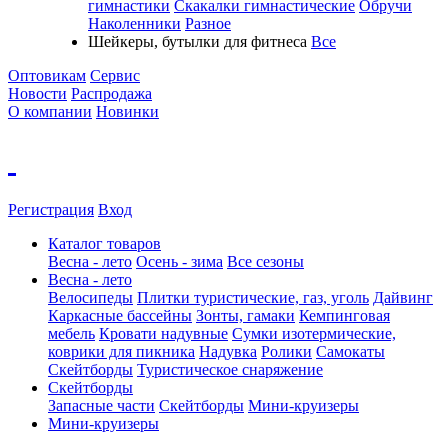
гимнастики
Скакалки гимнастические
Обручи
Наколенники
Разное
Шейкеры, бутылки для фитнеса
Все
Оптовикам
Сервис
Новости
Распродажа
О компании
Новинки
Регистрация
Вход
Каталог товаров
Весна - лето
Осень - зима
Все сезоны
Весна - лето
Велосипеды
Плитки туристические, газ, уголь
Дайвинг
Каркасные бассейны
Зонты, гамаки
Кемпинговая
мебель
Кровати надувные
Cумки изотермические,
коврики для пикника
Надувка
Ролики
Самокаты
Скейтборды
Туристическое снаряжение
Скейтборды
Запасные части
Скейтборды
Мини-круизеры
Мини-круизеры