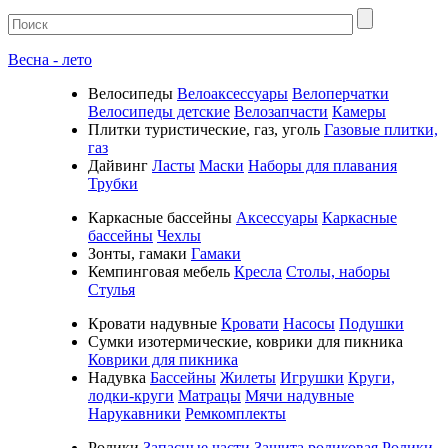
Весна - лето
Велосипеды
Велоаксессуары
Велоперчатки
Велосипеды детские
Велозапчасти
Камеры
Плитки туристические, газ, уголь
Газовые плитки,
газ
Дайвинг
Ласты
Маски
Наборы для плавания
Трубки
Каркасные бассейны
Аксессуары
Каркасные
бассейны
Чехлы
Зонты, гамаки
Гамаки
Кемпинговая мебель
Кресла
Столы, наборы
Стулья
Кровати надувные
Кровати
Насосы
Подушки
Cумки изотермические, коврики для пикника
Коврики для пикника
Надувка
Бассейны
Жилеты
Игрушки
Круги,
лодки-круги
Матрацы
Мячи надувные
Нарукавники
Ремкомплекты
Ролики
Запасные части
Защита роликовая
Ролики