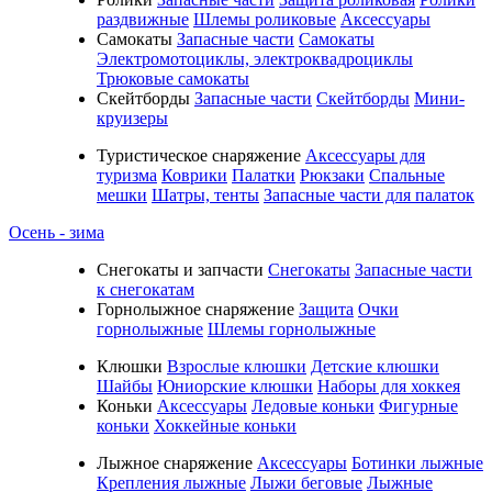
раздвижные
Шлемы роликовые
Аксессуары
Самокаты
Запасные части
Самокаты
Электромотоциклы, электроквадроциклы
Трюковые самокаты
Скейтборды
Запасные части
Скейтборды
Мини-
круизеры
Туристическое снаряжение
Аксессуары для
туризма
Коврики
Палатки
Рюкзаки
Спальные
мешки
Шатры, тенты
Запасные части для палаток
Осень - зима
Cнегокаты и запчасти
Снегокаты
Запасные части
к снегокатам
Горнолыжное снаряжение
Защита
Очки
горнолыжные
Шлемы горнолыжные
Клюшки
Взрослые клюшки
Детские клюшки
Шайбы
Юниорские клюшки
Наборы для хоккея
Коньки
Аксессуары
Ледовые коньки
Фигурные
коньки
Хоккейные коньки
Лыжное снаряжение
Аксессуары
Ботинки лыжные
Крепления лыжные
Лыжи беговые
Лыжные