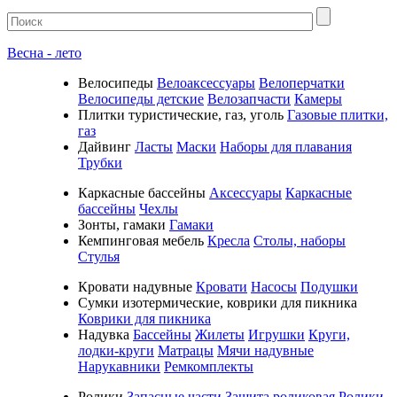
Весна - лето
Велосипеды
Велоаксессуары
Велоперчатки
Велосипеды детские
Велозапчасти
Камеры
Плитки туристические, газ, уголь
Газовые плитки,
газ
Дайвинг
Ласты
Маски
Наборы для плавания
Трубки
Каркасные бассейны
Аксессуары
Каркасные
бассейны
Чехлы
Зонты, гамаки
Гамаки
Кемпинговая мебель
Кресла
Столы, наборы
Стулья
Кровати надувные
Кровати
Насосы
Подушки
Cумки изотермические, коврики для пикника
Коврики для пикника
Надувка
Бассейны
Жилеты
Игрушки
Круги,
лодки-круги
Матрацы
Мячи надувные
Нарукавники
Ремкомплекты
Ролики
Запасные части
Защита роликовая
Ролики