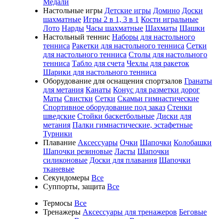
Медали
Настольные игры
Детские игры
Домино
Доски
шахматные
Игры 2 в 1, 3 в 1
Кости игральные
Лото
Нарды
Часы шахматные
Шахматы
Шашки
Настольный теннис
Наборы для настольного
тенниса
Ракетки для настольного тенниса
Сетки
для настольного тенниса
Столы для настольного
тенниса
Табло для счета
Чехлы для ракеток
Шарики для настольного тенниса
Оборудование для оснащения спортзалов
Гранаты
для метания
Канаты
Конус для разметки дорог
Маты
Свистки
Сетки
Скамьи гимнастические
Спортивное оборудование под заказ
Стенки
шведские
Стойки баскетбольные
Диски для
метания
Палки гимнастические, эстафетные
Турники
Плавание
Аксессуары
Очки
Шапочки
Колобашки
Шапочки резиновые
Ласты
Шапочки
силиконовые
Доски для плавания
Шапочки
тканевые
Секундомеры
Все
Суппорты, защита
Все
Термосы
Все
Тренажеры
Аксессуары для тренажеров
Беговые