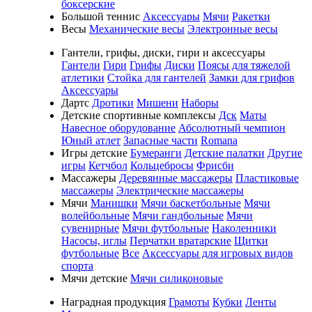
боксерские
Большой теннис
Аксессуары
Мячи
Ракетки
Весы
Механические весы
Электронные весы
Гантели, грифы, диски, гири и аксессуары
Гантели
Гири
Грифы
Диски
Поясы для тяжелой
атлетики
Стойка для гантелей
Замки для грифов
Аксессуары
Дартс
Дротики
Мишени
Наборы
Детские спортивные комплексы
Дск
Маты
Навесное оборудование
Абсолютный чемпион
Юный атлет
Запасные части
Romana
Игры детские
Бумеранги
Детские палатки
Другие
игры
Кетчбол
Кольцебросы
Фрисби
Массажеры
Деревянные массажеры
Пластиковые
массажеры
Электрические массажеры
Мячи
Манишки
Мячи баскетбольные
Мячи
волейбольные
Мячи гандбольные
Мячи
сувенирные
Мячи футбольные
Наколенники
Насосы, иглы
Перчатки вратарские
Щитки
футбольные
Все
Аксессуары для игровых видов
спорта
Мячи детские
Мячи силиконовые
Наградная продукция
Грамоты
Кубки
Ленты