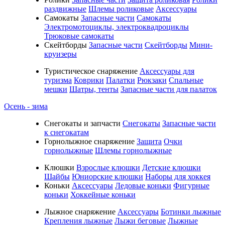
раздвижные
Шлемы роликовые
Аксессуары
Самокаты
Запасные части
Самокаты
Электромотоциклы, электроквадроциклы
Трюковые самокаты
Скейтборды
Запасные части
Скейтборды
Мини-
круизеры
Туристическое снаряжение
Аксессуары для
туризма
Коврики
Палатки
Рюкзаки
Спальные
мешки
Шатры, тенты
Запасные части для палаток
Осень - зима
Cнегокаты и запчасти
Снегокаты
Запасные части
к снегокатам
Горнолыжное снаряжение
Защита
Очки
горнолыжные
Шлемы горнолыжные
Клюшки
Взрослые клюшки
Детские клюшки
Шайбы
Юниорские клюшки
Наборы для хоккея
Коньки
Аксессуары
Ледовые коньки
Фигурные
коньки
Хоккейные коньки
Лыжное снаряжение
Аксессуары
Ботинки лыжные
Крепления лыжные
Лыжи беговые
Лыжные