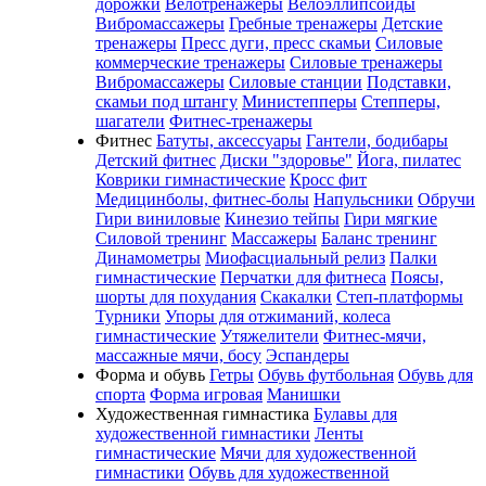
дорожки
Велотренажеры
Велоэллипсоиды
Вибромассажеры
Гребные тренажеры
Детские
тренажеры
Пресс дуги, пресс скамьи
Силовые
коммерческие тренажеры
Силовые тренажеры
Вибромассажеры
Силовые станции
Подставки,
скамьи под штангу
Министепперы
Степперы,
шагатели
Фитнес-тренажеры
Фитнес
Батуты, аксессуары
Гантели, бодибары
Детский фитнес
Диски "здоровье"
Йога, пилатес
Коврики гимнастические
Кросс фит
Медицинболы, фитнес-болы
Напульсники
Обручи
Гири виниловые
Кинезио тейпы
Гири мягкие
Силовой тренинг
Массажеры
Баланс тренинг
Динамометры
Миофасциальный релиз
Палки
гимнастические
Перчатки для фитнеса
Поясы,
шорты для похудания
Скакалки
Степ-платформы
Турники
Упоры для отжиманий, колеса
гимнастические
Утяжелители
Фитнес-мячи,
массажные мячи, босу
Эспандеры
Форма и обувь
Гетры
Обувь футбольная
Обувь для
спорта
Форма игровая
Манишки
Художественная гимнастика
Булавы для
художественной гимнастики
Ленты
гимнастические
Мячи для художественной
гимнастики
Обувь для художественной