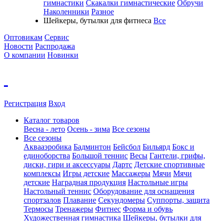
гимнастики
Скакалки гимнастические
Обручи
Наколенники
Разное
Шейкеры, бутылки для фитнеса
Все
Оптовикам
Сервис
Новости
Распродажа
О компании
Новинки
Регистрация
Вход
Каталог товаров
Весна - лето
Осень - зима
Все сезоны
Все сезоны
Аквааэробика
Бадминтон
Бейсбол
Бильярд
Бокс и
единоборства
Большой теннис
Весы
Гантели, грифы,
диски, гири и аксессуары
Дартс
Детские спортивные
комплексы
Игры детские
Массажеры
Мячи
Мячи
детские
Наградная продукция
Настольные игры
Настольный теннис
Оборудование для оснащения
спортзалов
Плавание
Секундомеры
Суппорты, защита
Термосы
Тренажеры
Фитнес
Форма и обувь
Художественная гимнастика
Шейкеры, бутылки для