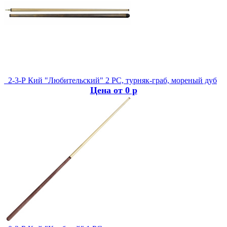
2-3-Р Кий "Любительский" 2 РС, турняк-граб, мореный дуб
Цена от 0 р