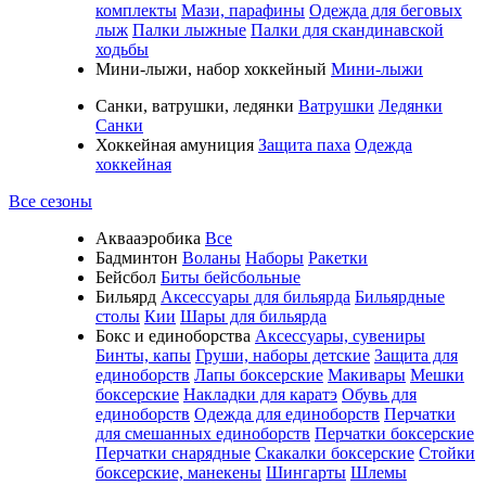
комплекты
Мази, парафины
Одежда для беговых
лыж
Палки лыжные
Палки для скандинавской
ходьбы
Мини-лыжи, набор хоккейный
Мини-лыжи
Санки, ватрушки, ледянки
Ватрушки
Ледянки
Санки
Хоккейная амуниция
Защита паха
Одежда
хоккейная
Все сезоны
Аквааэробика
Все
Бадминтон
Воланы
Наборы
Ракетки
Бейсбол
Биты бейсбольные
Бильярд
Аксессуары для бильярда
Бильярдные
столы
Кии
Шары для бильярда
Бокс и единоборства
Аксессуары, сувениры
Бинты, капы
Груши, наборы детские
Защита для
единоборств
Лапы боксерские
Макивары
Мешки
боксерские
Накладки для каратэ
Обувь для
единоборств
Одежда для единоборств
Перчатки
для смешанных единоборств
Перчатки боксерские
Перчатки снарядные
Скакалки боксерские
Стойки
боксерские, манекены
Шингарты
Шлемы