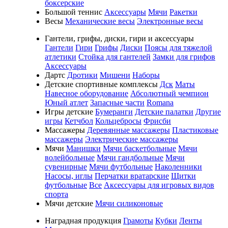
боксерские
Большой теннис
Аксессуары
Мячи
Ракетки
Весы
Механические весы
Электронные весы
Гантели, грифы, диски, гири и аксессуары
Гантели
Гири
Грифы
Диски
Поясы для тяжелой
атлетики
Стойка для гантелей
Замки для грифов
Аксессуары
Дартс
Дротики
Мишени
Наборы
Детские спортивные комплексы
Дск
Маты
Навесное оборудование
Абсолютный чемпион
Юный атлет
Запасные части
Romana
Игры детские
Бумеранги
Детские палатки
Другие
игры
Кетчбол
Кольцебросы
Фрисби
Массажеры
Деревянные массажеры
Пластиковые
массажеры
Электрические массажеры
Мячи
Манишки
Мячи баскетбольные
Мячи
волейбольные
Мячи гандбольные
Мячи
сувенирные
Мячи футбольные
Наколенники
Насосы, иглы
Перчатки вратарские
Щитки
футбольные
Все
Аксессуары для игровых видов
спорта
Мячи детские
Мячи силиконовые
Наградная продукция
Грамоты
Кубки
Ленты