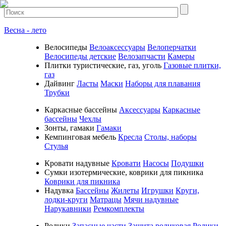
Весна - лето
Велосипеды
Велоаксессуары
Велоперчатки
Велосипеды детские
Велозапчасти
Камеры
Плитки туристические, газ, уголь
Газовые плитки,
газ
Дайвинг
Ласты
Маски
Наборы для плавания
Трубки
Каркасные бассейны
Аксессуары
Каркасные
бассейны
Чехлы
Зонты, гамаки
Гамаки
Кемпинговая мебель
Кресла
Столы, наборы
Стулья
Кровати надувные
Кровати
Насосы
Подушки
Cумки изотермические, коврики для пикника
Коврики для пикника
Надувка
Бассейны
Жилеты
Игрушки
Круги,
лодки-круги
Матрацы
Мячи надувные
Нарукавники
Ремкомплекты
Ролики
Запасные части
Защита роликовая
Ролики