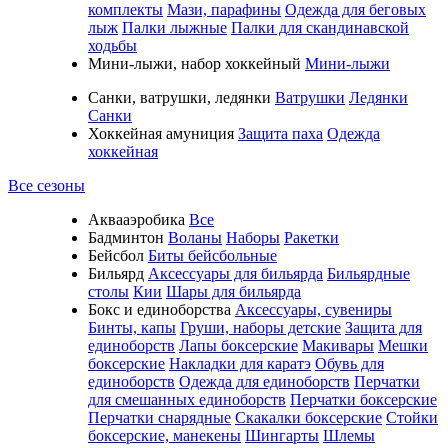
комплекты
Мази, парафины
Одежда для беговых
лыж
Палки лыжные
Палки для скандинавской
ходьбы
Мини-лыжи, набор хоккейный
Мини-лыжи
Санки, ватрушки, ледянки
Ватрушки
Ледянки
Санки
Хоккейная амуниция
Защита паха
Одежда
хоккейная
Все сезоны
Аквааэробика
Все
Бадминтон
Воланы
Наборы
Ракетки
Бейсбол
Биты бейсбольные
Бильярд
Аксессуары для бильярда
Бильярдные
столы
Кии
Шары для бильярда
Бокс и единоборства
Аксессуары, сувениры
Бинты, капы
Груши, наборы детские
Защита для
единоборств
Лапы боксерские
Макивары
Мешки
боксерские
Накладки для каратэ
Обувь для
единоборств
Одежда для единоборств
Перчатки
для смешанных единоборств
Перчатки боксерские
Перчатки снарядные
Скакалки боксерские
Стойки
боксерские, манекены
Шингарты
Шлемы