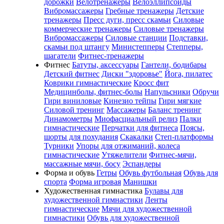
дорожки
Велотренажеры
Велоэллипсоиды
Вибромассажеры
Гребные тренажеры
Детские
тренажеры
Пресс дуги, пресс скамьи
Силовые
коммерческие тренажеры
Силовые тренажеры
Вибромассажеры
Силовые станции
Подставки,
скамьи под штангу
Министепперы
Степперы,
шагатели
Фитнес-тренажеры
Фитнес
Батуты, аксессуары
Гантели, бодибары
Детский фитнес
Диски "здоровье"
Йога, пилатес
Коврики гимнастические
Кросс фит
Медицинболы, фитнес-болы
Напульсники
Обручи
Гири виниловые
Кинезио тейпы
Гири мягкие
Силовой тренинг
Массажеры
Баланс тренинг
Динамометры
Миофасциальный релиз
Палки
гимнастические
Перчатки для фитнеса
Поясы,
шорты для похудания
Скакалки
Степ-платформы
Турники
Упоры для отжиманий, колеса
гимнастические
Утяжелители
Фитнес-мячи,
массажные мячи, босу
Эспандеры
Форма и обувь
Гетры
Обувь футбольная
Обувь для
спорта
Форма игровая
Манишки
Художественная гимнастика
Булавы для
художественной гимнастики
Ленты
гимнастические
Мячи для художественной
гимнастики
Обувь для художественной