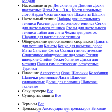
Медали
Настольные игры
Детские игры
Домино
Доски
шахматные
Игры 2 в 1, 3 в 1
Кости игральные
Лото
Нарды
Часы шахматные
Шахматы
Шашки
Настольный теннис
Наборы для настольного
тенниса
Ракетки для настольного тенниса
Сетки
для настольного тенниса
Столы для настольного
тенниса
Табло для счета
Чехлы для ракеток
Шарики для настольного тенниса
Оборудование для оснащения спортзалов
Гранаты
для метания
Канаты
Конус для разметки дорог
Маты
Свистки
Сетки
Скамьи гимнастические
Спортивное оборудование под заказ
Стенки
шведские
Стойки баскетбольные
Диски для
метания
Палки гимнастические, эстафетные
Турники
Плавание
Аксессуары
Очки
Шапочки
Колобашки
Шапочки резиновые
Ласты
Шапочки
силиконовые
Доски для плавания
Шапочки
тканевые
Секундомеры
Все
Суппорты, защита
Все
Термосы
Все
Тренажеры
Аксессуары для тренажеров
Беговые