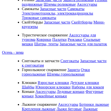
раздвижные
Шлемы роликовые
Аксессуары
Самокаты
Запасные части
Самокаты
Электромотоциклы, электроквадроциклы
Трюковые самокаты
Скейтборды
Запасные части
Скейтборды
Мини-
круизеры
Туристическое снаряжение
Аксессуары для
туризма
Коврики
Палатки
Рюкзаки
Спальные
мешки
Шатры, тенты
Запасные части для палаток
Осень - зима
Cнегокаты и запчасти
Снегокаты
Запасные части
к снегокатам
Горнолыжное снаряжение
Защита
Очки
горнолыжные
Шлемы горнолыжные
Клюшки
Взрослые клюшки
Детские клюшки
Шайбы
Юниорские клюшки
Наборы для хоккея
Коньки
Аксессуары
Ледовые коньки
Фигурные
коньки
Хоккейные коньки
Лыжное снаряжение
Аксессуары
Ботинки лыжные
Крепления лыжные
Лыжи беговые
Лыжные