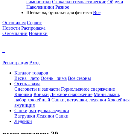
гимнастики
Скакалки гимнастические
Обручи
Наколенники
Разное
Шейкеры, бутылки для фитнеса
Все
Оптовикам
Сервис
Новости
Распродажа
О компании
Новинки
Регистрация
Вход
Каталог товаров
Весна - лето
Осень - зима
Все сезоны
Осень - зима
Cнегокаты и запчасти
Горнолыжное снаряжение
Клюшки
Коньки
Лыжное снаряжение
Мини-лыжи,
набор хоккейный
Санки, ватрушки, ледянки
Хоккейная
амуниция
Санки, ватрушки, ледянки
Ватрушки
Ледянки
Санки
Ледянки
всего товаров:
30