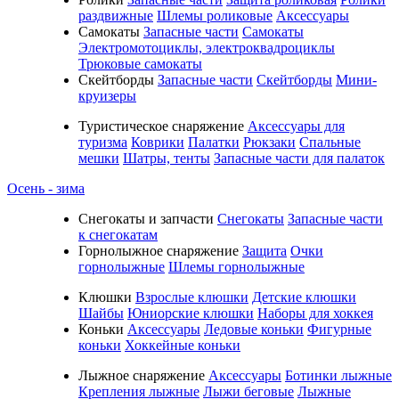
раздвижные
Шлемы роликовые
Аксессуары
Самокаты
Запасные части
Самокаты
Электромотоциклы, электроквадроциклы
Трюковые самокаты
Скейтборды
Запасные части
Скейтборды
Мини-
круизеры
Туристическое снаряжение
Аксессуары для
туризма
Коврики
Палатки
Рюкзаки
Спальные
мешки
Шатры, тенты
Запасные части для палаток
Осень - зима
Cнегокаты и запчасти
Снегокаты
Запасные части
к снегокатам
Горнолыжное снаряжение
Защита
Очки
горнолыжные
Шлемы горнолыжные
Клюшки
Взрослые клюшки
Детские клюшки
Шайбы
Юниорские клюшки
Наборы для хоккея
Коньки
Аксессуары
Ледовые коньки
Фигурные
коньки
Хоккейные коньки
Лыжное снаряжение
Аксессуары
Ботинки лыжные
Крепления лыжные
Лыжи беговые
Лыжные