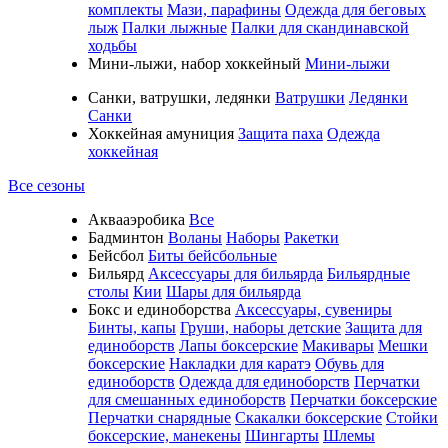
комплекты
Мази, парафины
Одежда для беговых
лыж
Палки лыжные
Палки для скандинавской
ходьбы
Мини-лыжи, набор хоккейный
Мини-лыжи
Санки, ватрушки, ледянки
Ватрушки
Ледянки
Санки
Хоккейная амуниция
Защита паха
Одежда
хоккейная
Все сезоны
Аквааэробика
Все
Бадминтон
Воланы
Наборы
Ракетки
Бейсбол
Биты бейсбольные
Бильярд
Аксессуары для бильярда
Бильярдные
столы
Кии
Шары для бильярда
Бокс и единоборства
Аксессуары, сувениры
Бинты, капы
Груши, наборы детские
Защита для
единоборств
Лапы боксерские
Макивары
Мешки
боксерские
Накладки для каратэ
Обувь для
единоборств
Одежда для единоборств
Перчатки
для смешанных единоборств
Перчатки боксерские
Перчатки снарядные
Скакалки боксерские
Стойки
боксерские, манекены
Шингарты
Шлемы