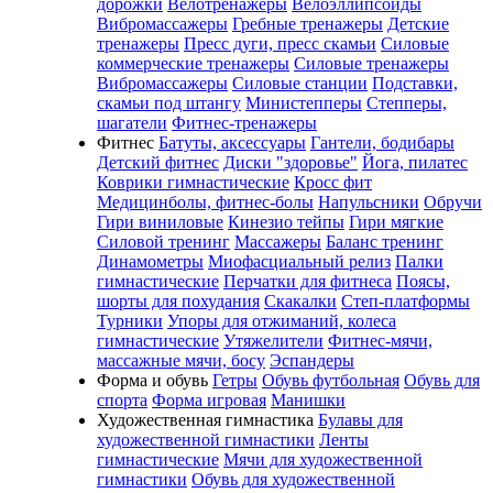
дорожки
Велотренажеры
Велоэллипсоиды
Вибромассажеры
Гребные тренажеры
Детские
тренажеры
Пресс дуги, пресс скамьи
Силовые
коммерческие тренажеры
Силовые тренажеры
Вибромассажеры
Силовые станции
Подставки,
скамьи под штангу
Министепперы
Степперы,
шагатели
Фитнес-тренажеры
Фитнес
Батуты, аксессуары
Гантели, бодибары
Детский фитнес
Диски "здоровье"
Йога, пилатес
Коврики гимнастические
Кросс фит
Медицинболы, фитнес-болы
Напульсники
Обручи
Гири виниловые
Кинезио тейпы
Гири мягкие
Силовой тренинг
Массажеры
Баланс тренинг
Динамометры
Миофасциальный релиз
Палки
гимнастические
Перчатки для фитнеса
Поясы,
шорты для похудания
Скакалки
Степ-платформы
Турники
Упоры для отжиманий, колеса
гимнастические
Утяжелители
Фитнес-мячи,
массажные мячи, босу
Эспандеры
Форма и обувь
Гетры
Обувь футбольная
Обувь для
спорта
Форма игровая
Манишки
Художественная гимнастика
Булавы для
художественной гимнастики
Ленты
гимнастические
Мячи для художественной
гимнастики
Обувь для художественной