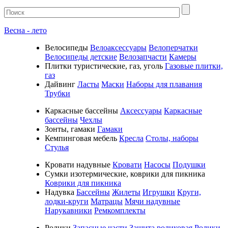
Весна - лето
Велосипеды
Велоаксессуары
Велоперчатки
Велосипеды детские
Велозапчасти
Камеры
Плитки туристические, газ, уголь
Газовые плитки,
газ
Дайвинг
Ласты
Маски
Наборы для плавания
Трубки
Каркасные бассейны
Аксессуары
Каркасные
бассейны
Чехлы
Зонты, гамаки
Гамаки
Кемпинговая мебель
Кресла
Столы, наборы
Стулья
Кровати надувные
Кровати
Насосы
Подушки
Cумки изотермические, коврики для пикника
Коврики для пикника
Надувка
Бассейны
Жилеты
Игрушки
Круги,
лодки-круги
Матрацы
Мячи надувные
Нарукавники
Ремкомплекты
Ролики
Запасные части
Защита роликовая
Ролики