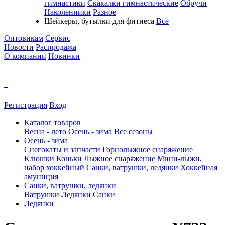
гимнастики
Скакалки гимнастические
Обручи
Наколенники
Разное
Шейкеры, бутылки для фитнеса
Все
Оптовикам
Сервис
Новости
Распродажа
О компании
Новинки
Регистрация
Вход
Каталог товаров
Весна - лето
Осень - зима
Все сезоны
Осень - зима
Cнегокаты и запчасти
Горнолыжное снаряжение
Клюшки
Коньки
Лыжное снаряжение
Мини-лыжи,
набор хоккейный
Санки, ватрушки, ледянки
Хоккейная
амуниция
Санки, ватрушки, ледянки
Ватрушки
Ледянки
Санки
Ледянки