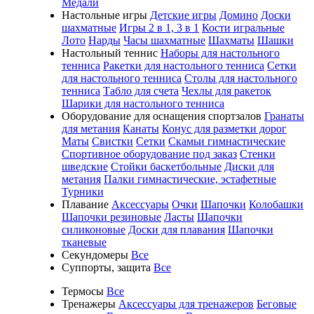
Медали
Настольные игры
Детские игры
Домино
Доски
шахматные
Игры 2 в 1, 3 в 1
Кости игральные
Лото
Нарды
Часы шахматные
Шахматы
Шашки
Настольный теннис
Наборы для настольного
тенниса
Ракетки для настольного тенниса
Сетки
для настольного тенниса
Столы для настольного
тенниса
Табло для счета
Чехлы для ракеток
Шарики для настольного тенниса
Оборудование для оснащения спортзалов
Гранаты
для метания
Канаты
Конус для разметки дорог
Маты
Свистки
Сетки
Скамьи гимнастические
Спортивное оборудование под заказ
Стенки
шведские
Стойки баскетбольные
Диски для
метания
Палки гимнастические, эстафетные
Турники
Плавание
Аксессуары
Очки
Шапочки
Колобашки
Шапочки резиновые
Ласты
Шапочки
силиконовые
Доски для плавания
Шапочки
тканевые
Секундомеры
Все
Суппорты, защита
Все
Термосы
Все
Тренажеры
Аксессуары для тренажеров
Беговые