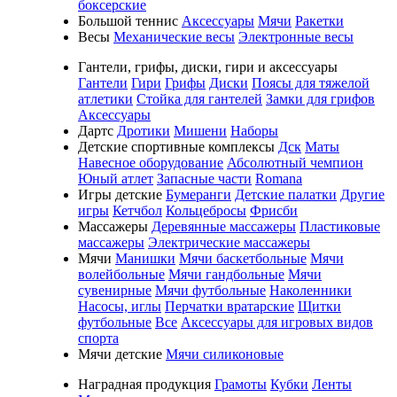
боксерские
Большой теннис
Аксессуары
Мячи
Ракетки
Весы
Механические весы
Электронные весы
Гантели, грифы, диски, гири и аксессуары
Гантели
Гири
Грифы
Диски
Поясы для тяжелой
атлетики
Стойка для гантелей
Замки для грифов
Аксессуары
Дартс
Дротики
Мишени
Наборы
Детские спортивные комплексы
Дск
Маты
Навесное оборудование
Абсолютный чемпион
Юный атлет
Запасные части
Romana
Игры детские
Бумеранги
Детские палатки
Другие
игры
Кетчбол
Кольцебросы
Фрисби
Массажеры
Деревянные массажеры
Пластиковые
массажеры
Электрические массажеры
Мячи
Манишки
Мячи баскетбольные
Мячи
волейбольные
Мячи гандбольные
Мячи
сувенирные
Мячи футбольные
Наколенники
Насосы, иглы
Перчатки вратарские
Щитки
футбольные
Все
Аксессуары для игровых видов
спорта
Мячи детские
Мячи силиконовые
Наградная продукция
Грамоты
Кубки
Ленты