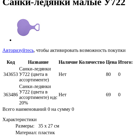
Санки-ледянки малые У722
Авторизуйтесь
, чтобы активировать возможность покупки
Код
Название
Наличие
Количество
Цена
Итого:
Санки-ледянки
343653
У722 (цвета в
Нет
80
0
ассортименте)
Санки-ледянки
У722 (цвета в
363486
Нет
69
0
ассортименте) ндс
20%
Всего наименований
0
на сумму
0
Характеристики
Размеры:
35 х 27 см
Материал:
пластик