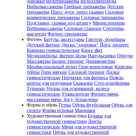
дорожки
Велотренажеры
Велоэллипсоиды
Вибромассажеры
Гребные тренажеры
Детские
тренажеры
Пресс дуги, пресс скамьи
Силовые
коммерческие тренажеры
Силовые тренажеры
Подставки, скамьи под штангу
Министепперы
Вибромассажеры
Силовые станции
Степперы,
шагатели
Фитнес-тренажеры
Фитнес
Батуты, аксессуары
Гантели, бодибары
Детский фитнес
Диски "здоровье"
Йога, пилатес
Коврики гимнастические
Кросс фит
Медицинболы, фитнес-болы
Напульсники
Обручи
Массажеры
Баланс тренинг
Динамометры
Миофасциальный релиз
Гири виниловые
Кинезио
тейпы
Гири мягкие
Силовой тренинг
Палки
гимнастические
Перчатки для фитнеса
Поясы,
шорты для похудания
Скакалки
Степ-платформы
Турники
Упоры для отжиманий, колеса
гимнастические
Утяжелители
Фитнес-мячи,
массажные мячи, босу
Эспандеры
Форма и обувь
Гетры
Обувь футбольная
Обувь для
спорта
Форма игровая
Манишки
Художественная гимнастика
Булавы для
художественной гимнастики
Ленты
гимнастические
Мячи для художественной
гимнастики
Обувь для художественной