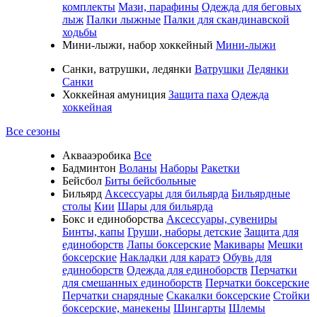
комплекты
Мази, парафины
Одежда для беговых
лыж
Палки лыжные
Палки для скандинавской
ходьбы
Мини-лыжи, набор хоккейный
Мини-лыжи
Санки, ватрушки, ледянки
Ватрушки
Ледянки
Санки
Хоккейная амуниция
Защита паха
Одежда
хоккейная
Все сезоны
Аквааэробика
Все
Бадминтон
Воланы
Наборы
Ракетки
Бейсбол
Биты бейсбольные
Бильярд
Аксессуары для бильярда
Бильярдные
столы
Кии
Шары для бильярда
Бокс и единоборства
Аксессуары, сувениры
Бинты, капы
Груши, наборы детские
Защита для
единоборств
Лапы боксерские
Макивары
Мешки
боксерские
Накладки для каратэ
Обувь для
единоборств
Одежда для единоборств
Перчатки
для смешанных единоборств
Перчатки боксерские
Перчатки снарядные
Скакалки боксерские
Стойки
боксерские, манекены
Шингарты
Шлемы