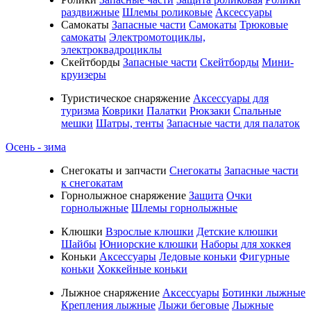
раздвижные
Шлемы роликовые
Аксессуары
Самокаты
Запасные части
Самокаты
Трюковые
самокаты
Электромотоциклы,
электроквадроциклы
Скейтборды
Запасные части
Скейтборды
Мини-
круизеры
Туристическое снаряжение
Аксессуары для
туризма
Коврики
Палатки
Рюкзаки
Спальные
мешки
Шатры, тенты
Запасные части для палаток
Осень - зима
Cнегокаты и запчасти
Снегокаты
Запасные части
к снегокатам
Горнолыжное снаряжение
Защита
Очки
горнолыжные
Шлемы горнолыжные
Клюшки
Взрослые клюшки
Детские клюшки
Шайбы
Юниорские клюшки
Наборы для хоккея
Коньки
Аксессуары
Ледовые коньки
Фигурные
коньки
Хоккейные коньки
Лыжное снаряжение
Аксессуары
Ботинки лыжные
Крепления лыжные
Лыжи беговые
Лыжные