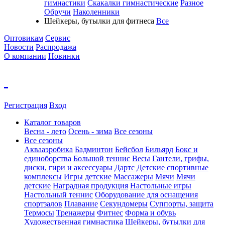
гимнастики
Скакалки гимнастические
Разное
Обручи
Наколенники
Шейкеры, бутылки для фитнеса
Все
Оптовикам
Сервис
Новости
Распродажа
О компании
Новинки
Регистрация
Вход
Каталог товаров
Весна - лето
Осень - зима
Все сезоны
Все сезоны
Аквааэробика
Бадминтон
Бейсбол
Бильярд
Бокс и
единоборства
Большой теннис
Весы
Гантели, грифы,
диски, гири и аксессуары
Дартс
Детские спортивные
комплексы
Игры детские
Массажеры
Мячи
Мячи
детские
Наградная продукция
Настольные игры
Настольный теннис
Оборудование для оснащения
спортзалов
Плавание
Секундомеры
Суппорты, защита
Термосы
Тренажеры
Фитнес
Форма и обувь
Художественная гимнастика
Шейкеры, бутылки для