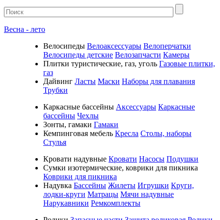
Весна - лето
Велосипеды
Велоаксессуары
Велоперчатки
Велосипеды детские
Велозапчасти
Камеры
Плитки туристические, газ, уголь
Газовые плитки,
газ
Дайвинг
Ласты
Маски
Наборы для плавания
Трубки
Каркасные бассейны
Аксессуары
Каркасные
бассейны
Чехлы
Зонты, гамаки
Гамаки
Кемпинговая мебель
Кресла
Столы, наборы
Стулья
Кровати надувные
Кровати
Насосы
Подушки
Cумки изотермические, коврики для пикника
Коврики для пикника
Надувка
Бассейны
Жилеты
Игрушки
Круги,
лодки-круги
Матрацы
Мячи надувные
Нарукавники
Ремкомплекты
Ролики
Запасные части
Защита роликовая
Ролики