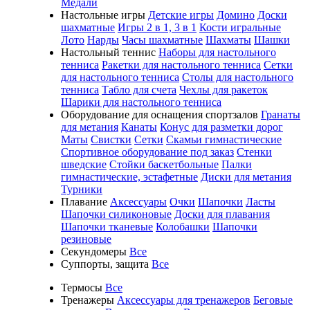
Медали
Настольные игры
Детские игры
Домино
Доски
шахматные
Игры 2 в 1, 3 в 1
Кости игральные
Лото
Нарды
Часы шахматные
Шахматы
Шашки
Настольный теннис
Наборы для настольного
тенниса
Ракетки для настольного тенниса
Сетки
для настольного тенниса
Столы для настольного
тенниса
Табло для счета
Чехлы для ракеток
Шарики для настольного тенниса
Оборудование для оснащения спортзалов
Гранаты
для метания
Канаты
Конус для разметки дорог
Маты
Свистки
Сетки
Скамьи гимнастические
Спортивное оборудование под заказ
Стенки
шведские
Стойки баскетбольные
Палки
гимнастические, эстафетные
Диски для метания
Турники
Плавание
Аксессуары
Очки
Шапочки
Ласты
Шапочки силиконовые
Доски для плавания
Шапочки тканевые
Колобашки
Шапочки
резиновые
Секундомеры
Все
Суппорты, защита
Все
Термосы
Все
Тренажеры
Аксессуары для тренажеров
Беговые