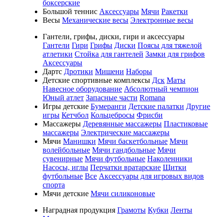
боксерские
Большой теннис
Аксессуары
Мячи
Ракетки
Весы
Механические весы
Электронные весы
Гантели, грифы, диски, гири и аксессуары
Гантели
Гири
Грифы
Диски
Поясы для тяжелой
атлетики
Стойка для гантелей
Замки для грифов
Аксессуары
Дартс
Дротики
Мишени
Наборы
Детские спортивные комплексы
Дск
Маты
Навесное оборудование
Абсолютный чемпион
Юный атлет
Запасные части
Romana
Игры детские
Бумеранги
Детские палатки
Другие
игры
Кетчбол
Кольцебросы
Фрисби
Массажеры
Деревянные массажеры
Пластиковые
массажеры
Электрические массажеры
Мячи
Манишки
Мячи баскетбольные
Мячи
волейбольные
Мячи гандбольные
Мячи
сувенирные
Мячи футбольные
Наколенники
Насосы, иглы
Перчатки вратарские
Щитки
футбольные
Все
Аксессуары для игровых видов
спорта
Мячи детские
Мячи силиконовые
Наградная продукция
Грамоты
Кубки
Ленты