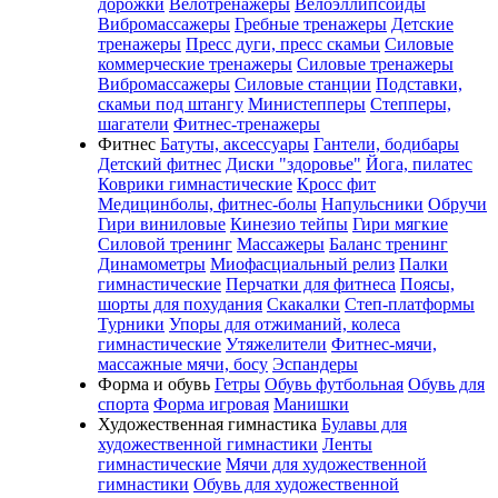
дорожки
Велотренажеры
Велоэллипсоиды
Вибромассажеры
Гребные тренажеры
Детские
тренажеры
Пресс дуги, пресс скамьи
Силовые
коммерческие тренажеры
Силовые тренажеры
Вибромассажеры
Силовые станции
Подставки,
скамьи под штангу
Министепперы
Степперы,
шагатели
Фитнес-тренажеры
Фитнес
Батуты, аксессуары
Гантели, бодибары
Детский фитнес
Диски "здоровье"
Йога, пилатес
Коврики гимнастические
Кросс фит
Медицинболы, фитнес-болы
Напульсники
Обручи
Гири виниловые
Кинезио тейпы
Гири мягкие
Силовой тренинг
Массажеры
Баланс тренинг
Динамометры
Миофасциальный релиз
Палки
гимнастические
Перчатки для фитнеса
Поясы,
шорты для похудания
Скакалки
Степ-платформы
Турники
Упоры для отжиманий, колеса
гимнастические
Утяжелители
Фитнес-мячи,
массажные мячи, босу
Эспандеры
Форма и обувь
Гетры
Обувь футбольная
Обувь для
спорта
Форма игровая
Манишки
Художественная гимнастика
Булавы для
художественной гимнастики
Ленты
гимнастические
Мячи для художественной
гимнастики
Обувь для художественной