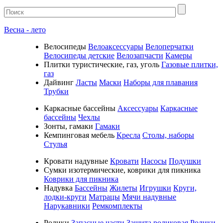
Весна - лето
Велосипеды
Велоаксессуары
Велоперчатки
Велосипеды детские
Велозапчасти
Камеры
Плитки туристические, газ, уголь
Газовые плитки,
газ
Дайвинг
Ласты
Маски
Наборы для плавания
Трубки
Каркасные бассейны
Аксессуары
Каркасные
бассейны
Чехлы
Зонты, гамаки
Гамаки
Кемпинговая мебель
Кресла
Столы, наборы
Стулья
Кровати надувные
Кровати
Насосы
Подушки
Cумки изотермические, коврики для пикника
Коврики для пикника
Надувка
Бассейны
Жилеты
Игрушки
Круги,
лодки-круги
Матрацы
Мячи надувные
Нарукавники
Ремкомплекты
Ролики
Запасные части
Защита роликовая
Ролики