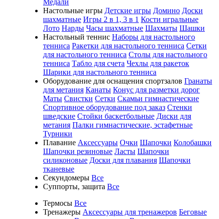
Медали
Настольные игры
Детские игры
Домино
Доски
шахматные
Игры 2 в 1, 3 в 1
Кости игральные
Лото
Нарды
Часы шахматные
Шахматы
Шашки
Настольный теннис
Наборы для настольного
тенниса
Ракетки для настольного тенниса
Сетки
для настольного тенниса
Столы для настольного
тенниса
Табло для счета
Чехлы для ракеток
Шарики для настольного тенниса
Оборудование для оснащения спортзалов
Гранаты
для метания
Канаты
Конус для разметки дорог
Маты
Свистки
Сетки
Скамьи гимнастические
Спортивное оборудование под заказ
Стенки
шведские
Стойки баскетбольные
Диски для
метания
Палки гимнастические, эстафетные
Турники
Плавание
Аксессуары
Очки
Шапочки
Колобашки
Шапочки резиновые
Ласты
Шапочки
силиконовые
Доски для плавания
Шапочки
тканевые
Секундомеры
Все
Суппорты, защита
Все
Термосы
Все
Тренажеры
Аксессуары для тренажеров
Беговые