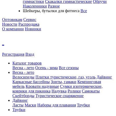
гимнастики
Скакалки гимнастические
Обручи
Наколенники
Разное
Шейкеры, бутылки для фитнеса
Все
Оптовикам
Сервис
Новости
Распродажа
О компании
Новинки
Регистрация
Вход
Каталог товаров
Весна - лето
Осень - зима
Все сезоны
Весна - лето
Велосипеды
Плитки туристические, газ, уголь
Дайвинг
Каркасные бассейны
Зонты, гамаки
Кемпинговая
мебель
Кровати надувные
Cумки изотермические,
коврики для пикника
Надувка
Ролики
Самокаты
Скейтборды
Туристическое снаряжение
Дайвинг
Ласты
Маски
Наборы для плавания
Трубки
Трубки