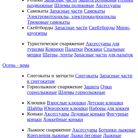
раздвижные
Шлемы роликовые
Аксессуары
Самокаты
Запасные части
Самокаты
Электромотоциклы, электроквадроциклы
Трюковые самокаты
Скейтборды
Запасные части
Скейтборды
Мини-
круизеры
Туристическое снаряжение
Аксессуары для
туризма
Коврики
Палатки
Рюкзаки
Спальные
мешки
Шатры, тенты
Запасные части для палаток
Осень - зима
Cнегокаты и запчасти
Снегокаты
Запасные части
к снегокатам
Горнолыжное снаряжение
Защита
Очки
горнолыжные
Шлемы горнолыжные
Клюшки
Взрослые клюшки
Детские клюшки
Шайбы
Юниорские клюшки
Наборы для хоккея
Коньки
Аксессуары
Ледовые коньки
Фигурные
коньки
Хоккейные коньки
Лыжное снаряжение
Аксессуары
Ботинки лыжные
Крепления лыжные
Лыжи беговые
Лыжные