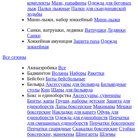
комплекты
Мази, парафины
Одежда для беговых
лыж
Палки лыжные
Палки для скандинавской
ходьбы
Мини-лыжи, набор хоккейный
Мини-лыжи
Санки, ватрушки, ледянки
Ватрушки
Ледянки
Санки
Хоккейная амуниция
Защита паха
Одежда
хоккейная
Все сезоны
Аквааэробика
Все
Бадминтон
Воланы
Наборы
Ракетки
Бейсбол
Биты бейсбольные
Бильярд
Аксессуары для бильярда
Бильярдные
столы
Кии
Шары для бильярда
Бокс и единоборства
Аксессуары, сувениры
Бинты, капы
Груши, наборы детские
Защита для
единоборств
Лапы боксерские
Макивары
Мешки
боксерские
Накладки для каратэ
Обувь для
единоборств
Одежда для единоборств
Перчатки
для смешанных единоборств
Перчатки боксерские
Перчатки снарядные
Скакалки боксерские
Стойки
боксерские, манекены
Шингарты
Шлемы