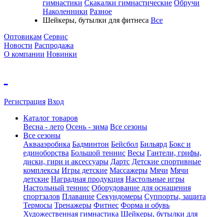
гимнастики
Скакалки гимнастические
Обручи
Наколенники
Разное
Шейкеры, бутылки для фитнеса
Все
Оптовикам
Сервис
Новости
Распродажа
О компании
Новинки
Регистрация
Вход
Каталог товаров
Весна - лето
Осень - зима
Все сезоны
Все сезоны
Аквааэробика
Бадминтон
Бейсбол
Бильярд
Бокс и
единоборства
Большой теннис
Весы
Гантели, грифы,
диски, гири и аксессуары
Дартс
Детские спортивные
комплексы
Игры детские
Массажеры
Мячи
Мячи
детские
Наградная продукция
Настольные игры
Настольный теннис
Оборудование для оснащения
спортзалов
Плавание
Секундомеры
Суппорты, защита
Термосы
Тренажеры
Фитнес
Форма и обувь
Художественная гимнастика
Шейкеры, бутылки для