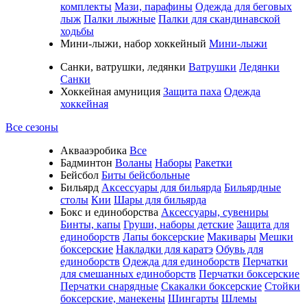
комплекты
Мази, парафины
Одежда для беговых
лыж
Палки лыжные
Палки для скандинавской
ходьбы
Мини-лыжи, набор хоккейный
Мини-лыжи
Санки, ватрушки, ледянки
Ватрушки
Ледянки
Санки
Хоккейная амуниция
Защита паха
Одежда
хоккейная
Все сезоны
Аквааэробика
Все
Бадминтон
Воланы
Наборы
Ракетки
Бейсбол
Биты бейсбольные
Бильярд
Аксессуары для бильярда
Бильярдные
столы
Кии
Шары для бильярда
Бокс и единоборства
Аксессуары, сувениры
Бинты, капы
Груши, наборы детские
Защита для
единоборств
Лапы боксерские
Макивары
Мешки
боксерские
Накладки для каратэ
Обувь для
единоборств
Одежда для единоборств
Перчатки
для смешанных единоборств
Перчатки боксерские
Перчатки снарядные
Скакалки боксерские
Стойки
боксерские, манекены
Шингарты
Шлемы