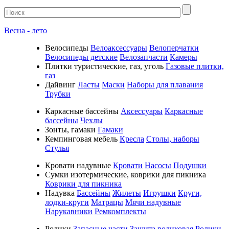
Весна - лето
Велосипеды
Велоаксессуары
Велоперчатки
Велосипеды детские
Велозапчасти
Камеры
Плитки туристические, газ, уголь
Газовые плитки,
газ
Дайвинг
Ласты
Маски
Наборы для плавания
Трубки
Каркасные бассейны
Аксессуары
Каркасные
бассейны
Чехлы
Зонты, гамаки
Гамаки
Кемпинговая мебель
Кресла
Столы, наборы
Стулья
Кровати надувные
Кровати
Насосы
Подушки
Cумки изотермические, коврики для пикника
Коврики для пикника
Надувка
Бассейны
Жилеты
Игрушки
Круги,
лодки-круги
Матрацы
Мячи надувные
Нарукавники
Ремкомплекты
Ролики
Запасные части
Защита роликовая
Ролики