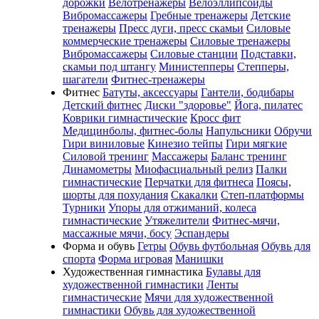
дорожки
Велотренажеры
Велоэллипсоиды
Вибромассажеры
Гребные тренажеры
Детские
тренажеры
Пресс дуги, пресс скамьи
Силовые
коммерческие тренажеры
Силовые тренажеры
Вибромассажеры
Силовые станции
Подставки,
скамьи под штангу
Министепперы
Степперы,
шагатели
Фитнес-тренажеры
Фитнес
Батуты, аксессуары
Гантели, бодибары
Детский фитнес
Диски "здоровье"
Йога, пилатес
Коврики гимнастические
Кросс фит
Медицинболы, фитнес-болы
Напульсники
Обручи
Гири виниловые
Кинезио тейпы
Гири мягкие
Силовой тренинг
Массажеры
Баланс тренинг
Динамометры
Миофасциальный релиз
Палки
гимнастические
Перчатки для фитнеса
Поясы,
шорты для похудания
Скакалки
Степ-платформы
Турники
Упоры для отжиманий, колеса
гимнастические
Утяжелители
Фитнес-мячи,
массажные мячи, босу
Эспандеры
Форма и обувь
Гетры
Обувь футбольная
Обувь для
спорта
Форма игровая
Манишки
Художественная гимнастика
Булавы для
художественной гимнастики
Ленты
гимнастические
Мячи для художественной
гимнастики
Обувь для художественной