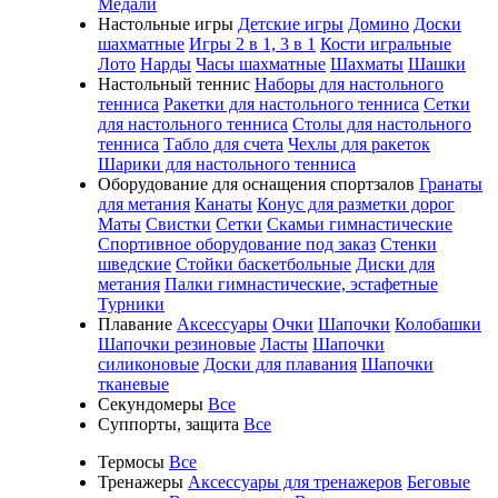
Медали
Настольные игры
Детские игры
Домино
Доски
шахматные
Игры 2 в 1, 3 в 1
Кости игральные
Лото
Нарды
Часы шахматные
Шахматы
Шашки
Настольный теннис
Наборы для настольного
тенниса
Ракетки для настольного тенниса
Сетки
для настольного тенниса
Столы для настольного
тенниса
Табло для счета
Чехлы для ракеток
Шарики для настольного тенниса
Оборудование для оснащения спортзалов
Гранаты
для метания
Канаты
Конус для разметки дорог
Маты
Свистки
Сетки
Скамьи гимнастические
Спортивное оборудование под заказ
Стенки
шведские
Стойки баскетбольные
Диски для
метания
Палки гимнастические, эстафетные
Турники
Плавание
Аксессуары
Очки
Шапочки
Колобашки
Шапочки резиновые
Ласты
Шапочки
силиконовые
Доски для плавания
Шапочки
тканевые
Секундомеры
Все
Суппорты, защита
Все
Термосы
Все
Тренажеры
Аксессуары для тренажеров
Беговые