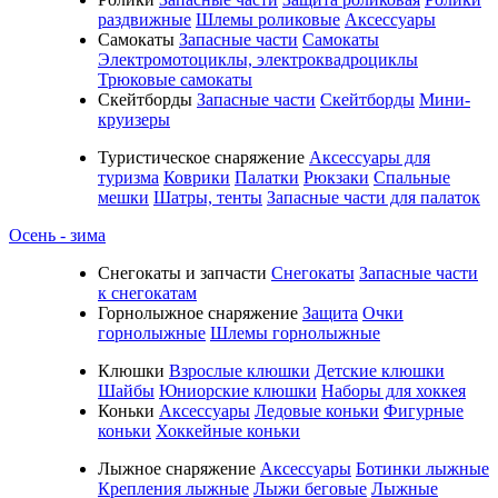
раздвижные
Шлемы роликовые
Аксессуары
Самокаты
Запасные части
Самокаты
Электромотоциклы, электроквадроциклы
Трюковые самокаты
Скейтборды
Запасные части
Скейтборды
Мини-
круизеры
Туристическое снаряжение
Аксессуары для
туризма
Коврики
Палатки
Рюкзаки
Спальные
мешки
Шатры, тенты
Запасные части для палаток
Осень - зима
Cнегокаты и запчасти
Снегокаты
Запасные части
к снегокатам
Горнолыжное снаряжение
Защита
Очки
горнолыжные
Шлемы горнолыжные
Клюшки
Взрослые клюшки
Детские клюшки
Шайбы
Юниорские клюшки
Наборы для хоккея
Коньки
Аксессуары
Ледовые коньки
Фигурные
коньки
Хоккейные коньки
Лыжное снаряжение
Аксессуары
Ботинки лыжные
Крепления лыжные
Лыжи беговые
Лыжные