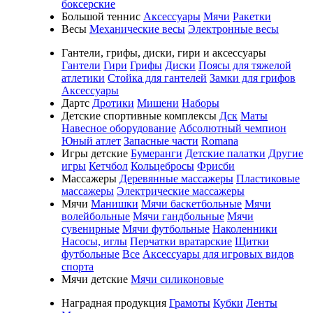
боксерские
Большой теннис
Аксессуары
Мячи
Ракетки
Весы
Механические весы
Электронные весы
Гантели, грифы, диски, гири и аксессуары
Гантели
Гири
Грифы
Диски
Поясы для тяжелой
атлетики
Стойка для гантелей
Замки для грифов
Аксессуары
Дартс
Дротики
Мишени
Наборы
Детские спортивные комплексы
Дск
Маты
Навесное оборудование
Абсолютный чемпион
Юный атлет
Запасные части
Romana
Игры детские
Бумеранги
Детские палатки
Другие
игры
Кетчбол
Кольцебросы
Фрисби
Массажеры
Деревянные массажеры
Пластиковые
массажеры
Электрические массажеры
Мячи
Манишки
Мячи баскетбольные
Мячи
волейбольные
Мячи гандбольные
Мячи
сувенирные
Мячи футбольные
Наколенники
Насосы, иглы
Перчатки вратарские
Щитки
футбольные
Все
Аксессуары для игровых видов
спорта
Мячи детские
Мячи силиконовые
Наградная продукция
Грамоты
Кубки
Ленты