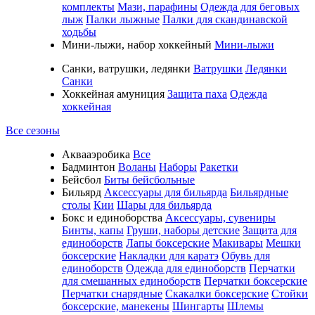
комплекты
Мази, парафины
Одежда для беговых
лыж
Палки лыжные
Палки для скандинавской
ходьбы
Мини-лыжи, набор хоккейный
Мини-лыжи
Санки, ватрушки, ледянки
Ватрушки
Ледянки
Санки
Хоккейная амуниция
Защита паха
Одежда
хоккейная
Все сезоны
Аквааэробика
Все
Бадминтон
Воланы
Наборы
Ракетки
Бейсбол
Биты бейсбольные
Бильярд
Аксессуары для бильярда
Бильярдные
столы
Кии
Шары для бильярда
Бокс и единоборства
Аксессуары, сувениры
Бинты, капы
Груши, наборы детские
Защита для
единоборств
Лапы боксерские
Макивары
Мешки
боксерские
Накладки для каратэ
Обувь для
единоборств
Одежда для единоборств
Перчатки
для смешанных единоборств
Перчатки боксерские
Перчатки снарядные
Скакалки боксерские
Стойки
боксерские, манекены
Шингарты
Шлемы