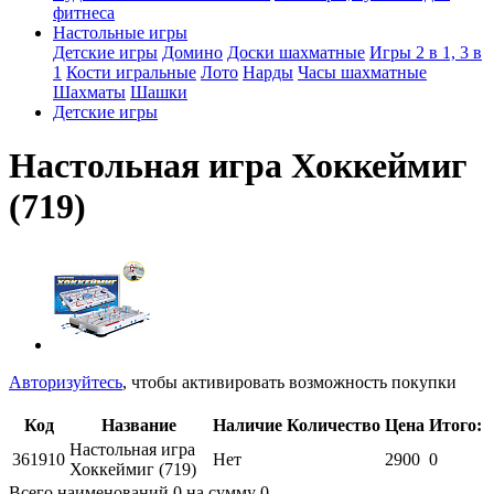
фитнеса
Настольные игры
Детские игры
Домино
Доски шахматные
Игры 2 в 1, 3 в
1
Кости игральные
Лото
Нарды
Часы шахматные
Шахматы
Шашки
Детские игры
Настольная игра Хоккеймиг
(719)
Авторизуйтесь
, чтобы активировать возможность покупки
Код
Название
Наличие
Количество
Цена
Итого:
Настольная игра
361910
Нет
2900
0
Хоккеймиг (719)
Всего наименований
0
на сумму
0