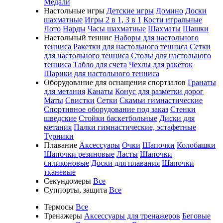
Медали
Настольные игры
Детские игры
Домино
Доски
шахматные
Игры 2 в 1, 3 в 1
Кости игральные
Лото
Нарды
Часы шахматные
Шахматы
Шашки
Настольный теннис
Наборы для настольного
тенниса
Ракетки для настольного тенниса
Сетки
для настольного тенниса
Столы для настольного
тенниса
Табло для счета
Чехлы для ракеток
Шарики для настольного тенниса
Оборудование для оснащения спортзалов
Гранаты
для метания
Канаты
Конус для разметки дорог
Маты
Свистки
Сетки
Скамьи гимнастические
Спортивное оборудование под заказ
Стенки
шведские
Стойки баскетбольные
Диски для
метания
Палки гимнастические, эстафетные
Турники
Плавание
Аксессуары
Очки
Шапочки
Колобашки
Шапочки резиновые
Ласты
Шапочки
силиконовые
Доски для плавания
Шапочки
тканевые
Секундомеры
Все
Суппорты, защита
Все
Термосы
Все
Тренажеры
Аксессуары для тренажеров
Беговые