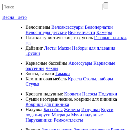
Весна - лето
Велосипеды
Велоаксессуары
Велоперчатки
Велосипеды детские
Велозапчасти
Камеры
Плитки туристические, газ, уголь
Газовые плитки,
газ
Дайвинг
Ласты
Маски
Наборы для плавания
Трубки
Каркасные бассейны
Аксессуары
Каркасные
бассейны
Чехлы
Зонты, гамаки
Гамаки
Кемпинговая мебель
Кресла
Столы, наборы
Стулья
Кровати надувные
Кровати
Насосы
Подушки
Cумки изотермические, коврики для пикника
Коврики для пикника
Надувка
Бассейны
Жилеты
Игрушки
Круги,
лодки-круги
Матрацы
Мячи надувные
Нарукавники
Ремкомплекты
Ролики
Запасные части
Защита роликовая
Ролики