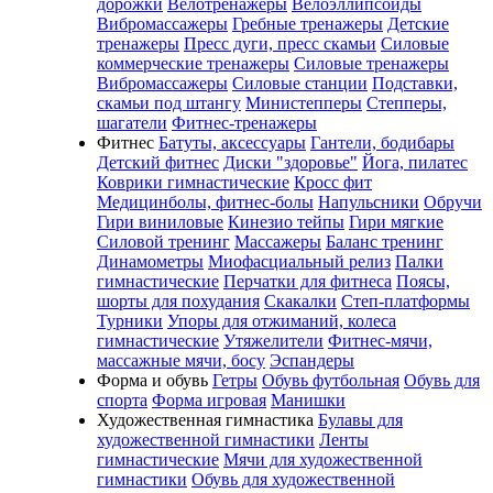
дорожки
Велотренажеры
Велоэллипсоиды
Вибромассажеры
Гребные тренажеры
Детские
тренажеры
Пресс дуги, пресс скамьи
Силовые
коммерческие тренажеры
Силовые тренажеры
Вибромассажеры
Силовые станции
Подставки,
скамьи под штангу
Министепперы
Степперы,
шагатели
Фитнес-тренажеры
Фитнес
Батуты, аксессуары
Гантели, бодибары
Детский фитнес
Диски "здоровье"
Йога, пилатес
Коврики гимнастические
Кросс фит
Медицинболы, фитнес-болы
Напульсники
Обручи
Гири виниловые
Кинезио тейпы
Гири мягкие
Силовой тренинг
Массажеры
Баланс тренинг
Динамометры
Миофасциальный релиз
Палки
гимнастические
Перчатки для фитнеса
Поясы,
шорты для похудания
Скакалки
Степ-платформы
Турники
Упоры для отжиманий, колеса
гимнастические
Утяжелители
Фитнес-мячи,
массажные мячи, босу
Эспандеры
Форма и обувь
Гетры
Обувь футбольная
Обувь для
спорта
Форма игровая
Манишки
Художественная гимнастика
Булавы для
художественной гимнастики
Ленты
гимнастические
Мячи для художественной
гимнастики
Обувь для художественной