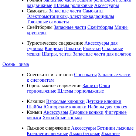
раздвижные
Шлемы роликовые
Аксессуары
Самокаты
Запасные части
Самокаты
Электромотоциклы, электроквадроциклы
Трюковые самокаты
Скейтборды
Запасные части
Скейтборды
Мини-
круизеры
Туристическое снаряжение
Аксессуары для
туризма
Коврики
Палатки
Рюкзаки
Спальные
мешки
Шатры, тенты
Запасные части для палаток
Осень - зима
Cнегокаты и запчасти
Снегокаты
Запасные части
к снегокатам
Горнолыжное снаряжение
Защита
Очки
горнолыжные
Шлемы горнолыжные
Клюшки
Взрослые клюшки
Детские клюшки
Шайбы
Юниорские клюшки
Наборы для хоккея
Коньки
Аксессуары
Ледовые коньки
Фигурные
коньки
Хоккейные коньки
Лыжное снаряжение
Аксессуары
Ботинки лыжные
Крепления лыжные
Лыжи беговые
Лыжные