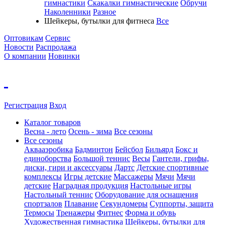
гимнастики
Скакалки гимнастические
Обручи
Наколенники
Разное
Шейкеры, бутылки для фитнеса
Все
Оптовикам
Сервис
Новости
Распродажа
О компании
Новинки
Регистрация
Вход
Каталог товаров
Весна - лето
Осень - зима
Все сезоны
Все сезоны
Аквааэробика
Бадминтон
Бейсбол
Бильярд
Бокс и
единоборства
Большой теннис
Весы
Гантели, грифы,
диски, гири и аксессуары
Дартс
Детские спортивные
комплексы
Игры детские
Массажеры
Мячи
Мячи
детские
Наградная продукция
Настольные игры
Настольный теннис
Оборудование для оснащения
спортзалов
Плавание
Секундомеры
Суппорты, защита
Термосы
Тренажеры
Фитнес
Форма и обувь
Художественная гимнастика
Шейкеры, бутылки для