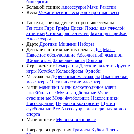
боксерские
Большой теннис
Аксессуары
Мячи
Ракетки
Весы
Механические весы
Электронные весы
Гантели, грифы, диски, гири и аксессуары
Гантели
Гири
Грифы
Диски
Поясы для тяжелой
атлетики
Стойка для гантелей
Замки для грифов
Аксессуары
Дартс
Дротики
Мишени
Наборы
Детские спортивные комплексы
Дск
Маты
Навесное оборудование
Абсолютный чемпион
Юный атлет
Запасные части
Romana
Игры детские
Бумеранги
Детские палатки
Другие
игры
Кетчбол
Кольцебросы
Фрисби
Массажеры
Деревянные массажеры
Пластиковые
массажеры
Электрические массажеры
Мячи
Манишки
Мячи баскетбольные
Мячи
волейбольные
Мячи гандбольные
Мячи
сувенирные
Мячи футбольные
Наколенники
Насосы, иглы
Перчатки вратарские
Щитки
футбольные
Все
Аксессуары для игровых видов
спорта
Мячи детские
Мячи силиконовые
Наградная продукция
Грамоты
Кубки
Ленты