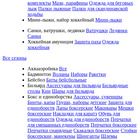
комплекты
Мази, парафины
Одежда для беговых
лыж
Палки лыжные
Палки для скандинавской
ходьбы
Мини-лыжи, набор хоккейный
Мини-лыжи
Санки, ватрушки, ледянки
Ватрушки
Ледянки
Санки
Хоккейная амуниция
Защита паха
Одежда
хоккейная
Все сезоны
Аквааэробика
Все
Бадминтон
Воланы
Наборы
Ракетки
Бейсбол
Биты бейсбольные
Бильярд
Аксессуары для бильярда
Бильярдные
столы
Кии
Шары для бильярда
Бокс и единоборства
Аксессуары, сувениры
Бинты, капы
Груши, наборы детские
Защита для
единоборств
Лапы боксерские
Макивары
Мешки
боксерские
Накладки для каратэ
Обувь для
единоборств
Одежда для единоборств
Перчатки
для смешанных единоборств
Перчатки боксерские
Перчатки снарядные
Скакалки боксерские
Стойки
боксерские, манекены
Шингарты
Шлемы