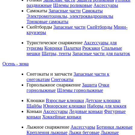
раздвижные
Шлемы роликовые
Аксессуары
Самокаты
Запасные части
Самокаты
Электромотоциклы, электроквадроциклы
Трюковые самокаты
Скейтборды
Запасные части
Скейтборды
Мини-
круизеры
Туристическое снаряжение
Аксессуары для
туризма
Коврики
Палатки
Рюкзаки
Спальные
мешки
Шатры, тенты
Запасные части для палаток
Осень - зима
Cнегокаты и запчасти
Запасные части к
снегокатам
Снегокаты
Горнолыжное снаряжение
Защита
Очки
горнолыжные
Шлемы горнолыжные
Клюшки
Взрослые клюшки
Детские клюшки
Шайбы
Юниорские клюшки
Наборы для хоккея
Коньки
Аксессуары
Ледовые коньки
Фигурные
коньки
Хоккейные коньки
Лыжное снаряжение
Аксессуары
Ботинки лыжные
Крепления лыжные
Лыжи беговые
Лыжные