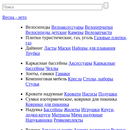
Весна - лето
Велосипеды
Велоаксессуары
Велоперчатки
Велосипеды детские
Камеры
Велозапчасти
Плитки туристические, газ, уголь
Газовые плитки,
газ
Дайвинг
Ласты
Маски
Наборы для плавания
Трубки
Каркасные бассейны
Аксессуары
Каркасные
бассейны
Чехлы
Зонты, гамаки
Гамаки
Кемпинговая мебель
Кресла
Столы, наборы
Стулья
Кровати надувные
Кровати
Насосы
Подушки
Cумки изотермические, коврики для пикника
Коврики для пикника
Надувка
Бассейны
Жилеты
Игрушки
Круги,
лодки-круги
Матрацы
Мячи надувные
Нарукавники
Ремкомплекты
Ролики
Запасные части
Защита роликовая
Ролики