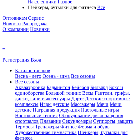
Наколенники
Разное
Шейкеры, бутылки для фитнеса
Все
Оптовикам
Сервис
Новости
Распродажа
О компании
Новинки
Регистрация
Вход
Каталог товаров
Весна - лето
Осень - зима
Все сезоны
Все сезоны
Аквааэробика
Бадминтон
Бейсбол
Бильярд
Бокс и
единоборства
Большой теннис
Весы
Гантели, грифы,
диски, гири и аксессуары
Дартс
Детские спортивные
комплексы
Игры детские
Массажеры
Мячи
Мячи
детские
Наградная продукция
Настольные игры
Настольный теннис
Оборудование для оснащения
спортзалов
Плавание
Секундомеры
Суппорты, защита
Термосы
Тренажеры
Фитнес
Форма и обувь
Художественная гимнастика
Шейкеры, бутылки для
фитнеса