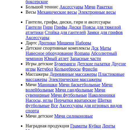
боксерские
Большой теннис
Аксессуары
Мячи
Ракетки
Весы
Механические весы
Электронные весы
Гантели, грифы, диски, гири и аксессуары
Гантели
Гири
Грифы
Диски
Поясы для тяжелой
атлетики
Стойка для гантелей
Замки для грифов
Аксессуары
Дартс
Дротики
Мишени
Наборы
Детские спортивные комплексы
Дск
Маты
Навесное оборудование
Romana
Абсолютный
чемпион
Юный атлет
Запасные части
Игры детские
Бумеранги
Детские палатки
Другие
игры
Кетчбол
Кольцебросы
Фрисби
Массажеры
Деревянные массажеры
Пластиковые
массажеры
Электрические массажеры
Мячи
Манишки
Мячи баскетбольные
Мячи
волейбольные
Мячи гандбольные
Мячи
сувенирные
Мячи футбольные
Наколенники
Насосы, иглы
Перчатки вратарские
Щитки
футбольные
Все
Аксессуары для игровых видов
спорта
Мячи детские
Мячи силиконовые
Наградная продукция
Грамоты
Кубки
Ленты