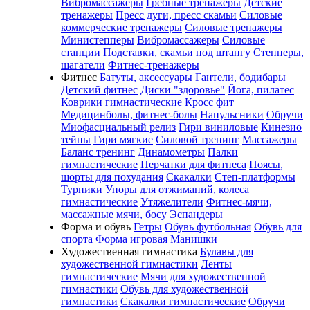
Вибромассажеры
Гребные тренажеры
Детские
тренажеры
Пресс дуги, пресс скамьи
Силовые
коммерческие тренажеры
Силовые тренажеры
Министепперы
Вибромассажеры
Силовые
станции
Подставки, скамьи под штангу
Степперы,
шагатели
Фитнес-тренажеры
Фитнес
Батуты, аксессуары
Гантели, бодибары
Детский фитнес
Диски "здоровье"
Йога, пилатес
Коврики гимнастические
Кросс фит
Медицинболы, фитнес-болы
Напульсники
Обручи
Миофасциальный релиз
Гири виниловые
Кинезио
тейпы
Гири мягкие
Силовой тренинг
Массажеры
Баланс тренинг
Динамометры
Палки
гимнастические
Перчатки для фитнеса
Поясы,
шорты для похудания
Скакалки
Степ-платформы
Турники
Упоры для отжиманий, колеса
гимнастические
Утяжелители
Фитнес-мячи,
массажные мячи, босу
Эспандеры
Форма и обувь
Гетры
Обувь футбольная
Обувь для
спорта
Форма игровая
Манишки
Художественная гимнастика
Булавы для
художественной гимнастики
Ленты
гимнастические
Мячи для художественной
гимнастики
Обувь для художественной
гимнастики
Скакалки гимнастические
Обручи