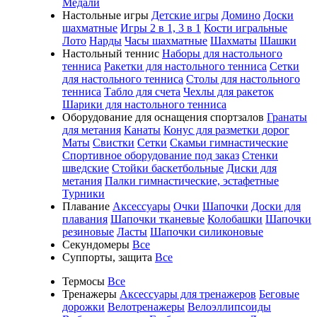
Медали
Настольные игры
Детские игры
Домино
Доски
шахматные
Игры 2 в 1, 3 в 1
Кости игральные
Лото
Нарды
Часы шахматные
Шахматы
Шашки
Настольный теннис
Наборы для настольного
тенниса
Ракетки для настольного тенниса
Сетки
для настольного тенниса
Столы для настольного
тенниса
Табло для счета
Чехлы для ракеток
Шарики для настольного тенниса
Оборудование для оснащения спортзалов
Гранаты
для метания
Канаты
Конус для разметки дорог
Маты
Свистки
Сетки
Скамьи гимнастические
Спортивное оборудование под заказ
Стенки
шведские
Стойки баскетбольные
Диски для
метания
Палки гимнастические, эстафетные
Турники
Плавание
Аксессуары
Очки
Шапочки
Доски для
плавания
Шапочки тканевые
Колобашки
Шапочки
резиновые
Ласты
Шапочки силиконовые
Секундомеры
Все
Суппорты, защита
Все
Термосы
Все
Тренажеры
Аксессуары для тренажеров
Беговые
дорожки
Велотренажеры
Велоэллипсоиды