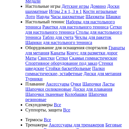
Медали
Настольные игры
Детские игры
Домино
Доски
шахматные
Игры 2 в 1, 3 в 1
Кости игральные
Лото
Нарды
Часы шахматные
Шахматы
Шашки
Настольный теннис
Наборы для настольного
тенниса
Ракетки для настольного тенниса
Сетки
для настольного тенниса
Столы для настольного
тенниса
Табло для счета
Чехлы для ракеток
Шарики для настольного тенниса
Оборудование для оснащения спортзалов
Гранаты
для метания
Канаты
Конус для разметки дорог
Маты
Свистки
Сетки
Скамьи гимнастические
Спортивное оборудование под заказ
Стенки
шведские
Стойки баскетбольные
Палки
гимнастические, эстафетные
Диски для метания
Турники
Плавание
Аксессуары
Очки
Шапочки
Ласты
Шапочки силиконовые
Доски для плавания
Шапочки тканевые
Колобашки
Шапочки
резиновые
Секундомеры
Все
Суппорты, защита
Все
Термосы
Все
Тренажеры
Аксессуары для тренажеров
Беговые