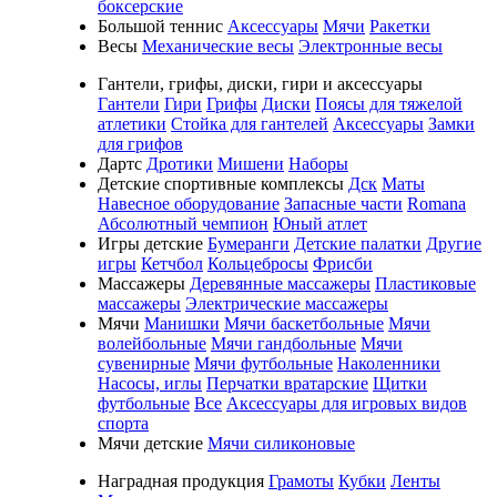
боксерские
Большой теннис
Аксессуары
Мячи
Ракетки
Весы
Механические весы
Электронные весы
Гантели, грифы, диски, гири и аксессуары
Гантели
Гири
Грифы
Диски
Поясы для тяжелой
атлетики
Стойка для гантелей
Аксессуары
Замки
для грифов
Дартс
Дротики
Мишени
Наборы
Детские спортивные комплексы
Дск
Маты
Навесное оборудование
Запасные части
Romana
Абсолютный чемпион
Юный атлет
Игры детские
Бумеранги
Детские палатки
Другие
игры
Кетчбол
Кольцебросы
Фрисби
Массажеры
Деревянные массажеры
Пластиковые
массажеры
Электрические массажеры
Мячи
Манишки
Мячи баскетбольные
Мячи
волейбольные
Мячи гандбольные
Мячи
сувенирные
Мячи футбольные
Наколенники
Насосы, иглы
Перчатки вратарские
Щитки
футбольные
Все
Аксессуары для игровых видов
спорта
Мячи детские
Мячи силиконовые
Наградная продукция
Грамоты
Кубки
Ленты