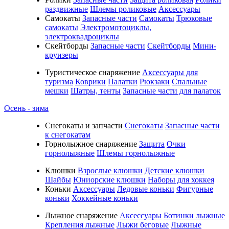
раздвижные
Шлемы роликовые
Аксессуары
Самокаты
Запасные части
Самокаты
Трюковые
самокаты
Электромотоциклы,
электроквадроциклы
Скейтборды
Запасные части
Скейтборды
Мини-
круизеры
Туристическое снаряжение
Аксессуары для
туризма
Коврики
Палатки
Рюкзаки
Спальные
мешки
Шатры, тенты
Запасные части для палаток
Осень - зима
Cнегокаты и запчасти
Снегокаты
Запасные части
к снегокатам
Горнолыжное снаряжение
Защита
Очки
горнолыжные
Шлемы горнолыжные
Клюшки
Взрослые клюшки
Детские клюшки
Шайбы
Юниорские клюшки
Наборы для хоккея
Коньки
Аксессуары
Ледовые коньки
Фигурные
коньки
Хоккейные коньки
Лыжное снаряжение
Аксессуары
Ботинки лыжные
Крепления лыжные
Лыжи беговые
Лыжные