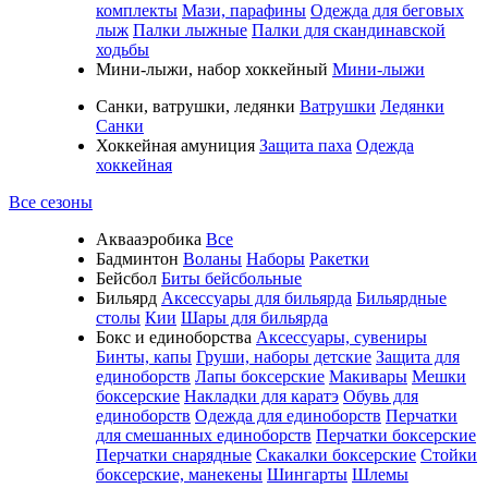
комплекты
Мази, парафины
Одежда для беговых
лыж
Палки лыжные
Палки для скандинавской
ходьбы
Мини-лыжи, набор хоккейный
Мини-лыжи
Санки, ватрушки, ледянки
Ватрушки
Ледянки
Санки
Хоккейная амуниция
Защита паха
Одежда
хоккейная
Все сезоны
Аквааэробика
Все
Бадминтон
Воланы
Наборы
Ракетки
Бейсбол
Биты бейсбольные
Бильярд
Аксессуары для бильярда
Бильярдные
столы
Кии
Шары для бильярда
Бокс и единоборства
Аксессуары, сувениры
Бинты, капы
Груши, наборы детские
Защита для
единоборств
Лапы боксерские
Макивары
Мешки
боксерские
Накладки для каратэ
Обувь для
единоборств
Одежда для единоборств
Перчатки
для смешанных единоборств
Перчатки боксерские
Перчатки снарядные
Скакалки боксерские
Стойки
боксерские, манекены
Шингарты
Шлемы