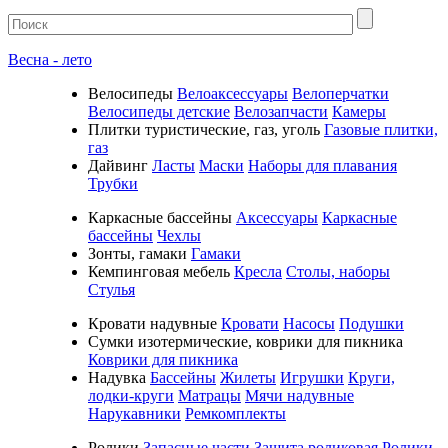
Весна - лето
Велосипеды
Велоаксессуары
Велоперчатки
Велосипеды детские
Велозапчасти
Камеры
Плитки туристические, газ, уголь
Газовые плитки,
газ
Дайвинг
Ласты
Маски
Наборы для плавания
Трубки
Каркасные бассейны
Аксессуары
Каркасные
бассейны
Чехлы
Зонты, гамаки
Гамаки
Кемпинговая мебель
Кресла
Столы, наборы
Стулья
Кровати надувные
Кровати
Насосы
Подушки
Cумки изотермические, коврики для пикника
Коврики для пикника
Надувка
Бассейны
Жилеты
Игрушки
Круги,
лодки-круги
Матрацы
Мячи надувные
Нарукавники
Ремкомплекты
Ролики
Запасные части
Защита роликовая
Ролики