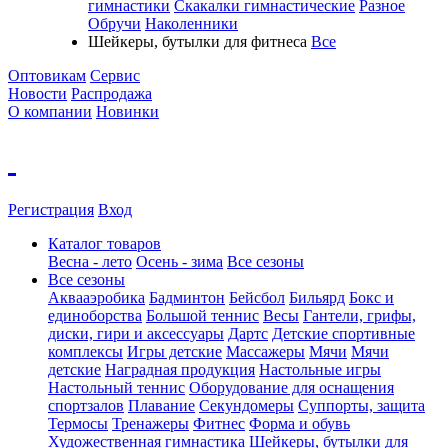
гимнастики
Скакалки гимнастические
Разное
Обручи
Наколенники
Шейкеры, бутылки для фитнеса
Все
Оптовикам
Сервис
Новости
Распродажа
О компании
Новинки
Регистрация
Вход
Каталог товаров
Весна - лето
Осень - зима
Все сезоны
Все сезоны
Аквааэробика
Бадминтон
Бейсбол
Бильярд
Бокс и
единоборства
Большой теннис
Весы
Гантели, грифы,
диски, гири и аксессуары
Дартс
Детские спортивные
комплексы
Игры детские
Массажеры
Мячи
Мячи
детские
Наградная продукция
Настольные игры
Настольный теннис
Оборудование для оснащения
спортзалов
Плавание
Секундомеры
Суппорты, защита
Термосы
Тренажеры
Фитнес
Форма и обувь
Художественная гимнастика
Шейкеры, бутылки для