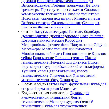
дорожки
Велотренажеры
Велоэллипсоиды
Вибромассажеры
Гребные тренажеры
Детские
тренажеры
Пресс дуги, пресс скамьи
Силовые
коммерческие тренажеры
Силовые тренажеры
Подставки, скамьи под штангу
Министепперы
Вибромассажеры
Силовые станции
Степперы,
шагатели
Фитнес-тренажеры
Фитнес
Батуты, аксессуары
Гантели, бодибары
Детский фитнес
Диски "здоровье"
Йога, пилатес
Коврики гимнастические
Кросс фит
Медицинболы, фитнес-болы
Напульсники
Обручи
Массажеры
Баланс тренинг
Динамометры
Миофасциальный релиз
Гири виниловые
Кинезио
тейпы
Гири мягкие
Силовой тренинг
Палки
гимнастические
Перчатки для фитнеса
Поясы,
шорты для похудания
Скакалки
Степ-платформы
Турники
Упоры для отжиманий, колеса
гимнастические
Утяжелители
Фитнес-мячи,
массажные мячи, босу
Эспандеры
Форма и обувь
Гетры
Обувь футбольная
Обувь для
спорта
Форма игровая
Манишки
Художественная гимнастика
Булавы для
художественной гимнастики
Ленты
гимнастические
Мячи для художественной
гимнастики
Обувь для художественной