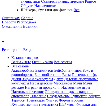
гимнастики
Скакалки гимнастические
Разное
Обручи
Наколенники
Шейкеры, бутылки для фитнеса
Все
Оптовикам
Сервис
Новости
Распродажа
О компании
Новинки
Регистрация
Вход
Каталог товаров
Весна - лето
Осень - зима
Все сезоны
Все сезоны
Аквааэробика
Бадминтон
Бейсбол
Бильярд
Бокс и
единоборства
Большой теннис
Весы
Гантели, грифы,
диски, гири и аксессуары
Дартс
Детские спортивные
комплексы
Игры детские
Массажеры
Мячи
Мячи
детские
Наградная продукция
Настольные игры
Настольный теннис
Оборудование для оснащения
спортзалов
Плавание
Секундомеры
Суппорты, защита
Термосы
Тренажеры
Фитнес
Форма и обувь
Художественная гимнастика
Шейкеры, бутылки для