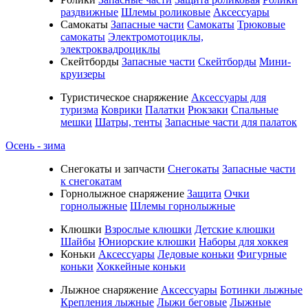
раздвижные
Шлемы роликовые
Аксессуары
Самокаты
Запасные части
Самокаты
Трюковые
самокаты
Электромотоциклы,
электроквадроциклы
Скейтборды
Запасные части
Скейтборды
Мини-
круизеры
Туристическое снаряжение
Аксессуары для
туризма
Коврики
Палатки
Рюкзаки
Спальные
мешки
Шатры, тенты
Запасные части для палаток
Осень - зима
Cнегокаты и запчасти
Снегокаты
Запасные части
к снегокатам
Горнолыжное снаряжение
Защита
Очки
горнолыжные
Шлемы горнолыжные
Клюшки
Взрослые клюшки
Детские клюшки
Шайбы
Юниорские клюшки
Наборы для хоккея
Коньки
Аксессуары
Ледовые коньки
Фигурные
коньки
Хоккейные коньки
Лыжное снаряжение
Аксессуары
Ботинки лыжные
Крепления лыжные
Лыжи беговые
Лыжные