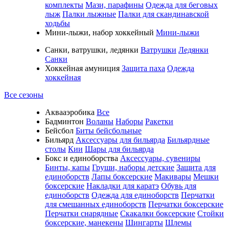
комплекты
Мази, парафины
Одежда для беговых
лыж
Палки лыжные
Палки для скандинавской
ходьбы
Мини-лыжи, набор хоккейный
Мини-лыжи
Санки, ватрушки, ледянки
Ватрушки
Ледянки
Санки
Хоккейная амуниция
Защита паха
Одежда
хоккейная
Все сезоны
Аквааэробика
Все
Бадминтон
Воланы
Наборы
Ракетки
Бейсбол
Биты бейсбольные
Бильярд
Аксессуары для бильярда
Бильярдные
столы
Кии
Шары для бильярда
Бокс и единоборства
Аксессуары, сувениры
Бинты, капы
Груши, наборы детские
Защита для
единоборств
Лапы боксерские
Макивары
Мешки
боксерские
Накладки для каратэ
Обувь для
единоборств
Одежда для единоборств
Перчатки
для смешанных единоборств
Перчатки боксерские
Перчатки снарядные
Скакалки боксерские
Стойки
боксерские, манекены
Шингарты
Шлемы