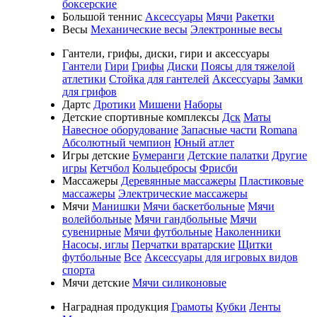
боксерские
Большой теннис
Аксессуары
Мячи
Ракетки
Весы
Механические весы
Электронные весы
Гантели, грифы, диски, гири и аксессуары
Гантели
Гири
Грифы
Диски
Поясы для тяжелой
атлетики
Стойка для гантелей
Аксессуары
Замки
для грифов
Дартс
Дротики
Мишени
Наборы
Детские спортивные комплексы
Дск
Маты
Навесное оборудование
Запасные части
Romana
Абсолютный чемпион
Юный атлет
Игры детские
Бумеранги
Детские палатки
Другие
игры
Кетчбол
Кольцебросы
Фрисби
Массажеры
Деревянные массажеры
Пластиковые
массажеры
Электрические массажеры
Мячи
Манишки
Мячи баскетбольные
Мячи
волейбольные
Мячи гандбольные
Мячи
сувенирные
Мячи футбольные
Наколенники
Насосы, иглы
Перчатки вратарские
Щитки
футбольные
Все
Аксессуары для игровых видов
спорта
Мячи детские
Мячи силиконовые
Наградная продукция
Грамоты
Кубки
Ленты