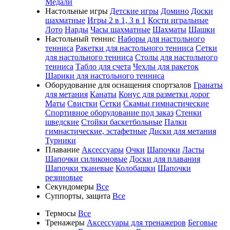
Медали
Настольные игры
Детские игры
Домино
Доски
шахматные
Игры 2 в 1, 3 в 1
Кости игральные
Лото
Нарды
Часы шахматные
Шахматы
Шашки
Настольный теннис
Наборы для настольного
тенниса
Ракетки для настольного тенниса
Сетки
для настольного тенниса
Столы для настольного
тенниса
Табло для счета
Чехлы для ракеток
Шарики для настольного тенниса
Оборудование для оснащения спортзалов
Гранаты
для метания
Канаты
Конус для разметки дорог
Маты
Свистки
Сетки
Скамьи гимнастические
Спортивное оборудование под заказ
Стенки
шведские
Стойки баскетбольные
Палки
гимнастические, эстафетные
Диски для метания
Турники
Плавание
Аксессуары
Очки
Шапочки
Ласты
Шапочки силиконовые
Доски для плавания
Шапочки тканевые
Колобашки
Шапочки
резиновые
Секундомеры
Все
Суппорты, защита
Все
Термосы
Все
Тренажеры
Аксессуары для тренажеров
Беговые