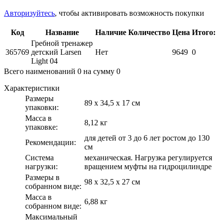
Авторизуйтесь
, чтобы активировать возможность покупки
Код
Название
Наличие
Количество
Цена
Итого:
Гребной тренажер
365769
детский Larsen
Нет
9649
0
Light 04
Всего наименований
0
на сумму
0
Характеристики
Размеры
89 х 34,5 х 17 см
упаковки:
Масса в
8,12 кг
упаковке:
для детей от 3 до 6 лет ростом до 130
Рекомендации:
см
Система
механическая. Нагрузка регулируется
нагрузки:
вращением муфты на гидроцилиндре
Размеры в
98 х 32,5 х 27 см
собранном виде:
Масса в
6,88 кг
собранном виде:
Максимальный