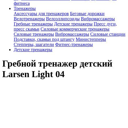
фитнеса
Тренажеры
Аксессуары для тренажеров
Беговые дорожки
Велотренажеры
Велоэллипсоиды
Вибромассажеры
Гребные тренажеры
Детские тренажеры
Пресс дуги,
пресс скамьи
Силовые коммерческие тренажеры
Силовые тренажеры
Вибромассажеры
Силовые станции
Подставки, скамьи под штангу
Министепперы
Степперы, шагатели
Фитнес-тренажеры
Детские тренажеры
Гребной тренажер детский
Larsen Light 04