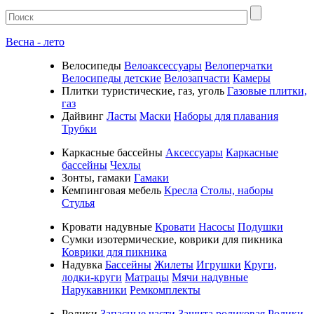
Весна - лето
Велосипеды
Велоаксессуары
Велоперчатки
Велосипеды детские
Велозапчасти
Камеры
Плитки туристические, газ, уголь
Газовые плитки,
газ
Дайвинг
Ласты
Маски
Наборы для плавания
Трубки
Каркасные бассейны
Аксессуары
Каркасные
бассейны
Чехлы
Зонты, гамаки
Гамаки
Кемпинговая мебель
Кресла
Столы, наборы
Стулья
Кровати надувные
Кровати
Насосы
Подушки
Cумки изотермические, коврики для пикника
Коврики для пикника
Надувка
Бассейны
Жилеты
Игрушки
Круги,
лодки-круги
Матрацы
Мячи надувные
Нарукавники
Ремкомплекты
Ролики
Запасные части
Защита роликовая
Ролики