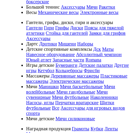
боксерские
Большой теннис
Аксессуары
Мячи
Ракетки
Весы
Механические весы
Электронные весы
Гантели, грифы, диски, гири и аксессуары
Гантели
Гири
Грифы
Диски
Поясы для тяжелой
атлетики
Стойка для гантелей
Замки для грифов
Аксессуары
Дартс
Дротики
Мишени
Наборы
Детские спортивные комплексы
Дск
Маты
Навесное оборудование
Абсолютный чемпион
Юный атлет
Запасные части
Romana
Игры детские
Бумеранги
Детские палатки
Другие
игры
Кетчбол
Кольцебросы
Фрисби
Массажеры
Деревянные массажеры
Пластиковые
массажеры
Электрические массажеры
Мячи
Манишки
Мячи баскетбольные
Мячи
волейбольные
Мячи гандбольные
Мячи
сувенирные
Мячи футбольные
Наколенники
Насосы, иглы
Перчатки вратарские
Щитки
футбольные
Все
Аксессуары для игровых видов
спорта
Мячи детские
Мячи силиконовые
Наградная продукция
Грамоты
Кубки
Ленты