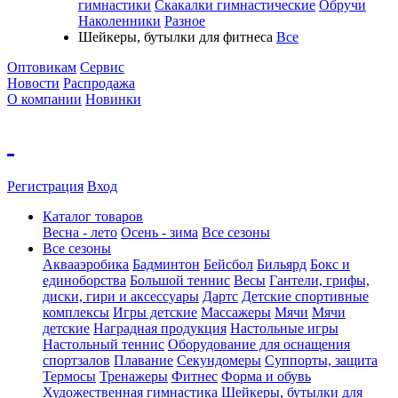
гимнастики
Скакалки гимнастические
Обручи
Наколенники
Разное
Шейкеры, бутылки для фитнеса
Все
Оптовикам
Сервис
Новости
Распродажа
О компании
Новинки
Регистрация
Вход
Каталог товаров
Весна - лето
Осень - зима
Все сезоны
Все сезоны
Аквааэробика
Бадминтон
Бейсбол
Бильярд
Бокс и
единоборства
Большой теннис
Весы
Гантели, грифы,
диски, гири и аксессуары
Дартс
Детские спортивные
комплексы
Игры детские
Массажеры
Мячи
Мячи
детские
Наградная продукция
Настольные игры
Настольный теннис
Оборудование для оснащения
спортзалов
Плавание
Секундомеры
Суппорты, защита
Термосы
Тренажеры
Фитнес
Форма и обувь
Художественная гимнастика
Шейкеры, бутылки для