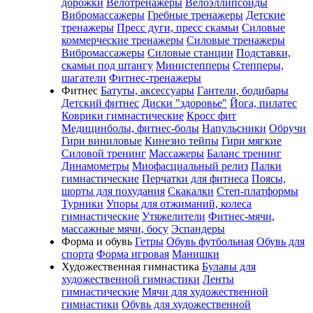
дорожки
Велотренажеры
Велоэллипсоиды
Вибромассажеры
Гребные тренажеры
Детские
тренажеры
Пресс дуги, пресс скамьи
Силовые
коммерческие тренажеры
Силовые тренажеры
Вибромассажеры
Силовые станции
Подставки,
скамьи под штангу
Министепперы
Степперы,
шагатели
Фитнес-тренажеры
Фитнес
Батуты, аксессуары
Гантели, бодибары
Детский фитнес
Диски "здоровье"
Йога, пилатес
Коврики гимнастические
Кросс фит
Медицинболы, фитнес-болы
Напульсники
Обручи
Гири виниловые
Кинезио тейпы
Гири мягкие
Силовой тренинг
Массажеры
Баланс тренинг
Динамометры
Миофасциальный релиз
Палки
гимнастические
Перчатки для фитнеса
Поясы,
шорты для похудания
Скакалки
Степ-платформы
Турники
Упоры для отжиманий, колеса
гимнастические
Утяжелители
Фитнес-мячи,
массажные мячи, босу
Эспандеры
Форма и обувь
Гетры
Обувь футбольная
Обувь для
спорта
Форма игровая
Манишки
Художественная гимнастика
Булавы для
художественной гимнастики
Ленты
гимнастические
Мячи для художественной
гимнастики
Обувь для художественной