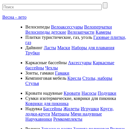
Весна - лето
Велосипеды
Велоаксессуары
Велоперчатки
Велосипеды детские
Велозапчасти
Камеры
Плитки туристические, газ, уголь
Газовые плитки,
газ
Дайвинг
Ласты
Маски
Наборы для плавания
Трубки
Каркасные бассейны
Аксессуары
Каркасные
бассейны
Чехлы
Зонты, гамаки
Гамаки
Кемпинговая мебель
Кресла
Столы, наборы
Стулья
Кровати надувные
Кровати
Насосы
Подушки
Cумки изотермические, коврики для пикника
Коврики для пикника
Надувка
Бассейны
Жилеты
Игрушки
Круги,
лодки-круги
Матрацы
Мячи надувные
Нарукавники
Ремкомплекты
Ролики
Запасные части
Защита роликовая
Ролики