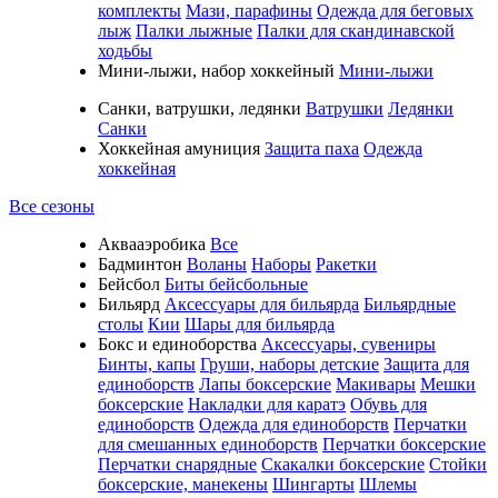
комплекты
Мази, парафины
Одежда для беговых
лыж
Палки лыжные
Палки для скандинавской
ходьбы
Мини-лыжи, набор хоккейный
Мини-лыжи
Санки, ватрушки, ледянки
Ватрушки
Ледянки
Санки
Хоккейная амуниция
Защита паха
Одежда
хоккейная
Все сезоны
Аквааэробика
Все
Бадминтон
Воланы
Наборы
Ракетки
Бейсбол
Биты бейсбольные
Бильярд
Аксессуары для бильярда
Бильярдные
столы
Кии
Шары для бильярда
Бокс и единоборства
Аксессуары, сувениры
Бинты, капы
Груши, наборы детские
Защита для
единоборств
Лапы боксерские
Макивары
Мешки
боксерские
Накладки для каратэ
Обувь для
единоборств
Одежда для единоборств
Перчатки
для смешанных единоборств
Перчатки боксерские
Перчатки снарядные
Скакалки боксерские
Стойки
боксерские, манекены
Шингарты
Шлемы