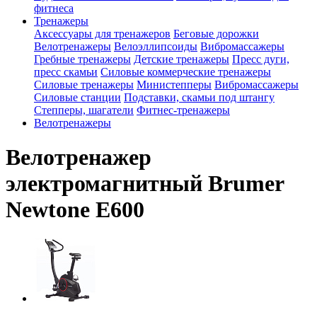
фитнеса
Тренажеры
Аксессуары для тренажеров
Беговые дорожки
Велотренажеры
Велоэллипсоиды
Вибромассажеры
Гребные тренажеры
Детские тренажеры
Пресс дуги,
пресс скамьи
Силовые коммерческие тренажеры
Силовые тренажеры
Министепперы
Вибромассажеры
Силовые станции
Подставки, скамьи под штангу
Степперы, шагатели
Фитнес-тренажеры
Велотренажеры
Велотренажер
электромагнитный Brumer
Newtone E600