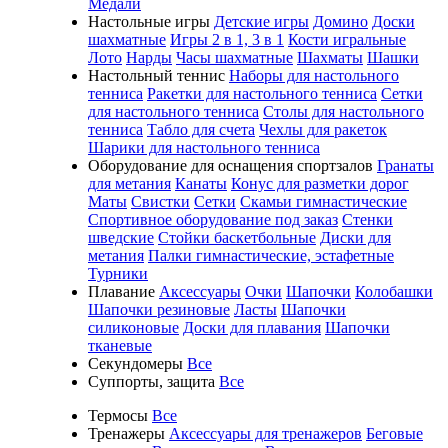
Медали
Настольные игры
Детские игры
Домино
Доски
шахматные
Игры 2 в 1, 3 в 1
Кости игральные
Лото
Нарды
Часы шахматные
Шахматы
Шашки
Настольный теннис
Наборы для настольного
тенниса
Ракетки для настольного тенниса
Сетки
для настольного тенниса
Столы для настольного
тенниса
Табло для счета
Чехлы для ракеток
Шарики для настольного тенниса
Оборудование для оснащения спортзалов
Гранаты
для метания
Канаты
Конус для разметки дорог
Маты
Свистки
Сетки
Скамьи гимнастические
Спортивное оборудование под заказ
Стенки
шведские
Стойки баскетбольные
Диски для
метания
Палки гимнастические, эстафетные
Турники
Плавание
Аксессуары
Очки
Шапочки
Колобашки
Шапочки резиновые
Ласты
Шапочки
силиконовые
Доски для плавания
Шапочки
тканевые
Секундомеры
Все
Суппорты, защита
Все
Термосы
Все
Тренажеры
Аксессуары для тренажеров
Беговые