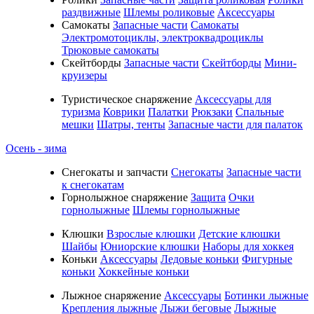
раздвижные
Шлемы роликовые
Аксессуары
Самокаты
Запасные части
Самокаты
Электромотоциклы, электроквадроциклы
Трюковые самокаты
Скейтборды
Запасные части
Скейтборды
Мини-
круизеры
Туристическое снаряжение
Аксессуары для
туризма
Коврики
Палатки
Рюкзаки
Спальные
мешки
Шатры, тенты
Запасные части для палаток
Осень - зима
Cнегокаты и запчасти
Снегокаты
Запасные части
к снегокатам
Горнолыжное снаряжение
Защита
Очки
горнолыжные
Шлемы горнолыжные
Клюшки
Взрослые клюшки
Детские клюшки
Шайбы
Юниорские клюшки
Наборы для хоккея
Коньки
Аксессуары
Ледовые коньки
Фигурные
коньки
Хоккейные коньки
Лыжное снаряжение
Аксессуары
Ботинки лыжные
Крепления лыжные
Лыжи беговые
Лыжные