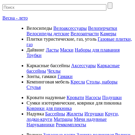
Весна - лето
Велосипеды
Велоаксессуары
Велоперчатки
Велосипеды детские
Велозапчасти
Камеры
Плитки туристические, газ, уголь
Газовые плитки,
газ
Дайвинг
Ласты
Маски
Наборы для плавания
Трубки
Каркасные бассейны
Аксессуары
Каркасные
бассейны
Чехлы
Зонты, гамаки
Гамаки
Кемпинговая мебель
Кресла
Столы, наборы
Стулья
Кровати надувные
Кровати
Насосы
Подушки
Cумки изотермические, коврики для пикника
Коврики для пикника
Надувка
Бассейны
Жилеты
Игрушки
Круги,
лодки-круги
Матрацы
Мячи надувные
Нарукавники
Ремкомплекты
Ролики
Запасные части
Защита роликовая
Ролики