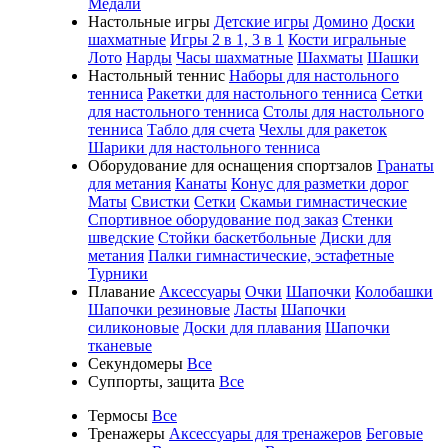
Медали
Настольные игры
Детские игры
Домино
Доски
шахматные
Игры 2 в 1, 3 в 1
Кости игральные
Лото
Нарды
Часы шахматные
Шахматы
Шашки
Настольный теннис
Наборы для настольного
тенниса
Ракетки для настольного тенниса
Сетки
для настольного тенниса
Столы для настольного
тенниса
Табло для счета
Чехлы для ракеток
Шарики для настольного тенниса
Оборудование для оснащения спортзалов
Гранаты
для метания
Канаты
Конус для разметки дорог
Маты
Свистки
Сетки
Скамьи гимнастические
Спортивное оборудование под заказ
Стенки
шведские
Стойки баскетбольные
Диски для
метания
Палки гимнастические, эстафетные
Турники
Плавание
Аксессуары
Очки
Шапочки
Колобашки
Шапочки резиновые
Ласты
Шапочки
силиконовые
Доски для плавания
Шапочки
тканевые
Секундомеры
Все
Суппорты, защита
Все
Термосы
Все
Тренажеры
Аксессуары для тренажеров
Беговые