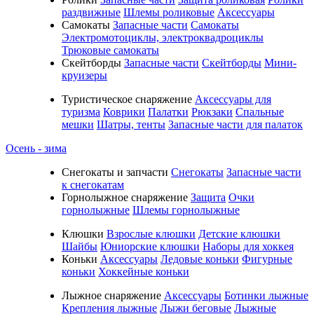
раздвижные
Шлемы роликовые
Аксессуары
Самокаты
Запасные части
Самокаты
Электромотоциклы, электроквадроциклы
Трюковые самокаты
Скейтборды
Запасные части
Скейтборды
Мини-
круизеры
Туристическое снаряжение
Аксессуары для
туризма
Коврики
Палатки
Рюкзаки
Спальные
мешки
Шатры, тенты
Запасные части для палаток
Осень - зима
Cнегокаты и запчасти
Снегокаты
Запасные части
к снегокатам
Горнолыжное снаряжение
Защита
Очки
горнолыжные
Шлемы горнолыжные
Клюшки
Взрослые клюшки
Детские клюшки
Шайбы
Юниорские клюшки
Наборы для хоккея
Коньки
Аксессуары
Ледовые коньки
Фигурные
коньки
Хоккейные коньки
Лыжное снаряжение
Аксессуары
Ботинки лыжные
Крепления лыжные
Лыжи беговые
Лыжные