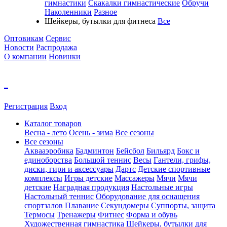
гимнастики
Скакалки гимнастические
Обручи
Наколенники
Разное
Шейкеры, бутылки для фитнеса
Все
Оптовикам
Сервис
Новости
Распродажа
О компании
Новинки
Регистрация
Вход
Каталог товаров
Весна - лето
Осень - зима
Все сезоны
Все сезоны
Аквааэробика
Бадминтон
Бейсбол
Бильярд
Бокс и
единоборства
Большой теннис
Весы
Гантели, грифы,
диски, гири и аксессуары
Дартс
Детские спортивные
комплексы
Игры детские
Массажеры
Мячи
Мячи
детские
Наградная продукция
Настольные игры
Настольный теннис
Оборудование для оснащения
спортзалов
Плавание
Секундомеры
Суппорты, защита
Термосы
Тренажеры
Фитнес
Форма и обувь
Художественная гимнастика
Шейкеры, бутылки для