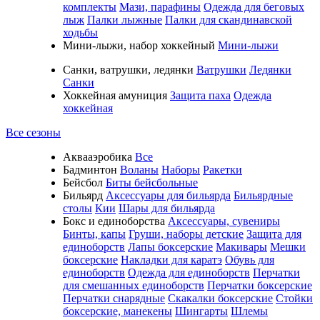
комплекты
Мази, парафины
Одежда для беговых
лыж
Палки лыжные
Палки для скандинавской
ходьбы
Мини-лыжи, набор хоккейный
Мини-лыжи
Санки, ватрушки, ледянки
Ватрушки
Ледянки
Санки
Хоккейная амуниция
Защита паха
Одежда
хоккейная
Все сезоны
Аквааэробика
Все
Бадминтон
Воланы
Наборы
Ракетки
Бейсбол
Биты бейсбольные
Бильярд
Аксессуары для бильярда
Бильярдные
столы
Кии
Шары для бильярда
Бокс и единоборства
Аксессуары, сувениры
Бинты, капы
Груши, наборы детские
Защита для
единоборств
Лапы боксерские
Макивары
Мешки
боксерские
Накладки для каратэ
Обувь для
единоборств
Одежда для единоборств
Перчатки
для смешанных единоборств
Перчатки боксерские
Перчатки снарядные
Скакалки боксерские
Стойки
боксерские, манекены
Шингарты
Шлемы