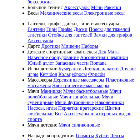
боксерские
Большой теннис
Аксессуары
Мячи
Ракетки
Весы
Механические весы
Электронные весы
Гантели, грифы, диски, гири и аксессуары
Гантели
Гири
Грифы
Диски
Поясы для тяжелой
атлетики
Стойка для гантелей
Замки для грифов
Аксессуары
Дартс
Дротики
Мишени
Наборы
Детские спортивные комплексы
Дск
Маты
Навесное оборудование
Абсолютный чемпион
Юный атлет
Запасные части
Romana
Игры детские
Бумеранги
Детские палатки
Другие
игры
Кетчбол
Кольцебросы
Фрисби
Массажеры
Деревянные массажеры
Пластиковые
массажеры
Электрические массажеры
Мячи
Манишки
Мячи баскетбольные
Мячи
волейбольные
Мячи гандбольные
Мячи
сувенирные
Мячи футбольные
Наколенники
Насосы, иглы
Перчатки вратарские
Щитки
футбольные
Все
Аксессуары для игровых видов
спорта
Мячи детские
Мячи силиконовые
Наградная продукция
Грамоты
Кубки
Ленты