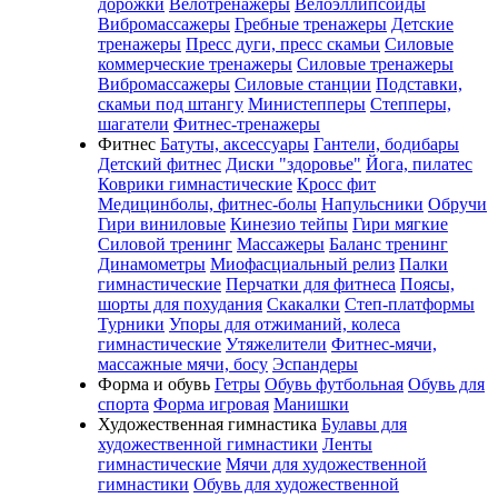
дорожки
Велотренажеры
Велоэллипсоиды
Вибромассажеры
Гребные тренажеры
Детские
тренажеры
Пресс дуги, пресс скамьи
Силовые
коммерческие тренажеры
Силовые тренажеры
Вибромассажеры
Силовые станции
Подставки,
скамьи под штангу
Министепперы
Степперы,
шагатели
Фитнес-тренажеры
Фитнес
Батуты, аксессуары
Гантели, бодибары
Детский фитнес
Диски "здоровье"
Йога, пилатес
Коврики гимнастические
Кросс фит
Медицинболы, фитнес-болы
Напульсники
Обручи
Гири виниловые
Кинезио тейпы
Гири мягкие
Силовой тренинг
Массажеры
Баланс тренинг
Динамометры
Миофасциальный релиз
Палки
гимнастические
Перчатки для фитнеса
Поясы,
шорты для похудания
Скакалки
Степ-платформы
Турники
Упоры для отжиманий, колеса
гимнастические
Утяжелители
Фитнес-мячи,
массажные мячи, босу
Эспандеры
Форма и обувь
Гетры
Обувь футбольная
Обувь для
спорта
Форма игровая
Манишки
Художественная гимнастика
Булавы для
художественной гимнастики
Ленты
гимнастические
Мячи для художественной
гимнастики
Обувь для художественной