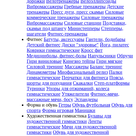
дорожки
Велотренажеры
Велоэллипсоиды
Вибромассажеры
Гребные тренажеры
Детские
тренажеры
Пресс дуги, пресс скамьи
Силовые
коммерческие тренажеры
Силовые тренажеры
Вибромассажеры
Силовые станции
Подставки,
скамьи под штангу
Министепперы
Степперы,
шагатели
Фитнес-тренажеры
Фитнес
Батуты, аксессуары
Гантели, бодибары
Детский фитнес
Диски "здоровье"
Йога, пилатес
Коврики гимнастические
Кросс фит
Медицинболы, фитнес-болы
Напульсники
Обручи
Гири виниловые
Кинезио тейпы
Гири мягкие
Силовой тренинг
Массажеры
Баланс тренинг
Динамометры
Миофасциальный релиз
Палки
гимнастические
Перчатки для фитнеса
Поясы,
шорты для похудания
Скакалки
Степ-платформы
Турники
Упоры для отжиманий, колеса
гимнастические
Утяжелители
Фитнес-мячи,
массажные мячи, босу
Эспандеры
Форма и обувь
Гетры
Обувь футбольная
Обувь для
спорта
Форма игровая
Манишки
Художественная гимнастика
Булавы для
художественной гимнастики
Ленты
гимнастические
Мячи для художественной
гимнастики
Обувь для художественной