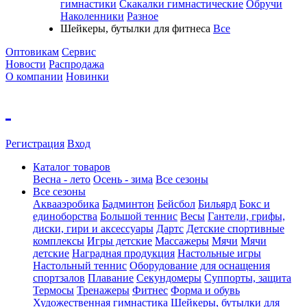
гимнастики
Скакалки гимнастические
Обручи
Наколенники
Разное
Шейкеры, бутылки для фитнеса
Все
Оптовикам
Сервис
Новости
Распродажа
О компании
Новинки
Регистрация
Вход
Каталог товаров
Весна - лето
Осень - зима
Все сезоны
Все сезоны
Аквааэробика
Бадминтон
Бейсбол
Бильярд
Бокс и
единоборства
Большой теннис
Весы
Гантели, грифы,
диски, гири и аксессуары
Дартс
Детские спортивные
комплексы
Игры детские
Массажеры
Мячи
Мячи
детские
Наградная продукция
Настольные игры
Настольный теннис
Оборудование для оснащения
спортзалов
Плавание
Секундомеры
Суппорты, защита
Термосы
Тренажеры
Фитнес
Форма и обувь
Художественная гимнастика
Шейкеры, бутылки для