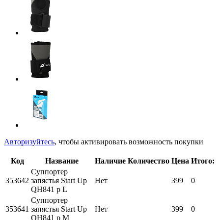
Авторизуйтесь
, чтобы активировать возможность покупки
Код
Название
Наличие
Количество
Цена
Итого:
Суппортер
353642
запястья Start Up
Нет
399
0
QH841 р L
Суппортер
353641
запястья Start Up
Нет
399
0
QH841 р M