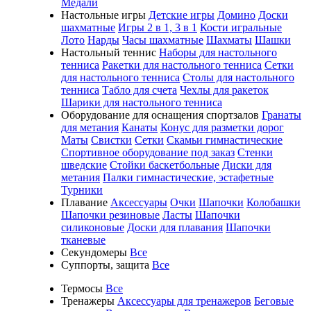
Медали
Настольные игры
Детские игры
Домино
Доски
шахматные
Игры 2 в 1, 3 в 1
Кости игральные
Лото
Нарды
Часы шахматные
Шахматы
Шашки
Настольный теннис
Наборы для настольного
тенниса
Ракетки для настольного тенниса
Сетки
для настольного тенниса
Столы для настольного
тенниса
Табло для счета
Чехлы для ракеток
Шарики для настольного тенниса
Оборудование для оснащения спортзалов
Гранаты
для метания
Канаты
Конус для разметки дорог
Маты
Свистки
Сетки
Скамьи гимнастические
Спортивное оборудование под заказ
Стенки
шведские
Стойки баскетбольные
Диски для
метания
Палки гимнастические, эстафетные
Турники
Плавание
Аксессуары
Очки
Шапочки
Колобашки
Шапочки резиновые
Ласты
Шапочки
силиконовые
Доски для плавания
Шапочки
тканевые
Секундомеры
Все
Суппорты, защита
Все
Термосы
Все
Тренажеры
Аксессуары для тренажеров
Беговые