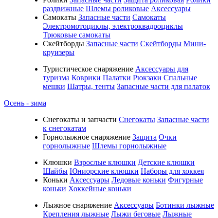
раздвижные
Шлемы роликовые
Аксессуары
Самокаты
Запасные части
Самокаты
Электромотоциклы, электроквадроциклы
Трюковые самокаты
Скейтборды
Запасные части
Скейтборды
Мини-
круизеры
Туристическое снаряжение
Аксессуары для
туризма
Коврики
Палатки
Рюкзаки
Спальные
мешки
Шатры, тенты
Запасные части для палаток
Осень - зима
Cнегокаты и запчасти
Снегокаты
Запасные части
к снегокатам
Горнолыжное снаряжение
Защита
Очки
горнолыжные
Шлемы горнолыжные
Клюшки
Взрослые клюшки
Детские клюшки
Шайбы
Юниорские клюшки
Наборы для хоккея
Коньки
Аксессуары
Ледовые коньки
Фигурные
коньки
Хоккейные коньки
Лыжное снаряжение
Аксессуары
Ботинки лыжные
Крепления лыжные
Лыжи беговые
Лыжные