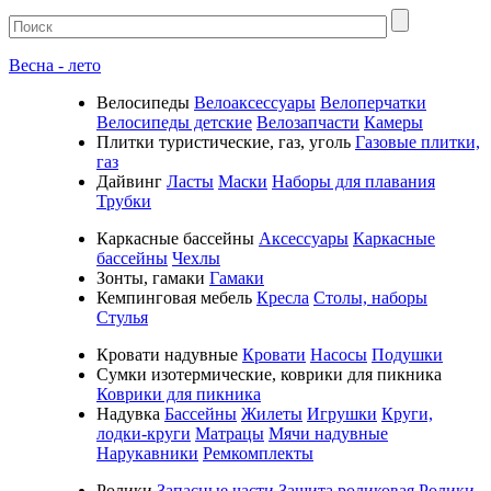
Весна - лето
Велосипеды
Велоаксессуары
Велоперчатки
Велосипеды детские
Велозапчасти
Камеры
Плитки туристические, газ, уголь
Газовые плитки,
газ
Дайвинг
Ласты
Маски
Наборы для плавания
Трубки
Каркасные бассейны
Аксессуары
Каркасные
бассейны
Чехлы
Зонты, гамаки
Гамаки
Кемпинговая мебель
Кресла
Столы, наборы
Стулья
Кровати надувные
Кровати
Насосы
Подушки
Cумки изотермические, коврики для пикника
Коврики для пикника
Надувка
Бассейны
Жилеты
Игрушки
Круги,
лодки-круги
Матрацы
Мячи надувные
Нарукавники
Ремкомплекты
Ролики
Запасные части
Защита роликовая
Ролики