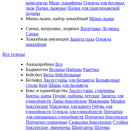
комплекты
Мази, парафины
Одежда для беговых
лыж
Палки лыжные
Палки для скандинавской
ходьбы
Мини-лыжи, набор хоккейный
Мини-лыжи
Санки, ватрушки, ледянки
Ватрушки
Ледянки
Санки
Хоккейная амуниция
Защита паха
Одежда
хоккейная
Все сезоны
Аквааэробика
Все
Бадминтон
Воланы
Наборы
Ракетки
Бейсбол
Биты бейсбольные
Бильярд
Аксессуары для бильярда
Бильярдные
столы
Кии
Шары для бильярда
Бокс и единоборства
Аксессуары, сувениры
Бинты, капы
Груши, наборы детские
Защита для
единоборств
Лапы боксерские
Макивары
Мешки
боксерские
Накладки для каратэ
Обувь для
единоборств
Одежда для единоборств
Перчатки
для смешанных единоборств
Перчатки боксерские
Перчатки снарядные
Скакалки боксерские
Стойки
боксерские, манекены
Шингарты
Шлемы