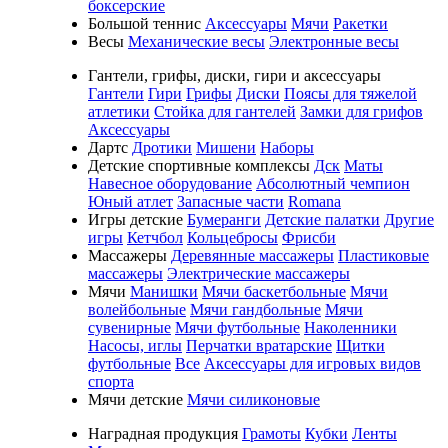
боксерские
Большой теннис
Аксессуары
Мячи
Ракетки
Весы
Механические весы
Электронные весы
Гантели, грифы, диски, гири и аксессуары
Гантели
Гири
Грифы
Диски
Поясы для тяжелой
атлетики
Стойка для гантелей
Замки для грифов
Аксессуары
Дартс
Дротики
Мишени
Наборы
Детские спортивные комплексы
Дск
Маты
Навесное оборудование
Абсолютный чемпион
Юный атлет
Запасные части
Romana
Игры детские
Бумеранги
Детские палатки
Другие
игры
Кетчбол
Кольцебросы
Фрисби
Массажеры
Деревянные массажеры
Пластиковые
массажеры
Электрические массажеры
Мячи
Манишки
Мячи баскетбольные
Мячи
волейбольные
Мячи гандбольные
Мячи
сувенирные
Мячи футбольные
Наколенники
Насосы, иглы
Перчатки вратарские
Щитки
футбольные
Все
Аксессуары для игровых видов
спорта
Мячи детские
Мячи силиконовые
Наградная продукция
Грамоты
Кубки
Ленты