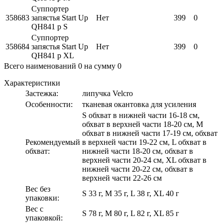
Суппортер
358683
запястья Start Up
Нет
399
0
QH841 р S
Суппортер
358684
запястья Start Up
Нет
399
0
QH841 р XL
Всего наименований
0
на сумму
0
Характеристики
Застежка:
липучка Velcro
Особенности:
тканевая окантовка для усиления
S обхват в нижней части 16-18 см,
обхват в верхней части 18-20 см, М
обхват в нижней части 17-19 см, обхват
Рекомендуемый
в верхней части 19-22 см, L обхват в
обхват:
нижней части 18-20 см, обхват в
верхней части 20-24 см, XL обхват в
нижней части 20-22 см, обхват в
верхней части 22-26 см
Вес без
S 33 г, М 35 г, L 38 г, XL 40 г
упаковки:
Вес с
S 78 г, М 80 г, L 82 г, XL 85 г
упаковкой: