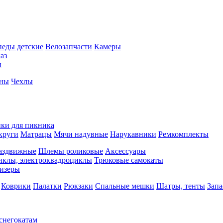
педы детские
Велозапчасти
Камеры
аз
и
йны
Чехлы
ки для пикника
круги
Матрацы
Мячи надувные
Нарукавники
Ремкомплекты
аздвижные
Шлемы роликовые
Аксессуары
иклы, электроквадроциклы
Трюковые самокаты
изеры
Коврики
Палатки
Рюкзаки
Спальные мешки
Шатры, тенты
Запа
 снегокатам