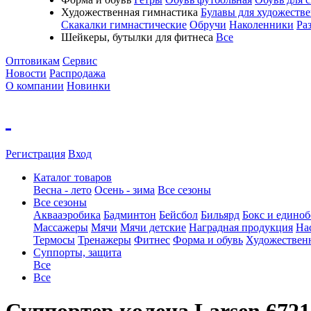
Художественная гимнастика
Булавы для художеств
Скакалки гимнастические
Обручи
Наколенники
Ра
Шейкеры, бутылки для фитнеса
Все
Оптовикам
Сервис
Новости
Распродажа
О компании
Новинки
Регистрация
Вход
Каталог товаров
Весна - лето
Осень - зима
Все сезоны
Все сезоны
Аквааэробика
Бадминтон
Бейсбол
Бильярд
Бокс и единоб
Массажеры
Мячи
Мячи детские
Наградная продукция
На
Термосы
Тренажеры
Фитнес
Форма и обувь
Художествен
Суппорты, защита
Все
Все