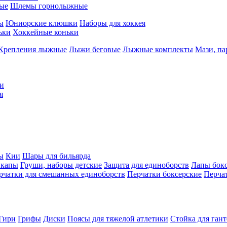
ые
Шлемы горнолыжные
ы
Юниорские клюшки
Наборы для хоккея
ьки
Хоккейные коньки
Крепления лыжные
Лыжи беговые
Лыжные комплекты
Мази, п
и
я
ы
Кии
Шары для бильярда
 капы
Груши, наборы детские
Защита для единоборств
Лапы бок
рчатки для смешанных единоборств
Перчатки боксерские
Перча
Гири
Грифы
Диски
Поясы для тяжелой атлетики
Стойка для ган