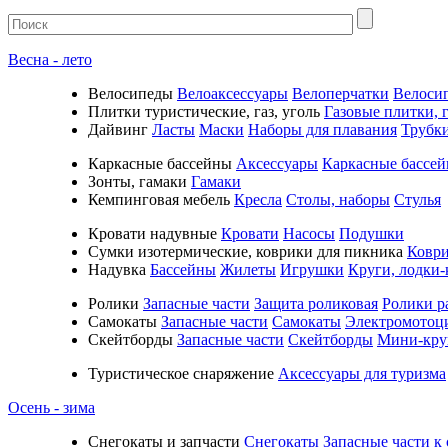
Весна - лето
Велосипеды
Велоаксессуары
Велоперчатки
Велоси
Плитки туристические, газ, уголь
Газовые плитки, г
Дайвинг
Ласты
Маски
Наборы для плавания
Трубк
Каркасные бассейны
Аксессуары
Каркасные бассе
Зонты, гамаки
Гамаки
Кемпинговая мебель
Кресла
Столы, наборы
Стулья
Кровати надувные
Кровати
Насосы
Подушки
Cумки изотермические, коврики для пикника
Коври
Надувка
Бассейны
Жилеты
Игрушки
Круги, лодки-
Ролики
Запасные части
Защита роликовая
Ролики р
Самокаты
Запасные части
Самокаты
Электромотоц
Скейтборды
Запасные части
Скейтборды
Мини-кру
Туристическое снаряжение
Аксессуары для туризма
Осень - зима
Cнегокаты и запчасти
Снегокаты
Запасные части к