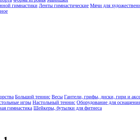
енной гимнастики
Ленты гимнастические
Мячи для художествен
зное
орства
Большой теннис
Весы
Гантели, грифы, диски, гири и акс
стольные игры
Настольный теннис
Оборудование для оснащения
ная гимнастика
Шейкеры, бутылки для фитнеса