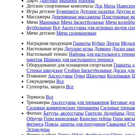
Дартс
Дротики
Мишени
Наборы
Детские спортивные комплексы
Дск
Маты
Навесно
Игры детские
Бумеранги
Детские палатки
Другие 
Массажеры
Деревянные массажеры
Пластиковые м
Мячи
Манишки
Мячи баскетбольные
Мячи волейб
футбольные
Все
Аксессуары для игровых видов сп
Мячи детские
Мячи силиконовые
Наградная продукция
Грамоты
Кубки
Ленты
Медал
Настольные игры
Детские игры
Домино
Доски шах
Настольный теннис
Наборы для настольного тенни
ракеток
Шарики для настольного тенниса
Оборудование для оснащения спортзалов
Гранаты д
Стенки шведские
Стойки баскетбольные
Диски для
Плавание
Аксессуары
Очки
Шапочки
Колобашки
Ш
Секундомеры
Все
Суппорты, защита
Все
Термосы
Все
Тренажеры
Аксессуары для тренажеров
Беговые до
Силовые коммерческие тренажеры
Силовые трена
Фитнес
Батуты, аксессуары
Гантели, бодибары
Дет
Обручи
Гири виниловые
Кинезио тейпы
Гири мягк
фитнеса
Поясы, шорты для похудания
Скакалки
Ст
Эспандеры
Форма и обувь
Гетры
Обувь футбольная
Обувь для 