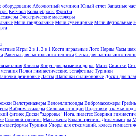
е оборудование
Абсолютный чемпион
Юный атлет
Запасные час
игры
Кетчбол
Кольцебросы
Фрисби
ассажеры
Электрические массажеры
ольные
Мячи гандбольные
Мячи сувенирные
Мячи футбольные
Н
орта
и
матные
Игры 2 в 1, 3 в 1
Кости игральные
Лото
Нарды
Часы шах
са
Ракетки для настольного тенниса
Сетки для настольного тенн
ля метания
Канаты
Конус для разметки дорог
Маты
Свистки
Сет
 метания
Палки гимнастические, эстафетные
Турники
апочки резиновые
Ласты
Шапочки силиконовые
Доски для пла
рожки
Велотренажеры
Велоэллипсоиды
Вибромассажеры
Гребн
жеры
Вибромассажеры
Силовые станции
Подставки, скамьи под 
ский фитнес
Диски "здоровье"
Йога, пилатес
Коврики гимнастич
ие
Силовой тренинг
Массажеры
Баланс тренинг
Динамометры
М
еп-платформы
Турники
Упоры для отжиманий, колеса гимнастич
спорта
Форма игровая
Манишки