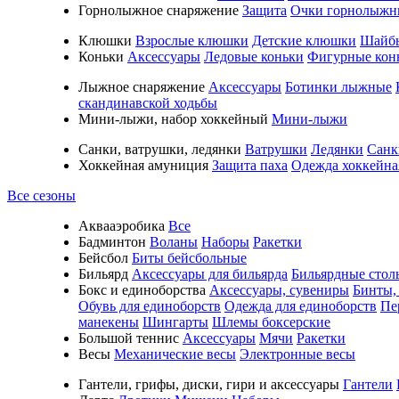
Горнолыжное снаряжение
Защита
Очки горнолыжн
Клюшки
Взрослые клюшки
Детские клюшки
Шайб
Коньки
Аксессуары
Ледовые коньки
Фигурные кон
Лыжное снаряжение
Аксессуары
Ботинки лыжные
скандинавской ходьбы
Мини-лыжи, набор хоккейный
Мини-лыжи
Санки, ватрушки, ледянки
Ватрушки
Ледянки
Санк
Хоккейная амуниция
Защита паха
Одежда хоккейна
Все сезоны
Аквааэробика
Все
Бадминтон
Воланы
Наборы
Ракетки
Бейсбол
Биты бейсбольные
Бильярд
Аксессуары для бильярда
Бильярдные стол
Бокс и единоборства
Аксессуары, сувениры
Бинты,
Обувь для единоборств
Одежда для единоборств
Пе
манекены
Шингарты
Шлемы боксерские
Большой теннис
Аксессуары
Мячи
Ракетки
Весы
Механические весы
Электронные весы
Гантели, грифы, диски, гири и аксессуары
Гантели