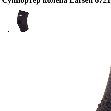
Суппортер колена Larsen 6721