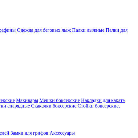
арафины
Одежда для беговых лыж
Палки лыжные
Палки для
серские
Макивары
Мешки боксерские
Накладки для каратэ
тки снарядные
Скакалки боксерские
Стойки боксерские,
телей
Замки для грифов
Аксессуары