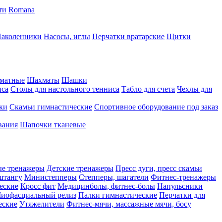
ти
Romana
аколенники
Насосы, иглы
Перчатки вратарские
Щитки
матные
Шахматы
Шашки
иса
Столы для настольного тенниса
Табло для счета
Чехлы для
ки
Скамьи гимнастические
Спортивное оборудование под заказ
вания
Шапочки тканевые
ые тренажеры
Детские тренажеры
Пресс дуги, пресс скамьи
штангу
Министепперы
Степперы, шагатели
Фитнес-тренажеры
еские
Кросс фит
Медицинболы, фитнес-болы
Напульсники
иофасциальный релиз
Палки гимнастические
Перчатки для
еские
Утяжелители
Фитнес-мячи, массажные мячи, босу