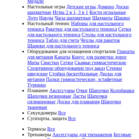
Медали
Настольные игры
Детские игры
Домино
Доски
шахматные
Игры 2 в 1, 3 в 1
Кости игральные
Лото
Нарды
Часы шахматные
Шахматы
Шашки
Настольный теннис
Наборы для настольного
тенниса
Ракетки для настольного тенниса
Сетки
для настольного тенниса
Столы для настольного
тенниса
Табло для счета
Чехлы для ракеток
Шарики для настольного тенниса
Оборудование для оснащения спортзалов
Гранаты
для метания
Канаты
Конус для разметки дорог
Маты
Свистки
Сетки
Скамьи гимнастические
Спортивное оборудование под заказ
Стенки
шведские
Стойки баскетбольные
Диски для
метания
Палки гимнастические, эстафетные
Турники
Плавание
Аксессуары
Очки
Шапочки
Колобашки
Шапочки резиновые
Ласты
Шапочки
силиконовые
Доски для плавания
Шапочки
тканевые
Секундомеры
Все
Суппорты, защита
Все
Термосы
Все
Тренажеры
Аксессуары для тренажеров
Беговые