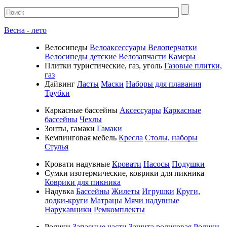
Весна - лето
Велосипеды
Велоаксессуары
Велоперчатки
Велосипеды детские
Велозапчасти
Камеры
Плитки туристические, газ, уголь
Газовые плитки,
газ
Дайвинг
Ласты
Маски
Наборы для плавания
Трубки
Каркасные бассейны
Аксессуары
Каркасные
бассейны
Чехлы
Зонты, гамаки
Гамаки
Кемпинговая мебель
Кресла
Столы, наборы
Стулья
Кровати надувные
Кровати
Насосы
Подушки
Cумки изотермические, коврики для пикника
Коврики для пикника
Надувка
Бассейны
Жилеты
Игрушки
Круги,
лодки-круги
Матрацы
Мячи надувные
Нарукавники
Ремкомплекты
Ролики
Запасные части
Защита роликовая
Ролики