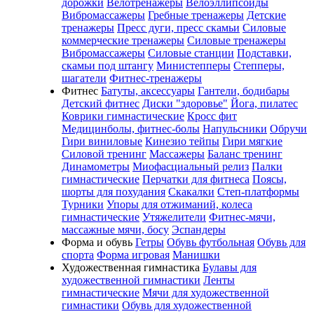
дорожки
Велотренажеры
Велоэллипсоиды
Вибромассажеры
Гребные тренажеры
Детские
тренажеры
Пресс дуги, пресс скамьи
Силовые
коммерческие тренажеры
Силовые тренажеры
Вибромассажеры
Силовые станции
Подставки,
скамьи под штангу
Министепперы
Степперы,
шагатели
Фитнес-тренажеры
Фитнес
Батуты, аксессуары
Гантели, бодибары
Детский фитнес
Диски "здоровье"
Йога, пилатес
Коврики гимнастические
Кросс фит
Медицинболы, фитнес-болы
Напульсники
Обручи
Гири виниловые
Кинезио тейпы
Гири мягкие
Силовой тренинг
Массажеры
Баланс тренинг
Динамометры
Миофасциальный релиз
Палки
гимнастические
Перчатки для фитнеса
Поясы,
шорты для похудания
Скакалки
Степ-платформы
Турники
Упоры для отжиманий, колеса
гимнастические
Утяжелители
Фитнес-мячи,
массажные мячи, босу
Эспандеры
Форма и обувь
Гетры
Обувь футбольная
Обувь для
спорта
Форма игровая
Манишки
Художественная гимнастика
Булавы для
художественной гимнастики
Ленты
гимнастические
Мячи для художественной
гимнастики
Обувь для художественной