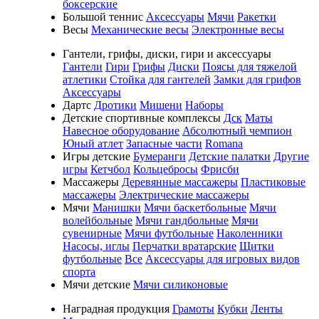
боксерские
Большой теннис
Аксессуары
Мячи
Ракетки
Весы
Механические весы
Электронные весы
Гантели, грифы, диски, гири и аксессуары
Гантели
Гири
Грифы
Диски
Поясы для тяжелой
атлетики
Стойка для гантелей
Замки для грифов
Аксессуары
Дартс
Дротики
Мишени
Наборы
Детские спортивные комплексы
Дск
Маты
Навесное оборудование
Абсолютный чемпион
Юный атлет
Запасные части
Romana
Игры детские
Бумеранги
Детские палатки
Другие
игры
Кетчбол
Кольцебросы
Фрисби
Массажеры
Деревянные массажеры
Пластиковые
массажеры
Электрические массажеры
Мячи
Манишки
Мячи баскетбольные
Мячи
волейбольные
Мячи гандбольные
Мячи
сувенирные
Мячи футбольные
Наколенники
Насосы, иглы
Перчатки вратарские
Щитки
футбольные
Все
Аксессуары для игровых видов
спорта
Мячи детские
Мячи силиконовые
Наградная продукция
Грамоты
Кубки
Ленты