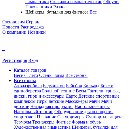
гимнастики
Скакалки гимнастические
Обручи
Наколенники
Разное
Шейкеры, бутылки для фитнеса
Все
Оптовикам
Сервис
Новости
Распродажа
О компании
Новинки
Регистрация
Вход
Каталог товаров
Весна - лето
Осень - зима
Все сезоны
Все сезоны
Аквааэробика
Бадминтон
Бейсбол
Бильярд
Бокс и
единоборства
Большой теннис
Весы
Гантели, грифы,
диски, гири и аксессуары
Дартс
Детские спортивные
комплексы
Игры детские
Массажеры
Мячи
Мячи
детские
Наградная продукция
Настольные игры
Настольный теннис
Оборудование для оснащения
спортзалов
Плавание
Секундомеры
Суппорты, защита
Термосы
Тренажеры
Фитнес
Форма и обувь
Художественная гимнастика
Шейкеры, бутылки для