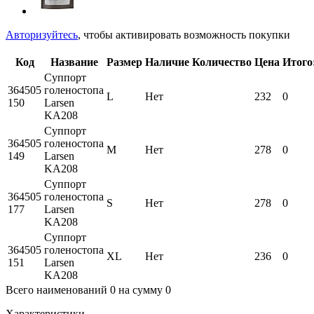
Авторизуйтесь
, чтобы активировать возможность покупки
Код
Название
Размер
Наличие
Количество
Цена
Итого
Суппорт
364505
голеностопа
L
Нет
232
0
150
Larsen
KA208
Суппорт
364505
голеностопа
M
Нет
278
0
149
Larsen
KA208
Суппорт
364505
голеностопа
S
Нет
278
0
177
Larsen
KA208
Суппорт
364505
голеностопа
XL
Нет
236
0
151
Larsen
KA208
Всего наименований
0
на сумму
0
Характеристики