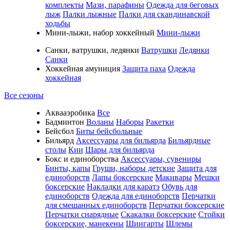
комплекты
Мази, парафины
Одежда для беговых
лыж
Палки лыжные
Палки для скандинавской
ходьбы
Мини-лыжи, набор хоккейный
Мини-лыжи
Санки, ватрушки, ледянки
Ватрушки
Ледянки
Санки
Хоккейная амуниция
Защита паха
Одежда
хоккейная
Все сезоны
Аквааэробика
Все
Бадминтон
Воланы
Наборы
Ракетки
Бейсбол
Биты бейсбольные
Бильярд
Аксессуары для бильярда
Бильярдные
столы
Кии
Шары для бильярда
Бокс и единоборства
Аксессуары, сувениры
Бинты, капы
Груши, наборы детские
Защита для
единоборств
Лапы боксерские
Макивары
Мешки
боксерские
Накладки для каратэ
Обувь для
единоборств
Одежда для единоборств
Перчатки
для смешанных единоборств
Перчатки боксерские
Перчатки снарядные
Скакалки боксерские
Стойки
боксерские, манекены
Шингарты
Шлемы