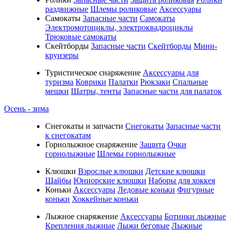
раздвижные
Шлемы роликовые
Аксессуары
Самокаты
Запасные части
Самокаты
Электромотоциклы, электроквадроциклы
Трюковые самокаты
Скейтборды
Запасные части
Скейтборды
Мини-
круизеры
Туристическое снаряжение
Аксессуары для
туризма
Коврики
Палатки
Рюкзаки
Спальные
мешки
Шатры, тенты
Запасные части для палаток
Осень - зима
Cнегокаты и запчасти
Снегокаты
Запасные части
к снегокатам
Горнолыжное снаряжение
Защита
Очки
горнолыжные
Шлемы горнолыжные
Клюшки
Взрослые клюшки
Детские клюшки
Шайбы
Юниорские клюшки
Наборы для хоккея
Коньки
Аксессуары
Ледовые коньки
Фигурные
коньки
Хоккейные коньки
Лыжное снаряжение
Аксессуары
Ботинки лыжные
Крепления лыжные
Лыжи беговые
Лыжные