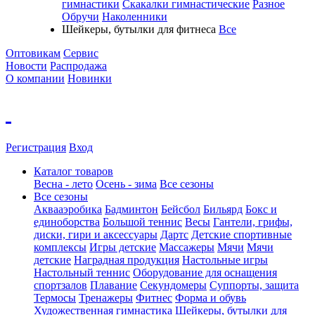
гимнастики
Скакалки гимнастические
Разное
Обручи
Наколенники
Шейкеры, бутылки для фитнеса
Все
Оптовикам
Сервис
Новости
Распродажа
О компании
Новинки
Регистрация
Вход
Каталог товаров
Весна - лето
Осень - зима
Все сезоны
Все сезоны
Аквааэробика
Бадминтон
Бейсбол
Бильярд
Бокс и
единоборства
Большой теннис
Весы
Гантели, грифы,
диски, гири и аксессуары
Дартс
Детские спортивные
комплексы
Игры детские
Массажеры
Мячи
Мячи
детские
Наградная продукция
Настольные игры
Настольный теннис
Оборудование для оснащения
спортзалов
Плавание
Секундомеры
Суппорты, защита
Термосы
Тренажеры
Фитнес
Форма и обувь
Художественная гимнастика
Шейкеры, бутылки для