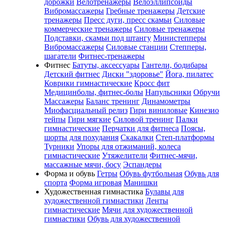
дорожки
Велотренажеры
Велоэллипсоиды
Вибромассажеры
Гребные тренажеры
Детские
тренажеры
Пресс дуги, пресс скамьи
Силовые
коммерческие тренажеры
Силовые тренажеры
Подставки, скамьи под штангу
Министепперы
Вибромассажеры
Силовые станции
Степперы,
шагатели
Фитнес-тренажеры
Фитнес
Батуты, аксессуары
Гантели, бодибары
Детский фитнес
Диски "здоровье"
Йога, пилатес
Коврики гимнастические
Кросс фит
Медицинболы, фитнес-болы
Напульсники
Обручи
Массажеры
Баланс тренинг
Динамометры
Миофасциальный релиз
Гири виниловые
Кинезио
тейпы
Гири мягкие
Силовой тренинг
Палки
гимнастические
Перчатки для фитнеса
Поясы,
шорты для похудания
Скакалки
Степ-платформы
Турники
Упоры для отжиманий, колеса
гимнастические
Утяжелители
Фитнес-мячи,
массажные мячи, босу
Эспандеры
Форма и обувь
Гетры
Обувь футбольная
Обувь для
спорта
Форма игровая
Манишки
Художественная гимнастика
Булавы для
художественной гимнастики
Ленты
гимнастические
Мячи для художественной
гимнастики
Обувь для художественной