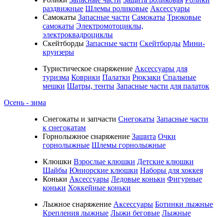
раздвижные
Шлемы роликовые
Аксессуары
Самокаты
Запасные части
Самокаты
Трюковые
самокаты
Электромотоциклы,
электроквадроциклы
Скейтборды
Запасные части
Скейтборды
Мини-
круизеры
Туристическое снаряжение
Аксессуары для
туризма
Коврики
Палатки
Рюкзаки
Спальные
мешки
Шатры, тенты
Запасные части для палаток
Осень - зима
Cнегокаты и запчасти
Снегокаты
Запасные части
к снегокатам
Горнолыжное снаряжение
Защита
Очки
горнолыжные
Шлемы горнолыжные
Клюшки
Взрослые клюшки
Детские клюшки
Шайбы
Юниорские клюшки
Наборы для хоккея
Коньки
Аксессуары
Ледовые коньки
Фигурные
коньки
Хоккейные коньки
Лыжное снаряжение
Аксессуары
Ботинки лыжные
Крепления лыжные
Лыжи беговые
Лыжные