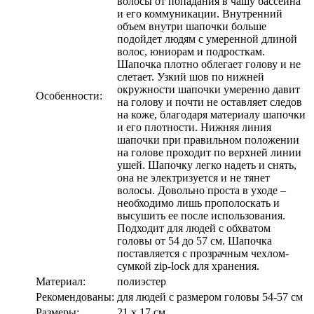
волосы от попадания в чашу бассейна
и его коммуникации. Внутренний
объем внутри шапочки больше
подойдет людям с умеренной длиной
волос, юниорам и подросткам.
Шапочка плотно облегает голову и не
слетает. Узкий шов по нижней
окружности шапочки умеренно давит
Особенности:
на голову и почти не оставляет следов
на коже, благодаря материалу шапочки
и его плотности. Нижняя линия
шапочки при правильном положении
на голове проходит по верхней линии
ушей. Шапочку легко надеть и снять,
она не электризуется и не тянет
волосы. Довольно проста в уходе –
необходимо лишь прополоскать и
высушить ее после использования.
Подходит для людей с обхватом
головы от 54 до 57 см. Шапочка
поставляется с прозрачным чехлом-
сумкой zip-lock для хранения.
Материал:
полиэстер
Рекомендованы:
для людей с размером головы 54-57 см
Размеры:
21 х 17 см