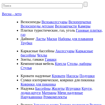
Весна - лето
Велосипеды
Велоаксессуары
Велоперчатки
Велосипеды детские
Велозапчасти
Камеры
Плитки туристические, газ, уголь
Газовые плитки,
газ
Дайвинг
Ласты
Маски
Наборы для плавания
Трубки
Каркасные бассейны
Аксессуары
Каркасные
бассейны
Чехлы
Зонты, гамаки
Гамаки
Кемпинговая мебель
Кресла
Столы, наборы
Стулья
Кровати надувные
Кровати
Насосы
Подушки
Cумки изотермические, коврики для пикника
Коврики для пикника
Надувка
Бассейны
Жилеты
Игрушки
Круги,
лодки-круги
Матрацы
Мячи надувные
Нарукавники
Ремкомплекты
Ролики
Запасные части
Защита роликовая
Ролики