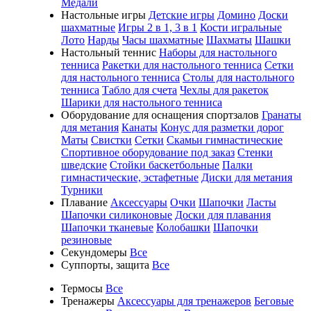
Медали
Настольные игры
Детские игры
Домино
Доски
шахматные
Игры 2 в 1, 3 в 1
Кости игральные
Лото
Нарды
Часы шахматные
Шахматы
Шашки
Настольный теннис
Наборы для настольного
тенниса
Ракетки для настольного тенниса
Сетки
для настольного тенниса
Столы для настольного
тенниса
Табло для счета
Чехлы для ракеток
Шарики для настольного тенниса
Оборудование для оснащения спортзалов
Гранаты
для метания
Канаты
Конус для разметки дорог
Маты
Свистки
Сетки
Скамьи гимнастические
Спортивное оборудование под заказ
Стенки
шведские
Стойки баскетбольные
Палки
гимнастические, эстафетные
Диски для метания
Турники
Плавание
Аксессуары
Очки
Шапочки
Ласты
Шапочки силиконовые
Доски для плавания
Шапочки тканевые
Колобашки
Шапочки
резиновые
Секундомеры
Все
Суппорты, защита
Все
Термосы
Все
Тренажеры
Аксессуары для тренажеров
Беговые