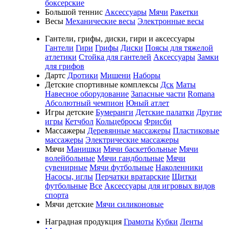
боксерские
Большой теннис
Аксессуары
Мячи
Ракетки
Весы
Механические весы
Электронные весы
Гантели, грифы, диски, гири и аксессуары
Гантели
Гири
Грифы
Диски
Поясы для тяжелой
атлетики
Стойка для гантелей
Аксессуары
Замки
для грифов
Дартс
Дротики
Мишени
Наборы
Детские спортивные комплексы
Дск
Маты
Навесное оборудование
Запасные части
Romana
Абсолютный чемпион
Юный атлет
Игры детские
Бумеранги
Детские палатки
Другие
игры
Кетчбол
Кольцебросы
Фрисби
Массажеры
Деревянные массажеры
Пластиковые
массажеры
Электрические массажеры
Мячи
Манишки
Мячи баскетбольные
Мячи
волейбольные
Мячи гандбольные
Мячи
сувенирные
Мячи футбольные
Наколенники
Насосы, иглы
Перчатки вратарские
Щитки
футбольные
Все
Аксессуары для игровых видов
спорта
Мячи детские
Мячи силиконовые
Наградная продукция
Грамоты
Кубки
Ленты