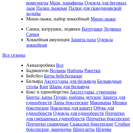
комплекты
Мази, парафины
Одежда для беговых
лыж
Палки лыжные
Палки для скандинавской
ходьбы
Мини-лыжи, набор хоккейный
Мини-лыжи
Санки, ватрушки, ледянки
Ватрушки
Ледянки
Санки
Хоккейная амуниция
Защита паха
Одежда
хоккейная
Все сезоны
Аквааэробика
Все
Бадминтон
Воланы
Наборы
Ракетки
Бейсбол
Биты бейсбольные
Бильярд
Аксессуары для бильярда
Бильярдные
столы
Кии
Шары для бильярда
Бокс и единоборства
Аксессуары, сувениры
Бинты, капы
Груши, наборы детские
Защита для
единоборств
Лапы боксерские
Макивары
Мешки
боксерские
Накладки для каратэ
Обувь для
единоборств
Одежда для единоборств
Перчатки
для смешанных единоборств
Перчатки боксерские
Перчатки снарядные
Скакалки боксерские
Стойки
боксерские, манекены
Шингарты
Шлемы