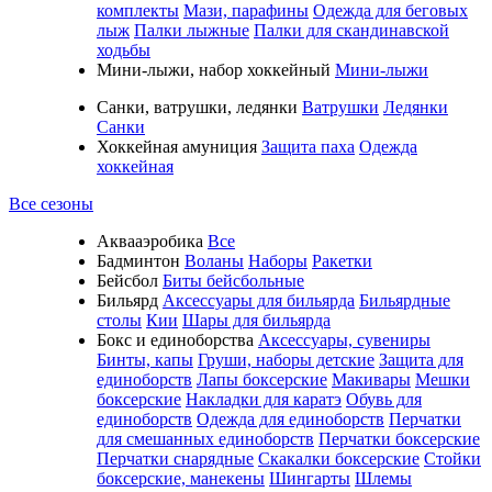
комплекты
Мази, парафины
Одежда для беговых
лыж
Палки лыжные
Палки для скандинавской
ходьбы
Мини-лыжи, набор хоккейный
Мини-лыжи
Санки, ватрушки, ледянки
Ватрушки
Ледянки
Санки
Хоккейная амуниция
Защита паха
Одежда
хоккейная
Все сезоны
Аквааэробика
Все
Бадминтон
Воланы
Наборы
Ракетки
Бейсбол
Биты бейсбольные
Бильярд
Аксессуары для бильярда
Бильярдные
столы
Кии
Шары для бильярда
Бокс и единоборства
Аксессуары, сувениры
Бинты, капы
Груши, наборы детские
Защита для
единоборств
Лапы боксерские
Макивары
Мешки
боксерские
Накладки для каратэ
Обувь для
единоборств
Одежда для единоборств
Перчатки
для смешанных единоборств
Перчатки боксерские
Перчатки снарядные
Скакалки боксерские
Стойки
боксерские, манекены
Шингарты
Шлемы