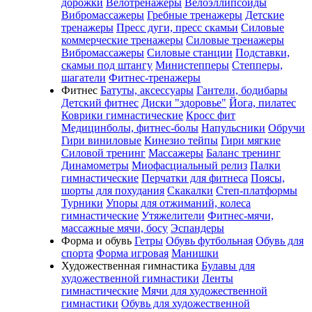
дорожки
Велотренажеры
Велоэллипсоиды
Вибромассажеры
Гребные тренажеры
Детские
тренажеры
Пресс дуги, пресс скамьи
Силовые
коммерческие тренажеры
Силовые тренажеры
Вибромассажеры
Силовые станции
Подставки,
скамьи под штангу
Министепперы
Степперы,
шагатели
Фитнес-тренажеры
Фитнес
Батуты, аксессуары
Гантели, бодибары
Детский фитнес
Диски "здоровье"
Йога, пилатес
Коврики гимнастические
Кросс фит
Медицинболы, фитнес-болы
Напульсники
Обручи
Гири виниловые
Кинезио тейпы
Гири мягкие
Силовой тренинг
Массажеры
Баланс тренинг
Динамометры
Миофасциальный релиз
Палки
гимнастические
Перчатки для фитнеса
Поясы,
шорты для похудания
Скакалки
Степ-платформы
Турники
Упоры для отжиманий, колеса
гимнастические
Утяжелители
Фитнес-мячи,
массажные мячи, босу
Эспандеры
Форма и обувь
Гетры
Обувь футбольная
Обувь для
спорта
Форма игровая
Манишки
Художественная гимнастика
Булавы для
художественной гимнастики
Ленты
гимнастические
Мячи для художественной
гимнастики
Обувь для художественной