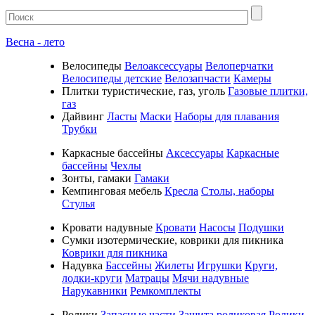
Весна - лето
Велосипеды
Велоаксессуары
Велоперчатки
Велосипеды детские
Велозапчасти
Камеры
Плитки туристические, газ, уголь
Газовые плитки,
газ
Дайвинг
Ласты
Маски
Наборы для плавания
Трубки
Каркасные бассейны
Аксессуары
Каркасные
бассейны
Чехлы
Зонты, гамаки
Гамаки
Кемпинговая мебель
Кресла
Столы, наборы
Стулья
Кровати надувные
Кровати
Насосы
Подушки
Cумки изотермические, коврики для пикника
Коврики для пикника
Надувка
Бассейны
Жилеты
Игрушки
Круги,
лодки-круги
Матрацы
Мячи надувные
Нарукавники
Ремкомплекты
Ролики
Запасные части
Защита роликовая
Ролики