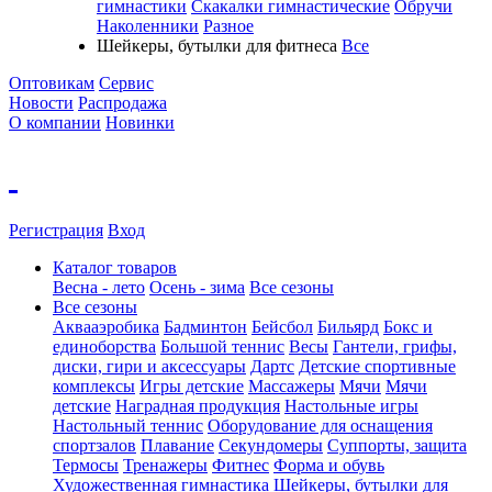
гимнастики
Скакалки гимнастические
Обручи
Наколенники
Разное
Шейкеры, бутылки для фитнеса
Все
Оптовикам
Сервис
Новости
Распродажа
О компании
Новинки
Регистрация
Вход
Каталог товаров
Весна - лето
Осень - зима
Все сезоны
Все сезоны
Аквааэробика
Бадминтон
Бейсбол
Бильярд
Бокс и
единоборства
Большой теннис
Весы
Гантели, грифы,
диски, гири и аксессуары
Дартс
Детские спортивные
комплексы
Игры детские
Массажеры
Мячи
Мячи
детские
Наградная продукция
Настольные игры
Настольный теннис
Оборудование для оснащения
спортзалов
Плавание
Секундомеры
Суппорты, защита
Термосы
Тренажеры
Фитнес
Форма и обувь
Художественная гимнастика
Шейкеры, бутылки для