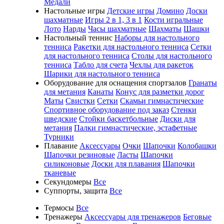
Медали
Настольные игры
Детские игры
Домино
Доски
шахматные
Игры 2 в 1, 3 в 1
Кости игральные
Лото
Нарды
Часы шахматные
Шахматы
Шашки
Настольный теннис
Наборы для настольного
тенниса
Ракетки для настольного тенниса
Сетки
для настольного тенниса
Столы для настольного
тенниса
Табло для счета
Чехлы для ракеток
Шарики для настольного тенниса
Оборудование для оснащения спортзалов
Гранаты
для метания
Канаты
Конус для разметки дорог
Маты
Свистки
Сетки
Скамьи гимнастические
Спортивное оборудование под заказ
Стенки
шведские
Стойки баскетбольные
Диски для
метания
Палки гимнастические, эстафетные
Турники
Плавание
Аксессуары
Очки
Шапочки
Колобашки
Шапочки резиновые
Ласты
Шапочки
силиконовые
Доски для плавания
Шапочки
тканевые
Секундомеры
Все
Суппорты, защита
Все
Термосы
Все
Тренажеры
Аксессуары для тренажеров
Беговые