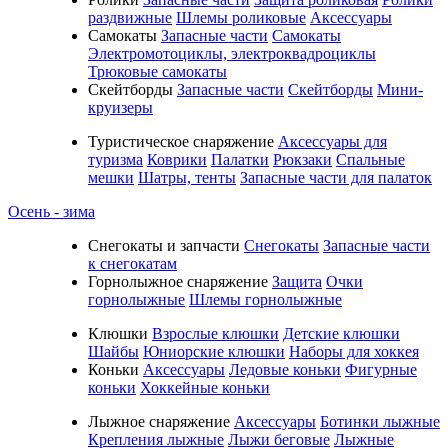
раздвижные
Шлемы роликовые
Аксессуары
Самокаты
Запасные части
Самокаты
Электромотоциклы, электроквадроциклы
Трюковые самокаты
Скейтборды
Запасные части
Скейтборды
Мини-
круизеры
Туристическое снаряжение
Аксессуары для
туризма
Коврики
Палатки
Рюкзаки
Спальные
мешки
Шатры, тенты
Запасные части для палаток
Осень - зима
Cнегокаты и запчасти
Снегокаты
Запасные части
к снегокатам
Горнолыжное снаряжение
Защита
Очки
горнолыжные
Шлемы горнолыжные
Клюшки
Взрослые клюшки
Детские клюшки
Шайбы
Юниорские клюшки
Наборы для хоккея
Коньки
Аксессуары
Ледовые коньки
Фигурные
коньки
Хоккейные коньки
Лыжное снаряжение
Аксессуары
Ботинки лыжные
Крепления лыжные
Лыжи беговые
Лыжные