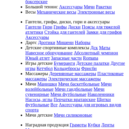
боксерские
Большой теннис
Аксессуары
Мячи
Ракетки
Весы
Механические весы
Электронные весы
Гантели, грифы, диски, гири и аксессуары
Гантели
Гири
Грифы
Диски
Поясы для тяжелой
атлетики
Стойка для гантелей
Замки для грифов
Аксессуары
Дартс
Дротики
Мишени
Наборы
Детские спортивные комплексы
Дск
Маты
Навесное оборудование
Абсолютный чемпион
Юный атлет
Запасные части
Romana
Игры детские
Бумеранги
Детские палатки
Другие
игры
Кетчбол
Кольцебросы
Фрисби
Массажеры
Деревянные массажеры
Пластиковые
массажеры
Электрические массажеры
Мячи
Манишки
Мячи баскетбольные
Мячи
волейбольные
Мячи гандбольные
Мячи
сувенирные
Мячи футбольные
Наколенники
Насосы, иглы
Перчатки вратарские
Щитки
футбольные
Все
Аксессуары для игровых видов
спорта
Мячи детские
Мячи силиконовые
Наградная продукция
Грамоты
Кубки
Ленты