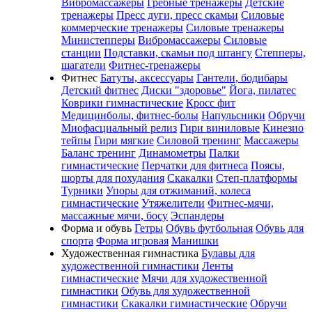
Вибромассажеры
Гребные тренажеры
Детские
тренажеры
Пресс дуги, пресс скамьи
Силовые
коммерческие тренажеры
Силовые тренажеры
Министепперы
Вибромассажеры
Силовые
станции
Подставки, скамьи под штангу
Степперы,
шагатели
Фитнес-тренажеры
Фитнес
Батуты, аксессуары
Гантели, бодибары
Детский фитнес
Диски "здоровье"
Йога, пилатес
Коврики гимнастические
Кросс фит
Медицинболы, фитнес-болы
Напульсники
Обручи
Миофасциальный релиз
Гири виниловые
Кинезио
тейпы
Гири мягкие
Силовой тренинг
Массажеры
Баланс тренинг
Динамометры
Палки
гимнастические
Перчатки для фитнеса
Поясы,
шорты для похудания
Скакалки
Степ-платформы
Турники
Упоры для отжиманий, колеса
гимнастические
Утяжелители
Фитнес-мячи,
массажные мячи, босу
Эспандеры
Форма и обувь
Гетры
Обувь футбольная
Обувь для
спорта
Форма игровая
Манишки
Художественная гимнастика
Булавы для
художественной гимнастики
Ленты
гимнастические
Мячи для художественной
гимнастики
Обувь для художественной
гимнастики
Скакалки гимнастические
Обручи