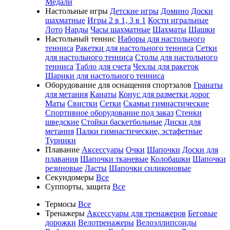
Медали
Настольные игры
Детские игры
Домино
Доски
шахматные
Игры 2 в 1, 3 в 1
Кости игральные
Лото
Нарды
Часы шахматные
Шахматы
Шашки
Настольный теннис
Наборы для настольного
тенниса
Ракетки для настольного тенниса
Сетки
для настольного тенниса
Столы для настольного
тенниса
Табло для счета
Чехлы для ракеток
Шарики для настольного тенниса
Оборудование для оснащения спортзалов
Гранаты
для метания
Канаты
Конус для разметки дорог
Маты
Свистки
Сетки
Скамьи гимнастические
Спортивное оборудование под заказ
Стенки
шведские
Стойки баскетбольные
Диски для
метания
Палки гимнастические, эстафетные
Турники
Плавание
Аксессуары
Очки
Шапочки
Доски для
плавания
Шапочки тканевые
Колобашки
Шапочки
резиновые
Ласты
Шапочки силиконовые
Секундомеры
Все
Суппорты, защита
Все
Термосы
Все
Тренажеры
Аксессуары для тренажеров
Беговые
дорожки
Велотренажеры
Велоэллипсоиды