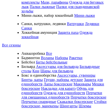
комплекты
Мази, парафины
Одежда для беговых
лыж
Палки лыжные
Палки для скандинавской
ходьбы
Мини-лыжи, набор хоккейный
Мини-лыжи
Санки, ватрушки, ледянки
Ватрушки
Ледянки
Санки
Хоккейная амуниция
Защита паха
Одежда
хоккейная
Все сезоны
Аквааэробика
Все
Бадминтон
Воланы
Наборы
Ракетки
Бейсбол
Биты бейсбольные
Бильярд
Аксессуары для бильярда
Бильярдные
столы
Кии
Шары для бильярда
Бокс и единоборства
Аксессуары, сувениры
Бинты, капы
Груши, наборы детские
Защита для
единоборств
Лапы боксерские
Макивары
Мешки
боксерские
Накладки для каратэ
Обувь для
единоборств
Одежда для единоборств
Перчатки
для смешанных единоборств
Перчатки боксерские
Перчатки снарядные
Скакалки боксерские
Стойки
боксерские, манекены
Шингарты
Шлемы