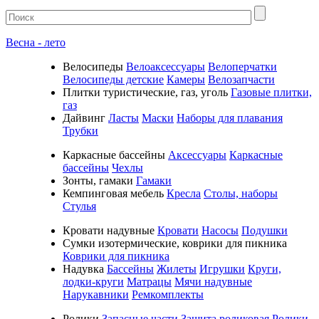
Весна - лето
Велосипеды
Велоаксессуары
Велоперчатки
Велосипеды детские
Камеры
Велозапчасти
Плитки туристические, газ, уголь
Газовые плитки,
газ
Дайвинг
Ласты
Маски
Наборы для плавания
Трубки
Каркасные бассейны
Аксессуары
Каркасные
бассейны
Чехлы
Зонты, гамаки
Гамаки
Кемпинговая мебель
Кресла
Столы, наборы
Стулья
Кровати надувные
Кровати
Насосы
Подушки
Cумки изотермические, коврики для пикника
Коврики для пикника
Надувка
Бассейны
Жилеты
Игрушки
Круги,
лодки-круги
Матрацы
Мячи надувные
Нарукавники
Ремкомплекты
Ролики
Запасные части
Защита роликовая
Ролики