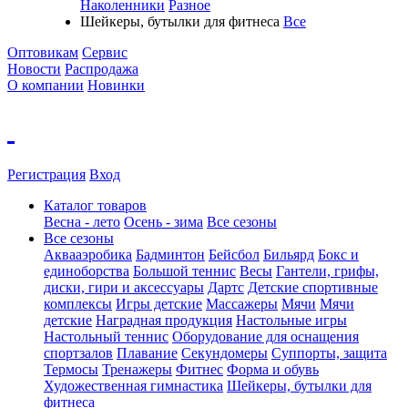
Наколенники
Разное
Шейкеры, бутылки для фитнеса
Все
Оптовикам
Сервис
Новости
Распродажа
О компании
Новинки
Регистрация
Вход
Каталог товаров
Весна - лето
Осень - зима
Все сезоны
Все сезоны
Аквааэробика
Бадминтон
Бейсбол
Бильярд
Бокс и
единоборства
Большой теннис
Весы
Гантели, грифы,
диски, гири и аксессуары
Дартс
Детские спортивные
комплексы
Игры детские
Массажеры
Мячи
Мячи
детские
Наградная продукция
Настольные игры
Настольный теннис
Оборудование для оснащения
спортзалов
Плавание
Секундомеры
Суппорты, защита
Термосы
Тренажеры
Фитнес
Форма и обувь
Художественная гимнастика
Шейкеры, бутылки для
фитнеса