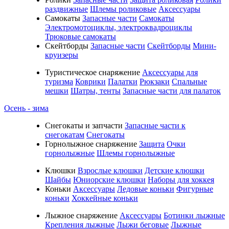
раздвижные
Шлемы роликовые
Аксессуары
Самокаты
Запасные части
Самокаты
Электромотоциклы, электроквадроциклы
Трюковые самокаты
Скейтборды
Запасные части
Скейтборды
Мини-
круизеры
Туристическое снаряжение
Аксессуары для
туризма
Коврики
Палатки
Рюкзаки
Спальные
мешки
Шатры, тенты
Запасные части для палаток
Осень - зима
Cнегокаты и запчасти
Запасные части к
снегокатам
Снегокаты
Горнолыжное снаряжение
Защита
Очки
горнолыжные
Шлемы горнолыжные
Клюшки
Взрослые клюшки
Детские клюшки
Шайбы
Юниорские клюшки
Наборы для хоккея
Коньки
Аксессуары
Ледовые коньки
Фигурные
коньки
Хоккейные коньки
Лыжное снаряжение
Аксессуары
Ботинки лыжные
Крепления лыжные
Лыжи беговые
Лыжные