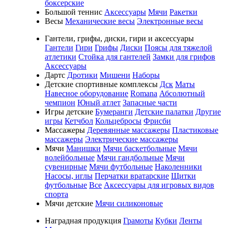
боксерские
Большой теннис
Аксессуары
Мячи
Ракетки
Весы
Механические весы
Электронные весы
Гантели, грифы, диски, гири и аксессуары
Гантели
Гири
Грифы
Диски
Поясы для тяжелой
атлетики
Стойка для гантелей
Замки для грифов
Аксессуары
Дартс
Дротики
Мишени
Наборы
Детские спортивные комплексы
Дск
Маты
Навесное оборудование
Romana
Абсолютный
чемпион
Юный атлет
Запасные части
Игры детские
Бумеранги
Детские палатки
Другие
игры
Кетчбол
Кольцебросы
Фрисби
Массажеры
Деревянные массажеры
Пластиковые
массажеры
Электрические массажеры
Мячи
Манишки
Мячи баскетбольные
Мячи
волейбольные
Мячи гандбольные
Мячи
сувенирные
Мячи футбольные
Наколенники
Насосы, иглы
Перчатки вратарские
Щитки
футбольные
Все
Аксессуары для игровых видов
спорта
Мячи детские
Мячи силиконовые
Наградная продукция
Грамоты
Кубки
Ленты