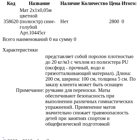
Код
Название
Наличие
Количество
Цена
Итого:
Мат 2х1х0,05м
цветной
358620
(полиэстр) сине-
Нет
2800
0
голубой
Арт.10445сг
Всего наименований
0
на сумму
0
Характеристики
представляет собой поролон плотностью
до 20 кг/м3 с чехлом из полиэстера PU
(оксфорд - прочный, водо и
грязеотталкивающий материал). Длина:
200 см, ширина: 100 см, толщина 5 см. По
заказу клиента может быть оснащен
Примечание:
ручками для переноски. Маты
обеспечивают безопасность при
выполнении различных гимнастических
упражнений. Применение матов
значительно снижает травмоопасность
детей при занятиях спортом и
общефизической подготовкой