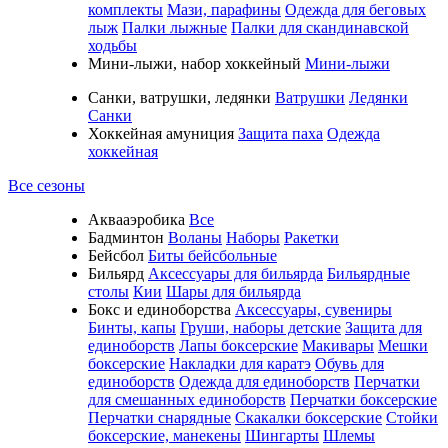
комплекты
Мази, парафины
Одежда для беговых
лыж
Палки лыжные
Палки для скандинавской
ходьбы
Мини-лыжи, набор хоккейный
Мини-лыжи
Санки, ватрушки, ледянки
Ватрушки
Ледянки
Санки
Хоккейная амуниция
Защита паха
Одежда
хоккейная
Все сезоны
Аквааэробика
Все
Бадминтон
Воланы
Наборы
Ракетки
Бейсбол
Биты бейсбольные
Бильярд
Аксессуары для бильярда
Бильярдные
столы
Кии
Шары для бильярда
Бокс и единоборства
Аксессуары, сувениры
Бинты, капы
Груши, наборы детские
Защита для
единоборств
Лапы боксерские
Макивары
Мешки
боксерские
Накладки для каратэ
Обувь для
единоборств
Одежда для единоборств
Перчатки
для смешанных единоборств
Перчатки боксерские
Перчатки снарядные
Скакалки боксерские
Стойки
боксерские, манекены
Шингарты
Шлемы