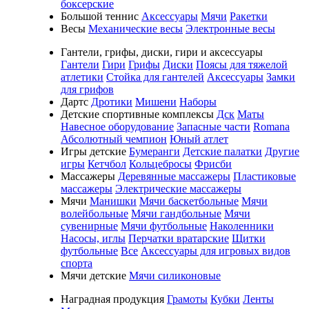
боксерские
Большой теннис
Аксессуары
Мячи
Ракетки
Весы
Механические весы
Электронные весы
Гантели, грифы, диски, гири и аксессуары
Гантели
Гири
Грифы
Диски
Поясы для тяжелой
атлетики
Стойка для гантелей
Аксессуары
Замки
для грифов
Дартс
Дротики
Мишени
Наборы
Детские спортивные комплексы
Дск
Маты
Навесное оборудование
Запасные части
Romana
Абсолютный чемпион
Юный атлет
Игры детские
Бумеранги
Детские палатки
Другие
игры
Кетчбол
Кольцебросы
Фрисби
Массажеры
Деревянные массажеры
Пластиковые
массажеры
Электрические массажеры
Мячи
Манишки
Мячи баскетбольные
Мячи
волейбольные
Мячи гандбольные
Мячи
сувенирные
Мячи футбольные
Наколенники
Насосы, иглы
Перчатки вратарские
Щитки
футбольные
Все
Аксессуары для игровых видов
спорта
Мячи детские
Мячи силиконовые
Наградная продукция
Грамоты
Кубки
Ленты