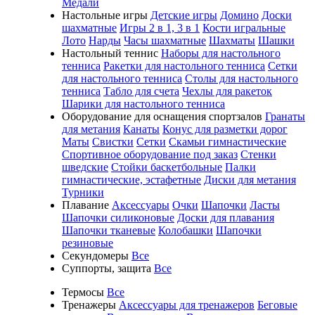
Медали
Настольные игры
Детские игры
Домино
Доски
шахматные
Игры 2 в 1, 3 в 1
Кости игральные
Лото
Нарды
Часы шахматные
Шахматы
Шашки
Настольный теннис
Наборы для настольного
тенниса
Ракетки для настольного тенниса
Сетки
для настольного тенниса
Столы для настольного
тенниса
Табло для счета
Чехлы для ракеток
Шарики для настольного тенниса
Оборудование для оснащения спортзалов
Гранаты
для метания
Канаты
Конус для разметки дорог
Маты
Свистки
Сетки
Скамьи гимнастические
Спортивное оборудование под заказ
Стенки
шведские
Стойки баскетбольные
Палки
гимнастические, эстафетные
Диски для метания
Турники
Плавание
Аксессуары
Очки
Шапочки
Ласты
Шапочки силиконовые
Доски для плавания
Шапочки тканевые
Колобашки
Шапочки
резиновые
Секундомеры
Все
Суппорты, защита
Все
Термосы
Все
Тренажеры
Аксессуары для тренажеров
Беговые