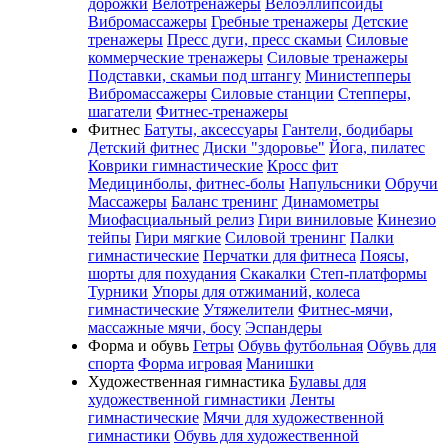
дорожки
Велотренажеры
Велоэллипсоиды
Вибромассажеры
Гребные тренажеры
Детские
тренажеры
Пресс дуги, пресс скамьи
Силовые
коммерческие тренажеры
Силовые тренажеры
Подставки, скамьи под штангу
Министепперы
Вибромассажеры
Силовые станции
Степперы,
шагатели
Фитнес-тренажеры
Фитнес
Батуты, аксессуары
Гантели, бодибары
Детский фитнес
Диски "здоровье"
Йога, пилатес
Коврики гимнастические
Кросс фит
Медицинболы, фитнес-болы
Напульсники
Обручи
Массажеры
Баланс тренинг
Динамометры
Миофасциальный релиз
Гири виниловые
Кинезио
тейпы
Гири мягкие
Силовой тренинг
Палки
гимнастические
Перчатки для фитнеса
Поясы,
шорты для похудания
Скакалки
Степ-платформы
Турники
Упоры для отжиманий, колеса
гимнастические
Утяжелители
Фитнес-мячи,
массажные мячи, босу
Эспандеры
Форма и обувь
Гетры
Обувь футбольная
Обувь для
спорта
Форма игровая
Манишки
Художественная гимнастика
Булавы для
художественной гимнастики
Ленты
гимнастические
Мячи для художественной
гимнастики
Обувь для художественной