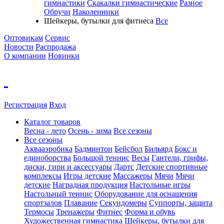
гимнастики
Скакалки гимнастические
Разное
Обручи
Наколенники
Шейкеры, бутылки для фитнеса
Все
Оптовикам
Сервис
Новости
Распродажа
О компании
Новинки
Регистрация
Вход
Каталог товаров
Весна - лето
Осень - зима
Все сезоны
Все сезоны
Аквааэробика
Бадминтон
Бейсбол
Бильярд
Бокс и
единоборства
Большой теннис
Весы
Гантели, грифы,
диски, гири и аксессуары
Дартс
Детские спортивные
комплексы
Игры детские
Массажеры
Мячи
Мячи
детские
Наградная продукция
Настольные игры
Настольный теннис
Оборудование для оснащения
спортзалов
Плавание
Секундомеры
Суппорты, защита
Термосы
Тренажеры
Фитнес
Форма и обувь
Художественная гимнастика
Шейкеры, бутылки для