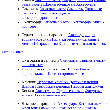
раздвижные
Шлемы роликовые
Аксессуары
Самокаты
Запасные части
Самокаты
Трюковые
самокаты
Электромотоциклы,
электроквадроциклы
Скейтборды
Запасные части
Скейтборды
Мини-
круизеры
Туристическое снаряжение
Аксессуары для
туризма
Коврики
Палатки
Рюкзаки
Спальные
мешки
Шатры, тенты
Запасные части для палаток
Осень - зима
Cнегокаты и запчасти
Снегокаты
Запасные части
к снегокатам
Горнолыжное снаряжение
Защита
Очки
горнолыжные
Шлемы горнолыжные
Клюшки
Взрослые клюшки
Детские клюшки
Шайбы
Юниорские клюшки
Наборы для хоккея
Коньки
Аксессуары
Ледовые коньки
Фигурные
коньки
Хоккейные коньки
Лыжное снаряжение
Аксессуары
Ботинки лыжные
Крепления лыжные
Лыжи беговые
Лыжные