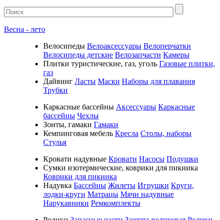
Весна - лето
Велосипеды
Велоаксессуары
Велоперчатки
Велосипеды детские
Велозапчасти
Камеры
Плитки туристические, газ, уголь
Газовые плитки,
газ
Дайвинг
Ласты
Маски
Наборы для плавания
Трубки
Каркасные бассейны
Аксессуары
Каркасные
бассейны
Чехлы
Зонты, гамаки
Гамаки
Кемпинговая мебель
Кресла
Столы, наборы
Стулья
Кровати надувные
Кровати
Насосы
Подушки
Cумки изотермические, коврики для пикника
Коврики для пикника
Надувка
Бассейны
Жилеты
Игрушки
Круги,
лодки-круги
Матрацы
Мячи надувные
Нарукавники
Ремкомплекты
Ролики
Запасные части
Защита роликовая
Ролики