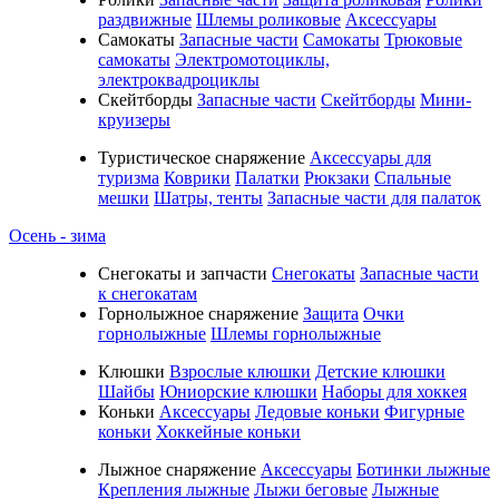
раздвижные
Шлемы роликовые
Аксессуары
Самокаты
Запасные части
Самокаты
Трюковые
самокаты
Электромотоциклы,
электроквадроциклы
Скейтборды
Запасные части
Скейтборды
Мини-
круизеры
Туристическое снаряжение
Аксессуары для
туризма
Коврики
Палатки
Рюкзаки
Спальные
мешки
Шатры, тенты
Запасные части для палаток
Осень - зима
Cнегокаты и запчасти
Снегокаты
Запасные части
к снегокатам
Горнолыжное снаряжение
Защита
Очки
горнолыжные
Шлемы горнолыжные
Клюшки
Взрослые клюшки
Детские клюшки
Шайбы
Юниорские клюшки
Наборы для хоккея
Коньки
Аксессуары
Ледовые коньки
Фигурные
коньки
Хоккейные коньки
Лыжное снаряжение
Аксессуары
Ботинки лыжные
Крепления лыжные
Лыжи беговые
Лыжные