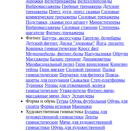
дорожки
Велотренажеры
Велоэллипсоиды
Вибромассажеры
Гребные тренажеры
Детские
тренажеры
Пресс дуги, пресс скамьи
Силовые
коммерческие тренажеры
Силовые тренажеры
Подставки, скамьи под штангу
Министепперы
Вибромассажеры
Силовые станции
Степперы,
шагатели
Фитнес-тренажеры
Фитнес
Батуты, аксессуары
Гантели, бодибары
Детский фитнес
Диски "здоровье"
Йога, пилатес
Коврики гимнастические
Кросс фит
Медицинболы, фитнес-болы
Напульсники
Обручи
Массажеры
Баланс тренинг
Динамометры
Миофасциальный релиз
Гири виниловые
Кинезио
тейпы
Гири мягкие
Силовой тренинг
Палки
гимнастические
Перчатки для фитнеса
Поясы,
шорты для похудания
Скакалки
Степ-платформы
Турники
Упоры для отжиманий, колеса
гимнастические
Утяжелители
Фитнес-мячи,
массажные мячи, босу
Эспандеры
Форма и обувь
Гетры
Обувь футбольная
Обувь для
спорта
Форма игровая
Манишки
Художественная гимнастика
Булавы для
художественной гимнастики
Ленты
гимнастические
Мячи для художественной
гимнастики
Обувь для художественной