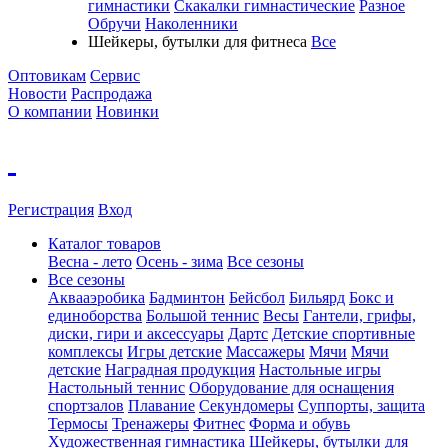
гимнастики
Скакалки гимнастические
Разное
Обручи
Наколенники
Шейкеры, бутылки для фитнеса
Все
Оптовикам
Сервис
Новости
Распродажа
О компании
Новинки
Регистрация
Вход
Каталог товаров
Весна - лето
Осень - зима
Все сезоны
Все сезоны
Аквааэробика
Бадминтон
Бейсбол
Бильярд
Бокс и
единоборства
Большой теннис
Весы
Гантели, грифы,
диски, гири и аксессуары
Дартс
Детские спортивные
комплексы
Игры детские
Массажеры
Мячи
Мячи
детские
Наградная продукция
Настольные игры
Настольный теннис
Оборудование для оснащения
спортзалов
Плавание
Секундомеры
Суппорты, защита
Термосы
Тренажеры
Фитнес
Форма и обувь
Художественная гимнастика
Шейкеры, бутылки для