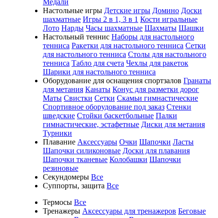
Медали
Настольные игры
Детские игры
Домино
Доски
шахматные
Игры 2 в 1, 3 в 1
Кости игральные
Лото
Нарды
Часы шахматные
Шахматы
Шашки
Настольный теннис
Наборы для настольного
тенниса
Ракетки для настольного тенниса
Сетки
для настольного тенниса
Столы для настольного
тенниса
Табло для счета
Чехлы для ракеток
Шарики для настольного тенниса
Оборудование для оснащения спортзалов
Гранаты
для метания
Канаты
Конус для разметки дорог
Маты
Свистки
Сетки
Скамьи гимнастические
Спортивное оборудование под заказ
Стенки
шведские
Стойки баскетбольные
Палки
гимнастические, эстафетные
Диски для метания
Турники
Плавание
Аксессуары
Очки
Шапочки
Ласты
Шапочки силиконовые
Доски для плавания
Шапочки тканевые
Колобашки
Шапочки
резиновые
Секундомеры
Все
Суппорты, защита
Все
Термосы
Все
Тренажеры
Аксессуары для тренажеров
Беговые