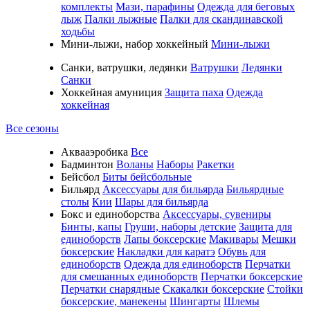
комплекты
Мази, парафины
Одежда для беговых
лыж
Палки лыжные
Палки для скандинавской
ходьбы
Мини-лыжи, набор хоккейный
Мини-лыжи
Санки, ватрушки, ледянки
Ватрушки
Ледянки
Санки
Хоккейная амуниция
Защита паха
Одежда
хоккейная
Все сезоны
Аквааэробика
Все
Бадминтон
Воланы
Наборы
Ракетки
Бейсбол
Биты бейсбольные
Бильярд
Аксессуары для бильярда
Бильярдные
столы
Кии
Шары для бильярда
Бокс и единоборства
Аксессуары, сувениры
Бинты, капы
Груши, наборы детские
Защита для
единоборств
Лапы боксерские
Макивары
Мешки
боксерские
Накладки для каратэ
Обувь для
единоборств
Одежда для единоборств
Перчатки
для смешанных единоборств
Перчатки боксерские
Перчатки снарядные
Скакалки боксерские
Стойки
боксерские, манекены
Шингарты
Шлемы