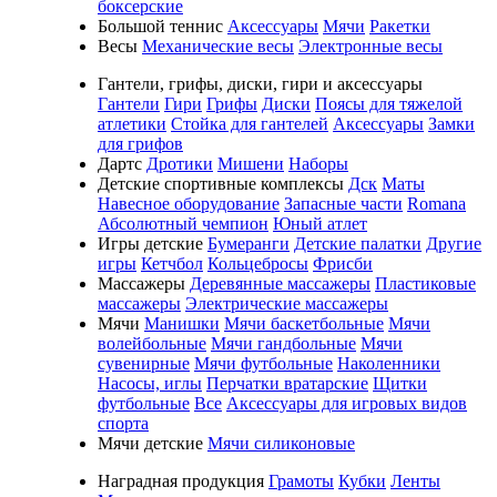
боксерские
Большой теннис
Аксессуары
Мячи
Ракетки
Весы
Механические весы
Электронные весы
Гантели, грифы, диски, гири и аксессуары
Гантели
Гири
Грифы
Диски
Поясы для тяжелой
атлетики
Стойка для гантелей
Аксессуары
Замки
для грифов
Дартс
Дротики
Мишени
Наборы
Детские спортивные комплексы
Дск
Маты
Навесное оборудование
Запасные части
Romana
Абсолютный чемпион
Юный атлет
Игры детские
Бумеранги
Детские палатки
Другие
игры
Кетчбол
Кольцебросы
Фрисби
Массажеры
Деревянные массажеры
Пластиковые
массажеры
Электрические массажеры
Мячи
Манишки
Мячи баскетбольные
Мячи
волейбольные
Мячи гандбольные
Мячи
сувенирные
Мячи футбольные
Наколенники
Насосы, иглы
Перчатки вратарские
Щитки
футбольные
Все
Аксессуары для игровых видов
спорта
Мячи детские
Мячи силиконовые
Наградная продукция
Грамоты
Кубки
Ленты