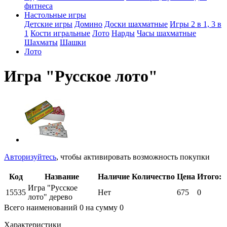
фитнеса
Настольные игры
Детские игры
Домино
Доски шахматные
Игры 2 в 1, 3 в
1
Кости игральные
Лото
Нарды
Часы шахматные
Шахматы
Шашки
Лото
Игра "Русское лото"
Авторизуйтесь
, чтобы активировать возможность покупки
Код
Название
Наличие
Количество
Цена
Итого:
Игра "Русское
15535
Нет
675
0
лото" дерево
Всего наименований
0
на сумму
0
Характеристики