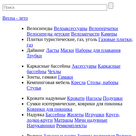
Весна - лето
Велосипеды
Велоаксессуары
Велоперчатки
Велосипеды детские
Велозапчасти
Камеры
Плитки туристические, газ, уголь
Газовые плитки,
газ
Дайвинг
Ласты
Маски
Наборы для плавания
Трубки
Каркасные бассейны
Аксессуары
Каркасные
бассейны
Чехлы
Зонты, гамаки
Гамаки
Кемпинговая мебель
Кресла
Столы, наборы
Стулья
Кровати надувные
Кровати
Насосы
Подушки
Cумки изотермические, коврики для пикника
Коврики для пикника
Надувка
Бассейны
Жилеты
Игрушки
Круги,
лодки-круги
Матрацы
Мячи надувные
Нарукавники
Ремкомплекты
Ролики
Запасные части
Защита роликовая
Ролики