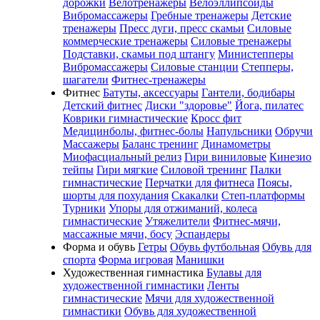
дорожки
Велотренажеры
Велоэллипсоиды
Вибромассажеры
Гребные тренажеры
Детские
тренажеры
Пресс дуги, пресс скамьи
Силовые
коммерческие тренажеры
Силовые тренажеры
Подставки, скамьи под штангу
Министепперы
Вибромассажеры
Силовые станции
Степперы,
шагатели
Фитнес-тренажеры
Фитнес
Батуты, аксессуары
Гантели, бодибары
Детский фитнес
Диски "здоровье"
Йога, пилатес
Коврики гимнастические
Кросс фит
Медицинболы, фитнес-болы
Напульсники
Обручи
Массажеры
Баланс тренинг
Динамометры
Миофасциальный релиз
Гири виниловые
Кинезио
тейпы
Гири мягкие
Силовой тренинг
Палки
гимнастические
Перчатки для фитнеса
Поясы,
шорты для похудания
Скакалки
Степ-платформы
Турники
Упоры для отжиманий, колеса
гимнастические
Утяжелители
Фитнес-мячи,
массажные мячи, босу
Эспандеры
Форма и обувь
Гетры
Обувь футбольная
Обувь для
спорта
Форма игровая
Манишки
Художественная гимнастика
Булавы для
художественной гимнастики
Ленты
гимнастические
Мячи для художественной
гимнастики
Обувь для художественной