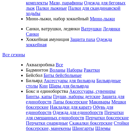
комплекты
Мази, парафины
Одежда для беговых
лыж
Палки лыжные
Палки для скандинавской
ходьбы
Мини-лыжи, набор хоккейный
Мини-лыжи
Санки, ватрушки, ледянки
Ватрушки
Ледянки
Санки
Хоккейная амуниция
Защита паха
Одежда
хоккейная
Все сезоны
Аквааэробика
Все
Бадминтон
Воланы
Наборы
Ракетки
Бейсбол
Биты бейсбольные
Бильярд
Аксессуары для бильярда
Бильярдные
столы
Кии
Шары для бильярда
Бокс и единоборства
Аксессуары, сувениры
Бинты, капы
Груши, наборы детские
Защита для
единоборств
Лапы боксерские
Макивары
Мешки
боксерские
Накладки для каратэ
Обувь для
единоборств
Одежда для единоборств
Перчатки
для смешанных единоборств
Перчатки боксерские
Перчатки снарядные
Скакалки боксерские
Стойки
боксерские, манекены
Шингарты
Шлемы