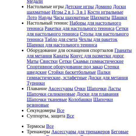
Медали
Настольные игры
Детские игры
Домино
Доски
шахматные
Игры 2 в 1, 3 в 1
Кости игральные
Лото
Нарды
Часы шахматные
Шахматы
Шашки
Настольный теннис
Наборы для настольного
тенниса
Ракетки для настольного тенниса
Сетки
для настольного тенниса
Столы для настольного
тенниса
Табло для счета
Чехлы для ракеток
Шарики для настольного тенниса
Оборудование для оснащения спортзалов
Гранаты
для метания
Канаты
Конус для разметки дорог
Маты
Свистки
Сетки
Скамьи гимнастические
Спортивное оборудование под заказ
Стенки
шведские
Стойки баскетбольные
Палки
гимнастические, эстафетные
Диски для метания
Турники
Плавание
Аксессуары
Очки
Шапочки
Ласты
Шапочки силиконовые
Доски для плавания
Шапочки тканевые
Колобашки
Шапочки
резиновые
Секундомеры
Все
Суппорты, защита
Все
Термосы
Все
Тренажеры
Аксессуары для тренажеров
Беговые