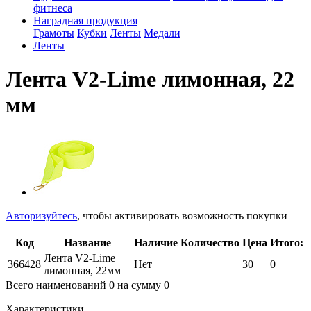
фитнеса
Наградная продукция
Грамоты
Кубки
Ленты
Медали
Ленты
Лента V2-Lime лимонная, 22
мм
Авторизуйтесь
, чтобы активировать возможность покупки
Код
Название
Наличие
Количество
Цена
Итого:
Лента V2-Lime
366428
Нет
30
0
лимонная, 22мм
Всего наименований
0
на сумму
0
Характеристики