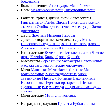
боксерские
Большой теннис
Аксессуары
Мячи
Ракетки
Весы
Механические весы
Электронные весы
Гантели, грифы, диски, гири и аксессуары
Гантели
Гири
Грифы
Диски
Поясы для тяжелой
атлетики
Стойка для гантелей
Аксессуары
Замки
для грифов
Дартс
Дротики
Мишени
Наборы
Детские спортивные комплексы
Дск
Маты
Навесное оборудование
Запасные части
Romana
Абсолютный чемпион
Юный атлет
Игры детские
Бумеранги
Детские палатки
Другие
игры
Кетчбол
Кольцебросы
Фрисби
Массажеры
Деревянные массажеры
Пластиковые
массажеры
Электрические массажеры
Мячи
Манишки
Мячи баскетбольные
Мячи
волейбольные
Мячи гандбольные
Мячи
сувенирные
Мячи футбольные
Наколенники
Насосы, иглы
Перчатки вратарские
Щитки
футбольные
Все
Аксессуары для игровых видов
спорта
Мячи детские
Мячи силиконовые
Наградная продукция
Грамоты
Кубки
Ленты