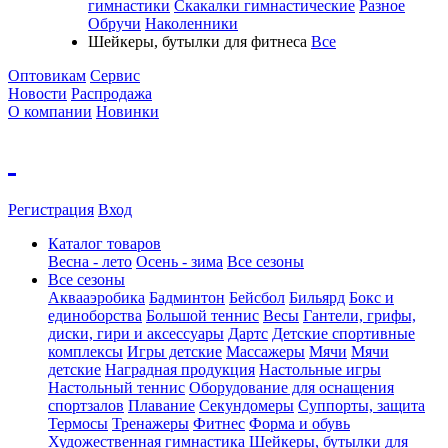
гимнастики
Скакалки гимнастические
Разное
Обручи
Наколенники
Шейкеры, бутылки для фитнеса
Все
Оптовикам
Сервис
Новости
Распродажа
О компании
Новинки
Регистрация
Вход
Каталог товаров
Весна - лето
Осень - зима
Все сезоны
Все сезоны
Аквааэробика
Бадминтон
Бейсбол
Бильярд
Бокс и
единоборства
Большой теннис
Весы
Гантели, грифы,
диски, гири и аксессуары
Дартс
Детские спортивные
комплексы
Игры детские
Массажеры
Мячи
Мячи
детские
Наградная продукция
Настольные игры
Настольный теннис
Оборудование для оснащения
спортзалов
Плавание
Секундомеры
Суппорты, защита
Термосы
Тренажеры
Фитнес
Форма и обувь
Художественная гимнастика
Шейкеры, бутылки для