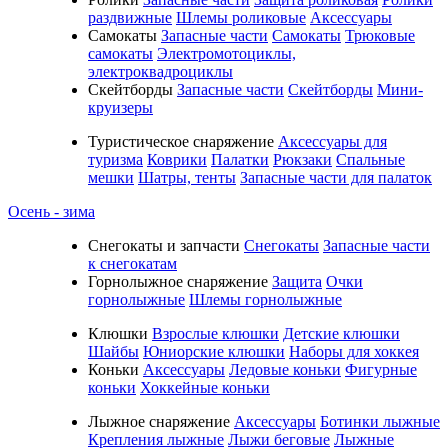
раздвижные
Шлемы роликовые
Аксессуары
Самокаты
Запасные части
Самокаты
Трюковые
самокаты
Электромотоциклы,
электроквадроциклы
Скейтборды
Запасные части
Скейтборды
Мини-
круизеры
Туристическое снаряжение
Аксессуары для
туризма
Коврики
Палатки
Рюкзаки
Спальные
мешки
Шатры, тенты
Запасные части для палаток
Осень - зима
Cнегокаты и запчасти
Снегокаты
Запасные части
к снегокатам
Горнолыжное снаряжение
Защита
Очки
горнолыжные
Шлемы горнолыжные
Клюшки
Взрослые клюшки
Детские клюшки
Шайбы
Юниорские клюшки
Наборы для хоккея
Коньки
Аксессуары
Ледовые коньки
Фигурные
коньки
Хоккейные коньки
Лыжное снаряжение
Аксессуары
Ботинки лыжные
Крепления лыжные
Лыжи беговые
Лыжные