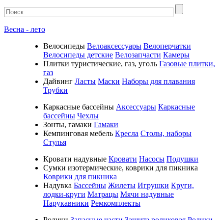
Весна - лето
Велосипеды
Велоаксессуары
Велоперчатки
Велосипеды детские
Велозапчасти
Камеры
Плитки туристические, газ, уголь
Газовые плитки,
газ
Дайвинг
Ласты
Маски
Наборы для плавания
Трубки
Каркасные бассейны
Аксессуары
Каркасные
бассейны
Чехлы
Зонты, гамаки
Гамаки
Кемпинговая мебель
Кресла
Столы, наборы
Стулья
Кровати надувные
Кровати
Насосы
Подушки
Cумки изотермические, коврики для пикника
Коврики для пикника
Надувка
Бассейны
Жилеты
Игрушки
Круги,
лодки-круги
Матрацы
Мячи надувные
Нарукавники
Ремкомплекты
Ролики
Запасные части
Защита роликовая
Ролики