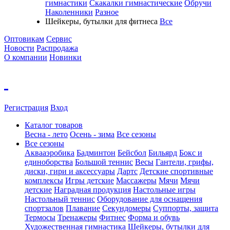
гимнастики
Скакалки гимнастические
Обручи
Наколенники
Разное
Шейкеры, бутылки для фитнеса
Все
Оптовикам
Сервис
Новости
Распродажа
О компании
Новинки
Регистрация
Вход
Каталог товаров
Весна - лето
Осень - зима
Все сезоны
Все сезоны
Аквааэробика
Бадминтон
Бейсбол
Бильярд
Бокс и
единоборства
Большой теннис
Весы
Гантели, грифы,
диски, гири и аксессуары
Дартс
Детские спортивные
комплексы
Игры детские
Массажеры
Мячи
Мячи
детские
Наградная продукция
Настольные игры
Настольный теннис
Оборудование для оснащения
спортзалов
Плавание
Секундомеры
Суппорты, защита
Термосы
Тренажеры
Фитнес
Форма и обувь
Художественная гимнастика
Шейкеры, бутылки для