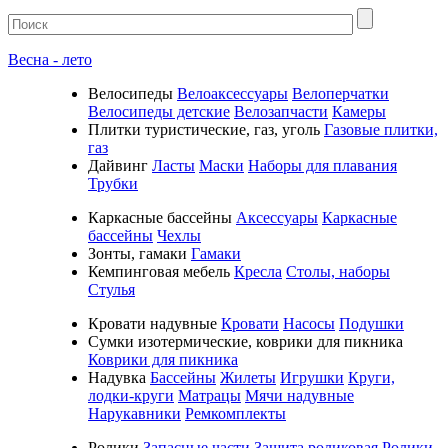
Весна - лето
Велосипеды
Велоаксессуары
Велоперчатки
Велосипеды детские
Велозапчасти
Камеры
Плитки туристические, газ, уголь
Газовые плитки,
газ
Дайвинг
Ласты
Маски
Наборы для плавания
Трубки
Каркасные бассейны
Аксессуары
Каркасные
бассейны
Чехлы
Зонты, гамаки
Гамаки
Кемпинговая мебель
Кресла
Столы, наборы
Стулья
Кровати надувные
Кровати
Насосы
Подушки
Cумки изотермические, коврики для пикника
Коврики для пикника
Надувка
Бассейны
Жилеты
Игрушки
Круги,
лодки-круги
Матрацы
Мячи надувные
Нарукавники
Ремкомплекты
Ролики
Запасные части
Защита роликовая
Ролики