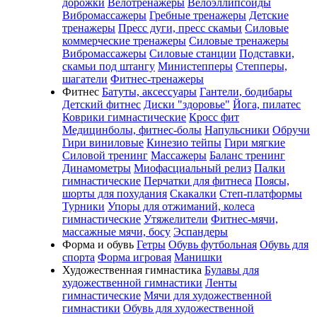
дорожки
Велотренажеры
Велоэллипсоиды
Вибромассажеры
Гребные тренажеры
Детские
тренажеры
Пресс дуги, пресс скамьи
Силовые
коммерческие тренажеры
Силовые тренажеры
Вибромассажеры
Силовые станции
Подставки,
скамьи под штангу
Министепперы
Степперы,
шагатели
Фитнес-тренажеры
Фитнес
Батуты, аксессуары
Гантели, бодибары
Детский фитнес
Диски "здоровье"
Йога, пилатес
Коврики гимнастические
Кросс фит
Медицинболы, фитнес-болы
Напульсники
Обручи
Гири виниловые
Кинезио тейпы
Гири мягкие
Силовой тренинг
Массажеры
Баланс тренинг
Динамометры
Миофасциальный релиз
Палки
гимнастические
Перчатки для фитнеса
Поясы,
шорты для похудания
Скакалки
Степ-платформы
Турники
Упоры для отжиманий, колеса
гимнастические
Утяжелители
Фитнес-мячи,
массажные мячи, босу
Эспандеры
Форма и обувь
Гетры
Обувь футбольная
Обувь для
спорта
Форма игровая
Манишки
Художественная гимнастика
Булавы для
художественной гимнастики
Ленты
гимнастические
Мячи для художественной
гимнастики
Обувь для художественной