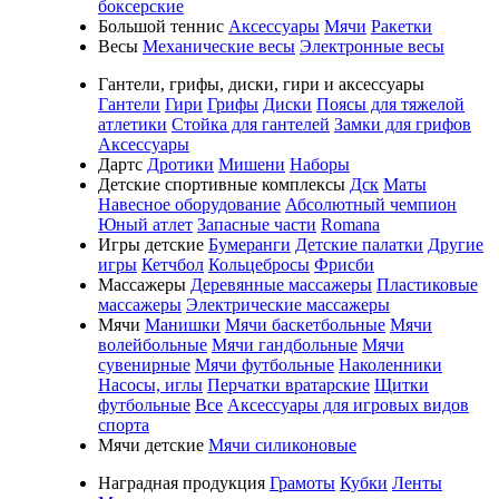
боксерские
Большой теннис
Аксессуары
Мячи
Ракетки
Весы
Механические весы
Электронные весы
Гантели, грифы, диски, гири и аксессуары
Гантели
Гири
Грифы
Диски
Поясы для тяжелой
атлетики
Стойка для гантелей
Замки для грифов
Аксессуары
Дартс
Дротики
Мишени
Наборы
Детские спортивные комплексы
Дск
Маты
Навесное оборудование
Абсолютный чемпион
Юный атлет
Запасные части
Romana
Игры детские
Бумеранги
Детские палатки
Другие
игры
Кетчбол
Кольцебросы
Фрисби
Массажеры
Деревянные массажеры
Пластиковые
массажеры
Электрические массажеры
Мячи
Манишки
Мячи баскетбольные
Мячи
волейбольные
Мячи гандбольные
Мячи
сувенирные
Мячи футбольные
Наколенники
Насосы, иглы
Перчатки вратарские
Щитки
футбольные
Все
Аксессуары для игровых видов
спорта
Мячи детские
Мячи силиконовые
Наградная продукция
Грамоты
Кубки
Ленты