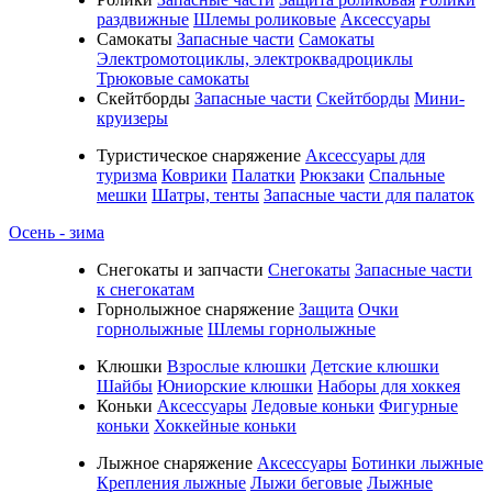
раздвижные
Шлемы роликовые
Аксессуары
Самокаты
Запасные части
Самокаты
Электромотоциклы, электроквадроциклы
Трюковые самокаты
Скейтборды
Запасные части
Скейтборды
Мини-
круизеры
Туристическое снаряжение
Аксессуары для
туризма
Коврики
Палатки
Рюкзаки
Спальные
мешки
Шатры, тенты
Запасные части для палаток
Осень - зима
Cнегокаты и запчасти
Снегокаты
Запасные части
к снегокатам
Горнолыжное снаряжение
Защита
Очки
горнолыжные
Шлемы горнолыжные
Клюшки
Взрослые клюшки
Детские клюшки
Шайбы
Юниорские клюшки
Наборы для хоккея
Коньки
Аксессуары
Ледовые коньки
Фигурные
коньки
Хоккейные коньки
Лыжное снаряжение
Аксессуары
Ботинки лыжные
Крепления лыжные
Лыжи беговые
Лыжные