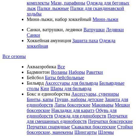
комплекты
Мази, парафины
Одежда для беговых
лыж
Палки лыжные
Палки для скандинавской
ходьбы
Мини-лыжи, набор хоккейный
Мини-лыжи
Санки, ватрушки, ледянки
Ватрушки
Ледянки
Санки
Хоккейная амуниция
Защита паха
Одежда
хоккейная
Все сезоны
Аквааэробика
Все
Бадминтон
Воланы
Наборы
Ракетки
Бейсбол
Биты бейсбольные
Бильярд
Аксессуары для бильярда
Бильярдные
столы
Кии
Шары для бильярда
Бокс и единоборства
Аксессуары, сувениры
Бинты, капы
Груши, наборы детские
Защита для
единоборств
Лапы боксерские
Макивары
Мешки
боксерские
Накладки для каратэ
Обувь для
единоборств
Одежда для единоборств
Перчатки
для смешанных единоборств
Перчатки боксерские
Перчатки снарядные
Скакалки боксерские
Стойки
боксерские, манекены
Шингарты
Шлемы