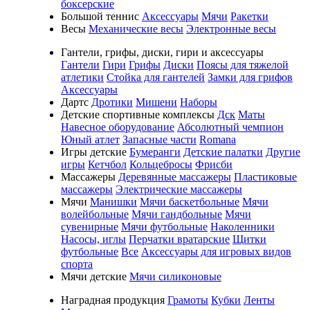
боксерские
Большой теннис
Аксессуары
Мячи
Ракетки
Весы
Механические весы
Электронные весы
Гантели, грифы, диски, гири и аксессуары
Гантели
Гири
Грифы
Диски
Поясы для тяжелой
атлетики
Стойка для гантелей
Замки для грифов
Аксессуары
Дартс
Дротики
Мишени
Наборы
Детские спортивные комплексы
Дск
Маты
Навесное оборудование
Абсолютный чемпион
Юный атлет
Запасные части
Romana
Игры детские
Бумеранги
Детские палатки
Другие
игры
Кетчбол
Кольцебросы
Фрисби
Массажеры
Деревянные массажеры
Пластиковые
массажеры
Электрические массажеры
Мячи
Манишки
Мячи баскетбольные
Мячи
волейбольные
Мячи гандбольные
Мячи
сувенирные
Мячи футбольные
Наколенники
Насосы, иглы
Перчатки вратарские
Щитки
футбольные
Все
Аксессуары для игровых видов
спорта
Мячи детские
Мячи силиконовые
Наградная продукция
Грамоты
Кубки
Ленты