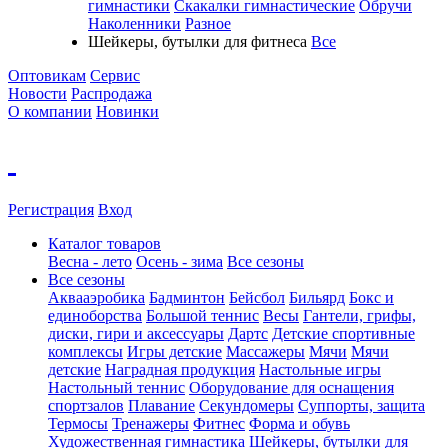
гимнастики
Скакалки гимнастические
Обручи
Наколенники
Разное
Шейкеры, бутылки для фитнеса
Все
Оптовикам
Сервис
Новости
Распродажа
О компании
Новинки
Регистрация
Вход
Каталог товаров
Весна - лето
Осень - зима
Все сезоны
Все сезоны
Аквааэробика
Бадминтон
Бейсбол
Бильярд
Бокс и
единоборства
Большой теннис
Весы
Гантели, грифы,
диски, гири и аксессуары
Дартс
Детские спортивные
комплексы
Игры детские
Массажеры
Мячи
Мячи
детские
Наградная продукция
Настольные игры
Настольный теннис
Оборудование для оснащения
спортзалов
Плавание
Секундомеры
Суппорты, защита
Термосы
Тренажеры
Фитнес
Форма и обувь
Художественная гимнастика
Шейкеры, бутылки для