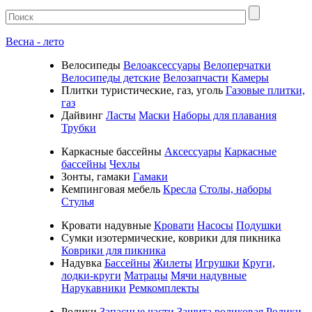
Весна - лето
Велосипеды
Велоаксессуары
Велоперчатки
Велосипеды детские
Велозапчасти
Камеры
Плитки туристические, газ, уголь
Газовые плитки,
газ
Дайвинг
Ласты
Маски
Наборы для плавания
Трубки
Каркасные бассейны
Аксессуары
Каркасные
бассейны
Чехлы
Зонты, гамаки
Гамаки
Кемпинговая мебель
Кресла
Столы, наборы
Стулья
Кровати надувные
Кровати
Насосы
Подушки
Cумки изотермические, коврики для пикника
Коврики для пикника
Надувка
Бассейны
Жилеты
Игрушки
Круги,
лодки-круги
Матрацы
Мячи надувные
Нарукавники
Ремкомплекты
Ролики
Запасные части
Защита роликовая
Ролики