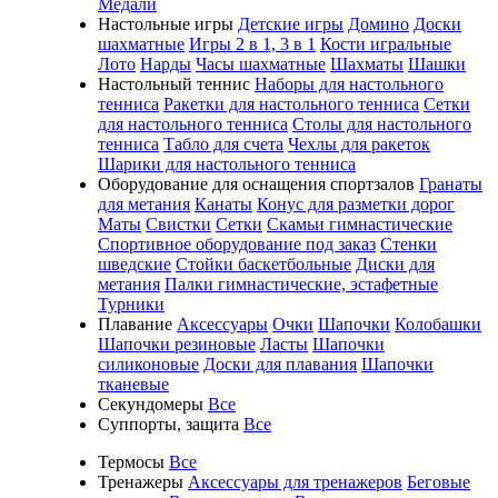
Медали
Настольные игры
Детские игры
Домино
Доски
шахматные
Игры 2 в 1, 3 в 1
Кости игральные
Лото
Нарды
Часы шахматные
Шахматы
Шашки
Настольный теннис
Наборы для настольного
тенниса
Ракетки для настольного тенниса
Сетки
для настольного тенниса
Столы для настольного
тенниса
Табло для счета
Чехлы для ракеток
Шарики для настольного тенниса
Оборудование для оснащения спортзалов
Гранаты
для метания
Канаты
Конус для разметки дорог
Маты
Свистки
Сетки
Скамьи гимнастические
Спортивное оборудование под заказ
Стенки
шведские
Стойки баскетбольные
Диски для
метания
Палки гимнастические, эстафетные
Турники
Плавание
Аксессуары
Очки
Шапочки
Колобашки
Шапочки резиновые
Ласты
Шапочки
силиконовые
Доски для плавания
Шапочки
тканевые
Секундомеры
Все
Суппорты, защита
Все
Термосы
Все
Тренажеры
Аксессуары для тренажеров
Беговые