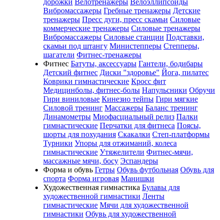
дорожки
Велотренажеры
Велоэллипсоиды
Вибромассажеры
Гребные тренажеры
Детские
тренажеры
Пресс дуги, пресс скамьи
Силовые
коммерческие тренажеры
Силовые тренажеры
Вибромассажеры
Силовые станции
Подставки,
скамьи под штангу
Министепперы
Степперы,
шагатели
Фитнес-тренажеры
Фитнес
Батуты, аксессуары
Гантели, бодибары
Детский фитнес
Диски "здоровье"
Йога, пилатес
Коврики гимнастические
Кросс фит
Медицинболы, фитнес-болы
Напульсники
Обручи
Гири виниловые
Кинезио тейпы
Гири мягкие
Силовой тренинг
Массажеры
Баланс тренинг
Динамометры
Миофасциальный релиз
Палки
гимнастические
Перчатки для фитнеса
Поясы,
шорты для похудания
Скакалки
Степ-платформы
Турники
Упоры для отжиманий, колеса
гимнастические
Утяжелители
Фитнес-мячи,
массажные мячи, босу
Эспандеры
Форма и обувь
Гетры
Обувь футбольная
Обувь для
спорта
Форма игровая
Манишки
Художественная гимнастика
Булавы для
художественной гимнастики
Ленты
гимнастические
Мячи для художественной
гимнастики
Обувь для художественной