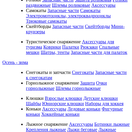
раздвижные
Шлемы роликовые
Аксессуары
Самокаты
Запасные части
Самокаты
Электромотоциклы, электроквадроциклы
Трюковые самокаты
Скейтборды
Запасные части
Скейтборды
Мини-
круизеры
Туристическое снаряжение
Аксессуары для
туризма
Коврики
Палатки
Рюкзаки
Спальные
мешки
Шатры, тенты
Запасные части для палаток
Осень - зима
Cнегокаты и запчасти
Снегокаты
Запасные части
к снегокатам
Горнолыжное снаряжение
Защита
Очки
горнолыжные
Шлемы горнолыжные
Клюшки
Взрослые клюшки
Детские клюшки
Шайбы
Юниорские клюшки
Наборы для хоккея
Коньки
Аксессуары
Ледовые коньки
Фигурные
коньки
Хоккейные коньки
Лыжное снаряжение
Аксессуары
Ботинки лыжные
Крепления лыжные
Лыжи беговые
Лыжные