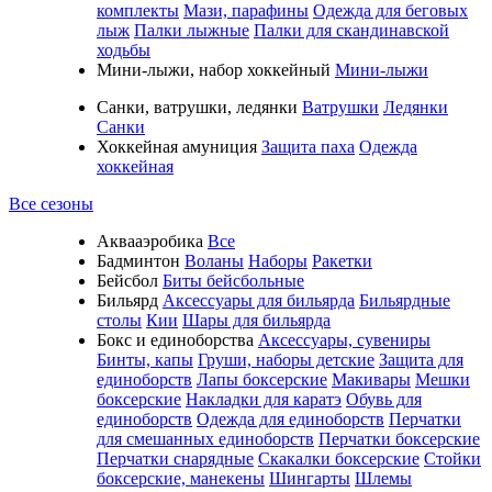
комплекты
Мази, парафины
Одежда для беговых
лыж
Палки лыжные
Палки для скандинавской
ходьбы
Мини-лыжи, набор хоккейный
Мини-лыжи
Санки, ватрушки, ледянки
Ватрушки
Ледянки
Санки
Хоккейная амуниция
Защита паха
Одежда
хоккейная
Все сезоны
Аквааэробика
Все
Бадминтон
Воланы
Наборы
Ракетки
Бейсбол
Биты бейсбольные
Бильярд
Аксессуары для бильярда
Бильярдные
столы
Кии
Шары для бильярда
Бокс и единоборства
Аксессуары, сувениры
Бинты, капы
Груши, наборы детские
Защита для
единоборств
Лапы боксерские
Макивары
Мешки
боксерские
Накладки для каратэ
Обувь для
единоборств
Одежда для единоборств
Перчатки
для смешанных единоборств
Перчатки боксерские
Перчатки снарядные
Скакалки боксерские
Стойки
боксерские, манекены
Шингарты
Шлемы