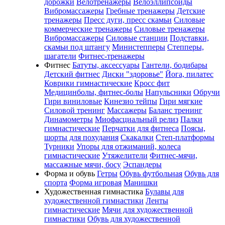
дорожки
Велотренажеры
Велоэллипсоиды
Вибромассажеры
Гребные тренажеры
Детские
тренажеры
Пресс дуги, пресс скамьи
Силовые
коммерческие тренажеры
Силовые тренажеры
Вибромассажеры
Силовые станции
Подставки,
скамьи под штангу
Министепперы
Степперы,
шагатели
Фитнес-тренажеры
Фитнес
Батуты, аксессуары
Гантели, бодибары
Детский фитнес
Диски "здоровье"
Йога, пилатес
Коврики гимнастические
Кросс фит
Медицинболы, фитнес-болы
Напульсники
Обручи
Гири виниловые
Кинезио тейпы
Гири мягкие
Силовой тренинг
Массажеры
Баланс тренинг
Динамометры
Миофасциальный релиз
Палки
гимнастические
Перчатки для фитнеса
Поясы,
шорты для похудания
Скакалки
Степ-платформы
Турники
Упоры для отжиманий, колеса
гимнастические
Утяжелители
Фитнес-мячи,
массажные мячи, босу
Эспандеры
Форма и обувь
Гетры
Обувь футбольная
Обувь для
спорта
Форма игровая
Манишки
Художественная гимнастика
Булавы для
художественной гимнастики
Ленты
гимнастические
Мячи для художественной
гимнастики
Обувь для художественной