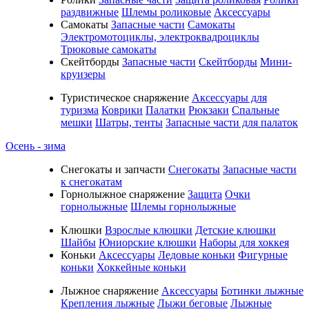
раздвижные
Шлемы роликовые
Аксессуары
Самокаты
Запасные части
Самокаты
Электромотоциклы, электроквадроциклы
Трюковые самокаты
Скейтборды
Запасные части
Скейтборды
Мини-
круизеры
Туристическое снаряжение
Аксессуары для
туризма
Коврики
Палатки
Рюкзаки
Спальные
мешки
Шатры, тенты
Запасные части для палаток
Осень - зима
Cнегокаты и запчасти
Снегокаты
Запасные части
к снегокатам
Горнолыжное снаряжение
Защита
Очки
горнолыжные
Шлемы горнолыжные
Клюшки
Взрослые клюшки
Детские клюшки
Шайбы
Юниорские клюшки
Наборы для хоккея
Коньки
Аксессуары
Ледовые коньки
Фигурные
коньки
Хоккейные коньки
Лыжное снаряжение
Аксессуары
Ботинки лыжные
Крепления лыжные
Лыжи беговые
Лыжные