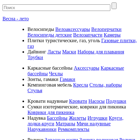
Весна - лето
Велосипеды
Велоаксессуары
Велоперчатки
Велосипеды детские
Велозапчасти
Камеры
Плитки туристические, газ, уголь
Газовые плитки,
газ
Дайвинг
Ласты
Маски
Наборы для плавания
Трубки
Каркасные бассейны
Аксессуары
Каркасные
бассейны
Чехлы
Зонты, гамаки
Гамаки
Кемпинговая мебель
Кресла
Столы, наборы
Стулья
Кровати надувные
Кровати
Насосы
Подушки
Cумки изотермические, коврики для пикника
Коврики для пикника
Надувка
Бассейны
Жилеты
Игрушки
Круги,
лодки-круги
Матрацы
Мячи надувные
Нарукавники
Ремкомплекты
Ролики
Запасные части
Защита роликовая
Ролики