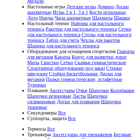
Медали
Настольные игры
Детские игры
Домино
Доски
шахматные
Игры 2 в 1, 3 в 1
Кости игральные
Лото
Нарды
Часы шахматные
Шахматы
Шашки
Настольный теннис
Наборы для настольного
тенниса
Ракетки для настольного тенниса
Сетки
для настольного тенниса
Столы для настольного
тенниса
Табло для счета
Чехлы для ракеток
Шарики для настольного тенниса
Оборудование для оснащения спортзалов
Гранаты
для метания
Канаты
Конус для разметки дорог
Маты
Свистки
Сетки
Скамьи гимнастические
Спортивное оборудование под заказ
Стенки
шведские
Стойки баскетбольные
Диски для
метания
Палки гимнастические, эстафетные
Турники
Плавание
Аксессуары
Очки
Шапочки
Колобашки
Шапочки резиновые
Ласты
Шапочки
силиконовые
Доски для плавания
Шапочки
тканевые
Секундомеры
Все
Суппорты, защита
Все
Термосы
Все
Тренажеры
Аксессуары для тренажеров
Беговые