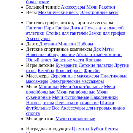
боксерские
Большой теннис
Аксессуары
Мячи
Ракетки
Весы
Механические весы
Электронные весы
Гантели, грифы, диски, гири и аксессуары
Гантели
Гири
Грифы
Диски
Поясы для тяжелой
атлетики
Стойка для гантелей
Замки для грифов
Аксессуары
Дартс
Дротики
Мишени
Наборы
Детские спортивные комплексы
Дск
Маты
Навесное оборудование
Абсолютный чемпион
Юный атлет
Запасные части
Romana
Игры детские
Бумеранги
Детские палатки
Другие
игры
Кетчбол
Кольцебросы
Фрисби
Массажеры
Деревянные массажеры
Пластиковые
массажеры
Электрические массажеры
Мячи
Манишки
Мячи баскетбольные
Мячи
волейбольные
Мячи гандбольные
Мячи
сувенирные
Мячи футбольные
Наколенники
Насосы, иглы
Перчатки вратарские
Щитки
футбольные
Все
Аксессуары для игровых видов
спорта
Мячи детские
Мячи силиконовые
Наградная продукция
Грамоты
Кубки
Ленты