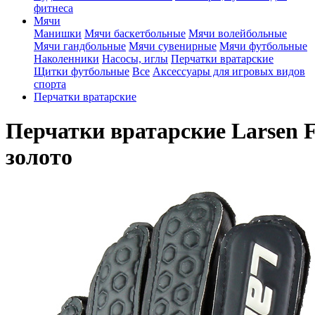
фитнеса
Мячи
Манишки
Мячи баскетбольные
Мячи волейбольные
Мячи гандбольные
Мячи сувенирные
Мячи футбольные
Наколенники
Насосы, иглы
Перчатки вратарские
Щитки футбольные
Все
Аксессуары для игровых видов
спорта
Перчатки вратарские
Перчатки вратарские Larsen F
золото