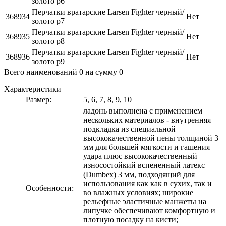
золото р6
Перчатки вратарские Larsen Fighter черный/
368934
Нет
золото р7
Перчатки вратарские Larsen Fighter черный/
368935
Нет
золото р8
Перчатки вратарские Larsen Fighter черный/
368936
Нет
золото р9
Всего наименований
0
на сумму
0
Характеристики
Размер:
5, 6, 7, 8, 9, 10
ладонь выполнена с применением
нескольких материалов - внутренняя
подкладка из специальной
высококачественной пены толщиной 3
мм для большей мягкости и гашения
удара плюс высококачественный
износостойкий вспененный латекс
(Dumbex) 3 мм, подходящий для
использования как как в сухих, так и
Особенности:
во влажных условиях; широкие
рельефные эластичные манжеты на
липучке обеспечивают комфортную и
плотную посадку на кисти;