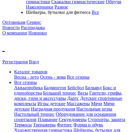
гимнастики
Скакалки гимнастические
Обручи
Наколенники
Разное
Шейкеры, бутылки для фитнеса
Все
Оптовикам
Сервис
Новости
Распродажа
О компании
Новинки
Регистрация
Вход
Каталог товаров
Весна - лето
Осень - зима
Все сезоны
Все сезоны
Аквааэробика
Бадминтон
Бейсбол
Бильярд
Бокс и
единоборства
Большой теннис
Весы
Гантели, грифы,
диски, гири и аксессуары
Дартс
Детские спортивные
комплексы
Игры детские
Массажеры
Мячи
Мячи
детские
Наградная продукция
Настольные игры
Настольный теннис
Оборудование для оснащения
спортзалов
Плавание
Секундомеры
Суппорты, защита
Термосы
Тренажеры
Фитнес
Форма и обувь
Художественная гимнастика
Шейкеры, бутылки для