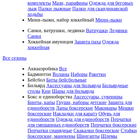
комплекты
Мази, парафины
Одежда для беговых
лыж
Палки лыжные
Палки для скандинавской
ходьбы
Мини-лыжи, набор хоккейный
Мини-лыжи
Санки, ватрушки, ледянки
Ватрушки
Ледянки
Санки
Хоккейная амуниция
Защита паха
Одежда
хоккейная
Все сезоны
Аквааэробика
Все
Бадминтон
Воланы
Наборы
Ракетки
Бейсбол
Биты бейсбольные
Бильярд
Аксессуары для бильярда
Бильярдные
столы
Кии
Шары для бильярда
Бокс и единоборства
Аксессуары, сувениры
Бинты, капы
Груши, наборы детские
Защита для
единоборств
Лапы боксерские
Макивары
Мешки
боксерские
Накладки для каратэ
Обувь для
единоборств
Одежда для единоборств
Перчатки
для смешанных единоборств
Перчатки боксерские
Перчатки снарядные
Скакалки боксерские
Стойки
боксерские, манекены
Шингарты
Шлемы