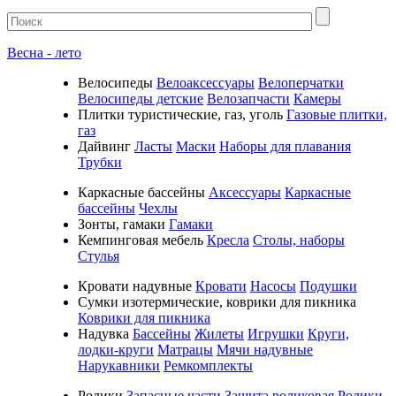
Весна - лето
Велосипеды
Велоаксессуары
Велоперчатки
Велосипеды детские
Велозапчасти
Камеры
Плитки туристические, газ, уголь
Газовые плитки,
газ
Дайвинг
Ласты
Маски
Наборы для плавания
Трубки
Каркасные бассейны
Аксессуары
Каркасные
бассейны
Чехлы
Зонты, гамаки
Гамаки
Кемпинговая мебель
Кресла
Столы, наборы
Стулья
Кровати надувные
Кровати
Насосы
Подушки
Cумки изотермические, коврики для пикника
Коврики для пикника
Надувка
Бассейны
Жилеты
Игрушки
Круги,
лодки-круги
Матрацы
Мячи надувные
Нарукавники
Ремкомплекты
Ролики
Запасные части
Защита роликовая
Ролики