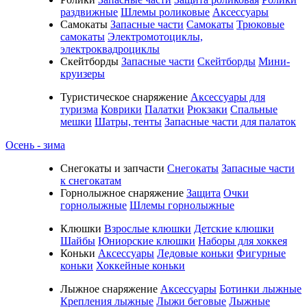
раздвижные
Шлемы роликовые
Аксессуары
Самокаты
Запасные части
Самокаты
Трюковые
самокаты
Электромотоциклы,
электроквадроциклы
Скейтборды
Запасные части
Скейтборды
Мини-
круизеры
Туристическое снаряжение
Аксессуары для
туризма
Коврики
Палатки
Рюкзаки
Спальные
мешки
Шатры, тенты
Запасные части для палаток
Осень - зима
Cнегокаты и запчасти
Снегокаты
Запасные части
к снегокатам
Горнолыжное снаряжение
Защита
Очки
горнолыжные
Шлемы горнолыжные
Клюшки
Взрослые клюшки
Детские клюшки
Шайбы
Юниорские клюшки
Наборы для хоккея
Коньки
Аксессуары
Ледовые коньки
Фигурные
коньки
Хоккейные коньки
Лыжное снаряжение
Аксессуары
Ботинки лыжные
Крепления лыжные
Лыжи беговые
Лыжные