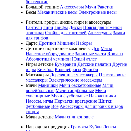
боксерские
Большой теннис
Аксессуары
Мячи
Ракетки
Весы
Механические весы
Электронные весы
Гантели, грифы, диски, гири и аксессуары
Гантели
Гири
Грифы
Диски
Поясы для тяжелой
атлетики
Стойка для гантелей
Аксессуары
Замки
для грифов
Дартс
Дротики
Мишени
Наборы
Детские спортивные комплексы
Дск
Маты
Навесное оборудование
Запасные части
Romana
Абсолютный чемпион
Юный атлет
Игры детские
Бумеранги
Детские палатки
Другие
игры
Кетчбол
Кольцебросы
Фрисби
Массажеры
Деревянные массажеры
Пластиковые
массажеры
Электрические массажеры
Мячи
Манишки
Мячи баскетбольные
Мячи
волейбольные
Мячи гандбольные
Мячи
сувенирные
Мячи футбольные
Наколенники
Насосы, иглы
Перчатки вратарские
Щитки
футбольные
Все
Аксессуары для игровых видов
спорта
Мячи детские
Мячи силиконовые
Наградная продукция
Грамоты
Кубки
Ленты