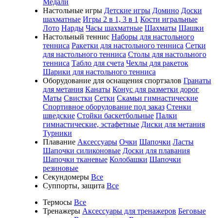
Медали
Настольные игры
Детские игры
Домино
Доски
шахматные
Игры 2 в 1, 3 в 1
Кости игральные
Лото
Нарды
Часы шахматные
Шахматы
Шашки
Настольный теннис
Наборы для настольного
тенниса
Ракетки для настольного тенниса
Сетки
для настольного тенниса
Столы для настольного
тенниса
Табло для счета
Чехлы для ракеток
Шарики для настольного тенниса
Оборудование для оснащения спортзалов
Гранаты
для метания
Канаты
Конус для разметки дорог
Маты
Свистки
Сетки
Скамьи гимнастические
Спортивное оборудование под заказ
Стенки
шведские
Стойки баскетбольные
Палки
гимнастические, эстафетные
Диски для метания
Турники
Плавание
Аксессуары
Очки
Шапочки
Ласты
Шапочки силиконовые
Доски для плавания
Шапочки тканевые
Колобашки
Шапочки
резиновые
Секундомеры
Все
Суппорты, защита
Все
Термосы
Все
Тренажеры
Аксессуары для тренажеров
Беговые