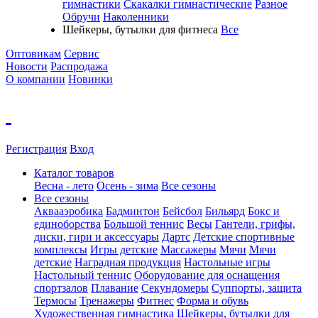
гимнастики
Скакалки гимнастические
Разное
Обручи
Наколенники
Шейкеры, бутылки для фитнеса
Все
Оптовикам
Сервис
Новости
Распродажа
О компании
Новинки
Регистрация
Вход
Каталог товаров
Весна - лето
Осень - зима
Все сезоны
Все сезоны
Аквааэробика
Бадминтон
Бейсбол
Бильярд
Бокс и
единоборства
Большой теннис
Весы
Гантели, грифы,
диски, гири и аксессуары
Дартс
Детские спортивные
комплексы
Игры детские
Массажеры
Мячи
Мячи
детские
Наградная продукция
Настольные игры
Настольный теннис
Оборудование для оснащения
спортзалов
Плавание
Секундомеры
Суппорты, защита
Термосы
Тренажеры
Фитнес
Форма и обувь
Художественная гимнастика
Шейкеры, бутылки для