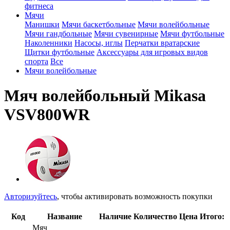
фитнеса
Мячи
Манишки
Мячи баскетбольные
Мячи волейбольные
Мячи гандбольные
Мячи сувенирные
Мячи футбольные
Наколенники
Насосы, иглы
Перчатки вратарские
Щитки футбольные
Аксессуары для игровых видов
спорта
Все
Мячи волейбольные
Мяч волейбольный Mikasa
VSV800WR
Авторизуйтесь
, чтобы активировать возможность покупки
Код
Название
Наличие
Количество
Цена
Итого:
Мяч