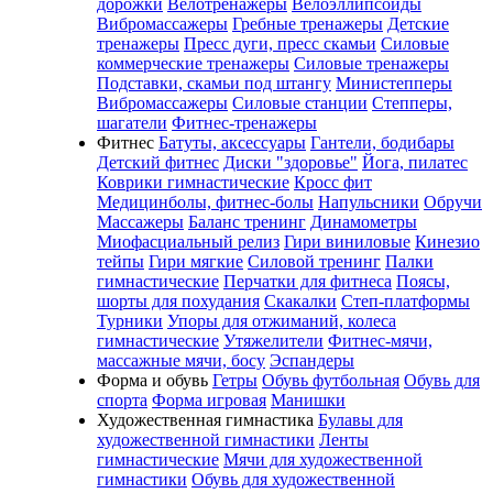
дорожки
Велотренажеры
Велоэллипсоиды
Вибромассажеры
Гребные тренажеры
Детские
тренажеры
Пресс дуги, пресс скамьи
Силовые
коммерческие тренажеры
Силовые тренажеры
Подставки, скамьи под штангу
Министепперы
Вибромассажеры
Силовые станции
Степперы,
шагатели
Фитнес-тренажеры
Фитнес
Батуты, аксессуары
Гантели, бодибары
Детский фитнес
Диски "здоровье"
Йога, пилатес
Коврики гимнастические
Кросс фит
Медицинболы, фитнес-болы
Напульсники
Обручи
Массажеры
Баланс тренинг
Динамометры
Миофасциальный релиз
Гири виниловые
Кинезио
тейпы
Гири мягкие
Силовой тренинг
Палки
гимнастические
Перчатки для фитнеса
Поясы,
шорты для похудания
Скакалки
Степ-платформы
Турники
Упоры для отжиманий, колеса
гимнастические
Утяжелители
Фитнес-мячи,
массажные мячи, босу
Эспандеры
Форма и обувь
Гетры
Обувь футбольная
Обувь для
спорта
Форма игровая
Манишки
Художественная гимнастика
Булавы для
художественной гимнастики
Ленты
гимнастические
Мячи для художественной
гимнастики
Обувь для художественной