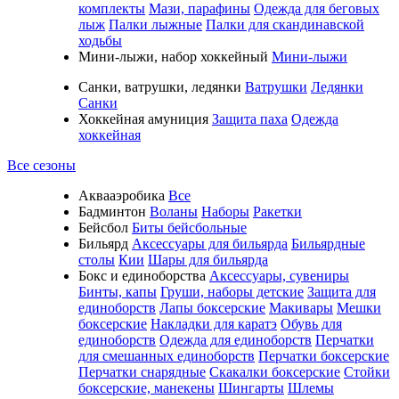
комплекты
Мази, парафины
Одежда для беговых
лыж
Палки лыжные
Палки для скандинавской
ходьбы
Мини-лыжи, набор хоккейный
Мини-лыжи
Санки, ватрушки, ледянки
Ватрушки
Ледянки
Санки
Хоккейная амуниция
Защита паха
Одежда
хоккейная
Все сезоны
Аквааэробика
Все
Бадминтон
Воланы
Наборы
Ракетки
Бейсбол
Биты бейсбольные
Бильярд
Аксессуары для бильярда
Бильярдные
столы
Кии
Шары для бильярда
Бокс и единоборства
Аксессуары, сувениры
Бинты, капы
Груши, наборы детские
Защита для
единоборств
Лапы боксерские
Макивары
Мешки
боксерские
Накладки для каратэ
Обувь для
единоборств
Одежда для единоборств
Перчатки
для смешанных единоборств
Перчатки боксерские
Перчатки снарядные
Скакалки боксерские
Стойки
боксерские, манекены
Шингарты
Шлемы