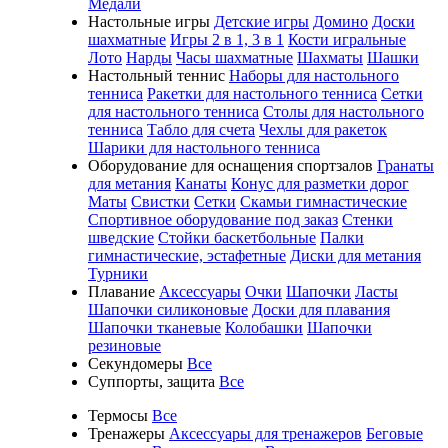
Медали
Настольные игры
Детские игры
Домино
Доски
шахматные
Игры 2 в 1, 3 в 1
Кости игральные
Лото
Нарды
Часы шахматные
Шахматы
Шашки
Настольный теннис
Наборы для настольного
тенниса
Ракетки для настольного тенниса
Сетки
для настольного тенниса
Столы для настольного
тенниса
Табло для счета
Чехлы для ракеток
Шарики для настольного тенниса
Оборудование для оснащения спортзалов
Гранаты
для метания
Канаты
Конус для разметки дорог
Маты
Свистки
Сетки
Скамьи гимнастические
Спортивное оборудование под заказ
Стенки
шведские
Стойки баскетбольные
Палки
гимнастические, эстафетные
Диски для метания
Турники
Плавание
Аксессуары
Очки
Шапочки
Ласты
Шапочки силиконовые
Доски для плавания
Шапочки тканевые
Колобашки
Шапочки
резиновые
Секундомеры
Все
Суппорты, защита
Все
Термосы
Все
Тренажеры
Аксессуары для тренажеров
Беговые