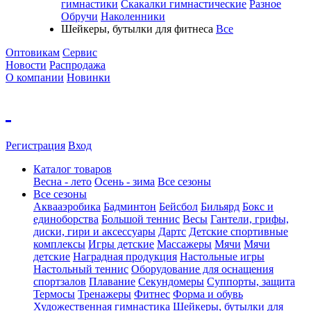
гимнастики
Скакалки гимнастические
Разное
Обручи
Наколенники
Шейкеры, бутылки для фитнеса
Все
Оптовикам
Сервис
Новости
Распродажа
О компании
Новинки
Регистрация
Вход
Каталог товаров
Весна - лето
Осень - зима
Все сезоны
Все сезоны
Аквааэробика
Бадминтон
Бейсбол
Бильярд
Бокс и
единоборства
Большой теннис
Весы
Гантели, грифы,
диски, гири и аксессуары
Дартс
Детские спортивные
комплексы
Игры детские
Массажеры
Мячи
Мячи
детские
Наградная продукция
Настольные игры
Настольный теннис
Оборудование для оснащения
спортзалов
Плавание
Секундомеры
Суппорты, защита
Термосы
Тренажеры
Фитнес
Форма и обувь
Художественная гимнастика
Шейкеры, бутылки для