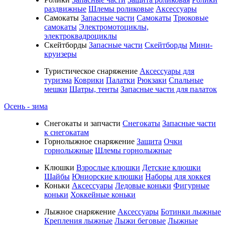
раздвижные
Шлемы роликовые
Аксессуары
Самокаты
Запасные части
Самокаты
Трюковые
самокаты
Электромотоциклы,
электроквадроциклы
Скейтборды
Запасные части
Скейтборды
Мини-
круизеры
Туристическое снаряжение
Аксессуары для
туризма
Коврики
Палатки
Рюкзаки
Спальные
мешки
Шатры, тенты
Запасные части для палаток
Осень - зима
Cнегокаты и запчасти
Снегокаты
Запасные части
к снегокатам
Горнолыжное снаряжение
Защита
Очки
горнолыжные
Шлемы горнолыжные
Клюшки
Взрослые клюшки
Детские клюшки
Шайбы
Юниорские клюшки
Наборы для хоккея
Коньки
Аксессуары
Ледовые коньки
Фигурные
коньки
Хоккейные коньки
Лыжное снаряжение
Аксессуары
Ботинки лыжные
Крепления лыжные
Лыжи беговые
Лыжные