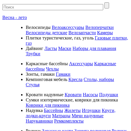
Весна - лето
Велосипеды
Велоаксессуары
Велоперчатки
Велосипеды детские
Велозапчасти
Камеры
Плитки туристические, газ, уголь
Газовые плитки,
газ
Дайвинг
Ласты
Маски
Наборы для плавания
Трубки
Каркасные бассейны
Аксессуары
Каркасные
бассейны
Чехлы
Зонты, гамаки
Гамаки
Кемпинговая мебель
Кресла
Столы, наборы
Стулья
Кровати надувные
Кровати
Насосы
Подушки
Cумки изотермические, коврики для пикника
Коврики для пикника
Надувка
Бассейны
Жилеты
Игрушки
Круги,
лодки-круги
Матрацы
Мячи надувные
Нарукавники
Ремкомплекты
Ролики
Запасные части
Защита роликовая
Ролики