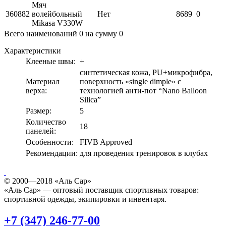
Мяч
360882
волейбольный
Нет
8689
0
Mikasa V330W
Всего наименований
0
на сумму
0
Характеристики
Клееные швы:
+
синтетическая кожа, PU+микрофибра,
Материал
поверхность «single dimple» c
верха:
технологией анти-пот “Nano Balloon
Silica”
Размер:
5
Количество
18
панелей:
Особенности:
FIVB Approved
Рекомендации:
для проведения тренировок в клубах
© 2000—2018 «Аль Сар»
«Аль Сар» — оптовый поставщик спортивных товаров:
спортивной одежды, экипировки и инвентаря.
+7 (347) 246-77-00