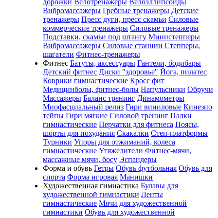
дорожки
Велотренажеры
Велоэллипсоиды
Вибромассажеры
Гребные тренажеры
Детские
тренажеры
Пресс дуги, пресс скамьи
Силовые
коммерческие тренажеры
Силовые тренажеры
Подставки, скамьи под штангу
Министепперы
Вибромассажеры
Силовые станции
Степперы,
шагатели
Фитнес-тренажеры
Фитнес
Батуты, аксессуары
Гантели, бодибары
Детский фитнес
Диски "здоровье"
Йога, пилатес
Коврики гимнастические
Кросс фит
Медицинболы, фитнес-болы
Напульсники
Обручи
Массажеры
Баланс тренинг
Динамометры
Миофасциальный релиз
Гири виниловые
Кинезио
тейпы
Гири мягкие
Силовой тренинг
Палки
гимнастические
Перчатки для фитнеса
Поясы,
шорты для похудания
Скакалки
Степ-платформы
Турники
Упоры для отжиманий, колеса
гимнастические
Утяжелители
Фитнес-мячи,
массажные мячи, босу
Эспандеры
Форма и обувь
Гетры
Обувь футбольная
Обувь для
спорта
Форма игровая
Манишки
Художественная гимнастика
Булавы для
художественной гимнастики
Ленты
гимнастические
Мячи для художественной
гимнастики
Обувь для художественной