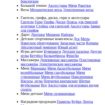
боксерские
Большой теннис
Аксессуары
Мячи
Ракетки
Весы
Механические весы
Электронные весы
Гантели, грифы, диски, гири и аксессуары
Гантели
Гири
Грифы
Диски
Поясы для тяжелой
атлетики
Стойка для гантелей
Аксессуары
Замки
для грифов
Дартс
Дротики
Мишени
Наборы
Детские спортивные комплексы
Дск
Маты
Навесное оборудование
Запасные части
Romana
Абсолютный чемпион
Юный атлет
Игры детские
Бумеранги
Детские палатки
Другие
игры
Кетчбол
Кольцебросы
Фрисби
Массажеры
Деревянные массажеры
Пластиковые
массажеры
Электрические массажеры
Мячи
Манишки
Мячи баскетбольные
Мячи
волейбольные
Мячи гандбольные
Мячи
сувенирные
Мячи футбольные
Наколенники
Насосы, иглы
Перчатки вратарские
Щитки
футбольные
Все
Аксессуары для игровых видов
спорта
Мячи детские
Мячи силиконовые
Наградная продукция
Грамоты
Кубки
Ленты