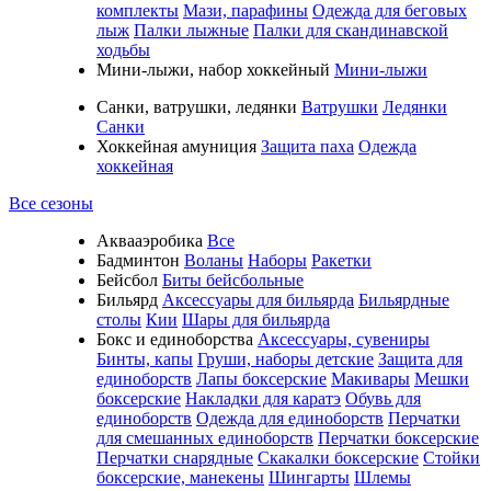
комплекты
Мази, парафины
Одежда для беговых
лыж
Палки лыжные
Палки для скандинавской
ходьбы
Мини-лыжи, набор хоккейный
Мини-лыжи
Санки, ватрушки, ледянки
Ватрушки
Ледянки
Санки
Хоккейная амуниция
Защита паха
Одежда
хоккейная
Все сезоны
Аквааэробика
Все
Бадминтон
Воланы
Наборы
Ракетки
Бейсбол
Биты бейсбольные
Бильярд
Аксессуары для бильярда
Бильярдные
столы
Кии
Шары для бильярда
Бокс и единоборства
Аксессуары, сувениры
Бинты, капы
Груши, наборы детские
Защита для
единоборств
Лапы боксерские
Макивары
Мешки
боксерские
Накладки для каратэ
Обувь для
единоборств
Одежда для единоборств
Перчатки
для смешанных единоборств
Перчатки боксерские
Перчатки снарядные
Скакалки боксерские
Стойки
боксерские, манекены
Шингарты
Шлемы