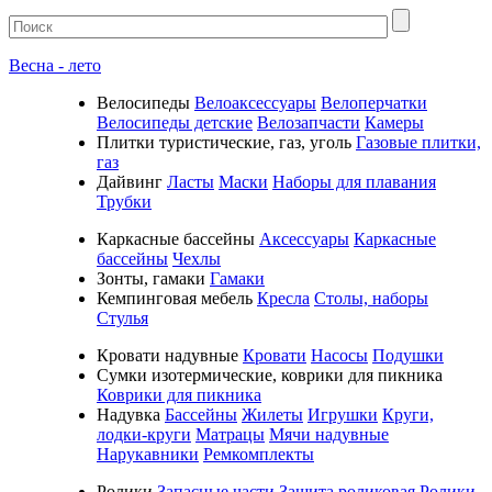
Весна - лето
Велосипеды
Велоаксессуары
Велоперчатки
Велосипеды детские
Велозапчасти
Камеры
Плитки туристические, газ, уголь
Газовые плитки,
газ
Дайвинг
Ласты
Маски
Наборы для плавания
Трубки
Каркасные бассейны
Аксессуары
Каркасные
бассейны
Чехлы
Зонты, гамаки
Гамаки
Кемпинговая мебель
Кресла
Столы, наборы
Стулья
Кровати надувные
Кровати
Насосы
Подушки
Cумки изотермические, коврики для пикника
Коврики для пикника
Надувка
Бассейны
Жилеты
Игрушки
Круги,
лодки-круги
Матрацы
Мячи надувные
Нарукавники
Ремкомплекты
Ролики
Запасные части
Защита роликовая
Ролики