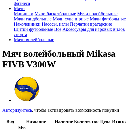
фитнеса
Мячи
Манишки
Мячи баскетбольные
Мячи волейбольные
Мячи гандбольные
Мячи сувенирные
Мячи футбольные
Наколенники
Насосы, иглы
Перчатки вратарские
Щитки футбольные
Все
Аксессуары для игровых видов
спорта
Мячи волейбольные
Мяч волейбольный Mikasa
FIVB V300W
Авторизуйтесь
, чтобы активировать возможность покупки
Код
Название
Наличие
Количество
Цена
Итого:
Мяч