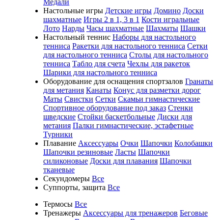
Медали
Настольные игры
Детские игры
Домино
Доски
шахматные
Игры 2 в 1, 3 в 1
Кости игральные
Лото
Нарды
Часы шахматные
Шахматы
Шашки
Настольный теннис
Наборы для настольного
тенниса
Ракетки для настольного тенниса
Сетки
для настольного тенниса
Столы для настольного
тенниса
Табло для счета
Чехлы для ракеток
Шарики для настольного тенниса
Оборудование для оснащения спортзалов
Гранаты
для метания
Канаты
Конус для разметки дорог
Маты
Свистки
Сетки
Скамьи гимнастические
Спортивное оборудование под заказ
Стенки
шведские
Стойки баскетбольные
Диски для
метания
Палки гимнастические, эстафетные
Турники
Плавание
Аксессуары
Очки
Шапочки
Колобашки
Шапочки резиновые
Ласты
Шапочки
силиконовые
Доски для плавания
Шапочки
тканевые
Секундомеры
Все
Суппорты, защита
Все
Термосы
Все
Тренажеры
Аксессуары для тренажеров
Беговые