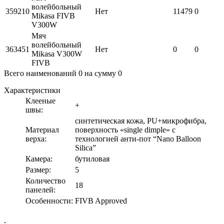
волейбольный
359210
Нет
11479
0
Mikasa FIVB
V300W
Мяч
волейбольный
363451
Нет
0
0
Mikasa V300W
FIVB
Всего наименований
0
на сумму
0
Характеристики
Клееные
+
швы:
синтетическая кожа, PU+микрофибра,
Материал
поверхность «single dimple» c
верха:
технологией анти-пот “Nano Balloon
Silica”
Камера:
бутиловая
Размер:
5
Количество
18
панелей:
Особенности:
FIVB Approved