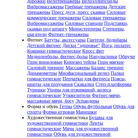
дорожки
Велотренажеры
Велоэллипсоиды
Вибромассажеры
Гребные тренажеры
Детские
тренажеры
Пресс дуги, пресс скамьи
Силовые
коммерческие тренажеры
Силовые тренажеры
Вибромассажеры
Силовые станции
Подставки,
скамьи под штангу
Министепперы
Степперы,
шагатели
Фитнес-тренажеры
Фитнес
Батуты, аксессуары
Гантели, бодибары
Детский фитнес
Диски "здоровье"
Йога, пилатес
Коврики гимнастические
Кросс фит
Медицинболы, фитнес-болы
Напульсники
Обручи
Гири виниловые
Кинезио тейпы
Гири мягкие
Силовой тренинг
Массажеры
Баланс тренинг
Динамометры
Миофасциальный релиз
Палки
гимнастические
Перчатки для фитнеса
Поясы,
шорты для похудания
Скакалки
Степ-платформы
Турники
Упоры для отжиманий, колеса
гимнастические
Утяжелители
Фитнес-мячи,
массажные мячи, босу
Эспандеры
Форма и обувь
Гетры
Обувь футбольная
Обувь для
спорта
Форма игровая
Манишки
Художественная гимнастика
Булавы для
художественной гимнастики
Ленты
гимнастические
Мячи для художественной
гимнастики
Обувь для художественной