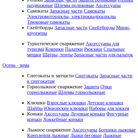
раздвижные
Шлемы роликовые
Аксессуары
Самокаты
Запасные части
Самокаты
Электромотоциклы, электроквадроциклы
Трюковые самокаты
Скейтборды
Запасные части
Скейтборды
Мини-
круизеры
Туристическое снаряжение
Аксессуары для
туризма
Коврики
Палатки
Рюкзаки
Спальные
мешки
Шатры, тенты
Запасные части для палаток
Осень - зима
Cнегокаты и запчасти
Снегокаты
Запасные части
к снегокатам
Горнолыжное снаряжение
Защита
Очки
горнолыжные
Шлемы горнолыжные
Клюшки
Взрослые клюшки
Детские клюшки
Шайбы
Юниорские клюшки
Наборы для хоккея
Коньки
Аксессуары
Ледовые коньки
Фигурные
коньки
Хоккейные коньки
Лыжное снаряжение
Аксессуары
Ботинки лыжные
Крепления лыжные
Лыжи беговые
Лыжные