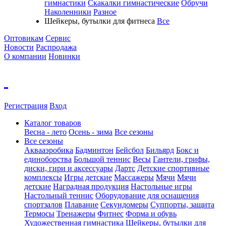
гимнастики
Скакалки гимнастические
Обручи
Наколенники
Разное
Шейкеры, бутылки для фитнеса
Все
Оптовикам
Сервис
Новости
Распродажа
О компании
Новинки
Регистрация
Вход
Каталог товаров
Весна - лето
Осень - зима
Все сезоны
Все сезоны
Аквааэробика
Бадминтон
Бейсбол
Бильярд
Бокс и
единоборства
Большой теннис
Весы
Гантели, грифы,
диски, гири и аксессуары
Дартс
Детские спортивные
комплексы
Игры детские
Массажеры
Мячи
Мячи
детские
Наградная продукция
Настольные игры
Настольный теннис
Оборудование для оснащения
спортзалов
Плавание
Секундомеры
Суппорты, защита
Термосы
Тренажеры
Фитнес
Форма и обувь
Художественная гимнастика
Шейкеры, бутылки для