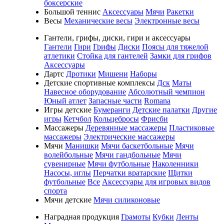
боксерские
Большой теннис
Аксессуары
Мячи
Ракетки
Весы
Механические весы
Электронные весы
Гантели, грифы, диски, гири и аксессуары
Гантели
Гири
Грифы
Диски
Поясы для тяжелой
атлетики
Стойка для гантелей
Замки для грифов
Аксессуары
Дартс
Дротики
Мишени
Наборы
Детские спортивные комплексы
Дск
Маты
Навесное оборудование
Абсолютный чемпион
Юный атлет
Запасные части
Romana
Игры детские
Бумеранги
Детские палатки
Другие
игры
Кетчбол
Кольцебросы
Фрисби
Массажеры
Деревянные массажеры
Пластиковые
массажеры
Электрические массажеры
Мячи
Манишки
Мячи баскетбольные
Мячи
волейбольные
Мячи гандбольные
Мячи
сувенирные
Мячи футбольные
Наколенники
Насосы, иглы
Перчатки вратарские
Щитки
футбольные
Все
Аксессуары для игровых видов
спорта
Мячи детские
Мячи силиконовые
Наградная продукция
Грамоты
Кубки
Ленты