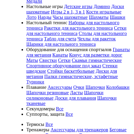
Медали
Настольные игры
Детские игры
Домино
Доски
шахматные
Игры 2 в 1, 3 в 1
Кости игральные
Лото
Нарды
Часы шахматные
Шахматы
Шашки
Настольный теннис
Наборы для настольного
тенниса
Ракетки для настольного тенниса
Сетки
для настольного тенниса
Столы для настольного
тенниса
Табло для счета
Чехлы для ракеток
Шарики для настольного тенниса
Оборудование для оснащения спортзалов
Гранаты
для метания
Канаты
Конус для разметки дорог
Маты
Свистки
Сетки
Скамьи гимнастические
Спортивное оборудование под заказ
Стенки
шведские
Стойки баскетбольные
Диски для
метания
Палки гимнастические, эстафетные
Турники
Плавание
Аксессуары
Очки
Шапочки
Колобашки
Шапочки резиновые
Ласты
Шапочки
силиконовые
Доски для плавания
Шапочки
тканевые
Секундомеры
Все
Суппорты, защита
Все
Термосы
Все
Тренажеры
Аксессуары для тренажеров
Беговые