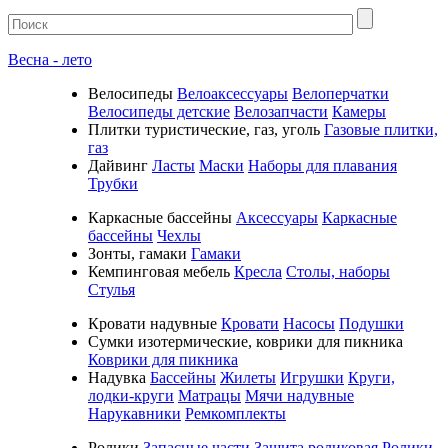
Весна - лето
Велосипеды
Велоаксессуары
Велоперчатки
Велосипеды детские
Велозапчасти
Камеры
Плитки туристические, газ, уголь
Газовые плитки,
газ
Дайвинг
Ласты
Маски
Наборы для плавания
Трубки
Каркасные бассейны
Аксессуары
Каркасные
бассейны
Чехлы
Зонты, гамаки
Гамаки
Кемпинговая мебель
Кресла
Столы, наборы
Стулья
Кровати надувные
Кровати
Насосы
Подушки
Cумки изотермические, коврики для пикника
Коврики для пикника
Надувка
Бассейны
Жилеты
Игрушки
Круги,
лодки-круги
Матрацы
Мячи надувные
Нарукавники
Ремкомплекты
Ролики
Запасные части
Защита роликовая
Ролики