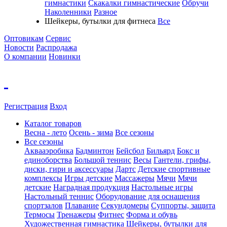
гимнастики
Скакалки гимнастические
Обручи
Наколенники
Разное
Шейкеры, бутылки для фитнеса
Все
Оптовикам
Сервис
Новости
Распродажа
О компании
Новинки
Регистрация
Вход
Каталог товаров
Весна - лето
Осень - зима
Все сезоны
Все сезоны
Аквааэробика
Бадминтон
Бейсбол
Бильярд
Бокс и
единоборства
Большой теннис
Весы
Гантели, грифы,
диски, гири и аксессуары
Дартс
Детские спортивные
комплексы
Игры детские
Массажеры
Мячи
Мячи
детские
Наградная продукция
Настольные игры
Настольный теннис
Оборудование для оснащения
спортзалов
Плавание
Секундомеры
Суппорты, защита
Термосы
Тренажеры
Фитнес
Форма и обувь
Художественная гимнастика
Шейкеры, бутылки для