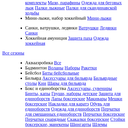
комплекты
Мази, парафины
Одежда для беговых
лыж
Палки лыжные
Палки для скандинавской
ходьбы
Мини-лыжи, набор хоккейный
Мини-лыжи
Санки, ватрушки, ледянки
Ватрушки
Ледянки
Санки
Хоккейная амуниция
Защита паха
Одежда
хоккейная
Все сезоны
Аквааэробика
Все
Бадминтон
Воланы
Наборы
Ракетки
Бейсбол
Биты бейсбольные
Бильярд
Аксессуары для бильярда
Бильярдные
столы
Кии
Шары для бильярда
Бокс и единоборства
Аксессуары, сувениры
Бинты, капы
Груши, наборы детские
Защита для
единоборств
Лапы боксерские
Макивары
Мешки
боксерские
Накладки для каратэ
Обувь для
единоборств
Одежда для единоборств
Перчатки
для смешанных единоборств
Перчатки боксерские
Перчатки снарядные
Скакалки боксерские
Стойки
боксерские, манекены
Шингарты
Шлемы