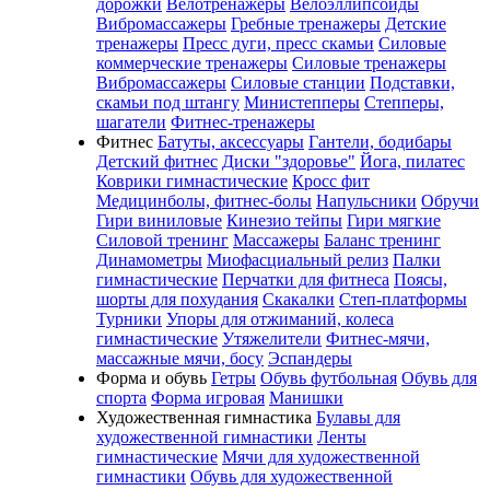
дорожки
Велотренажеры
Велоэллипсоиды
Вибромассажеры
Гребные тренажеры
Детские
тренажеры
Пресс дуги, пресс скамьи
Силовые
коммерческие тренажеры
Силовые тренажеры
Вибромассажеры
Силовые станции
Подставки,
скамьи под штангу
Министепперы
Степперы,
шагатели
Фитнес-тренажеры
Фитнес
Батуты, аксессуары
Гантели, бодибары
Детский фитнес
Диски "здоровье"
Йога, пилатес
Коврики гимнастические
Кросс фит
Медицинболы, фитнес-болы
Напульсники
Обручи
Гири виниловые
Кинезио тейпы
Гири мягкие
Силовой тренинг
Массажеры
Баланс тренинг
Динамометры
Миофасциальный релиз
Палки
гимнастические
Перчатки для фитнеса
Поясы,
шорты для похудания
Скакалки
Степ-платформы
Турники
Упоры для отжиманий, колеса
гимнастические
Утяжелители
Фитнес-мячи,
массажные мячи, босу
Эспандеры
Форма и обувь
Гетры
Обувь футбольная
Обувь для
спорта
Форма игровая
Манишки
Художественная гимнастика
Булавы для
художественной гимнастики
Ленты
гимнастические
Мячи для художественной
гимнастики
Обувь для художественной