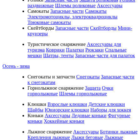
раздвижные
Шлемы роликовые
Аксессуары
Самокаты
Запасные части
Самокаты
Электромотоциклы, электроквадроциклы
Трюковые самокаты
Скейтборды
Запасные части
Скейтборды
Мини-
круизеры
Туристическое снаряжение
Аксессуары для
туризма
Коврики
Палатки
Рюкзаки
Спальные
мешки
Шатры, тенты
Запасные части для палаток
Осень - зима
Cнегокаты и запчасти
Снегокаты
Запасные части
к снегокатам
Горнолыжное снаряжение
Защита
Очки
горнолыжные
Шлемы горнолыжные
Клюшки
Взрослые клюшки
Детские клюшки
Шайбы
Юниорские клюшки
Наборы для хоккея
Коньки
Аксессуары
Ледовые коньки
Фигурные
коньки
Хоккейные коньки
Лыжное снаряжение
Аксессуары
Ботинки лыжные
Крепления лыжные
Лыжи беговые
Лыжные