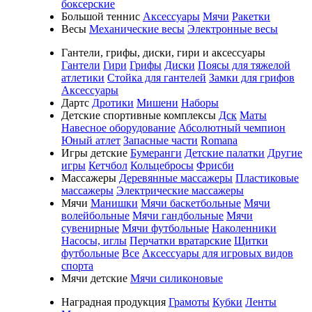
боксерские
Большой теннис
Аксессуары
Мячи
Ракетки
Весы
Механические весы
Электронные весы
Гантели, грифы, диски, гири и аксессуары
Гантели
Гири
Грифы
Диски
Поясы для тяжелой
атлетики
Стойка для гантелей
Замки для грифов
Аксессуары
Дартс
Дротики
Мишени
Наборы
Детские спортивные комплексы
Дск
Маты
Навесное оборудование
Абсолютный чемпион
Юный атлет
Запасные части
Romana
Игры детские
Бумеранги
Детские палатки
Другие
игры
Кетчбол
Кольцебросы
Фрисби
Массажеры
Деревянные массажеры
Пластиковые
массажеры
Электрические массажеры
Мячи
Манишки
Мячи баскетбольные
Мячи
волейбольные
Мячи гандбольные
Мячи
сувенирные
Мячи футбольные
Наколенники
Насосы, иглы
Перчатки вратарские
Щитки
футбольные
Все
Аксессуары для игровых видов
спорта
Мячи детские
Мячи силиконовые
Наградная продукция
Грамоты
Кубки
Ленты