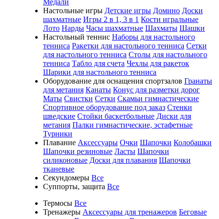
Медали
Настольные игры
Детские игры
Домино
Доски
шахматные
Игры 2 в 1, 3 в 1
Кости игральные
Лото
Нарды
Часы шахматные
Шахматы
Шашки
Настольный теннис
Наборы для настольного
тенниса
Ракетки для настольного тенниса
Сетки
для настольного тенниса
Столы для настольного
тенниса
Табло для счета
Чехлы для ракеток
Шарики для настольного тенниса
Оборудование для оснащения спортзалов
Гранаты
для метания
Канаты
Конус для разметки дорог
Маты
Свистки
Сетки
Скамьи гимнастические
Спортивное оборудование под заказ
Стенки
шведские
Стойки баскетбольные
Диски для
метания
Палки гимнастические, эстафетные
Турники
Плавание
Аксессуары
Очки
Шапочки
Колобашки
Шапочки резиновые
Ласты
Шапочки
силиконовые
Доски для плавания
Шапочки
тканевые
Секундомеры
Все
Суппорты, защита
Все
Термосы
Все
Тренажеры
Аксессуары для тренажеров
Беговые