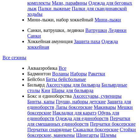
комплекты
Мази, парафины
Одежда для беговых
лыж
Палки лыжные
Палки для скандинавской
ходьбы
Мини-лыжи, набор хоккейный
Мини-лыжи
Санки, ватрушки, ледянки
Ватрушки
Ледянки
Санки
Хоккейная амуниция
Защита паха
Одежда
хоккейная
Все сезоны
Аквааэробика
Все
Бадминтон
Воланы
Наборы
Ракетки
Бейсбол
Биты бейсбольные
Бильярд
Аксессуары для бильярда
Бильярдные
столы
Кии
Шары для бильярда
Бокс и единоборства
Аксессуары, сувениры
Бинты, капы
Груши, наборы детские
Защита для
единоборств
Лапы боксерские
Макивары
Мешки
боксерские
Накладки для каратэ
Обувь для
единоборств
Одежда для единоборств
Перчатки
для смешанных единоборств
Перчатки боксерские
Перчатки снарядные
Скакалки боксерские
Стойки
боксерские, манекены
Шингарты
Шлемы