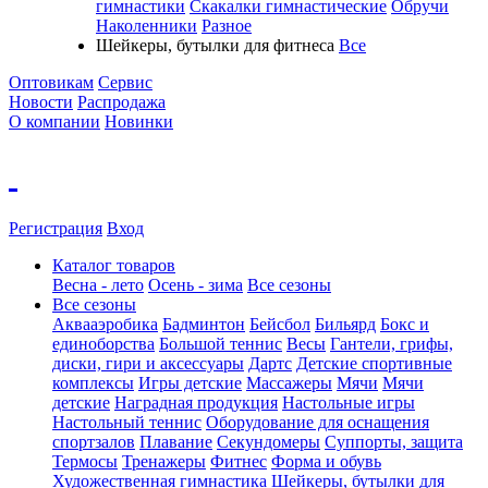
гимнастики
Скакалки гимнастические
Обручи
Наколенники
Разное
Шейкеры, бутылки для фитнеса
Все
Оптовикам
Сервис
Новости
Распродажа
О компании
Новинки
Регистрация
Вход
Каталог товаров
Весна - лето
Осень - зима
Все сезоны
Все сезоны
Аквааэробика
Бадминтон
Бейсбол
Бильярд
Бокс и
единоборства
Большой теннис
Весы
Гантели, грифы,
диски, гири и аксессуары
Дартс
Детские спортивные
комплексы
Игры детские
Массажеры
Мячи
Мячи
детские
Наградная продукция
Настольные игры
Настольный теннис
Оборудование для оснащения
спортзалов
Плавание
Секундомеры
Суппорты, защита
Термосы
Тренажеры
Фитнес
Форма и обувь
Художественная гимнастика
Шейкеры, бутылки для