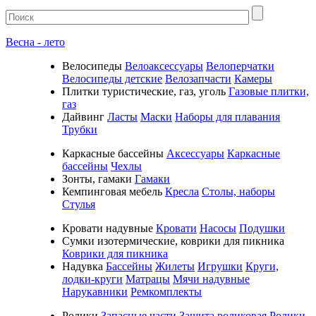
Весна - лето
Велосипеды
Велоаксессуары
Велоперчатки
Велосипеды детские
Велозапчасти
Камеры
Плитки туристические, газ, уголь
Газовые плитки,
газ
Дайвинг
Ласты
Маски
Наборы для плавания
Трубки
Каркасные бассейны
Аксессуары
Каркасные
бассейны
Чехлы
Зонты, гамаки
Гамаки
Кемпинговая мебель
Кресла
Столы, наборы
Стулья
Кровати надувные
Кровати
Насосы
Подушки
Cумки изотермические, коврики для пикника
Коврики для пикника
Надувка
Бассейны
Жилеты
Игрушки
Круги,
лодки-круги
Матрацы
Мячи надувные
Нарукавники
Ремкомплекты
Ролики
Запасные части
Защита роликовая
Ролики