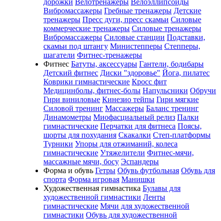
дорожки
Велотренажеры
Велоэллипсоиды
Вибромассажеры
Гребные тренажеры
Детские
тренажеры
Пресс дуги, пресс скамьи
Силовые
коммерческие тренажеры
Силовые тренажеры
Вибромассажеры
Силовые станции
Подставки,
скамьи под штангу
Министепперы
Степперы,
шагатели
Фитнес-тренажеры
Фитнес
Батуты, аксессуары
Гантели, бодибары
Детский фитнес
Диски "здоровье"
Йога, пилатес
Коврики гимнастические
Кросс фит
Медицинболы, фитнес-болы
Напульсники
Обручи
Гири виниловые
Кинезио тейпы
Гири мягкие
Силовой тренинг
Массажеры
Баланс тренинг
Динамометры
Миофасциальный релиз
Палки
гимнастические
Перчатки для фитнеса
Поясы,
шорты для похудания
Скакалки
Степ-платформы
Турники
Упоры для отжиманий, колеса
гимнастические
Утяжелители
Фитнес-мячи,
массажные мячи, босу
Эспандеры
Форма и обувь
Гетры
Обувь футбольная
Обувь для
спорта
Форма игровая
Манишки
Художественная гимнастика
Булавы для
художественной гимнастики
Ленты
гимнастические
Мячи для художественной
гимнастики
Обувь для художественной