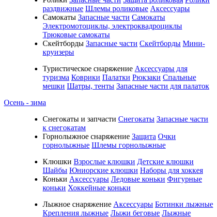
раздвижные
Шлемы роликовые
Аксессуары
Самокаты
Запасные части
Самокаты
Электромотоциклы, электроквадроциклы
Трюковые самокаты
Скейтборды
Запасные части
Скейтборды
Мини-
круизеры
Туристическое снаряжение
Аксессуары для
туризма
Коврики
Палатки
Рюкзаки
Спальные
мешки
Шатры, тенты
Запасные части для палаток
Осень - зима
Cнегокаты и запчасти
Снегокаты
Запасные части
к снегокатам
Горнолыжное снаряжение
Защита
Очки
горнолыжные
Шлемы горнолыжные
Клюшки
Взрослые клюшки
Детские клюшки
Шайбы
Юниорские клюшки
Наборы для хоккея
Коньки
Аксессуары
Ледовые коньки
Фигурные
коньки
Хоккейные коньки
Лыжное снаряжение
Аксессуары
Ботинки лыжные
Крепления лыжные
Лыжи беговые
Лыжные