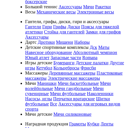
боксерские
Большой теннис
Аксессуары
Мячи
Ракетки
Весы
Механические весы
Электронные весы
Гантели, грифы, диски, гири и аксессуары
Гантели
Гири
Грифы
Диски
Поясы для тяжелой
атлетики
Стойка для гантелей
Замки для грифов
Аксессуары
Дартс
Дротики
Мишени
Наборы
Детские спортивные комплексы
Дск
Маты
Навесное оборудование
Абсолютный чемпион
Юный атлет
Запасные части
Romana
Игры детские
Бумеранги
Детские палатки
Другие
игры
Кетчбол
Кольцебросы
Фрисби
Массажеры
Деревянные массажеры
Пластиковые
массажеры
Электрические массажеры
Мячи
Манишки
Мячи баскетбольные
Мячи
волейбольные
Мячи гандбольные
Мячи
сувенирные
Мячи футбольные
Наколенники
Насосы, иглы
Перчатки вратарские
Щитки
футбольные
Все
Аксессуары для игровых видов
спорта
Мячи детские
Мячи силиконовые
Наградная продукция
Грамоты
Кубки
Ленты