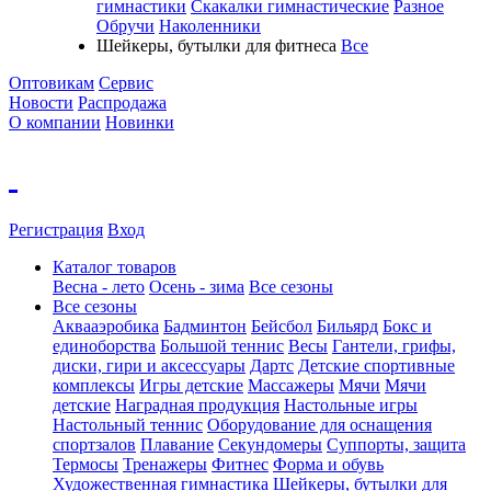
гимнастики
Скакалки гимнастические
Разное
Обручи
Наколенники
Шейкеры, бутылки для фитнеса
Все
Оптовикам
Сервис
Новости
Распродажа
О компании
Новинки
Регистрация
Вход
Каталог товаров
Весна - лето
Осень - зима
Все сезоны
Все сезоны
Аквааэробика
Бадминтон
Бейсбол
Бильярд
Бокс и
единоборства
Большой теннис
Весы
Гантели, грифы,
диски, гири и аксессуары
Дартс
Детские спортивные
комплексы
Игры детские
Массажеры
Мячи
Мячи
детские
Наградная продукция
Настольные игры
Настольный теннис
Оборудование для оснащения
спортзалов
Плавание
Секундомеры
Суппорты, защита
Термосы
Тренажеры
Фитнес
Форма и обувь
Художественная гимнастика
Шейкеры, бутылки для