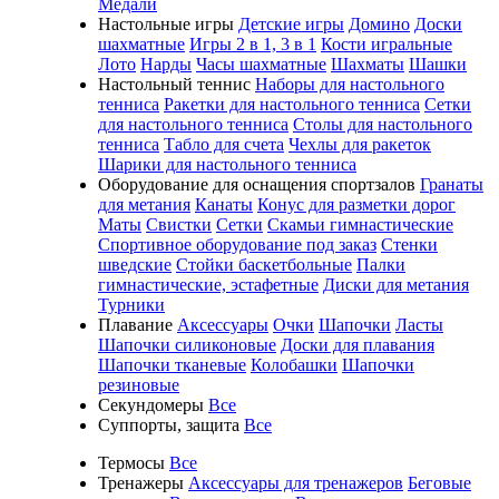
Медали
Настольные игры
Детские игры
Домино
Доски
шахматные
Игры 2 в 1, 3 в 1
Кости игральные
Лото
Нарды
Часы шахматные
Шахматы
Шашки
Настольный теннис
Наборы для настольного
тенниса
Ракетки для настольного тенниса
Сетки
для настольного тенниса
Столы для настольного
тенниса
Табло для счета
Чехлы для ракеток
Шарики для настольного тенниса
Оборудование для оснащения спортзалов
Гранаты
для метания
Канаты
Конус для разметки дорог
Маты
Свистки
Сетки
Скамьи гимнастические
Спортивное оборудование под заказ
Стенки
шведские
Стойки баскетбольные
Палки
гимнастические, эстафетные
Диски для метания
Турники
Плавание
Аксессуары
Очки
Шапочки
Ласты
Шапочки силиконовые
Доски для плавания
Шапочки тканевые
Колобашки
Шапочки
резиновые
Секундомеры
Все
Суппорты, защита
Все
Термосы
Все
Тренажеры
Аксессуары для тренажеров
Беговые