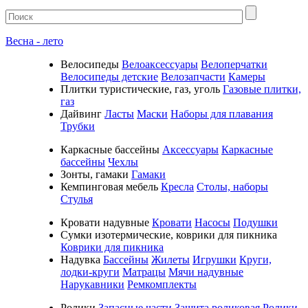
Весна - лето
Велосипеды
Велоаксессуары
Велоперчатки
Велосипеды детские
Велозапчасти
Камеры
Плитки туристические, газ, уголь
Газовые плитки,
газ
Дайвинг
Ласты
Маски
Наборы для плавания
Трубки
Каркасные бассейны
Аксессуары
Каркасные
бассейны
Чехлы
Зонты, гамаки
Гамаки
Кемпинговая мебель
Кресла
Столы, наборы
Стулья
Кровати надувные
Кровати
Насосы
Подушки
Cумки изотермические, коврики для пикника
Коврики для пикника
Надувка
Бассейны
Жилеты
Игрушки
Круги,
лодки-круги
Матрацы
Мячи надувные
Нарукавники
Ремкомплекты
Ролики
Запасные части
Защита роликовая
Ролики