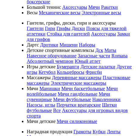
боксерские
Большой теннис
Аксессуары
Мячи
Ракетки
Весы
Механические весы
Электронные весы
Гантели, грифы, диски, гири и аксессуары
Гантели
Гири
Грифы
Диски
Поясы для тяжелой
атлетики
Стойка для гантелей
Аксессуары
Замки
для грифов
Дартс
Дротики
Мишени
Наборы
Детские спортивные комплексы
Дск
Маты
Навесное оборудование
Запасные части
Romana
Абсолютный чемпион
Юный атлет
Игры детские
Бумеранги
Детские палатки
Другие
игры
Кетчбол
Кольцебросы
Фрисби
Массажеры
Деревянные массажеры
Пластиковые
массажеры
Электрические массажеры
Мячи
Манишки
Мячи баскетбольные
Мячи
волейбольные
Мячи гандбольные
Мячи
сувенирные
Мячи футбольные
Наколенники
Насосы, иглы
Перчатки вратарские
Щитки
футбольные
Все
Аксессуары для игровых видов
спорта
Мячи детские
Мячи силиконовые
Наградная продукция
Грамоты
Кубки
Ленты