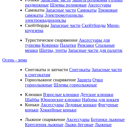
раздвижные
Шлемы роликовые
Аксессуары
Самокаты
Запасные части
Самокаты
Трюковые
самокаты
Электромотоциклы,
электроквадроциклы
Скейтборды
Запасные части
Скейтборды
Мини-
круизеры
Туристическое снаряжение
Аксессуары для
туризма
Коврики
Палатки
Рюкзаки
Спальные
мешки
Шатры, тенты
Запасные части для палаток
Осень - зима
Cнегокаты и запчасти
Снегокаты
Запасные части
к снегокатам
Горнолыжное снаряжение
Защита
Очки
горнолыжные
Шлемы горнолыжные
Клюшки
Взрослые клюшки
Детские клюшки
Шайбы
Юниорские клюшки
Наборы для хоккея
Коньки
Аксессуары
Ледовые коньки
Фигурные
коньки
Хоккейные коньки
Лыжное снаряжение
Аксессуары
Ботинки лыжные
Крепления лыжные
Лыжи беговые
Лыжные