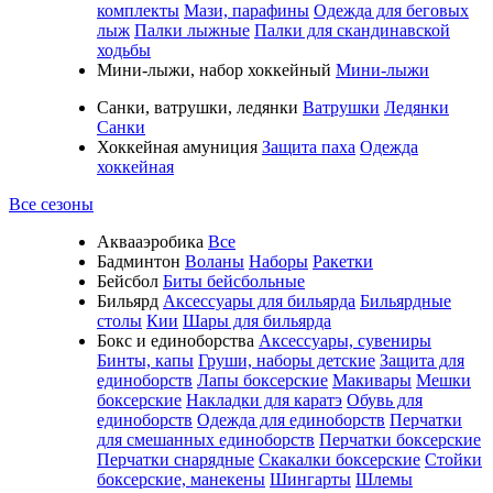
комплекты
Мази, парафины
Одежда для беговых
лыж
Палки лыжные
Палки для скандинавской
ходьбы
Мини-лыжи, набор хоккейный
Мини-лыжи
Санки, ватрушки, ледянки
Ватрушки
Ледянки
Санки
Хоккейная амуниция
Защита паха
Одежда
хоккейная
Все сезоны
Аквааэробика
Все
Бадминтон
Воланы
Наборы
Ракетки
Бейсбол
Биты бейсбольные
Бильярд
Аксессуары для бильярда
Бильярдные
столы
Кии
Шары для бильярда
Бокс и единоборства
Аксессуары, сувениры
Бинты, капы
Груши, наборы детские
Защита для
единоборств
Лапы боксерские
Макивары
Мешки
боксерские
Накладки для каратэ
Обувь для
единоборств
Одежда для единоборств
Перчатки
для смешанных единоборств
Перчатки боксерские
Перчатки снарядные
Скакалки боксерские
Стойки
боксерские, манекены
Шингарты
Шлемы