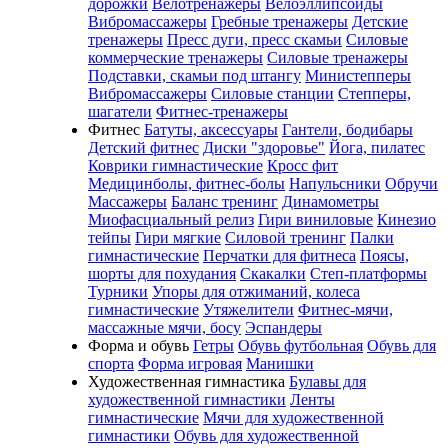
дорожки
Велотренажеры
Велоэллипсоиды
Вибромассажеры
Гребные тренажеры
Детские
тренажеры
Пресс дуги, пресс скамьи
Силовые
коммерческие тренажеры
Силовые тренажеры
Подставки, скамьи под штангу
Министепперы
Вибромассажеры
Силовые станции
Степперы,
шагатели
Фитнес-тренажеры
Фитнес
Батуты, аксессуары
Гантели, бодибары
Детский фитнес
Диски "здоровье"
Йога, пилатес
Коврики гимнастические
Кросс фит
Медицинболы, фитнес-болы
Напульсники
Обручи
Массажеры
Баланс тренинг
Динамометры
Миофасциальный релиз
Гири виниловые
Кинезио
тейпы
Гири мягкие
Силовой тренинг
Палки
гимнастические
Перчатки для фитнеса
Поясы,
шорты для похудания
Скакалки
Степ-платформы
Турники
Упоры для отжиманий, колеса
гимнастические
Утяжелители
Фитнес-мячи,
массажные мячи, босу
Эспандеры
Форма и обувь
Гетры
Обувь футбольная
Обувь для
спорта
Форма игровая
Манишки
Художественная гимнастика
Булавы для
художественной гимнастики
Ленты
гимнастические
Мячи для художественной
гимнастики
Обувь для художественной