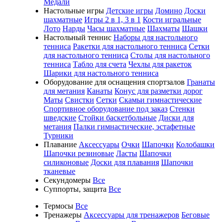
Медали
Настольные игры
Детские игры
Домино
Доски
шахматные
Игры 2 в 1, 3 в 1
Кости игральные
Лото
Нарды
Часы шахматные
Шахматы
Шашки
Настольный теннис
Наборы для настольного
тенниса
Ракетки для настольного тенниса
Сетки
для настольного тенниса
Столы для настольного
тенниса
Табло для счета
Чехлы для ракеток
Шарики для настольного тенниса
Оборудование для оснащения спортзалов
Гранаты
для метания
Канаты
Конус для разметки дорог
Маты
Свистки
Сетки
Скамьи гимнастические
Спортивное оборудование под заказ
Стенки
шведские
Стойки баскетбольные
Диски для
метания
Палки гимнастические, эстафетные
Турники
Плавание
Аксессуары
Очки
Шапочки
Колобашки
Шапочки резиновые
Ласты
Шапочки
силиконовые
Доски для плавания
Шапочки
тканевые
Секундомеры
Все
Суппорты, защита
Все
Термосы
Все
Тренажеры
Аксессуары для тренажеров
Беговые