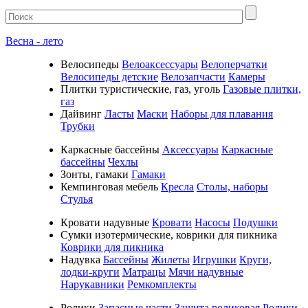
Весна - лето
Велосипеды
Велоаксессуары
Велоперчатки
Велосипеды детские
Велозапчасти
Камеры
Плитки туристические, газ, уголь
Газовые плитки,
газ
Дайвинг
Ласты
Маски
Наборы для плавания
Трубки
Каркасные бассейны
Аксессуары
Каркасные
бассейны
Чехлы
Зонты, гамаки
Гамаки
Кемпинговая мебель
Кресла
Столы, наборы
Стулья
Кровати надувные
Кровати
Насосы
Подушки
Cумки изотермические, коврики для пикника
Коврики для пикника
Надувка
Бассейны
Жилеты
Игрушки
Круги,
лодки-круги
Матрацы
Мячи надувные
Нарукавники
Ремкомплекты
Ролики
Запасные части
Защита роликовая
Ролики