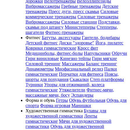
дорожки
Велотренажеры
Велоэллипсоиды
Вибромассажеры
Гребные тренажеры
Детские
тренажеры
Пресс дуги, пресс скамьи
Силовые
коммерческие тренажеры
Силовые тренажеры
Вибромассажеры
Силовые станции
Подставки,
скамьи под штангу
Министепперы
Степперы,
шагатели
Фитнес-тренажеры
Фитнес
Батуты, аксессуары
Гантели, бодибары
Детский фитнес
Диски "здоровье"
Йога, пилатес
Коврики гимнастические
Кросс фит
Медицинболы, фитнес-болы
Напульсники
Обручи
Гири виниловые
Кинезио тейпы
Гири мягкие
Силовой тренинг
Массажеры
Баланс тренинг
Динамометры
Миофасциальный релиз
Палки
гимнастические
Перчатки для фитнеса
Поясы,
шорты для похудания
Скакалки
Степ-платформы
Турники
Упоры для отжиманий, колеса
гимнастические
Утяжелители
Фитнес-мячи,
массажные мячи, босу
Эспандеры
Форма и обувь
Гетры
Обувь футбольная
Обувь для
спорта
Форма игровая
Манишки
Художественная гимнастика
Булавы для
художественной гимнастики
Ленты
гимнастические
Мячи для художественной
гимнастики
Обувь для художественной