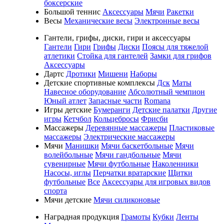
боксерские
Большой теннис
Аксессуары
Мячи
Ракетки
Весы
Механические весы
Электронные весы
Гантели, грифы, диски, гири и аксессуары
Гантели
Гири
Грифы
Диски
Поясы для тяжелой
атлетики
Стойка для гантелей
Замки для грифов
Аксессуары
Дартс
Дротики
Мишени
Наборы
Детские спортивные комплексы
Дск
Маты
Навесное оборудование
Абсолютный чемпион
Юный атлет
Запасные части
Romana
Игры детские
Бумеранги
Детские палатки
Другие
игры
Кетчбол
Кольцебросы
Фрисби
Массажеры
Деревянные массажеры
Пластиковые
массажеры
Электрические массажеры
Мячи
Манишки
Мячи баскетбольные
Мячи
волейбольные
Мячи гандбольные
Мячи
сувенирные
Мячи футбольные
Наколенники
Насосы, иглы
Перчатки вратарские
Щитки
футбольные
Все
Аксессуары для игровых видов
спорта
Мячи детские
Мячи силиконовые
Наградная продукция
Грамоты
Кубки
Ленты