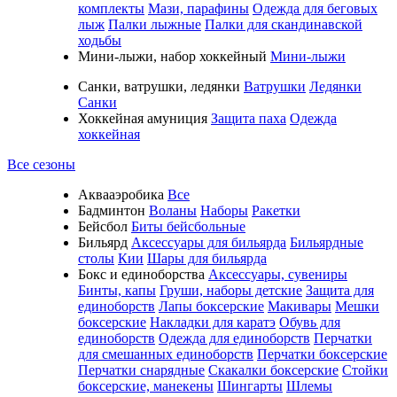
комплекты
Мази, парафины
Одежда для беговых
лыж
Палки лыжные
Палки для скандинавской
ходьбы
Мини-лыжи, набор хоккейный
Мини-лыжи
Санки, ватрушки, ледянки
Ватрушки
Ледянки
Санки
Хоккейная амуниция
Защита паха
Одежда
хоккейная
Все сезоны
Аквааэробика
Все
Бадминтон
Воланы
Наборы
Ракетки
Бейсбол
Биты бейсбольные
Бильярд
Аксессуары для бильярда
Бильярдные
столы
Кии
Шары для бильярда
Бокс и единоборства
Аксессуары, сувениры
Бинты, капы
Груши, наборы детские
Защита для
единоборств
Лапы боксерские
Макивары
Мешки
боксерские
Накладки для каратэ
Обувь для
единоборств
Одежда для единоборств
Перчатки
для смешанных единоборств
Перчатки боксерские
Перчатки снарядные
Скакалки боксерские
Стойки
боксерские, манекены
Шингарты
Шлемы