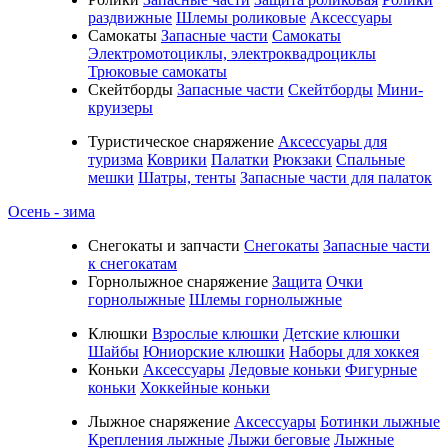
раздвижные
Шлемы роликовые
Аксессуары
Самокаты
Запасные части
Самокаты
Электромотоциклы, электроквадроциклы
Трюковые самокаты
Скейтборды
Запасные части
Скейтборды
Мини-
круизеры
Туристическое снаряжение
Аксессуары для
туризма
Коврики
Палатки
Рюкзаки
Спальные
мешки
Шатры, тенты
Запасные части для палаток
Осень - зима
Cнегокаты и запчасти
Снегокаты
Запасные части
к снегокатам
Горнолыжное снаряжение
Защита
Очки
горнолыжные
Шлемы горнолыжные
Клюшки
Взрослые клюшки
Детские клюшки
Шайбы
Юниорские клюшки
Наборы для хоккея
Коньки
Аксессуары
Ледовые коньки
Фигурные
коньки
Хоккейные коньки
Лыжное снаряжение
Аксессуары
Ботинки лыжные
Крепления лыжные
Лыжи беговые
Лыжные