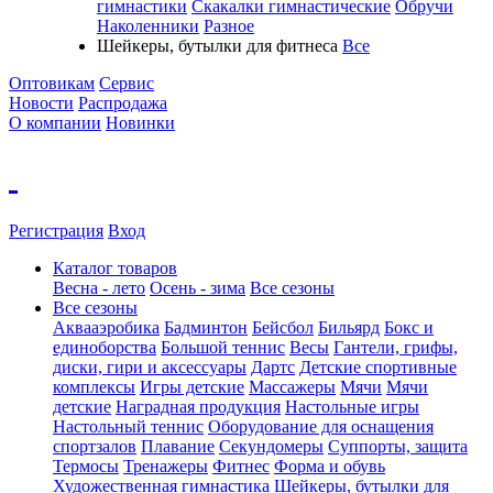
гимнастики
Скакалки гимнастические
Обручи
Наколенники
Разное
Шейкеры, бутылки для фитнеса
Все
Оптовикам
Сервис
Новости
Распродажа
О компании
Новинки
Регистрация
Вход
Каталог товаров
Весна - лето
Осень - зима
Все сезоны
Все сезоны
Аквааэробика
Бадминтон
Бейсбол
Бильярд
Бокс и
единоборства
Большой теннис
Весы
Гантели, грифы,
диски, гири и аксессуары
Дартс
Детские спортивные
комплексы
Игры детские
Массажеры
Мячи
Мячи
детские
Наградная продукция
Настольные игры
Настольный теннис
Оборудование для оснащения
спортзалов
Плавание
Секундомеры
Суппорты, защита
Термосы
Тренажеры
Фитнес
Форма и обувь
Художественная гимнастика
Шейкеры, бутылки для