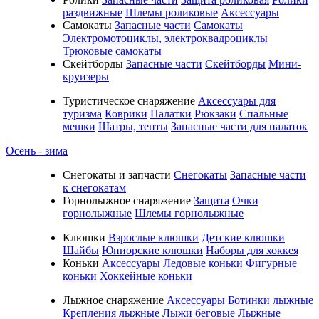
раздвижные
Шлемы роликовые
Аксессуары
Самокаты
Запасные части
Самокаты
Электромотоциклы, электроквадроциклы
Трюковые самокаты
Скейтборды
Запасные части
Скейтборды
Мини-
круизеры
Туристическое снаряжение
Аксессуары для
туризма
Коврики
Палатки
Рюкзаки
Спальные
мешки
Шатры, тенты
Запасные части для палаток
Осень - зима
Cнегокаты и запчасти
Снегокаты
Запасные части
к снегокатам
Горнолыжное снаряжение
Защита
Очки
горнолыжные
Шлемы горнолыжные
Клюшки
Взрослые клюшки
Детские клюшки
Шайбы
Юниорские клюшки
Наборы для хоккея
Коньки
Аксессуары
Ледовые коньки
Фигурные
коньки
Хоккейные коньки
Лыжное снаряжение
Аксессуары
Ботинки лыжные
Крепления лыжные
Лыжи беговые
Лыжные