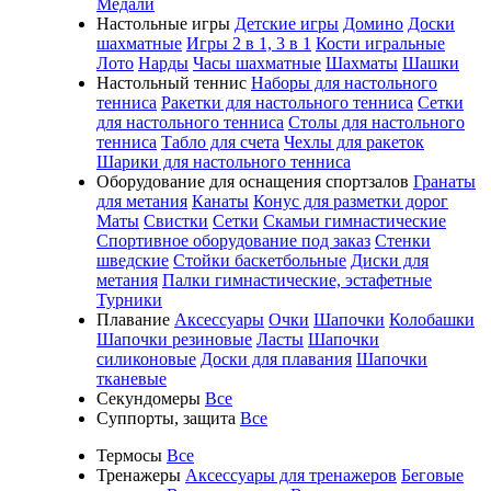
Медали
Настольные игры
Детские игры
Домино
Доски
шахматные
Игры 2 в 1, 3 в 1
Кости игральные
Лото
Нарды
Часы шахматные
Шахматы
Шашки
Настольный теннис
Наборы для настольного
тенниса
Ракетки для настольного тенниса
Сетки
для настольного тенниса
Столы для настольного
тенниса
Табло для счета
Чехлы для ракеток
Шарики для настольного тенниса
Оборудование для оснащения спортзалов
Гранаты
для метания
Канаты
Конус для разметки дорог
Маты
Свистки
Сетки
Скамьи гимнастические
Спортивное оборудование под заказ
Стенки
шведские
Стойки баскетбольные
Диски для
метания
Палки гимнастические, эстафетные
Турники
Плавание
Аксессуары
Очки
Шапочки
Колобашки
Шапочки резиновые
Ласты
Шапочки
силиконовые
Доски для плавания
Шапочки
тканевые
Секундомеры
Все
Суппорты, защита
Все
Термосы
Все
Тренажеры
Аксессуары для тренажеров
Беговые