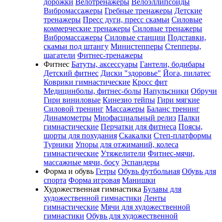
дорожки
Велотренажеры
Велоэллипсоиды
Вибромассажеры
Гребные тренажеры
Детские
тренажеры
Пресс дуги, пресс скамьи
Силовые
коммерческие тренажеры
Силовые тренажеры
Вибромассажеры
Силовые станции
Подставки,
скамьи под штангу
Министепперы
Степперы,
шагатели
Фитнес-тренажеры
Фитнес
Батуты, аксессуары
Гантели, бодибары
Детский фитнес
Диски "здоровье"
Йога, пилатес
Коврики гимнастические
Кросс фит
Медицинболы, фитнес-болы
Напульсники
Обручи
Гири виниловые
Кинезио тейпы
Гири мягкие
Силовой тренинг
Массажеры
Баланс тренинг
Динамометры
Миофасциальный релиз
Палки
гимнастические
Перчатки для фитнеса
Поясы,
шорты для похудания
Скакалки
Степ-платформы
Турники
Упоры для отжиманий, колеса
гимнастические
Утяжелители
Фитнес-мячи,
массажные мячи, босу
Эспандеры
Форма и обувь
Гетры
Обувь футбольная
Обувь для
спорта
Форма игровая
Манишки
Художественная гимнастика
Булавы для
художественной гимнастики
Ленты
гимнастические
Мячи для художественной
гимнастики
Обувь для художественной