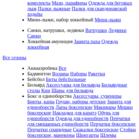
комплекты
Мази, парафины
Одежда для беговых
лыж
Палки лыжные
Палки для скандинавской
ходьбы
Мини-лыжи, набор хоккейный
Мини-лыжи
Санки, ватрушки, ледянки
Ватрушки
Ледянки
Санки
Хоккейная амуниция
Защита паха
Одежда
хоккейная
Все сезоны
Аквааэробика
Все
Бадминтон
Воланы
Наборы
Ракетки
Бейсбол
Биты бейсбольные
Бильярд
Аксессуары для бильярда
Бильярдные
столы
Кии
Шары для бильярда
Бокс и единоборства
Аксессуары, сувениры
Бинты, капы
Груши, наборы детские
Защита для
единоборств
Лапы боксерские
Макивары
Мешки
боксерские
Накладки для каратэ
Обувь для
единоборств
Одежда для единоборств
Перчатки
для смешанных единоборств
Перчатки боксерские
Перчатки снарядные
Скакалки боксерские
Стойки
боксерские, манекены
Шингарты
Шлемы