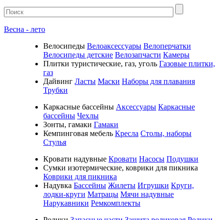
Весна - лето
Велосипеды
Велоаксессуары
Велоперчатки
Велосипеды детские
Велозапчасти
Камеры
Плитки туристические, газ, уголь
Газовые плитки,
газ
Дайвинг
Ласты
Маски
Наборы для плавания
Трубки
Каркасные бассейны
Аксессуары
Каркасные
бассейны
Чехлы
Зонты, гамаки
Гамаки
Кемпинговая мебель
Кресла
Столы, наборы
Стулья
Кровати надувные
Кровати
Насосы
Подушки
Cумки изотермические, коврики для пикника
Коврики для пикника
Надувка
Бассейны
Жилеты
Игрушки
Круги,
лодки-круги
Матрацы
Мячи надувные
Нарукавники
Ремкомплекты
Ролики
Запасные части
Защита роликовая
Ролики