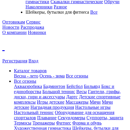
гимнастики
Скакалки гимнастические
Обручи
Наколенники
Разное
Шейкеры, бутылки для фитнеса
Все
Оптовикам
Сервис
Новости
Распродажа
О компании
Новинки
Регистрация
Вход
Каталог товаров
Весна - лето
Осень - зима
Все сезоны
Все сезоны
Аквааэробика
Бадминтон
Бейсбол
Бильярд
Бокс и
единоборства
Большой теннис
Весы
Гантели, грифы,
диски, гири и аксессуары
Дартс
Детские спортивные
комплексы
Игры детские
Массажеры
Мячи
Мячи
детские
Наградная продукция
Настольные игры
Настольный теннис
Оборудование для оснащения
спортзалов
Плавание
Секундомеры
Суппорты, защита
Термосы
Тренажеры
Фитнес
Форма и обувь
Художественная гимнастика
Шейкеры, бутылки для