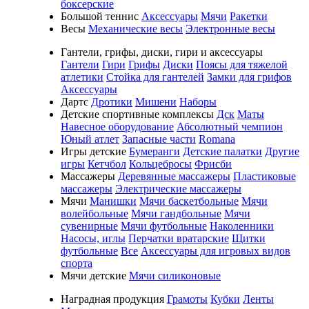
боксерские
Большой теннис
Аксессуары
Мячи
Ракетки
Весы
Механические весы
Электронные весы
Гантели, грифы, диски, гири и аксессуары
Гантели
Гири
Грифы
Диски
Поясы для тяжелой
атлетики
Стойка для гантелей
Замки для грифов
Аксессуары
Дартс
Дротики
Мишени
Наборы
Детские спортивные комплексы
Дск
Маты
Навесное оборудование
Абсолютный чемпион
Юный атлет
Запасные части
Romana
Игры детские
Бумеранги
Детские палатки
Другие
игры
Кетчбол
Кольцебросы
Фрисби
Массажеры
Деревянные массажеры
Пластиковые
массажеры
Электрические массажеры
Мячи
Манишки
Мячи баскетбольные
Мячи
волейбольные
Мячи гандбольные
Мячи
сувенирные
Мячи футбольные
Наколенники
Насосы, иглы
Перчатки вратарские
Щитки
футбольные
Все
Аксессуары для игровых видов
спорта
Мячи детские
Мячи силиконовые
Наградная продукция
Грамоты
Кубки
Ленты