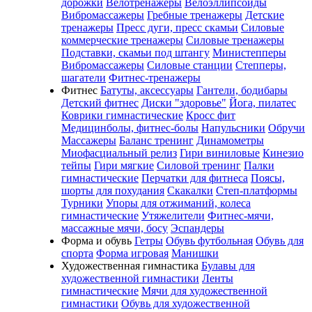
дорожки
Велотренажеры
Велоэллипсоиды
Вибромассажеры
Гребные тренажеры
Детские
тренажеры
Пресс дуги, пресс скамьи
Силовые
коммерческие тренажеры
Силовые тренажеры
Подставки, скамьи под штангу
Министепперы
Вибромассажеры
Силовые станции
Степперы,
шагатели
Фитнес-тренажеры
Фитнес
Батуты, аксессуары
Гантели, бодибары
Детский фитнес
Диски "здоровье"
Йога, пилатес
Коврики гимнастические
Кросс фит
Медицинболы, фитнес-болы
Напульсники
Обручи
Массажеры
Баланс тренинг
Динамометры
Миофасциальный релиз
Гири виниловые
Кинезио
тейпы
Гири мягкие
Силовой тренинг
Палки
гимнастические
Перчатки для фитнеса
Поясы,
шорты для похудания
Скакалки
Степ-платформы
Турники
Упоры для отжиманий, колеса
гимнастические
Утяжелители
Фитнес-мячи,
массажные мячи, босу
Эспандеры
Форма и обувь
Гетры
Обувь футбольная
Обувь для
спорта
Форма игровая
Манишки
Художественная гимнастика
Булавы для
художественной гимнастики
Ленты
гимнастические
Мячи для художественной
гимнастики
Обувь для художественной