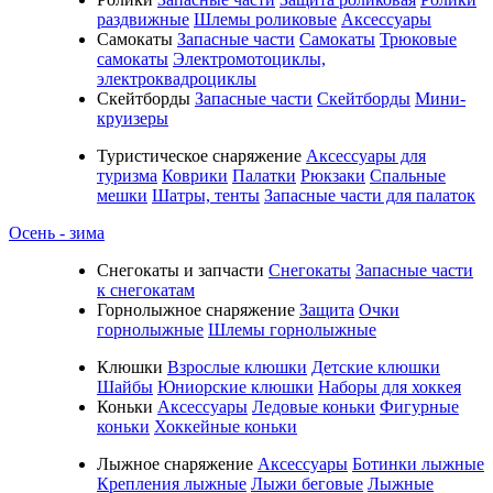
раздвижные
Шлемы роликовые
Аксессуары
Самокаты
Запасные части
Самокаты
Трюковые
самокаты
Электромотоциклы,
электроквадроциклы
Скейтборды
Запасные части
Скейтборды
Мини-
круизеры
Туристическое снаряжение
Аксессуары для
туризма
Коврики
Палатки
Рюкзаки
Спальные
мешки
Шатры, тенты
Запасные части для палаток
Осень - зима
Cнегокаты и запчасти
Снегокаты
Запасные части
к снегокатам
Горнолыжное снаряжение
Защита
Очки
горнолыжные
Шлемы горнолыжные
Клюшки
Взрослые клюшки
Детские клюшки
Шайбы
Юниорские клюшки
Наборы для хоккея
Коньки
Аксессуары
Ледовые коньки
Фигурные
коньки
Хоккейные коньки
Лыжное снаряжение
Аксессуары
Ботинки лыжные
Крепления лыжные
Лыжи беговые
Лыжные