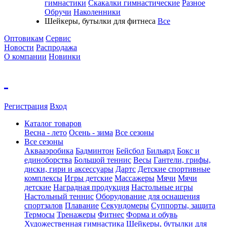
гимнастики
Скакалки гимнастические
Разное
Обручи
Наколенники
Шейкеры, бутылки для фитнеса
Все
Оптовикам
Сервис
Новости
Распродажа
О компании
Новинки
Регистрация
Вход
Каталог товаров
Весна - лето
Осень - зима
Все сезоны
Все сезоны
Аквааэробика
Бадминтон
Бейсбол
Бильярд
Бокс и
единоборства
Большой теннис
Весы
Гантели, грифы,
диски, гири и аксессуары
Дартс
Детские спортивные
комплексы
Игры детские
Массажеры
Мячи
Мячи
детские
Наградная продукция
Настольные игры
Настольный теннис
Оборудование для оснащения
спортзалов
Плавание
Секундомеры
Суппорты, защита
Термосы
Тренажеры
Фитнес
Форма и обувь
Художественная гимнастика
Шейкеры, бутылки для