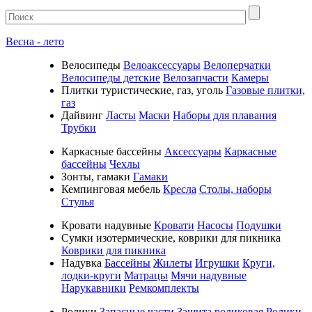
Весна - лето
Велосипеды
Велоаксессуары
Велоперчатки
Велосипеды детские
Велозапчасти
Камеры
Плитки туристические, газ, уголь
Газовые плитки,
газ
Дайвинг
Ласты
Маски
Наборы для плавания
Трубки
Каркасные бассейны
Аксессуары
Каркасные
бассейны
Чехлы
Зонты, гамаки
Гамаки
Кемпинговая мебель
Кресла
Столы, наборы
Стулья
Кровати надувные
Кровати
Насосы
Подушки
Cумки изотермические, коврики для пикника
Коврики для пикника
Надувка
Бассейны
Жилеты
Игрушки
Круги,
лодки-круги
Матрацы
Мячи надувные
Нарукавники
Ремкомплекты
Ролики
Запасные части
Защита роликовая
Ролики