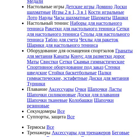
Медали
Настольные игры
Детские игры
Домино
Доски
шахматные
Игры 2 в 1, 3 в 1
Кости игральные
Лото
Нарды
Часы шахматные
Шахматы
Шашки
Настольный теннис
Наборы для настольного
тенниса
Ракетки для настольного тенниса
Сетки
для настольного тенниса
Столы для настольного
тенниса
Табло для счета
Чехлы для ракеток
Шарики для настольного тенниса
Оборудование для оснащения спортзалов
Гранаты
для метания
Канаты
Конус для разметки дорог
Маты
Свистки
Сетки
Скамьи гимнастические
Спортивное оборудование под заказ
Стенки
шведские
Стойки баскетбольные
Палки
гимнастические, эстафетные
Диски для метания
Турники
Плавание
Аксессуары
Очки
Шапочки
Ласты
Шапочки силиконовые
Доски для плавания
Шапочки тканевые
Колобашки
Шапочки
резиновые
Секундомеры
Все
Суппорты, защита
Все
Термосы
Все
Тренажеры
Аксессуары для тренажеров
Беговые