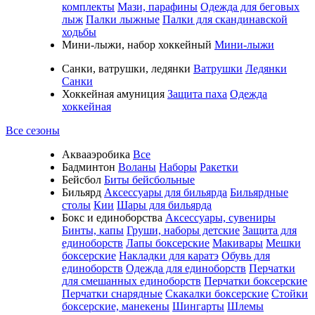
комплекты
Мази, парафины
Одежда для беговых
лыж
Палки лыжные
Палки для скандинавской
ходьбы
Мини-лыжи, набор хоккейный
Мини-лыжи
Санки, ватрушки, ледянки
Ватрушки
Ледянки
Санки
Хоккейная амуниция
Защита паха
Одежда
хоккейная
Все сезоны
Аквааэробика
Все
Бадминтон
Воланы
Наборы
Ракетки
Бейсбол
Биты бейсбольные
Бильярд
Аксессуары для бильярда
Бильярдные
столы
Кии
Шары для бильярда
Бокс и единоборства
Аксессуары, сувениры
Бинты, капы
Груши, наборы детские
Защита для
единоборств
Лапы боксерские
Макивары
Мешки
боксерские
Накладки для каратэ
Обувь для
единоборств
Одежда для единоборств
Перчатки
для смешанных единоборств
Перчатки боксерские
Перчатки снарядные
Скакалки боксерские
Стойки
боксерские, манекены
Шингарты
Шлемы