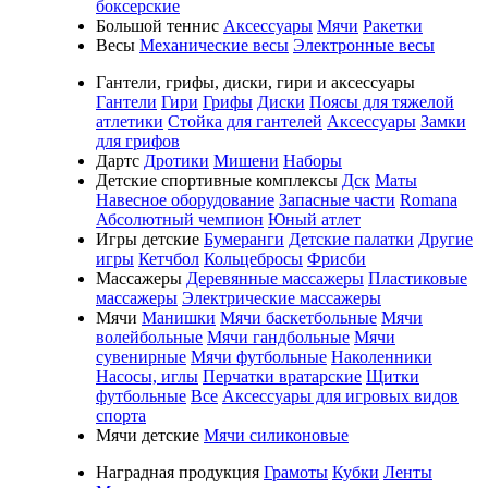
боксерские
Большой теннис
Аксессуары
Мячи
Ракетки
Весы
Механические весы
Электронные весы
Гантели, грифы, диски, гири и аксессуары
Гантели
Гири
Грифы
Диски
Поясы для тяжелой
атлетики
Стойка для гантелей
Аксессуары
Замки
для грифов
Дартс
Дротики
Мишени
Наборы
Детские спортивные комплексы
Дск
Маты
Навесное оборудование
Запасные части
Romana
Абсолютный чемпион
Юный атлет
Игры детские
Бумеранги
Детские палатки
Другие
игры
Кетчбол
Кольцебросы
Фрисби
Массажеры
Деревянные массажеры
Пластиковые
массажеры
Электрические массажеры
Мячи
Манишки
Мячи баскетбольные
Мячи
волейбольные
Мячи гандбольные
Мячи
сувенирные
Мячи футбольные
Наколенники
Насосы, иглы
Перчатки вратарские
Щитки
футбольные
Все
Аксессуары для игровых видов
спорта
Мячи детские
Мячи силиконовые
Наградная продукция
Грамоты
Кубки
Ленты