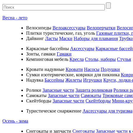
Весна - лето
Велосипеды
Велоаксессуары
Велоперчатки
Велоси
Плитки туристические, газ, уголь
Газовые плитки, г
Дайвинг
Ласты
Маски
Наборы для плавания
Трубк
Каркасные бассейны
Аксессуары
Каркасные бассе
Зонты, гамаки
Гамаки
Кемпинговая мебель
Кресла
Столы, наборы
Стулья
Кровати надувные
Кровати
Насосы
Подушки
Cумки изотермические, коврики для пикника
Коври
Надувка
Бассейны
Жилеты
Игрушки
Круги, лодки-
Ролики
Запасные части
Защита роликовая
Ролики р
Самокаты
Запасные части
Самокаты
Трюковые сам
Скейтборды
Запасные части
Скейтборды
Мини-кру
Туристическое снаряжение
Аксессуары для туризма
Осень - зима
Cнегокаты и запчасти
Снегокаты
Запасные части к