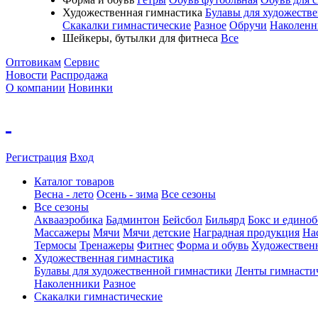
Художественная гимнастика
Булавы для художеств
Скакалки гимнастические
Разное
Обручи
Наколенн
Шейкеры, бутылки для фитнеса
Все
Оптовикам
Сервис
Новости
Распродажа
О компании
Новинки
Регистрация
Вход
Каталог товаров
Весна - лето
Осень - зима
Все сезоны
Все сезоны
Аквааэробика
Бадминтон
Бейсбол
Бильярд
Бокс и единоб
Массажеры
Мячи
Мячи детские
Наградная продукция
На
Термосы
Тренажеры
Фитнес
Форма и обувь
Художествен
Художественная гимнастика
Булавы для художественной гимнастики
Ленты гимнасти
Наколенники
Разное
Скакалки гимнастические