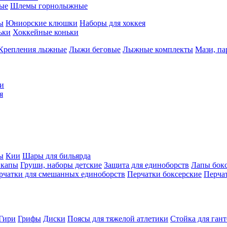
ые
Шлемы горнолыжные
ы
Юниорские клюшки
Наборы для хоккея
ьки
Хоккейные коньки
Крепления лыжные
Лыжи беговые
Лыжные комплекты
Мази, п
и
я
ы
Кии
Шары для бильярда
 капы
Груши, наборы детские
Защита для единоборств
Лапы бок
рчатки для смешанных единоборств
Перчатки боксерские
Перча
Гири
Грифы
Диски
Поясы для тяжелой атлетики
Стойка для ган