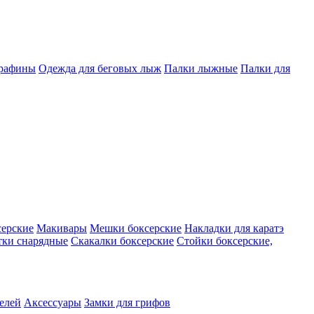
арафины
Одежда для беговых лыж
Палки лыжные
Палки для
серские
Макивары
Мешки боксерские
Накладки для каратэ
тки снарядные
Скакалки боксерские
Стойки боксерские,
телей
Аксессуары
Замки для грифов