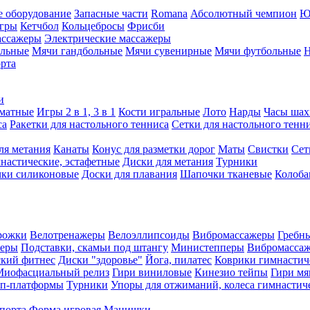
е оборудование
Запасные части
Romana
Абсолютный чемпион
Ю
игры
Кетчбол
Кольцебросы
Фрисби
ассажеры
Электрические массажеры
ольные
Мячи гандбольные
Мячи сувенирные
Мячи футбольные
Н
орта
и
матные
Игры 2 в 1, 3 в 1
Кости игральные
Лото
Нарды
Часы шах
са
Ракетки для настольного тенниса
Сетки для настольного тенн
ля метания
Канаты
Конус для разметки дорог
Маты
Свистки
Сет
настические, эстафетные
Диски для метания
Турники
ки силиконовые
Доски для плавания
Шапочки тканевые
Колоб
рожки
Велотренажеры
Велоэллипсоиды
Вибромассажеры
Гребн
жеры
Подставки, скамьи под штангу
Министепперы
Вибромасса
ский фитнес
Диски "здоровье"
Йога, пилатес
Коврики гимнастич
Миофасциальный релиз
Гири виниловые
Кинезио тейпы
Гири мя
еп-платформы
Турники
Упоры для отжиманий, колеса гимнастич
спорта
Форма игровая
Манишки