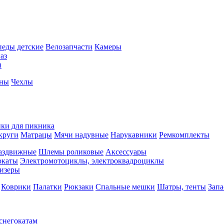
педы детские
Велозапчасти
Камеры
аз
и
йны
Чехлы
ки для пикника
круги
Матрацы
Мячи надувные
Нарукавники
Ремкомплекты
аздвижные
Шлемы роликовые
Аксессуары
окаты
Электромотоциклы, электроквадроциклы
изеры
Коврики
Палатки
Рюкзаки
Спальные мешки
Шатры, тенты
Запа
 снегокатам