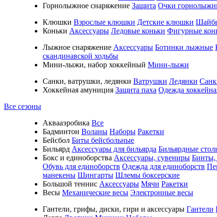
Горнолыжное снаряжение
Защита
Очки горнолыжн
Клюшки
Взрослые клюшки
Детские клюшки
Шайб
Коньки
Аксессуары
Ледовые коньки
Фигурные кон
Лыжное снаряжение
Аксессуары
Ботинки лыжные
скандинавской ходьбы
Мини-лыжи, набор хоккейный
Мини-лыжи
Санки, ватрушки, ледянки
Ватрушки
Ледянки
Санк
Хоккейная амуниция
Защита паха
Одежда хоккейна
Все сезоны
Аквааэробика
Все
Бадминтон
Воланы
Наборы
Ракетки
Бейсбол
Биты бейсбольные
Бильярд
Аксессуары для бильярда
Бильярдные стол
Бокс и единоборства
Аксессуары, сувениры
Бинты,
Обувь для единоборств
Одежда для единоборств
Пе
манекены
Шингарты
Шлемы боксерские
Большой теннис
Аксессуары
Мячи
Ракетки
Весы
Механические весы
Электронные весы
Гантели, грифы, диски, гири и аксессуары
Гантели