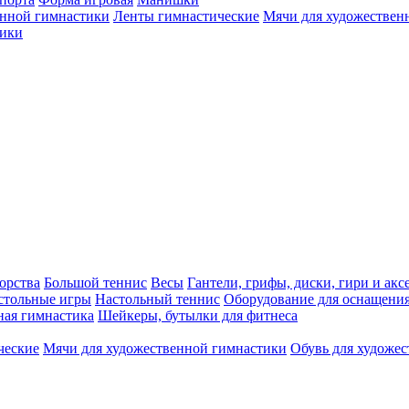
енной гимнастики
Ленты гимнастические
Мячи для художествен
ики
орства
Большой теннис
Весы
Гантели, грифы, диски, гири и акс
стольные игры
Настольный теннис
Оборудование для оснащения
ная гимнастика
Шейкеры, бутылки для фитнеса
ческие
Мячи для художественной гимнастики
Обувь для художе