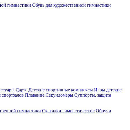
ной гимнастики
Обувь для художественной гимнастики
ессуары
Дартс
Детские спортивные комплексы
Игры детские
 спортзалов
Плавание
Секундомеры
Суппорты, защита
ственной гимнастики
Скакалки гимнастические
Обручи