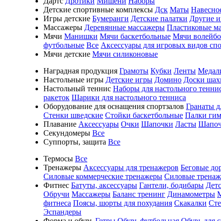
Дартс
Дротики
Мишени
Наборы
Детские спортивные комплексы
Дск
Маты
Навесно
Игры детские
Бумеранги
Детские палатки
Другие 
Массажеры
Деревянные массажеры
Пластиковые м
Мячи
Манишки
Мячи баскетбольные
Мячи волейб
футбольные
Все
Аксессуары для игровых видов сп
Мячи детские
Мячи силиконовые
Наградная продукция
Грамоты
Кубки
Ленты
Медал
Настольные игры
Детские игры
Домино
Доски шах
Настольный теннис
Наборы для настольного тенни
ракеток
Шарики для настольного тенниса
Оборудование для оснащения спортзалов
Гранаты д
Стенки шведские
Стойки баскетбольные
Палки гим
Плавание
Аксессуары
Очки
Шапочки
Ласты
Шапоч
Секундомеры
Все
Суппорты, защита
Все
Термосы
Все
Тренажеры
Аксессуары для тренажеров
Беговые до
Силовые коммерческие тренажеры
Силовые трена
Фитнес
Батуты, аксессуары
Гантели, бодибары
Дет
Обручи
Массажеры
Баланс тренинг
Динамометры
фитнеса
Поясы, шорты для похудания
Скакалки
Ст
Эспандеры
Форма и обувь
Гетры
Обувь футбольная
Обувь для 