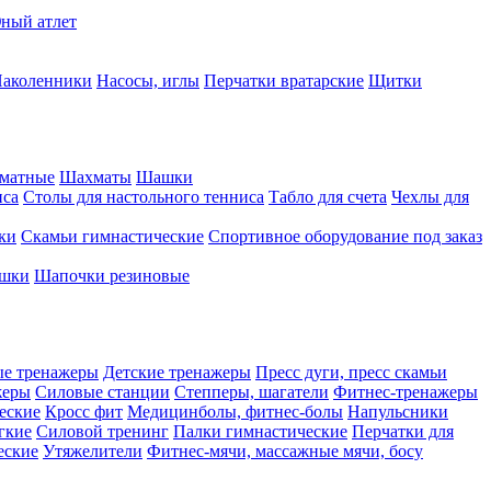
ный атлет
аколенники
Насосы, иглы
Перчатки вратарские
Щитки
матные
Шахматы
Шашки
иса
Столы для настольного тенниса
Табло для счета
Чехлы для
ки
Скамьи гимнастические
Спортивное оборудование под заказ
ашки
Шапочки резиновые
ые тренажеры
Детские тренажеры
Пресс дуги, пресс скамьи
жеры
Силовые станции
Степперы, шагатели
Фитнес-тренажеры
еские
Кросс фит
Медицинболы, фитнес-болы
Напульсники
гкие
Силовой тренинг
Палки гимнастические
Перчатки для
еские
Утяжелители
Фитнес-мячи, массажные мячи, босу