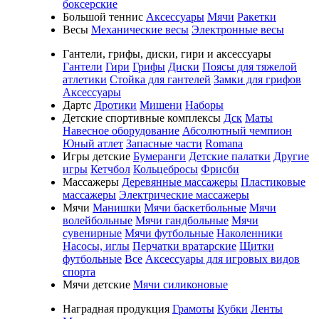
боксерские
Большой теннис
Аксессуары
Мячи
Ракетки
Весы
Механические весы
Электронные весы
Гантели, грифы, диски, гири и аксессуары
Гантели
Гири
Грифы
Диски
Поясы для тяжелой
атлетики
Стойка для гантелей
Замки для грифов
Аксессуары
Дартс
Дротики
Мишени
Наборы
Детские спортивные комплексы
Дск
Маты
Навесное оборудование
Абсолютный чемпион
Юный атлет
Запасные части
Romana
Игры детские
Бумеранги
Детские палатки
Другие
игры
Кетчбол
Кольцебросы
Фрисби
Массажеры
Деревянные массажеры
Пластиковые
массажеры
Электрические массажеры
Мячи
Манишки
Мячи баскетбольные
Мячи
волейбольные
Мячи гандбольные
Мячи
сувенирные
Мячи футбольные
Наколенники
Насосы, иглы
Перчатки вратарские
Щитки
футбольные
Все
Аксессуары для игровых видов
спорта
Мячи детские
Мячи силиконовые
Наградная продукция
Грамоты
Кубки
Ленты