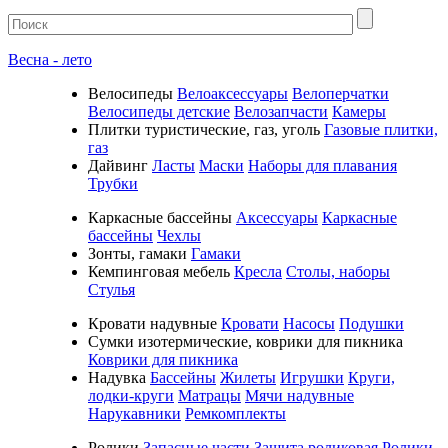
Весна - лето
Велосипеды
Велоаксессуары
Велоперчатки
Велосипеды детские
Велозапчасти
Камеры
Плитки туристические, газ, уголь
Газовые плитки,
газ
Дайвинг
Ласты
Маски
Наборы для плавания
Трубки
Каркасные бассейны
Аксессуары
Каркасные
бассейны
Чехлы
Зонты, гамаки
Гамаки
Кемпинговая мебель
Кресла
Столы, наборы
Стулья
Кровати надувные
Кровати
Насосы
Подушки
Cумки изотермические, коврики для пикника
Коврики для пикника
Надувка
Бассейны
Жилеты
Игрушки
Круги,
лодки-круги
Матрацы
Мячи надувные
Нарукавники
Ремкомплекты
Ролики
Запасные части
Защита роликовая
Ролики