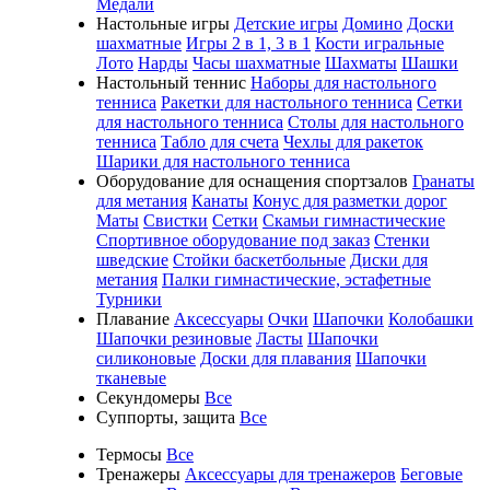
Медали
Настольные игры
Детские игры
Домино
Доски
шахматные
Игры 2 в 1, 3 в 1
Кости игральные
Лото
Нарды
Часы шахматные
Шахматы
Шашки
Настольный теннис
Наборы для настольного
тенниса
Ракетки для настольного тенниса
Сетки
для настольного тенниса
Столы для настольного
тенниса
Табло для счета
Чехлы для ракеток
Шарики для настольного тенниса
Оборудование для оснащения спортзалов
Гранаты
для метания
Канаты
Конус для разметки дорог
Маты
Свистки
Сетки
Скамьи гимнастические
Спортивное оборудование под заказ
Стенки
шведские
Стойки баскетбольные
Диски для
метания
Палки гимнастические, эстафетные
Турники
Плавание
Аксессуары
Очки
Шапочки
Колобашки
Шапочки резиновые
Ласты
Шапочки
силиконовые
Доски для плавания
Шапочки
тканевые
Секундомеры
Все
Суппорты, защита
Все
Термосы
Все
Тренажеры
Аксессуары для тренажеров
Беговые