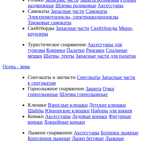
раздвижные
Шлемы роликовые
Аксессуары
Самокаты
Запасные части
Самокаты
Электромотоциклы, электроквадроциклы
Трюковые самокаты
Скейтборды
Запасные части
Скейтборды
Мини-
круизеры
Туристическое снаряжение
Аксессуары для
туризма
Коврики
Палатки
Рюкзаки
Спальные
мешки
Шатры, тенты
Запасные части для палаток
Осень - зима
Cнегокаты и запчасти
Снегокаты
Запасные части
к снегокатам
Горнолыжное снаряжение
Защита
Очки
горнолыжные
Шлемы горнолыжные
Клюшки
Взрослые клюшки
Детские клюшки
Шайбы
Юниорские клюшки
Наборы для хоккея
Коньки
Аксессуары
Ледовые коньки
Фигурные
коньки
Хоккейные коньки
Лыжное снаряжение
Аксессуары
Ботинки лыжные
Крепления лыжные
Лыжи беговые
Лыжные