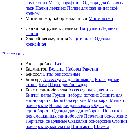
комплекты
Мази, парафины
Одежда для беговых
лыж
Палки лыжные
Палки для скандинавской
ходьбы
Мини-лыжи, набор хоккейный
Мини-лыжи
Санки, ватрушки, ледянки
Ватрушки
Ледянки
Санки
Хоккейная амуниция
Защита паха
Одежда
хоккейная
Все сезоны
Аквааэробика
Все
Бадминтон
Воланы
Наборы
Ракетки
Бейсбол
Биты бейсбольные
Бильярд
Аксессуары для бильярда
Бильярдные
столы
Кии
Шары для бильярда
Бокс и единоборства
Аксессуары, сувениры
Бинты, капы
Груши, наборы детские
Защита для
единоборств
Лапы боксерские
Макивары
Мешки
боксерские
Накладки для каратэ
Обувь для
единоборств
Одежда для единоборств
Перчатки
для смешанных единоборств
Перчатки боксерские
Перчатки снарядные
Скакалки боксерские
Стойки
боксерские, манекены
Шингарты
Шлемы