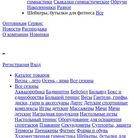
гимнастики
Скакалки гимнастические
Обручи
Наколенники
Разное
Шейкеры, бутылки для фитнеса
Все
Оптовикам
Сервис
Новости
Распродажа
О компании
Новинки
Регистрация
Вход
Каталог товаров
Весна - лето
Осень - зима
Все сезоны
Все сезоны
Аквааэробика
Бадминтон
Бейсбол
Бильярд
Бокс и
единоборства
Большой теннис
Весы
Гантели, грифы,
диски, гири и аксессуары
Дартс
Детские спортивные
комплексы
Игры детские
Массажеры
Мячи
Мячи
детские
Наградная продукция
Настольные игры
Настольный теннис
Оборудование для оснащения
спортзалов
Плавание
Секундомеры
Суппорты, защита
Термосы
Тренажеры
Фитнес
Форма и обувь
Художественная гимнастика
Шейкеры, бутылки для