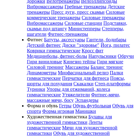
дорожки
Велотренажеры
Велоэллипсоиды
Вибромассажеры
Гребные тренажеры
Детские
тренажеры
Пресс дуги, пресс скамьи
Силовые
коммерческие тренажеры
Силовые тренажеры
Вибромассажеры
Силовые станции
Подставки,
скамьи под штангу
Министепперы
Степперы,
шагатели
Фитнес-тренажеры
Фитнес
Батуты, аксессуары
Гантели, бодибары
Детский фитнес
Диски "здоровье"
Йога, пилатес
Коврики гимнастические
Кросс фит
Медицинболы, фитнес-болы
Напульсники
Обручи
Гири виниловые
Кинезио тейпы
Гири мягкие
Силовой тренинг
Массажеры
Баланс тренинг
Динамометры
Миофасциальный релиз
Палки
гимнастические
Перчатки для фитнеса
Поясы,
шорты для похудания
Скакалки
Степ-платформы
Турники
Упоры для отжиманий, колеса
гимнастические
Утяжелители
Фитнес-мячи,
массажные мячи, босу
Эспандеры
Форма и обувь
Гетры
Обувь футбольная
Обувь для
спорта
Форма игровая
Манишки
Художественная гимнастика
Булавы для
художественной гимнастики
Ленты
гимнастические
Мячи для художественной
гимнастики
Обувь для художественной